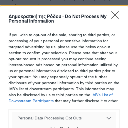
της Δημοκρατικής.
Δημοκρατική της Ρόδου -
Do Not Process My
Personal Information
If you wish to opt-out of the sale, sharing to third parties, or
processing of your personal or sensitive information for
o καιρός τώρα:
targeted advertising by us, please use the below opt-out
30
°
section to confirm your selection. Please note that after your
αίθριος καιρός
opt-out request is processed you may continue seeing
86
%
interest-based ads based on personal information utilized by
us or personal information disclosed to third parties prior to
10
km/h
your opt-out. You may separately opt-out of the further
Δ
disclosure of your personal information by third parties on the
27
29
°/
°
IAB’s list of downstream participants. This information may
06:18
also be disclosed by us to third parties on the
IAB’s List of
20:06
Downstream Participants
that may further disclose it to other
πρόγνωση:
third parties.
31
°
Personal Data Processing Opt Outs
ΚΥ
29
°