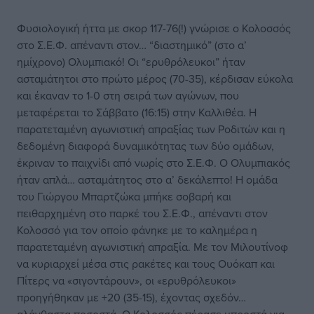
Φυσιολογική ήττα με σκορ 117-76(!) γνώρισε ο Κολοσσός
στο Σ.Ε.Φ. απέναντι στον… “διαστημικό” (στο α’
ημίχρονο) Ολυμπιακό! Οι “ερυθρόλευκοι” ήταν
ασταμάτητοι στο πρώτο μέρος (70-35), κέρδισαν εύκολα
και έκαναν το 1-0 στη σειρά των αγώνων, που
μεταφέρεται το Σάββατο (16:15) στην Καλλιθέα. Η
παρατεταμένη αγωνιστική απραξίας των Ροδιτών και η
δεδομένη διαφορά δυναμικότητας των δύο ομάδων,
έκριναν το παιχνίδι από νωρίς στο Σ.Ε.Φ. Ο Ολυμπιακός
ήταν απλά… ασταμάτητος στο α’ δεκάλεπτο! Η ομάδα
του Γιώργου Μπαρτζώκα μπήκε σοβαρή και
πειθαρχημένη στο παρκέ του Σ.Ε.Φ., απέναντι στον
Κολοσσό για τον οποίο φάνηκε με το καλημέρα η
παρατεταμένη αγωνιστική απραξία. Με τον Μιλουτίνοφ
να κυριαρχεί μέσα στις ρακέτες και τους Ουόκαπ και
Πίτερς να «σιγοντάρουν», οι «ερυθρόλευκοι»
προηγήθηκαν με +20 (35-15), έχοντας σχεδόν…