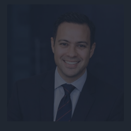
Σταυρός Καλυθιών: Απέκτησε και την Ειρήνη
Καρελλάκη
Αθλητικά
•
πριν 8 ώρες
Πρωτάθλημα Καλαθοσφαίρισης Δικηγορικών
Συλλόγων Ελλάδας και Κύπρου: Η Ρόδος φιλοξένησε
με επιτυχία την 17η διοργάνωση
Αθλητικά
•
πριν 9 ώρες
Φοιτητική στέγη: «Φωτιά» τα ενοίκια σε Αθήνα και
Θεσσαλονίκη – Έως 800 ευρώ στο Ρέθυμνο
Ειδήσεις
•
πριν 9 ώρες
Η Τουρκία σε νέο «κρεσέντο» προκλήσεων στο Αιγαίο
με 18 παραβάσεις και παραβιάσεις
Ειδήσεις
•
πριν 9 ώρες