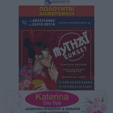
Ο Πελεκάνος, οι ανεμογεννήτριες και μια κοινότητα
που κανείς δεν ρώτησε
Δημο-Κρίσεις
•
πριν 7 ώρες
Η Ρόδος περιμένει και οι θεσμοί της λογομαχούν
Δημο-Κρίσεις
•
πριν 7 ώρες
Τα Γλυπτά του Παρθενώνα ως προσωπικό δώρο στον
Τραμπ
Δημο-Κρίσεις
•
πριν 7 ώρες
Το στενό της Κρεμαστής μπήκε στη λίστα των 7
θαυμάτων της αναμονής
Δημο-Κρίσεις
•
πριν 7 ώρες
ΣΕΤΕ: Σημαντική θεσμική εξέλιξη η ΚΥΑ για το ΕΧΠ
για τον τουρισμό