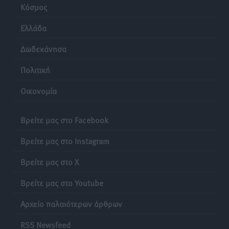
Κόσμος
Ρεπορτάζ
•
πριν 11 ώρες
Ελλάδα
Τριήμερο εξόδου: Πάνω από 129.000 επιβάτες
Δωδεκάνησα
αναχωρούν από Πειραιά, Ραφήνα και Λαύριο
Ειδήσεις
•
πριν 24 ώρες
Πολιτική
Οικονομία
Τι αλλάζει το χωροταξικό στις τουριστικές επενδύσεις
Τοπικές Ειδήσεις
•
πριν 24 ώρες
Βρείτε μας στο Facebook
Βρείτε μας στο Instagram
Βρείτε μας στο X
Βρείτε μας στο Youtube
Αρχείο παλαιότερων άρθρων
RSS Newsfeed