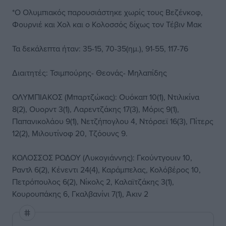
*Ο Ολυμπιακός παρουσιάστηκε χωρίς τους Βεζένκοφ,
Φουρνιέ και Χολ και ο Κολοσσός δίχως τον Τέβιν Μακ
Τα δεκάλεπτα ήταν: 35-15, 70-35(ημ.), 91-55, 117-76
Διαιτητές: Τσιμπούρης- Θεονάς- Μηλαπίδης
ΟΛΥΜΠΙΑΚΟΣ (Μπαρτζώκας): Ουόκαπ 10(1), Ντιλικίνα
8(2), Ουορντ 3(1), Λαρεντζάκης 17(3), Μόρις 9(1),
Παπανικολάου 9(1), Νετζήπογλου 4, Ντόρσεϊ 16(3), Πίτερς
12(2), Μιλουτίνοφ 20, Τζόουνς 9.
ΚΟΛΟΣΣΟΣ ΡΟΔΟΥ (Λυκογιάννης): Γκούντγουιν 10,
Ραντλ 6(2), Κένεντι 24(4), Καράμπελας, Κολόβέρος 10,
Πετρόπουλος 6(2), Νίκολς 2, Καλαϊτζάκης 3(1),
Κουρουπάκης 6, Γκαλβανίνι 7(1), Άκιν 2