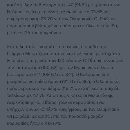
και έστειλαν τη διαφορά στο +40 (91-51) με τρίποντο του
Ντόρσει, ενώ η περίοδος τελείωσε με το 93-55 και
επιμέρους σκορ 23-20 για τον Ολυμπιακό. Οι Ροδίτες
παρουσίασαν βελτιωμένο πρόσωπο σε όλα τα επίπεδα,
μετά το -35 του ημιχρόνου.
Στο τελευταίο… κομμάτι του αγώνα, η ομάδα του
Γιώργου Μπαρτζώκα πάτησε και πάλι γκάζι με στόχο να
ξεπεράσει το ρεκόρ των 120 πόντων. Ο Πίτερις «έγραψε»
την… κατοστάρα (100-62), με τον Μόρις να στέλνει τη
διαφορά στο +41 (108-67 στο 34’). Ο Κολοσσός δεν
μπορούσε να παίξει άμυνα (111-71 στο 36’), ο Ολυμπιακός
πρόσφερε σκορ και θέαμα (115-71 στο 38’) και το παιχνίδι
τελείωσε με 117-76. Από τους νικητές οι Μιλουτίνοφ,
Λαρεντζάκης και Πίτερς ήταν οι κορυφαίοι, ενώ
υπήρχαν συνολικά πέντε «διψήφιοι», με τον Ολυμπιακό
να μοιράζει 32 ασίστ. Από τον Κολοσσό μακράν
κορυφαίος ήταν ο Κένεντι.