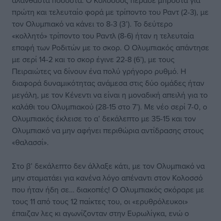
αλάνθαστα ποσοστά. Ο Κολοσσός πέρασε μπροστά για
πρώτη και τελευταίο φορά με τρίποντο του Ραντ (2-3), με
τον Ολυμπιακό να κάνει το 8-3 (3’). Το δεύτερο
«κολλητό» τρίποντο του Ραντλ (8-6) ήταν η τελευταία
επαφή των Ροδιτών με το σκορ. Ο Ολυμπιακός απάντησε
με σερί 14-2 και το σκορ έγινε 22-8 (6’), με τους
Πειραιώτες να δίνουν ένα πολύ γρήγορο ρυθμό. Η
διαφορά δυναμικότητας ανάμεσα στις δύο ομάδες ήταν
μεγάλη, με τον Κένεντι να είναι η μοναδική απειλή για το
καλάθι του Ολυμπιακού (28-15 στο 7’). Με νέο σερί 7-0, ο
Ολυμπιακός έκλεισε το α’ δεκάλεπτο με 35-15 και τον
Ολυμπιακό να μην αφήνει περιθώρια αντίδρασης στους
«θαλασσί».
Στο β’ δεκάλεπτο δεν άλλαξε κάτι, με τον Ολυμπιακό να
μην σταματάει για κανένα λόγο απέναντι στον Κολοσσό
που ήταν ήδη σε… διακοπές! Ο Ολυμπιακός σκόραρε με
τους 11 από τους 12 παίκτες του, οι «ερυθρόλευκοι»
έπαιζαν λες κι αγωνίζονταν στην Ευρωλίγκα, ενώ ο