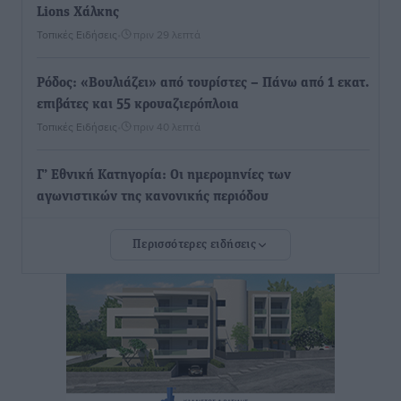
Lions Χάλκης
Τοπικές Ειδήσεις
•
πριν 29 λεπτά
Ρόδος: «Βουλιάζει» από τουρίστες – Πάνω από 1 εκατ.
επιβάτες και 55 κρουαζιερόπλοια
Τοπικές Ειδήσεις
•
πριν 40 λεπτά
Γ’ Εθνική Κατηγορία: Οι ημερομηνίες των
αγωνιστικών της κανονικής περιόδου
Αθλητικά
•
πριν 6 ώρες
Περισσότερες ειδήσεις
Συνελήφθησαν δύο άτομα στην Κάρπαθο για άγρα
πελατών
Τοπικές Ειδήσεις
•
πριν 6 ώρες
Χωρίς υποχρεωτική παρουσία μικρών στη 12άδα
Αθλητικά
•
πριν 7 ώρες