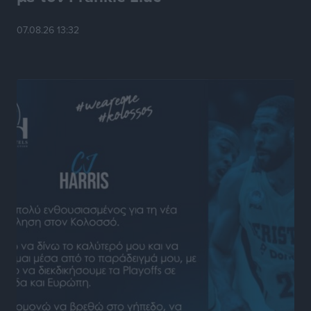
Πλαίσιο για τον Τουρισμό με κοινή υπουργική
απόφαση
07.08.26 13:32
Ειδήσεις
•
πριν 3 ώρες
4η Γιορτή των Γιαρένιων στ’ Απόλλωνα Ρόδου το
Σάββατο 8 Αυγούστου
Πολιτιστικά
•
πριν 4 ώρες
«Στέρεψε» η αγορά από πινακίδες κυκλοφορίας:
Χιλιάδες αυτοκίνητα παραμένουν αταξινόμητα – Λύση
αναζητά το υπουργείο
Ειδήσεις
•
πριν 5 ώρες
Νέες τουρκικές παραβιάσεις στο Αιγαίο – Μία
εμπλοκή με ελληνικά μαχητικά
Ειδήσεις
•
πριν 5 ώρες
Γονικές παροχές: Οι παγίδες στις μεταφορές