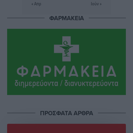
« Απρ
Ιούν »
Έρευνα ΕΟΤ: Οι Ευρωπαίοι ταξιδιώτες «ψηφίζουν»
ΦΑΡΜΑΚΕΙΑ
Ελλάδα
Ειδήσεις
•
πριν 3 ώρες
Άκυρες οι εγκύκλιοι που δεν αναρτώνται,
υποχρεωτική η δημοσίευσή τους από την 1η
Οκτωβρίου
Ειδήσεις
•
πριν 3 ώρες
Καύσιμα: «Καίνε» οι τιμές και στα νησιά μας – Γιατί
δεν πέφτουν και πότε μπορεί να έρθει αποκλιμάκωση
Τοπικές Ειδήσεις
•
πριν 3 ώρες
Πάνω από 1.500 έλεγχοι με drones σε 300 παραλίες
ΠΡΟΣΦΑΤΑ ΑΡΘΡΑ
κατά της αυθαίρετης κατάληψης του αιγιαλού – Τα
στοιχεία για τη Ρόδο
Τοπικές Ειδήσεις
•
πριν 3 ώρες