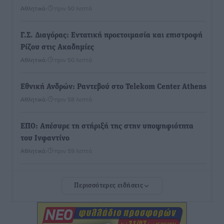
Αθλητικά
•
πριν 50 λεπτά
Γ.Σ. Διαγόρας: Εντατική προετοιμασία και επιστροφή
Ρίζου στις Ακαδημίες
Αθλητικά
•
πριν 50 λεπτά
Εθνική Ανδρών: Ραντεβού στο Telekom Center Athens
Αθλητικά
•
πριν 58 λεπτά
ΕΠΟ: Απέσυρε τη στήριξή της στην υποψηφιότητα
του Ινφαντίνο
Αθλητικά
•
πριν 59 λεπτά
Φοίβος Κω: Το «ευχαριστώ» για το 9ο Kos 3X3
Περισσότερες ειδήσεις
Basketball Festival
Αθλητικά
•
πριν 1 ώρα