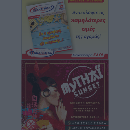
6ο Kalymnos 3X3: Ολοκληρώθηκε με μεγάλη επιτυχία,
νικητές οι VAR!
Αθλητικά
•
πριν 1 ώρα
Νέα αεροσκάφη, drones, δασοκομάντος: Τι έχει
αλλάξει στην Πολιτική Προστασί
Ειδήσεις
•
πριν 1 ώρα
Άδωνις Γεωργιάδης στον RV: “Στο υπουργείο
εξετάζουμε την θεσμοθέτηση τρίτης κατηγορίας
κινήτρων, ειδικά για τα νοσοκομεία στα νησιά”
Τοπικές Ειδήσεις
•
πριν 1 ώρα
Θετικό κλίμα και κοινό όραμα για την ανάδειξη της
ιστορίας της Ρόδου στο Αεροδρόμιο «Διαγόρας»
Τοπικές Ειδήσεις
•
πριν 2 ώρες
Αντώνης Καμπουράκης: «Ένα σπουδαίο έργο