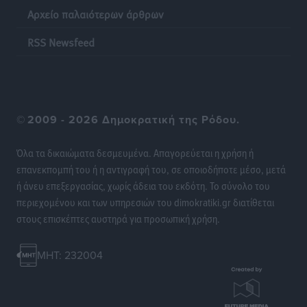
Αρχείο παλαιότερων άρθρων
Οι χειροπέδες στην Πάρο έδεσαν τα χέρια όλης της
Αυτοδιοίκησης
RSS Newsfeed
Δημο-Κρίσεις
•
πριν 6 ώρες
Δωρεάν τριήμερη κτηνιατρική δράση στη Μεγίστη,
από τη Λέσχη Lions Καστελλορίζου
©
2009 - 2026 Δημοκρατική της Ρόδου.
Ρεπορτάζ
•
πριν 6 ώρες
Όλα τα δικαιώματα δεσμευμένα. Απαγορεύεται η χρήση ή
Στη Ρόδο σήμερα ο Υπουργός Υγείας Άδωνις
επανεκπομπή του ή η αντιγραφή του, σε οποιοδήποτε μέσο, μετά
Γεωργιάδης
ή άνευ επεξεργασίας, χωρίς άδεια του εκδότη. Το σύνολο του
Τοπικές Ειδήσεις
•
πριν 6 ώρες
περιεχομένου και των υπηρεσιών του dimokratiki.gr διατίθεται
στους επισκέπτες αυστηρά για προσωπική χρήση.
Η φωτιά είναι στην Πάρο αλλά ο καπνός φτάνει στη
Ρόδο
MHT: 232004
Δημο-Κρίσεις
•
πριν 6 ώρες
Η Meridiam ξεκλειδώνει τις έρευνες βυθού στη