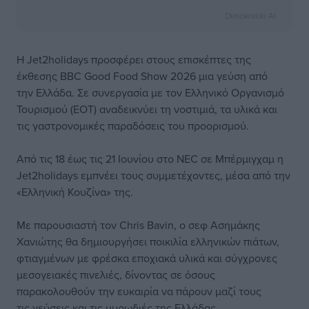
Dimokratiki AI
Η Jet2holidays προσφέρει στους επισκέπτες της
έκθεσης BBC Good Food Show 2026 μια γεύση από
την Ελλάδα. Σε συνεργασία με τον Ελληνικό Οργανισμό
Τουρισμού (ΕΟΤ) αναδεικνύει τη νοστιμιά, τα υλικά και
τις γαστρονομικές παραδόσεις του προορισμού.
Από τις 18 έως τις 21 Ιουνίου στο NEC σε Μπέρμιγχαμ η
Jet2holidays εμπνέει τους συμμετέχοντες, μέσα από την
«Ελληνική Κουζίνα» της.
Με παρουσιαστή τον Chris Bavin, ο σεφ Ασημάκης
Χανιώτης θα δημιουργήσει ποικιλία ελληνικών πιάτων,
φτιαγμένων με φρέσκα εποχιακά υλικά και σύγχρονες
μεσογειακές πινελιές, δίνοντας σε όσους
παρακολουθούν την ευκαιρία να πάρουν μαζί τους
τις γεύσεις και τις μυρωδιές της Ελλάδας.