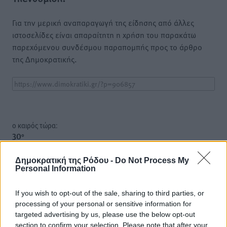
Για την μερική αναπαραγωγή της είδησης από άλλες
ιστοσελίδες είναι απαραίτητη η χρήση του παρακάτω
παρεχόμενου συνδέσμου παραπομπής προς το άρθρο
της Δημοκρατικής.
o καιρός τώρα:
30
°
αίθριος καιρός
Δημοκρατική της Ρόδου -
Do Not Process My
83
%
Personal Information
14
km/h
Δ
If you wish to opt-out of the sale, sharing to third parties, or
30
32
°/
°
processing of your personal or sensitive information for
06:18
targeted advertising by us, please use the below opt-out
20:07
section to confirm your selection. Please note that after your