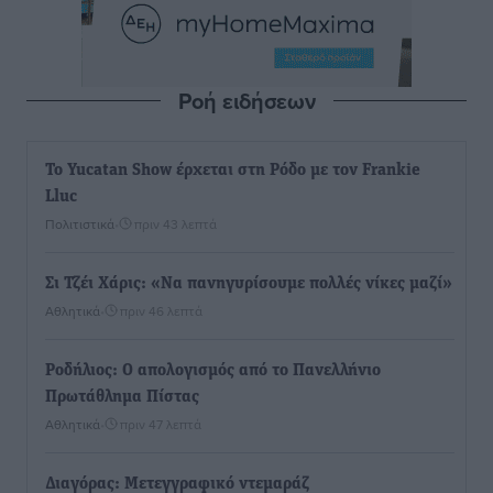
Ροή ειδήσεων
Το Yucatan Show έρχεται στη Ρόδο με τον Frankie
Lluc
Πολιτιστικά
•
πριν 43 λεπτά
Σι Τζέι Χάρις: «Να πανηγυρίσουμε πολλές νίκες μαζί»
Αθλητικά
•
πριν 46 λεπτά
Ροδήλιος: Ο απολογισμός από το Πανελλήνιο
Πρωτάθλημα Πίστας
Αθλητικά
•
πριν 47 λεπτά
Διαγόρας: Μετεγγραφικό ντεμαράζ