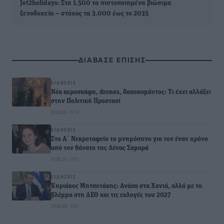
Jet2holidays: Στα 1.500 τα πιστοποιημένα βιώσιμα
ξενοδοχεία – στόχος τα 3.000 έως το 2035
ΔΙΑΒΑΣΕ ΕΠΙΣΗΣ
ΕΙΔΉΣΕΙΣ
Νέα αεροσκάφη, drones, δασοκομάντος: Τι έχει αλλάξει
στην Πολιτική Προστασί
07.08.26 · 12:47
ΕΙΔΉΣΕΙΣ
Στο Α΄ Νεκροταφείο το μνημόσυνο για τον έναν χρόνο
από τον θάνατο της Λένας Σαμαρά
07.08.26 · 11:57
ΕΙΔΉΣΕΙΣ
Κυριάκος Μητσοτάκης: Ανάσα στα Χανιά, αλλά με το
βλέμμα στη ΔΕΘ και τις εκλογές του 2027
07.08.26 · 11:47