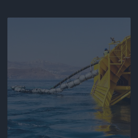
Η Μανίσα πήρε Buie και Davis
Αθλητικά
•
πριν 10 ώρες
Γ.Σ. Ηπιόνη: «Προπονητική ομάδα με εμπειρία,
επιστημονική γνώση και σύγχρονες μεθόδους»
Αθλητικά
•
πριν 10 ώρες
Α.Σ. Ρόδος: Ξανά στα «πράσινα» ο Νίκος Κοντίτσης
Αθλητικά
•
πριν 10 ώρες
Συναυλία Μάριου Φραγκούλη – Γιώργου Περρή στην
Κάσο
Πολιτιστικά
•
πριν 11 ώρες
Την άρση των εμποδίων για την άμεση λειτουργία του
βρεφονηπιακού σταθμού στην Κάσο, ζητά ο Μάνος
Κόνσολας