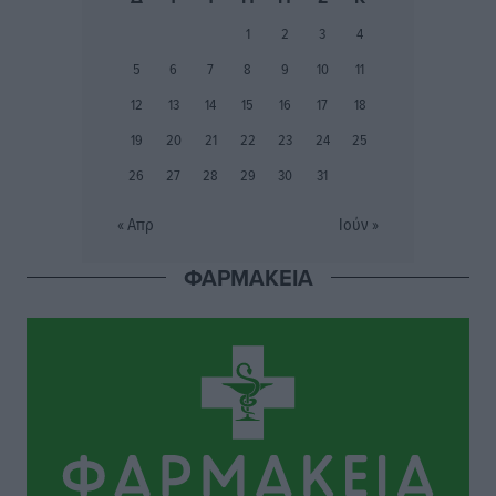
Φοίβος: Εν αναμονή του Νίκου Λαζίδη
1
2
3
4
Αθλητικά
•
πριν 7 ώρες
5
6
7
8
9
10
11
Ιάλυσος Β’: Νωρίς νωρίς μπήκαν στα βάσανα της
12
13
14
15
16
17
18
προετοιμασίας
19
20
21
22
23
24
25
Αθλητικά
•
πριν 7 ώρες
26
27
28
29
30
31
Εθνικός Αρχίπολης: Μεγάλο βήμα προόδου η ίδρυση
« Απρ
Ιούν »
Ακαδημίας
Αθλητικά
•
πριν 7 ώρες
ΦΑΡΜΑΚΕΙΑ
Ιππότες: Με το βλέμμα στραμμένο στο μέλλον
Αθλητικά
•
πριν 7 ώρες
ΠΑΜΕ ΣΤΟΙΧΗΜΑ: Περισσότερα από 95 εκατομμύρια
ευρώ σε κέρδη μοίρασε τον Ιούλιο
Αθλητικά
•
πριν 7 ώρες