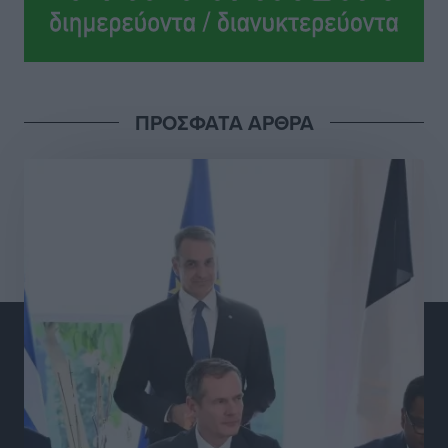
Ολοκλήρωση του έργου αναβάθμισης των
υποδομών του Νεστορίδειου Μελάθρου
Τοπικές Ειδήσεις
•
πριν 8 ώρες
ΠΡΟΣΦΑΤΑ ΑΡΘΡΑ
Γ.Σ. Διαγόρας: Στα «κυανέρυθρα» ο Janni Pembe
Αθλητικά
•
πριν 9 ώρες
Σύλληψη 21χρονου για ναρκωτικά στη Ρόδο
Τοπικές Ειδήσεις
•
πριν 9 ώρες
Με 13,1% κάλυψη εργαζομένων από συλλογικές
συμβάσεις, η Ελλάδα στον “πάτο” της ΕΕ
Απόψεις
•
πριν 9 ώρες
Στο νοσοκομείο της Ρόδου αύριο ο Άδωνις Γεωργιάδης
Τοπικές Ειδήσεις
•
πριν 10 ώρες