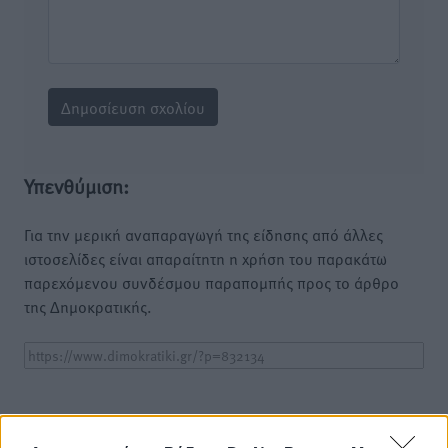
Υπενθύμιση:
Για την μερική αναπαραγωγή της είδησης από άλλες
ιστοσελίδες είναι απαραίτητη η χρήση του παρακάτω
παρεχόμενου συνδέσμου παραπομπής προς το άρθρο
της Δημοκρατικής.
o καιρός τώρα: