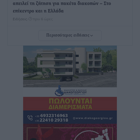
απειλεί τη ζήτηση για πακέτα διακοπών – Στο
επίκεντρο και η Ελλάδα
Ειδήσεις
•
πριν 6 ώρες
Περισσότερες ειδήσεις
Νέο ξενοδοχείο στη Ρόδο για την H Hotels –
Χατζηλαζάρου – Προχωρά καινούργιο ξενοδοχείο
στην Κω
Τοπικές Ειδήσεις
•
πριν 6 ώρες
Αυτοκίνητο μπήκε παράνομα σε μονόδρομο στο
Μαστιχάρι – Αναποδογύρισε όχημα με μητέρα και
5χρονο παιδί
Τοπικές Ειδήσεις
•
πριν 6 ώρες
“Η Ευρώπη αντιμετώπιζε το προσφυγικό σαν ταινία
τρόμου” – Η συγκλονιστική μαρτυρία της Χαρούλας
Γιασιράνη στον RV για τα γεγονότα που οδήγησαν στο
Σύμφωνο της Λέρου