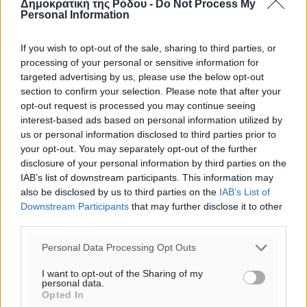
Δημοκρατική της Ρόδου -
Do Not Process My
25
°
Personal Information
αίθριος καιρός
36
%
If you wish to opt-out of the sale, sharing to third parties, or
14
km/h
processing of your personal or sensitive information for
targeted advertising by us, please use the below opt-out
Δ
section to confirm your selection. Please note that after your
25
27
°/
°
opt-out request is processed you may continue seeing
06:17
interest-based ads based on personal information utilized by
20:08
us or personal information disclosed to third parties prior to
πρόγνωση:
your opt-out. You may separately opt-out of the further
31
°
disclosure of your personal information by third parties on the
ΣΑ
IAB’s list of downstream participants. This information may
also be disclosed by us to third parties on the
IAB’s List of
28
°
Downstream Participants
that may further disclose it to other
ΚΥ
third parties.
29
°
ΔΕ
Personal Data Processing Opt Outs
29
°
I want to opt-out of the Sharing of my
ΤΡ
personal data.
Opted In