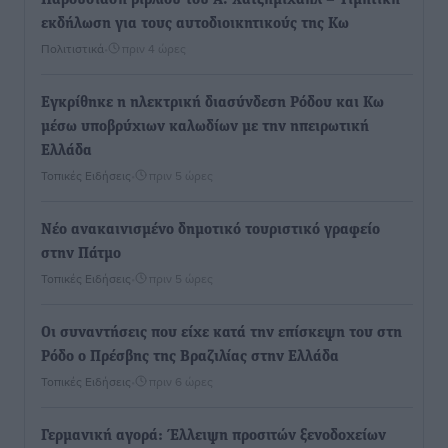
Παρουσίαση βιβλίου του Α. Χατζημιχαήλ – Τιμητική
εκδήλωση για τους αυτοδιοικητικούς της Κω
Πολιτιστικά
•
πριν 4 ώρες
Εγκρίθηκε η ηλεκτρική διασύνδεση Ρόδου και Κω
μέσω υποβρύχιων καλωδίων με την ηπειρωτική
Ελλάδα
Τοπικές Ειδήσεις
•
πριν 5 ώρες
Νέο ανακαινισμένο δημοτικό τουριστικό γραφείο
στην Πάτμο
Τοπικές Ειδήσεις
•
πριν 5 ώρες
Οι συναντήσεις που είχε κατά την επίσκεψη του στη
Ρόδο ο Πρέσβης της Βραζιλίας στην Ελλάδα
Τοπικές Ειδήσεις
•
πριν 6 ώρες
Γερμανική αγορά: Έλλειψη προσιτών ξενοδοχείων