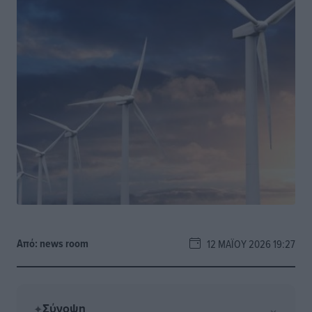
Από:
news room
12 ΜΑΪ́ΟΥ 2026 19:27
Σύνοψη
⌄
✦