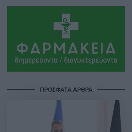
Ιππότες: Με το βλέμμα στραμμένο στο μέλλον
Αθλητικά
•
πριν 5 ώρες
ΠΑΜΕ ΣΤΟΙΧΗΜΑ: Περισσότερα από 95 εκατομμύρια
ευρώ σε κέρδη μοίρασε τον Ιούλιο
Αθλητικά
•
πριν 6 ώρες
Ολοκλήρωση του έργου αναβάθμισης των
υποδομών του Νεστορίδειου Μελάθρου
Τοπικές Ειδήσεις
•
πριν 6 ώρες
ΠΡΟΣΦΑΤΑ ΑΡΘΡΑ
Γ.Σ. Διαγόρας: Στα «κυανέρυθρα» ο Janni Pembe
Αθλητικά
•
πριν 7 ώρες
Σύλληψη 21χρονου για ναρκωτικά στη Ρόδο
Τοπικές Ειδήσεις
•
πριν 8 ώρες