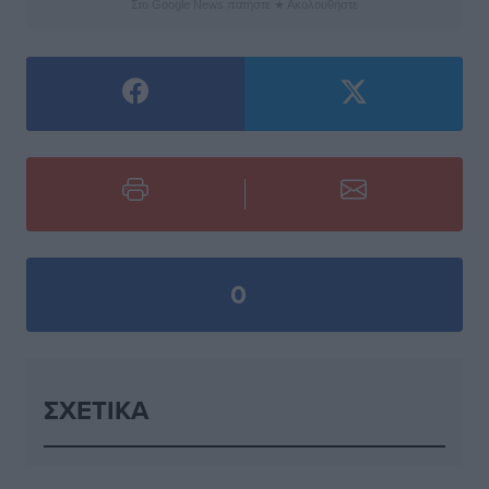
Στο Google News πατήστε ★ Ακολουθήστε
0
ΣΧΕΤΙΚΆ