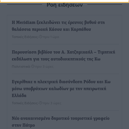
Ροή ειδήσεων
Η Meridiam ξεκλειδώνει τις έρευνες βυθού στη
θαλάσσια περιοχή Κάσου και Καρπάθου
Τοπικές Ειδήσεις
•
πριν 1 ώρα
Παρουσίαση βιβλίου του Α. Χατζημιχαήλ – Τιμητική
εκδήλωση για τους αυτοδιοικητικούς της Κω
Πολιτιστικά
•
πριν 3 ώρες
Εγκρίθηκε η ηλεκτρική διασύνδεση Ρόδου και Κω
μέσω υποβρύχιων καλωδίων με την ηπειρωτική
Ελλάδα
Τοπικές Ειδήσεις
•
πριν 3 ώρες
Νέο ανακαινισμένο δημοτικό τουριστικό γραφείο
στην Πάτμο