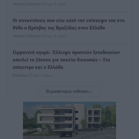
Τοπικές Ειδήσεις
•
πριν 3 ώρες
Οι συναντήσεις που είχε κατά την επίσκεψη του στη
Ρόδο ο Πρέσβης της Βραζιλίας στην Ελλάδα
Τοπικές Ειδήσεις
•
πριν 4 ώρες
Γερμανική αγορά: Έλλειψη προσιτών ξενοδοχείων
απειλεί τη ζήτηση για πακέτα διακοπών – Στο
επίκεντρο και η Ελλάδα
Ειδήσεις
•
πριν 4 ώρες
Περισσότερες ειδήσεις
Νέο ξενοδοχείο στη Ρόδο για την H Hotels –
Χατζηλαζάρου – Προχωρά καινούργιο ξενοδοχείο
στην Κω
Τοπικές Ειδήσεις
•
πριν 5 ώρες
Αυτοκίνητο μπήκε παράνομα σε μονόδρομο στο