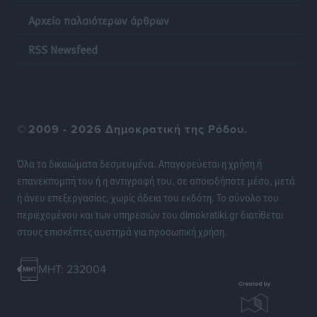
στους 4 εργαζομένους
Αρχείο παλαιότερων άρθρων
Ειδήσεις
•
πριν 13 ώρες
RSS Newsfeed
Κινητοποίηση της Πυροσβεστικής στην Κάρπαθο, για
τη φωτιά στην περιοχή Σάνταλο
Τοπικές Ειδήσεις
•
πριν 13 ώρες
©
2009 - 2026 Δημοκρατική της Ρόδου.
Η Ρόδος μπαίνει στη διεκδίκηση για τη Μεσογειακή
Πρωτεύουσα Πολιτισμού και Διαλόγου 2028
Όλα τα δικαιώματα δεσμευμένα. Απαγορεύεται η χρήση ή
Τοπικές Ειδήσεις
•
πριν 13 ώρες
επανεκπομπή του ή η αντιγραφή του, σε οποιοδήποτε μέσο, μετά
ή άνευ επεξεργασίας, χωρίς άδεια του εκδότη. Το σύνολο του
περιεχομένου και των υπηρεσιών του dimokratiki.gr διατίθεται
Σύμη: Στον 8ο αγνοούμενο Γερμανό τουρίστα ανήκει η
στους επισκέπτες αυστηρά για προσωπική χρήση.
σορός που εντοπίστηκε
Τοπικές Ειδήσεις
•
πριν 13 ώρες
MHT: 232004
Η σιωπηρή παράταση του Ταμείου Ανάκαμψης για
την Ελλάδα