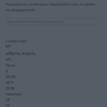
παρεχόμενου συνδέσμου παραπομπής προς το άρθρο
της Δημοκρατικής.
o καιρός τώρα:
27
°
αίθριος καιρός
47
%
10
km/h
Δ
26
26
°/
°
06:17
20:08
πρόγνωση:
28
°
ΣΑ