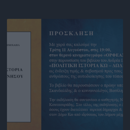
Δωδεκανήσου
Αθλητικά
•
πριν 9 ώρες
Νέες ταυτότητες: Ποιοι πρέπει να τις αλλάξουν άμεσα
και ποιοι όχι
Ειδήσεις
•
πριν 9 ώρες
Στον Ιπποκράτη η Μαρία Βλάχου
Αθλητικά
•
πριν 9 ώρες
Οικονομική ενίσχυση για συντήρηση στο κλειστό της
Καρπάθου
Αθλητικά
•
πριν 9 ώρες
Στάθης Αντωνάς: Ένα βήμα πριν από επαγγελματικό
συμβόλαιο πυγμαχίας με MTGP και BXGP για Ευρώπη
και Αυστραλία