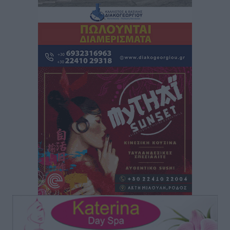
Μαστιχάρι – Αναποδογύρισε όχημα με μητέρα και
5χρονο παιδί
Τοπικές Ειδήσεις
•
πριν 5 ώρες
“Η Ευρώπη αντιμετώπιζε το προσφυγικό σαν ταινία
τρόμου” – Η συγκλονιστική μαρτυρία της Χαρούλας
Γιασιράνη στον RV για τα γεγονότα που οδήγησαν στο
Σύμφωνο της Λέρου
Τοπικές Ειδήσεις
•
πριν 5 ώρες
Συναυλία με τον Γιάννη Κότσιρα στις 21 Αυγούστου
Πολιτιστικά
•
πριν 5 ώρες
Έκτακτη συνεδρίαση της Δημοτικής Επιτροπής Ρόδου
αύριο Παρασκευή 7 Αυγούστου
Τοπικές Ειδήσεις
•
πριν 5 ώρες
ΑΕΡΑ: Δεν σταματάει να ενισχύεται, νέο απόκτημα ο