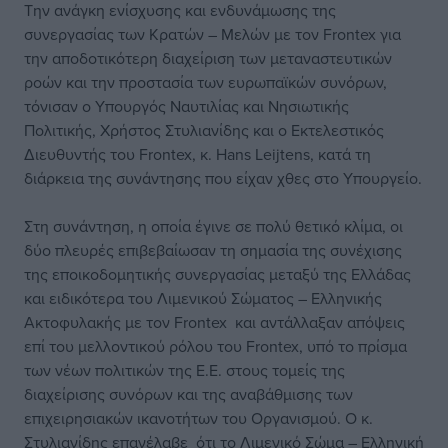
Την ανάγκη ενίσχυσης και ενδυνάμωσης της
συνεργασίας των Κρατών – Μελών με τον Frontex για
την αποδοτικότερη διαχείριση των μεταναστευτικών
ροών και την προστασία των ευρωπαϊκών συνόρων,
τόνισαν ο Υπουργός Ναυτιλίας και Νησιωτικής
Πολιτικής, Χρήστος Στυλιανίδης και ο Εκτελεστικός
Διευθυντής του Frontex, κ. Hans Leijtens, κατά τη
διάρκεια της συνάντησης που είχαν χθες στο Υπουργείο.
Στη συνάντηση, η οποία έγινε σε πολύ θετικό κλίμα, οι
δύο πλευρές επιβεβαίωσαν τη σημασία της συνέχισης
της εποικοδομητικής συνεργασίας μεταξύ της Ελλάδας
και ειδικότερα του Λιμενικού Σώματος – Ελληνικής
Ακτοφυλακής με τον Frontex και αντάλλαξαν απόψεις
επί του μελλοντικού ρόλου του Frontex, υπό το πρίσμα
των νέων πολιτικών της Ε.Ε. στους τομείς της
διαχείρισης συνόρων και της αναβάθμισης των
επιχειρησιακών ικανοτήτων του Οργανισμού. Ο κ.
Στυλιανίδης επανέλαβε ότι το Λιμενικό Σώμα – Ελληνική