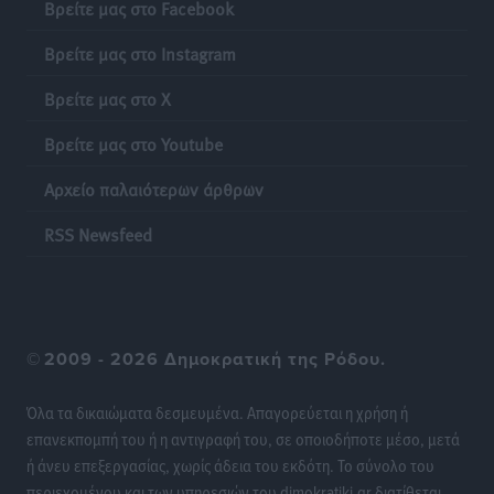
Βρείτε μας στο Facebook
Πιλοτικό πρόγραμμα για την αντιμετώπιση του
Βρείτε μας στο Instagram
λαγοκέφαλου σε Νότιο Αιγαίο και Κρήτη
Βρείτε μας στο X
Τοπικές Ειδήσεις
•
πριν 16 ώρες
Βρείτε μας στο Youtube
Οι θαυματουργές Παναγίες της Δωδεκανήσου: Τα
Αρχείο παλαιότερων άρθρων
προσωνύμια και οι θρύλοι
Ρεπορτάζ
•
πριν 16 ώρες
RSS Newsfeed
©
2009 - 2026 Δημοκρατική της Ρόδου.
Όλα τα δικαιώματα δεσμευμένα. Απαγορεύεται η χρήση ή
επανεκπομπή του ή η αντιγραφή του, σε οποιοδήποτε μέσο, μετά
ή άνευ επεξεργασίας, χωρίς άδεια του εκδότη. Το σύνολο του
περιεχομένου και των υπηρεσιών του dimokratiki.gr διατίθεται