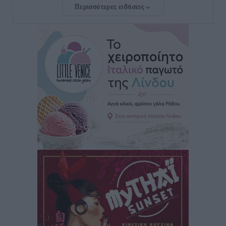
Περισσότερες ειδήσεις
Ευ. Τουρνάς: Απέναντι σε ακραία καιρικά φαινόμενα
δεν υπάρχουν περιθώρια εφησυχασμού
Ειδήσεις
•
πριν 6 ώρες
Στον Άγιο Νικόλαο Χάλκης ανοίγει ξανά το
ανανεωμένο εκκλησιαστικό μουσείο από τη Λέσχη
Lions Χάλκης
Τοπικές Ειδήσεις
•
πριν 6 ώρες
Ρόδος: «Βουλιάζει» από τουρίστες – Πάνω από 1 εκατ.
επιβάτες και 55 κρουαζιερόπλοια
Τοπικές Ειδήσεις
•
πριν 6 ώρες
Γ’ Εθνική Κατηγορία: Οι ημερομηνίες των
αγωνιστικών της κανονικής περιόδου
Αθλητικά
•
πριν 11 ώρες