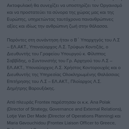
Ακτοφυλακή θα συνεχίζει να υποστηρίζει τον Οργανισμό
και να προστατεύει τα σύνορα της χώρας μας και της
Ευρώπης, υπηρετώντας ταυτόχρονα πανανθρώπινες
αξίες και ιδίως την ανθρώπινη ζωή στην θάλασσα.
Παρόντες στη συνάντηση ήταν ο Β΄ Υπαρχηγός του Λ.Σ
– ΕΛ.ΑΚΤ., Υποναύαρχος Λ.Σ. Τρύφων Κοντιζάς, ο
Διευθυντής του Γραφείου Υπουργού κ. Φίλιππος
Σαββίδης, ο Συντονιστής του Γρ. Αρχηγού του Λ.Σ –
ΕΛ.ΑΚΤ., Υποναύαρχος Λ.Σ. Χρήστος Κοντορουχάς και ο
Διευθυντής της Υπηρεσίας Ολοκληρωμένης Θαλάσσιας
Επιτήρησης του Λ.Σ – ΕΛ.ΑΚΤ., Πλοίαρχος Λ.Σ.
Δημήτρης Βαρουξάκης.
Από πλευράς Frontex παρέστησαν οι κ.κ. Αna Polak
(Director of Strategy, Governance and External Relations),
Lotje Van Der Made (Director of Operations Planning) και
Maria Gavouchidou (Frontex Liaison Officer to Greece,