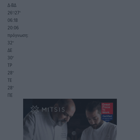
Δ-ΒΔ
26
27
°/
°
06:18
20:06
πρόγνωση:
32
°
ΔΕ
30
°
ΤΡ
28
°
ΤΕ
28
°
ΠΕ