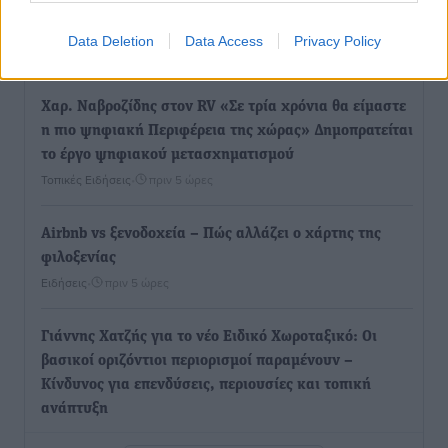
Τουρισμός: Με θετικό πρόσημο έως τώρα η χρονιά,
παρά τα σκαμπανεβάσματα
Data Deletion
Data Access
Privacy Policy
Ειδήσεις
•
πριν 5 ώρες
Χαρ. Ναβροζίδης στον RV «Σε τρία χρόνια θα είμαστε
η πιο ψηφιακή Περιφέρεια της χώρας» Δημοπρατείται
το έργο ψηφιακού μετασχηματισμού
Τοπικές Ειδήσεις
•
πριν 5 ώρες
Airbnb vs ξενοδοχεία – Πώς αλλάζει ο χάρτης της
φιλοξενίας
Ειδήσεις
•
πριν 5 ώρες
Γιάννης Χατζής για το νέο Ειδικό Χωροταξικό: Οι
βασικοί οριζόντιοι περιορισμοί παραμένουν –
Κίνδυνος για επενδύσεις, περιουσίες και τοπική
ανάπτυξη
Τοπικές Ειδήσεις
•
πριν 6 ώρες