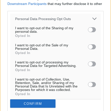
Downstream Participants
that may further disclose it to other
third parties.
Personal Data Processing Opt Outs
I want to opt-out of the Sharing of my
personal data.
Opted In
Ροή ειδήσεων
I want to opt-out of the Sale of my
Personal Data.
Opted In
Καιρός «hot – dry – windy» τις επόμενες 48 ώρες στη
I want to opt-out of processing my
Personal Data for Targeted Advertising.
χώρα
Opted In
Ειδήσεις
•
πριν 5 ώρες
I want to opt-out of Collection, Use,
Retention, Sale, and/or Sharing of my
Personal Data that Is Unrelated with the
Δύο σχολεία της Λέρου αλλάζουν όψη με δωρεά
Purposes for which it was collected.
αγάπης για τα παιδιά
Opted In
Τοπικές Ειδήσεις
•
πριν 5 ώρες
CONFIRM