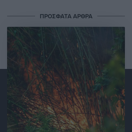
Ειδήσεις
•
πριν 13 ώρες
ΠΡΟΣΦΑΤΑ ΑΡΘΡΑ
Συνελήφθησαν έξι άτομα για ηχορύπανση από
καταστήματα στο Νότιο Αιγαίο
Τοπικές Ειδήσεις
•
πριν 13 ώρες
15 Αυγούστου 2026: Πώς θα πληρωθούν όσοι
εργαστούν την αργία – Τι ισχύει για πενθήμερο,
εξαήμερο και άδειες
Ειδήσεις
•
πριν 13 ώρες
Πλούσιο πολιτιστικό πρόγραμμα τον Αύγουστο από
τον Δήμο Ρόδου
Πολιτιστικά
•
πριν 13 ώρες
Βασίλης Υψηλάντης: Ξεμπλοκάρει η έκδοση και
παραχώρηση οριστικών τίτλων κυριότητας για 224
εργατικές κατοικίες στη Ρόδο