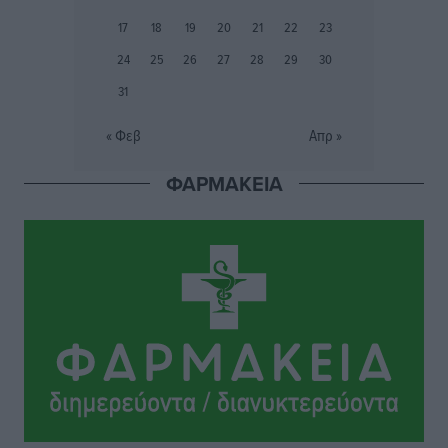
17
18
19
20
21
22
23
Το στενό της Κρεμαστής μπήκε στη λίστα των 7
24
25
26
27
28
29
30
θαυμάτων της αναμονής
31
Δημο-Κρίσεις
•
πριν 12 ώρες
« Φεβ
Απρ »
ΣΕΤΕ: Σημαντική θεσμική εξέλιξη η ΚΥΑ για το ΕΧΠ
για τον τουρισμό
ΦΑΡΜΑΚΕΙΑ
Ειδήσεις
•
πριν 12 ώρες
Γ. Χατζημάρκος: “Δύο μεγάλες δεσμεύσεις
Γεωργιάδη” – Κίνητρα για τους γιατρούς των νησιών
και συνεργασία Ρόδου με το Αττικόν για το
Ακτινοθεραπευτικό
Τοπικές Ειδήσεις
•
πριν 12 ώρες
Σούπερ μάρκετ: Διευρύνεται η εθνική πρωτοβουλία
για τις τιμές – Eρχονται νέες συμμετοχές εταιρειών