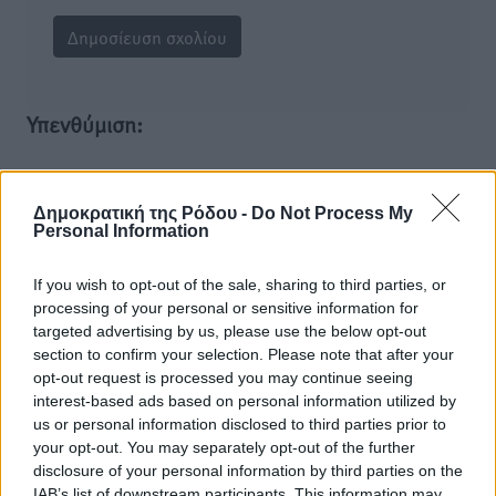
Υπενθύμιση:
Για την μερική αναπαραγωγή της είδησης από άλλες
ιστοσελίδες είναι απαραίτητη η χρήση του παρακάτω
Δημοκρατική της Ρόδου -
Do Not Process My
παρεχόμενου συνδέσμου παραπομπής προς το άρθρο
Personal Information
της Δημοκρατικής.
If you wish to opt-out of the sale, sharing to third parties, or
processing of your personal or sensitive information for
targeted advertising by us, please use the below opt-out
section to confirm your selection. Please note that after your
opt-out request is processed you may continue seeing
o καιρός τώρα:
interest-based ads based on personal information utilized by
us or personal information disclosed to third parties prior to
30
°
your opt-out. You may separately opt-out of the further
αίθριος καιρός
disclosure of your personal information by third parties on the
62
%
IAB’s list of downstream participants. This information may