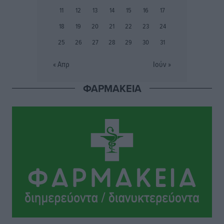
αξιόπιστη εναλλακτική κυβερνητική πρόταση»
11
12
13
14
15
16
17
Συνεντεύξεις
•
πριν 4 ώρες
18
19
20
21
22
23
24
25
26
27
28
29
30
31
Σεβ. Μητροπολίτης Ρόδου κ. Κύριλλος: «Ο Αύγουστος
είναι ο μήνας της Παναγίας και η Θεία Λειτουργία η
« Απρ
Ιούν »
καρδιά της ζωής της Εκκλησίας»
Συνεντεύξεις
•
πριν 4 ώρες
ΦΑΡΜΑΚΕΙΑ
Πρέσβης της Βραζιλίας: «Η Ελλάδα και η Βραζιλία
έχουν τεράστιες ευκαιρίες συνεργασίας – Η Ρόδος
μπορεί να διαδραματίσει σημαντικό ρόλο»
Συνεντεύξεις
•
πριν 4 ώρες
Τσαμπίκα Διαμαντή: Η Ρόδος δεν μπορεί να σχεδιάζει
το μέλλον της μέσα στην αβεβαιότητα
Συνεντεύξεις
•
πριν 4 ώρες