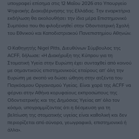
υπογραφεί επίσημα στις 12 Μαΐου 2026 στο Υπουργείο
Ψηφιακής Διακυβέρνησης της Ελλάδας. Την εναρκτήρια
εκδήλωση θα ακολουθήσει την ίδια μέρα Επιστημονικό
Συμπόσιο που θα φιλοξενηθεί στην Οδοντιατρική Σχολή
του Εθνικού και Καποδιστριακού Πανεπιστημίου Αθηνών.
Ο Καθηγητής Nigel Pitts, Διευθύνων Σύμβουλος της
ACFF, δήλωσε: «Η Διακήρυξη της Κύπρου για τη
Στοματική Υγεία στην Ευρώπη έχει συνταχθεί από κοινού
με σημαντικούς επιστημονικούς εταίρους απ’ όλη την
Ευρώπη με σκοπό να δώσει ώθηση στην ατζέντα του
Παγκόσμιου Οργανισμού Υγείας. Είναι χαρά της ACFF να
φέρνει στην Αθήνα κορυφαίους εκπροσώπους της
Οδοντιατρικής και της Δημόσιας Υγείας απ’ όλο τον
κόσμο, υπογραμμίζοντας ότι η δέσμευση για τη
βελτίωση της στοματικής υγείας είναι καθολική και δεν
περιορίζεται από σύνορα, γεωγραφικά, επιστημονικά ή
άλλα».