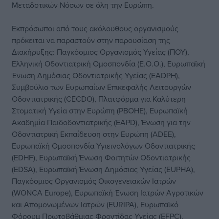
Μεταδοτικών Νόσων σε όλη την Ευρώπη.
Εκπρόσωποι από τους ακόλουθους οργανισμούς
πρόκειται να παραστούν στην παρουσίαση της
Διακήρυξης: Παγκόσμιος Οργανισμός Υγείας (ΠΟΥ),
Ελληνική Οδοντιατρική Ομοσπονδία (Ε.Ο.Ο.), Ευρωπαϊκή
Ένωση Δημόσιας Οδοντιατρικής Υγείας (EADPH),
Συμβούλιο των Ευρωπαίων Επικεφαλής Λειτουργών
Οδοντιατρικής (CECDO), Πλατφόρμα για Καλύτερη
Στοματική Υγεία στην Ευρώπη (PBOHE), Ευρωπαϊκή
Ακαδημία Παιδοδοντιατρικής (EAPD), Ένωση για την
Οδοντιατρική Εκπαίδευση στην Ευρώπη (ADEE),
Ευρωπαϊκή Ομοσπονδία Υγιεινολόγων Οδοντιατρικής
(EDHF), Ευρωπαϊκή Ένωση Φοιτητών Οδοντιατρικής
(EDSA), Ευρωπαϊκή Ένωση Δημόσιας Υγείας (EUPHA),
Παγκόσμιος Οργανισμός Οικογενειακών Ιατρών
(WONCA Europe), Ευρωπαϊκή Ένωση Ιατρών Αγροτικών
και Απομονωμένων Ιατρών (EURIPA), Ευρωπαϊκό
Φόρουμ Πρωτοβάθμιας Φροντίδας Υγείας (EFPC),