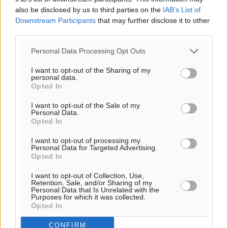
13
km/h
also be disclosed by us to third parties on the
IAB’s List of
Β-ΒΑ
Downstream Participants
that may further disclose it to other
third parties.
29
31
°/
°
06:19
Personal Data Processing Opt Outs
20:05
πρόγνωση:
I want to opt-out of the Sharing of my
personal data.
32
°
Opted In
ΔΕ
29
I want to opt-out of the Sale of my
°
Personal Data.
ΤΡ
Opted In
29
°
I want to opt-out of processing my
ΤΕ
Personal Data for Targeted Advertising.
29
°
Opted In
ΠΕ
I want to opt-out of Collection, Use,
Retention, Sale, and/or Sharing of my
Personal Data that Is Unrelated with the
Purposes for which it was collected.
Opted In
CONFIRM