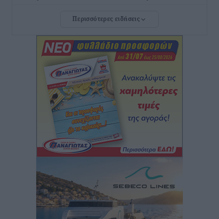
προϋποθέσεις, η 24μηνη εμπειρία και οι προθεσμίες
Περισσότερες ειδήσεις
για τους δήμους
Τοπικές Ειδήσεις
•
πριν 2 ώρες
Δεύτερη πηγή εισοδήματος για τους επαγγελματίες
ψαράδες ο αλιευτικός τουρισμός
Ειδήσεις
•
πριν 2 ώρες
Ακαθάριστα οικόπεδα: Τι γίνεται όταν ο ιδιοκτήτης
δεν τα καθαρίσει – Πώς κινούνται δήμοι και ΠΣ,
ποιος πληρώνει τον λογαριασμό
Τοπικές Ειδήσεις
•
πριν 2 ώρες
Πού κινούνται οι κρατήσεις last minute σε Ελλάδα
από Γερμανούς
Ειδήσεις
•
πριν 3 ώρες