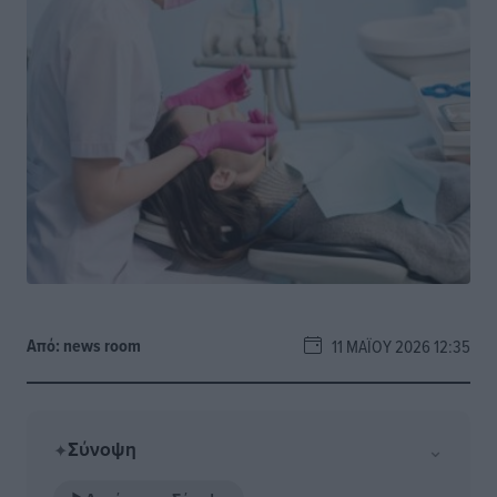
Από:
news room
11 ΜΑΪ́ΟΥ 2026 12:35
Σύνοψη
⌄
✦