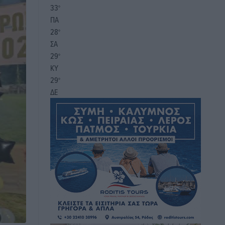
33
°
ΠΑ
28
°
ΣΑ
29
°
ΚΥ
29
°
ΔΕ