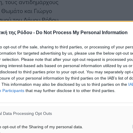
η, τους αντιδημάρχους
 Θωμάτο και Γιώργο
ισμού του Δήμου Ρόδου
ρχο Νεκτάριο Φλοσκάκη,
ική της Ρόδου -
Do Not Process My Personal Information
για την προσφορά τους
ά τους στην προσπάθεια
to opt-out of the sale, sharing to third parties, or processing of your per
formation for targeted advertising by us, please use the below opt-out s
r selection. Please note that after your opt-out request is processed y
eing interest-based ads based on personal information utilized by us or
ον παράγοντα Τάκη
disclosed to third parties prior to your opt-out. You may separately opt-
losure of your personal information by third parties on the IAB’s list of
 ομάδας, τον εμβληματικό
. This information may also be disclosed by us to third parties on the
IA
υ Ακουσίλαου Γιώργο
Participants
that may further disclose it to other third parties.
σωματείο των Φανών οπότε
l Data Processing Opt Outs
λυτιμότερου παίκτη στους
o opt-out of the Sharing of my personal data.