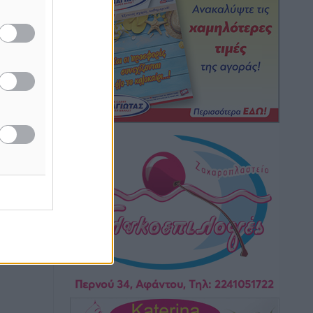
Τοπικές Ειδήσεις
•
πριν 1 ώρα
Συναυλία με τον Γιάννη Κότσιρα στις
21 Αυγούστου
Πολιτιστικά
•
πριν 2 ώρες
Έκτακτη συνεδρίαση της Δημοτικής
Επιτροπής Ρόδου αύριο Παρασκευή 7
Αυγούστου
Τοπικές Ειδήσεις
•
πριν 2 ώρες
ΑΕΡΑ: Δεν σταματάει να ενισχύεται,
νέο απόκτημα ο Μητρόπουλος
Αθλητικά
•
πριν 2 ώρες
Κλεάνθης: Δουλειές μετά ευχαριστιών
στο γήπεδο, ατομικό για δύο
Αθλητικά
•
πριν 2 ώρες