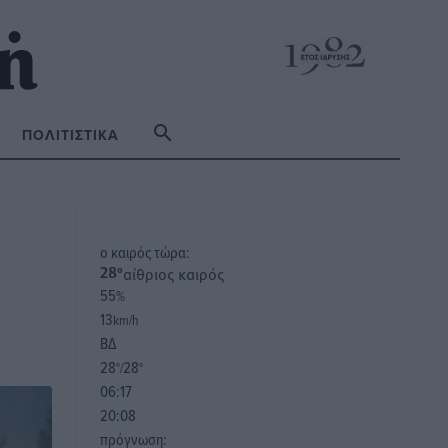
ΠΟΛΙΤΙΣΤΙΚΆ
o καιρός τώρα:
αίθριος καιρός
28
°
55
%
13
km/h
ΒΔ
28
28
°/
°
06:17
20:08
πρόγνωση: