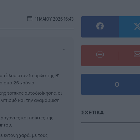
11 ΜΑΪ́ΟΥ 2026 16:43
⌄
τίτλου στον 1ο όμιλο της Β'
0
ά από 26 χρόνια.
ς τοπικής αυτοδιοίκησης, οι
λητισμό και την αναβάθμιση
ΣΧΕΤΙΚΆ
ράγοντες και παίκτες της
μητου.
 έντονη χαρά, με τους