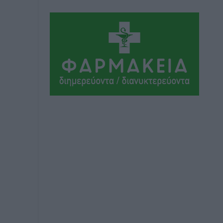
εκατομμύρια ευρώ σε κέρδη μοίρασε
τον Ιούλιο
Αθλητικά
•
πριν 2 ώρες
Ολοκλήρωση του έργου αναβάθμισης
των υποδομών του Νεστορίδειου
Μελάθρου
Τοπικές Ειδήσεις
•
πριν 3 ώρες
Γ.Σ. Διαγόρας: Στα «κυανέρυθρα» ο
Janni Pembe
Αθλητικά
•
πριν 4 ώρες
Σύλληψη 21χρονου για ναρκωτικά στη
Ρόδο
Τοπικές Ειδήσεις
•
πριν 5 ώρες