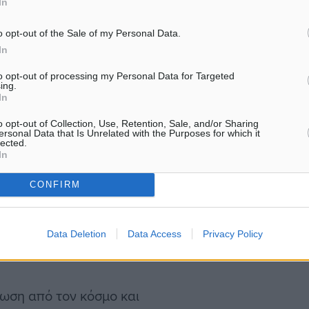
τάππα, στον Πανορμίτη
In
άδας, καθώς και στον
o opt-out of the Sale of my Personal Data.
γάτες του.
In
to opt-out of processing my Personal Data for Targeted
ης απονομής του κυπέλλου
ing.
In
ροπής Πρωταθλήματος και
o opt-out of Collection, Use, Retention, Sale, and/or Sharing
ο μέλος της Εκτελεστικής
ersonal Data that Is Unrelated with the Purposes for which it
lected.
κωνσταντίνου.
In
CONFIRM
αλάντης Γουμαράς
αμορφωμένη εξέδρα που
τας περικυκλωθεί από τα
Data Deletion
Data Access
Privacy Policy
ωση από τον κόσμο και