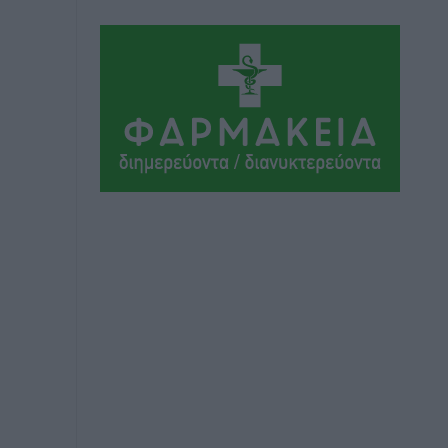
Αθλητικά
•
πριν 5 ώρες
Ιάλυσος Β’: Νωρίς νωρίς μπήκαν στα
βάσανα της προετοιμασίας
Αθλητικά
•
πριν 5 ώρες
Εθνικός Αρχίπολης: Μεγάλο βήμα
προόδου η ίδρυση Ακαδημίας
Αθλητικά
•
πριν 5 ώρες
Ιππότες: Με το βλέμμα στραμμένο στο
μέλλον
Αθλητικά
•
πριν 5 ώρες
ΠΑΜΕ ΣΤΟΙΧΗΜΑ: Περισσότερα από 95
εκατομμύρια ευρώ σε κέρδη μοίρασε
τον Ιούλιο
Αθλητικά
•
πριν 5 ώρες