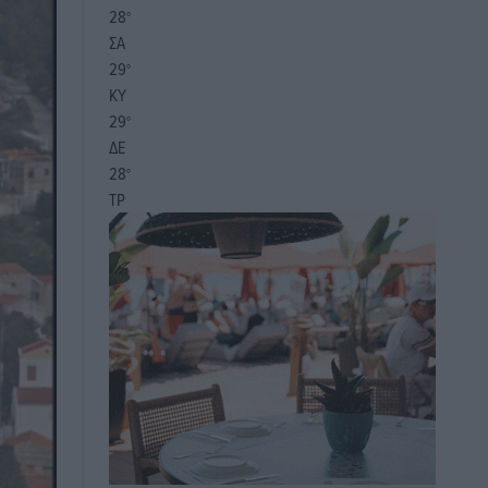
28
°
ΣΑ
29
°
ΚΥ
29
°
ΔΕ
28
°
ΤΡ