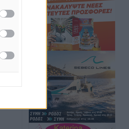
Hotels – Χατζηλαζάρου – Προχωρά
καινούργιο ξενοδοχείο στην Κω
Τοπικές Ειδήσεις
•
πριν 4 ώρες
Αυτοκίνητο μπήκε παράνομα σε
μονόδρομο στο Μαστιχάρι –
Αναποδογύρισε όχημα με μητέρα και
5χρονο παιδί
Τοπικές Ειδήσεις
•
πριν 4 ώρες
“Η Ευρώπη αντιμετώπιζε το
προσφυγικό σαν ταινία τρόμου” – Η
συγκλονιστική μαρτυρία της Χαρούλας
Γιασιράνη στον RV για τα γεγονότα που
οδήγησαν στο Σύμφωνο της Λέρου
Τοπικές Ειδήσεις
•
πριν 4 ώρες
Συναυλία με τον Γιάννη Κότσιρα στις