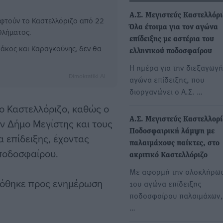
Α.Σ. Μεγιστεύς Καστελλόρι
εφτούν το Καστελλόριζο από 22
Όλα έτοιμα για τον αγώνα
θλήματος.
επίδειξης με αστέρια του
άκος και Καραγκούνης, δεν θα
ελληνικού ποδοσφαίρου
Η ημέρα για την διεξαγωγή
Dimokratiki AI
αγώνα επίδειξης, που
διοργανώνει ο Α.Σ. …
ο Καστελλόριζο, καθώς ο
Α.Σ. Μεγιστεύς Καστελλορί
ν Δήμο Μεγίστης και τους
Ποδοσφαιρική λάμψη με
 επίδειξης, έχοντας
παλαιμάχους παίκτες, στο
ποδοσφαίρου.
ακριτικό Καστελλόριζο
Με αφορμή την ολοκλήρω
δόθηκε προς ενημέρωση
1ου αγώνα επίδειξης
ποδοσφαίρου παλαιμάχων, 
…