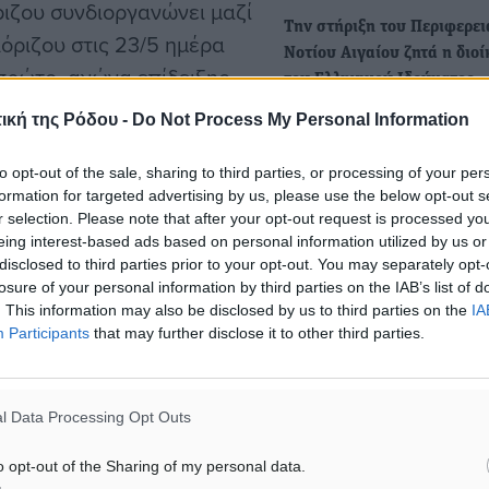
ιζου συνδιοργανώνει μαζί
Την στήριξη του Περιφερε
λόριζου στις 23/5 ημέρα
Νοτίου Αιγαίου ζητά η διο
 πρώτο αγώνα επίδειξης
του Ελληνικού Ιδρύματος
αστελλόριζο.
Ιστορικών Μελετών για το
ική της Ρόδου -
Do Not Process My Personal Information
Στον κίνδυνο που υπάρχει 
πραγματοποιηθεί το 11ο Φ
τους, Νικολάου Λάκης
to opt-out of the sale, sharing to third parties, or processing of your per
Καστελλόριζου αναφέρετα
formation for targeted advertising by us, please use the below opt-out s
Κυριάκος (Ολυμπιακός),
r selection. Please note that after your opt-out request is processed y
Λύσανδρος (ΑΕΚ-ΠΑΟ ),
eing interest-based ads based on personal information utilized by us or
Τα "Γαλανόλευκα Αστέρια"
disclosed to third parties prior to your opt-out. You may separately opt-
ακός), Αρμοδωρος Ηλίας
Ροδίων Άθλησις πήγαν στη
losure of your personal information by third parties on the IAB’s list of
νης (Πανιώνιος), Παντέλης
. This information may also be disclosed by us to third parties on the
IA
Το Ροδίων Άθλησις ταξίδεψ
ος) Βελής Χρήστος
Participants
that may further disclose it to other third parties.
Κω για φιλικά παιχνίδια με 
νίκης), Βολονάκης
''Γαλανόλευκα…
l Data Processing Opt Outs
προσκαλέσαμε και τους
o opt-out of the Sharing of my personal data.