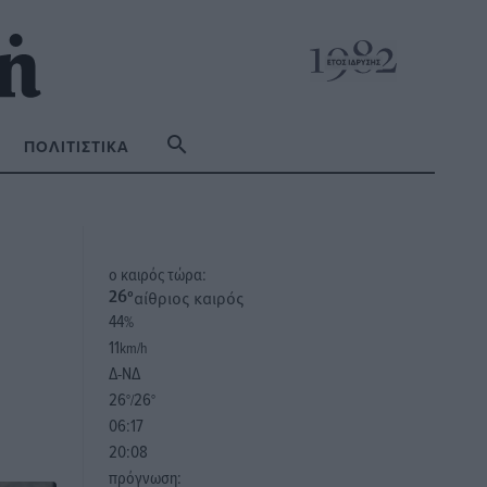
ΠΟΛΙΤΙΣΤΙΚΆ
o καιρός τώρα:
αίθριος καιρός
26
°
44
%
11
km/h
Δ-ΝΔ
26
26
°/
°
06:17
20:08
πρόγνωση: