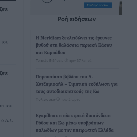
ζου:
Ροή ειδήσεων
Η Meridiam ξεκλειδώνει τις έρευνες
 του
βυθού στη θαλάσσια περιοχή Κάσου
και Καρπάθου
Τοπικές Ειδήσεις
•
πριν 37 λεπτά
ζου:
Παρουσίαση βιβλίου του Α.
Χατζημιχαήλ – Τιμητική εκδήλωση για
τους αυτοδιοικητικούς της Κω
Πολιτιστικά
•
πριν 2 ώρες
ση του
Εγκρίθηκε η ηλεκτρική διασύνδεση
ο Α.Σ.
Ρόδου και Κω μέσω υποβρύχιων
καλωδίων με την ηπειρωτική Ελλάδα