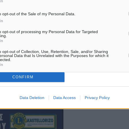
In
 και Καραγκούνη αλλά
ν να παραβρεθούν.
o opt-out of the Sale of my Personal Data.
εκδήλωση και ο
In
to opt-out of processing my Personal Data for Targeted
ing.
ολυμελή αποστολή που θα
In
σης θα δώσουν αγώνα
o opt-out of Collection, Use, Retention, Sale, and/or Sharing
ελλόριζου!
ersonal Data that Is Unrelated with the Purposes for which it
lected.
In
υ Καστελλόριζου το
CONFIRM
α συνομιλήσετε και να
ι ιστορία στο ελληνικό
Data Deletion
Data Access
Privacy Policy