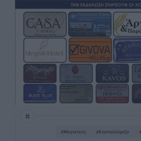
#Μεγιστεύς
#Καστελλόριζο