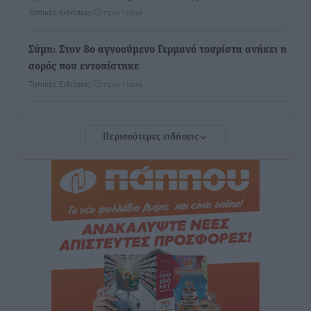
Τοπικές Ειδήσεις
•
πριν 1 ώρα
Σύμη: Στον 8ο αγνοούμενο Γερμανό τουρίστα ανήκει η
σορός που εντοπίστηκε
Τοπικές Ειδήσεις
•
πριν 1 ώρα
Η σιωπηρή παράταση του Ταμείου Ανάκαμψης για
Περισσότερες ειδήσεις
την Ελλάδα
Ειδήσεις
•
πριν 1 ώρα
Το εκλογικό ρολόι του Μαξίμου χτυπά τέλη Μαΐου του
2027
Τοπικές Ειδήσεις
•
πριν 2 ώρες
ΦΟΔΣΑ Νοτίου Αιγαίου: «Δεν ζητάμε ασυλία – ζητάμε
θεσμική προστασία της αυτοδιοίκησης»
Τοπικές Ειδήσεις
•
πριν 2 ώρες