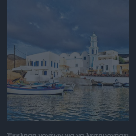
Ελλάδα
Ειδήσεις
•
πριν 15 ώρες
Ο.Φ. Ιστρίου: Καρέ ανανεώσεων σε άξονα και
μετόπισθεν
Αθλητικά
•
πριν 16 ώρες
Επικός Εργκίν Αταμάν στη Σύμη: Έσπασε πιάτα μέχρι
και στο κεφάλι του σε εστιατόριο ακούγοντας Άννα
Βίσση
Τοπικές Ειδήσεις
•
πριν 16 ώρες
Στο Επιμελητήριο Δωδεκανήσου σήμερα ο Πρέσβης
της Βραζιλίας Laudemar Aguiar
Τοπικές Ειδήσεις
•
πριν 16 ώρες
To δημογραφικό πρόβλημα στα νησιά κυριάρχησε στη
Έκκληση γονέων για να λειτουργήσει