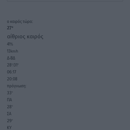
o καιρός τώρα:
27
°
αίθριος καιρός
41
%
13
km/h
Δ-ΒΔ
28
31
°/
°
06:17
20:08
πρόγνωση:
33
°
ΠΑ
28
°
ΣΑ
29
°
ΚΥ