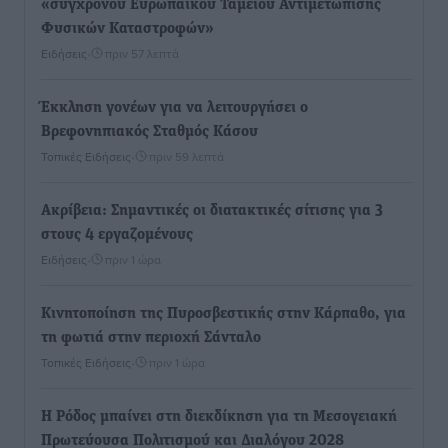
«σύγχρονου Ευρωπαϊκού Ταμείου Αντιμετώπισης
Φυσικών Καταστροφών»
Ειδήσεις
•
πριν 57 λεπτά
Έκκληση γονέων για να λειτουργήσει ο
Βρεφονηπιακός Σταθμός Κάσου
Τοπικές Ειδήσεις
•
πριν 59 λεπτά
Ακρίβεια: Σημαντικές οι διατακτικές σίτισης για 3
στους 4 εργαζομένους
Ειδήσεις
•
πριν 1 ώρα
Κινητοποίηση της Πυροσβεστικής στην Κάρπαθο, για
τη φωτιά στην περιοχή Σάνταλο
Τοπικές Ειδήσεις
•
πριν 1 ώρα
Η Ρόδος μπαίνει στη διεκδίκηση για τη Μεσογειακή
Πρωτεύουσα Πολιτισμού και Διαλόγου 2028