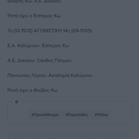
Φοίβος Κω- Α.Ε. Δικαίου
Ρεπό έχει ο Έσπερος Κω
7η (13-15/12) ΑΓΩΝΙΣΤΙΚΗ 14η (09-11/05)
Ε.Α. Καλύμνου- Έσπερος Κω
Α.Ε. Δικαίου- Ξάνθος Πάτμου
Πανιώνιος Λέρου- Ακαδημία Καλύμνου
Ρεπό έχει ο Φοίβος Κω
#Πρωτάθλημα
#Παμπαίδες
#Ρόδος