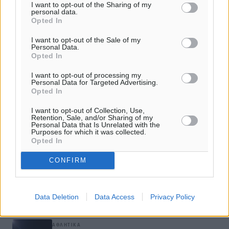
I want to opt-out of the Sharing of my
personal data.
Opted In
ΣΧΕΤΙΚΆ
I want to opt-out of the Sale of my
Personal Data.
Opted In
Η κλήρωση του πρωταθλήματος των παμπαίδων!
I want to opt-out of processing my
Personal Data for Targeted Advertising.
Η κλήρωση του πρωταθλήματος των παμπαίδων!
Opted In
I want to opt-out of Collection, Use,
ΤΕ ΕΟΠΕ Δωδεκανήσου: Οι διαιτητές του Final Four του
Retention, Sale, and/or Sharing of my
Personal Data that Is Unrelated with the
πρωταθλήματος Παμπαίδων
Purposes for which it was collected.
Opted In
Η νέα κλήρωση των παμπαίδων (β' όμιλος) στο μπάσκετ
CONFIRM
Data Deletion
Data Access
Privacy Policy
ΔΙΑΒΑΣΕ ΕΠΙΣΗΣ
ΑΘΛΗΤΙΚΆ