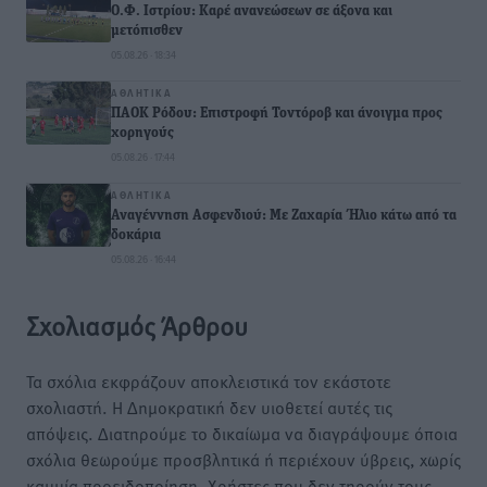
Ο.Φ. Ιστρίου: Καρέ ανανεώσεων σε άξονα και
μετόπισθεν
05.08.26 · 18:34
ΑΘΛΗΤΙΚΆ
ΠΑΟΚ Ρόδου: Επιστροφή Τοντόροβ και άνοιγμα προς
χορηγούς
05.08.26 · 17:44
ΑΘΛΗΤΙΚΆ
Αναγέννηση Ασφενδιού: Με Ζαχαρία Ήλιο κάτω από τα
δοκάρια
05.08.26 · 16:44
Σχολιασμός Άρθρου
Τα σχόλια εκφράζουν αποκλειστικά τον εκάστοτε
σχολιαστή. Η Δημοκρατική δεν υιοθετεί αυτές τις
απόψεις. Διατηρούμε το δικαίωμα να διαγράψουμε όποια
σχόλια θεωρούμε προσβλητικά ή περιέχουν ύβρεις, χωρίς
καμμία προειδοποίηση. Χρήστες που δεν τηρούν τους