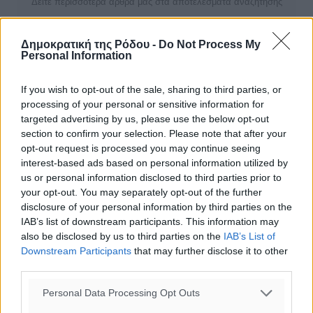
Δείτε περισσότερα άρθρα μας στα αποτελέσματα αναζήτησης
Add Dimokratiki.gr on Google ↗
Δημοκρατική της Ρόδου -
Do Not Process My
Personal Information
Ακολουθήστε μας στο Google News ★ ↗
If you wish to opt-out of the sale, sharing to third parties, or
Στο Google News πατήστε ★ Ακολουθήστε
processing of your personal or sensitive information for
targeted advertising by us, please use the below opt-out
section to confirm your selection. Please note that after your
opt-out request is processed you may continue seeing
interest-based ads based on personal information utilized by
us or personal information disclosed to third parties prior to
your opt-out. You may separately opt-out of the further
disclosure of your personal information by third parties on the
IAB’s list of downstream participants. This information may
also be disclosed by us to third parties on the
IAB’s List of
Downstream Participants
that may further disclose it to other
third parties.
0
Personal Data Processing Opt Outs