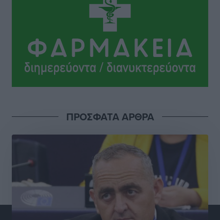
άνδρες χωρίς να το γνωρίζει
Ρεπορτάζ
•
πριν 2 ώρες
Ψυχικά ασθενής κρίθηκε ο 26χρονος που
κατηγορείται για το μπαράζ κλοπών στη Μεσαιωνική
Πόλη
Ρεπορτάζ
•
πριν 2 ώρες
Δικαίωση επιχειρηματία της Καρπάθου θύματος
ΠΡΟΣΦΑΤΑ ΑΡΘΡΑ
συκοφαντικής δυσφήμησης
Ρεπορτάζ
•
πριν 2 ώρες
Β. Καρνάβας: Το ΠΑΣΟΚ οργανώνεται από τώρα για
την εκλογική μάχη – Επανεκκινούν οι τοπικές
επιτροπές στα Δωδεκάνησα
Τοπικές Ειδήσεις
•
πριν 2 ώρες
Ψηφιακό δίδυμο για τα δάση της Ρόδου και 3D