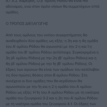
Α.Γ.Ε.Σ. Κάμειρος. Ο β’ όμιλος Ρόδου θα είναι πιο
αδύναμος, ενώ στον όμιλο νήσων θα συμμετέχουν επτά
ομάδες.
Ο ΤΡΟΠΟΣ ΔΙΕΞΑΓΩΓΗΣ
Από τους ομίλους του νοτίου συγκροτήματος θα
αναδειχθούν δύο ομάδες ως εξής: η 3η και η 4η ομάδα
του Α’ ομίλου Ρόδου θα αγωνιστεί με την 2 η και 1 η
ομάδα του Β’ ομίλου Ρόδου αντίστοιχα. Συγκεκριμένα η
3η (Α’ ομίλου Ρόδου) με την 2η (Β’ ομίλου Ρόδου) και η
4η (Α’ ομίλου Ρόδου) με την 1η (Β’ ομίλου Ρόδου). Οι
έδρες των αγώνων θα είναι των ομάδων του κατέλαβαν
τις δύο πρώτες θέσεις στον Β ομίλου Ρόδου. Στη
συνέχεια οι δυο ομάδες που θα κερδίσουν θα
αγωνιστούν με την 1η και η 2 η ομάδα του Α ομίλου
Ρόδου ως εξής: Η 1η του Α ομίλου Ρόδου με τη νικήτρια
ομάδα του ζευγαριού 3-2 και η 2η του Α’ ομίλου Ρόδου
με τη νικήτρια ομάδα του ζευγαριού 4-1. Οι έδρες των