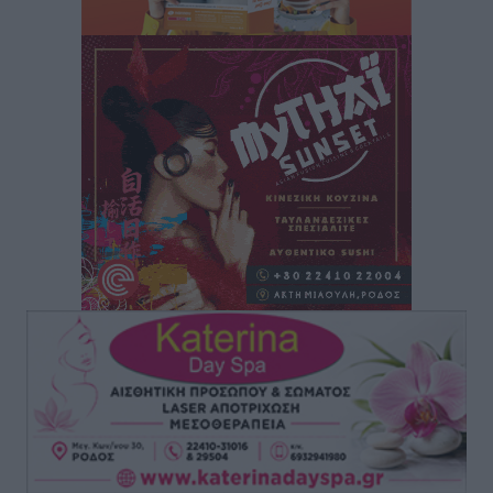
Στη διαδικασία της απευθείας διαπραγμάτευσης ο
Δήμος Ρόδου για τη ναυαγοσωστική κάλυψη των
παραλιών
Τοπικές Ειδήσεις
•
πριν 2 ώρες
Στο Αυτόφωρο 47χρονος που φέρεται να απείλησε τη
70χρονη μητέρα του όταν εκείνη αρνήθηκε να του
δώσει χρήματα για ναρκωτικά
Τοπικές Ειδήσεις
•
πριν 2 ώρες
Ασφαλιστικά μέτρα από το Ελληνικό Δημόσιο κατά
του 39χρονου για τις δολιοφθορές στο Radar
Ατάβυρου
Τοπικές Ειδήσεις
•
πριν 2 ώρες
Το πρώτο «βραχιολάκι» στα Δωδεκάνησα ανοίγει την
πόρτα της φυλακής για τον 68χρονο πρώην τραπεζικό