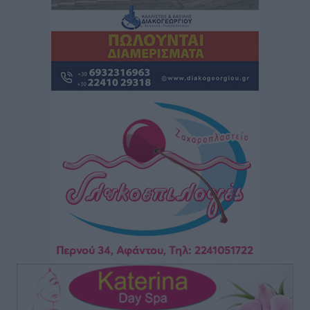
Νοσοκομεία της Γ΄ Ζώνης
Τοπικές Ειδήσεις
•
πριν 2 ώρες
Πάνθηρες: Ξεκίνησαν αισιόδοξοι για την παρθενική
“πτήση” τους
Αθλητικά
•
πριν 2 ώρες
Άρης Αρχαγγέλου: Στο πλευρό του άτυχου Ιάκωβου
Θωμά
Αθλητικά
•
πριν 2 ώρες
Φοίβος: Η μεγάλη επιστροφή του Μπρένο Σαλβατιέρα
Αθλητικά
•
πριν 2 ώρες
Κλεάνθης: Έτοιμες οι κάρτες διαρκείας της νέας
σεζόν
Αθλητικά
•
πριν 2 ώρες