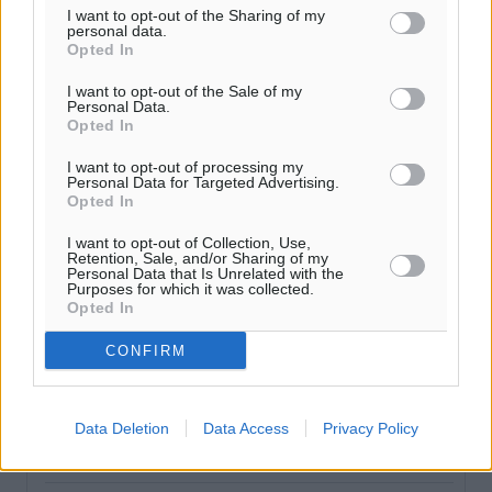
Ροή ειδήσεων
I want to opt-out of the Sharing of my
personal data.
Opted In
Τριήμερο εξόδου: Πάνω από 129.000 επιβάτες
I want to opt-out of the Sale of my
Personal Data.
αναχωρούν από Πειραιά, Ραφήνα και Λαύριο
Opted In
Ειδήσεις
•
πριν 18 λεπτά
I want to opt-out of processing my
Personal Data for Targeted Advertising.
Τι αλλάζει το χωροταξικό στις τουριστικές επενδύσεις
Opted In
Τοπικές Ειδήσεις
•
πριν 22 λεπτά
I want to opt-out of Collection, Use,
Retention, Sale, and/or Sharing of my
Personal Data that Is Unrelated with the
ΥΠΑΑΤ: 12,5 εκατ. ευρώ στις 13 Περιφέρειες για μέτρα
Purposes for which it was collected.
Opted In
βιοασφάλειας
Τοπικές Ειδήσεις
•
πριν 44 λεπτά
CONFIRM
Ποιοι φοιτητές μπορούν να λάβουν ενίσχυση για
στέγη έως 2.500 ευρώ
Data Deletion
Data Access
Privacy Policy
Ειδήσεις
•
πριν 53 λεπτά