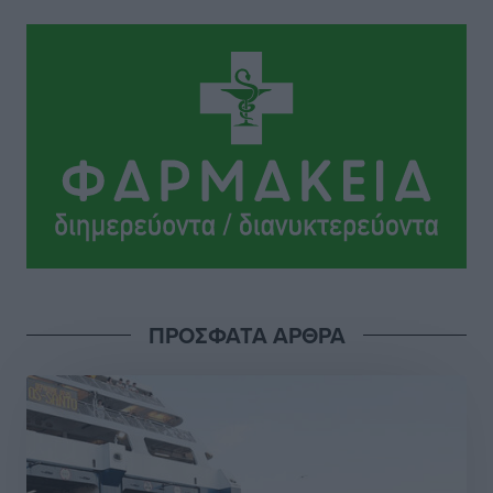
Το Yucatan Show έρχεται στη Ρόδο με τον Frankie
Lluc
Πολιτιστικά
•
πριν 6 ώρες
Σι Τζέι Χάρις: «Να πανηγυρίσουμε πολλές νίκες μαζί»
Αθλητικά
•
πριν 6 ώρες
Ροδήλιος: Ο απολογισμός από το Πανελλήνιο
Πρωτάθλημα Πίστας
Αθλητικά
•
πριν 6 ώρες
ΠΡΟΣΦΑΤΑ ΑΡΘΡΑ
Διαγόρας: Μετεγγραφικό ντεμαράζ
Αθλητικά
•
πριν 6 ώρες
Γ.Σ. Διαγόρας: Εντατική προετοιμασία και επιστροφή
Ρίζου στις Ακαδημίες