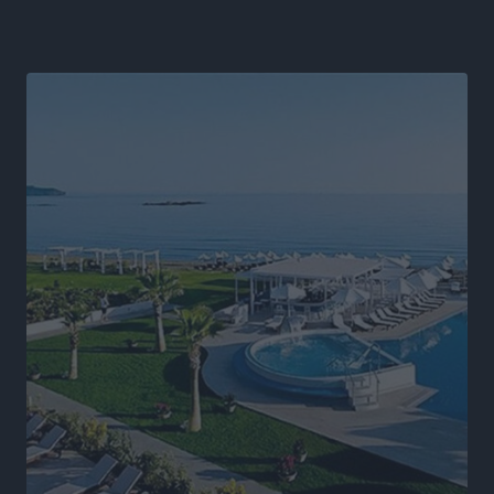
αλλάξει στην Πολιτική Προστασί
Ειδήσεις
•
πριν 6 ώρες
Άδωνις Γεωργιάδης στον RV: “Στο υπουργείο
εξετάζουμε την θεσμοθέτηση τρίτης κατηγορίας
κινήτρων, ειδικά για τα νοσοκομεία στα νησιά”
Τοπικές Ειδήσεις
•
πριν 6 ώρες
Θετικό κλίμα και κοινό όραμα για την ανάδειξη της
ιστορίας της Ρόδου στο Αεροδρόμιο «Διαγόρας»
Τοπικές Ειδήσεις
•
πριν 7 ώρες
Αντώνης Καμπουράκης: «Ένα σπουδαίο έργο
πολιτισμού για τη Ρόδο, που σχεδιάσαμε και
εξασφαλίσαμε τη χρηματοδότησή του, γίνεται
πραγματικότητα»
Τοπικές Ειδήσεις
•
πριν 7 ώρες