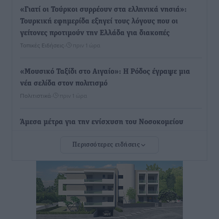
«Γιατί οι Τούρκοι συρρέουν στα ελληνικά νησιά»:
Τουρκική εφημερίδα εξηγεί τους λόγους που οι
γείτονες προτιμούν την Ελλάδα για διακοπές
Τοπικές Ειδήσεις
•
πριν 1 ώρα
«Μουσικό Ταξίδι στο Αιγαίο»: Η Ρόδος έγραψε μια
νέα σελίδα στον πολιτισμό
Πολιτιστικά
•
πριν 1 ώρα
Άμεσα μέτρα για την ενίσχυση του Νοσοκομείου
Ρόδου και αντιμετώπιση των ελλείψεων προσωπικού
Περισσότερες ειδήσεις
ανακοίνωσε ο Άδωνις Γεωργιάδης
Τοπικές Ειδήσεις
•
πριν 2 ώρες
Iατρικός Σύλλογος Ροδου προς Α. Γεωργιάδη:
Στρατηγικές Προτάσεις για την Ενίσχυση της
Δημόσιας Υγείας στη Νησιωτική Ελλάδα και στα