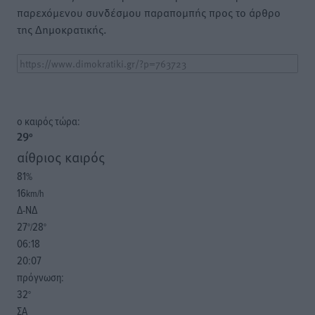
παρεχόμενου συνδέσμου παραπομπής προς το άρθρο
της Δημοκρατικής.
o καιρός τώρα:
29
°
αίθριος καιρός
81
%
16
km/h
Δ-ΝΔ
27
28
°/
°
06:18
20:07
πρόγνωση:
32
°
ΣΑ