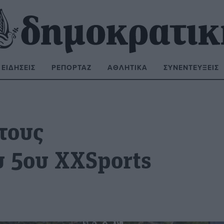
ΕΙΔΉΣΕΙΣ
ΡΕΠΟΡΤΆΖ
ΑΘΛΗΤΙΚΆ
ΣΥΝΕΝΤΕΎΞΕΙΣ
ΝΑΖΉΤΗΣΗ:
τους
υ 5ου XXSports