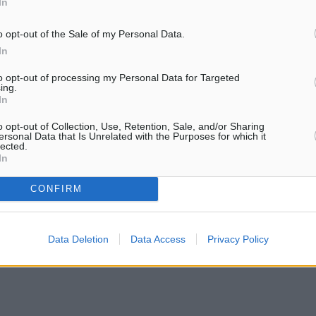
In
ήσει θερμά το Κολλέγιο
ώς και τον Γιώργο
o opt-out of the Sale of my Personal Data.
η διαρκή υποστήριξή του
In
άχιστη ένδειξη
to opt-out of processing my Personal Data for Targeted
ς, παραδόθηκε τιμητική
ing.
In
δου. Η διοργάνωση
o opt-out of Collection, Use, Retention, Sale, and/or Sharing
λους του μπάσκετ για το
ersonal Data that Is Unrelated with the Purposes for which it
lected.
η Πλατεία Δημαρχείου Ρόδου
In
σκετικό γήπεδο,
CONFIRM
SPORTS 3on3 Summer
Data Deletion
Data Access
Privacy Policy