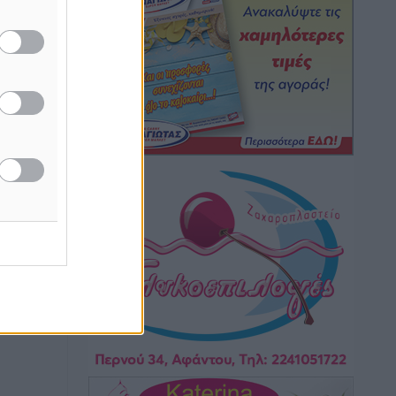
Κικίλιας: Μειώθηκαν κατά 34% οι
μεταναστευτικές ροές στα θαλάσσια
σύνορα
Ειδήσεις
•
πριν 8 ώρες
Κως: Γερμανός τουρίστας κέρδισε
αποζημίωση 900 ευρώ επειδή δεν
βρήκε ξαπλώστρες στις οικογενειακές
διακοπές του
Τοπικές Ειδήσεις
•
πριν 8 ώρες
Ο γεωεντοπισμός μέσω 112 «έσωσε»
Δανό περιπατητή στη Ρόδο
Τοπικές Ειδήσεις
•
πριν 8 ώρες
Σύμη: Ανασύρθηκε σορός άνδρα –