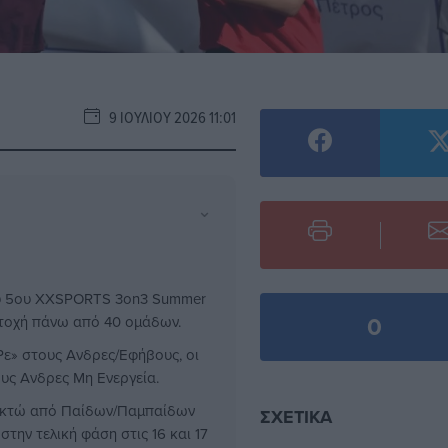
9 ΙΟΥΛΊΟΥ 2026 11:01
⌄
ου 5ου XXSPORTS 3on3 Summer
0
ετοχή πάνω από 40 ομάδων.
 Ρε» στους Ανδρες/Εφήβους, οι
ους Ανδρες Μη Ενεργεία.
 οκτώ από Παίδων/Παμπαίδων
ΣΧΕΤΙΚΆ
την τελική φάση στις 16 και 17