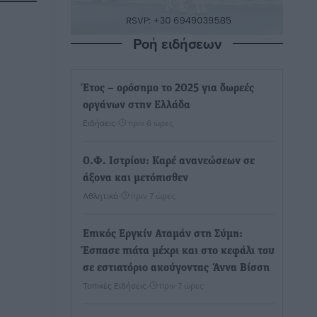
Ροή ειδήσεων
Έτος – ορόσημο το 2025 για δωρεές
οργάνων στην Ελλάδα
Ειδήσεις
•
πριν 6 ώρες
Ο.Φ. Ιστρίου: Καρέ ανανεώσεων σε
άξονα και μετόπισθεν
Αθλητικά
•
πριν 7 ώρες
Επικός Εργκίν Αταμάν στη Σύμη:
Έσπασε πιάτα μέχρι και στο κεφάλι του
σε εστιατόριο ακούγοντας Άννα Βίσση
Τοπικές Ειδήσεις
•
πριν 7 ώρες