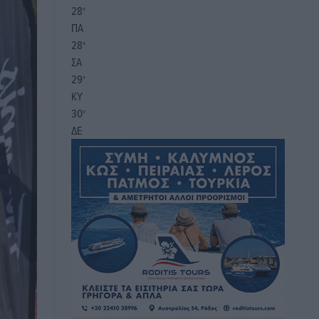
28
°
ΠΑ
28
°
ΣΑ
29
°
ΚΥ
30
°
ΔΕ