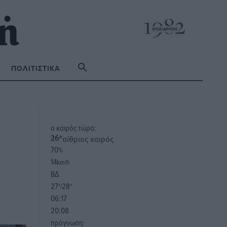
ΠΟΛΙΤΙΣΤΙΚΆ
o καιρός τώρα:
αίθριος καιρός
26
°
70
%
14
km/h
ΒΔ
27
28
°/
°
06:17
20:08
πρόγνωση: