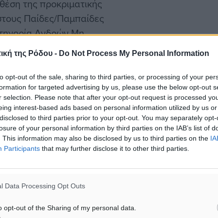
θέση της προκριματικής
στους Παίδες/Παμπαίδες
ατηγορία Ανδρών Μη
 Το εισιτήριο για την
ική της Ρόδου -
Do Not Process My Personal Information
 Ιουλίου στην Πλατεία
πό την κατηγορία Ανδρών/
to opt-out of the sale, sharing to third parties, or processing of your per
formation for targeted advertising by us, please use the below opt-out s
ν/Παμπαίδων και 4 ομάδες
r selection. Please note that after your opt-out request is processed y
eing interest-based ads based on personal information utilized by us or
disclosed to third parties prior to your opt-out. You may separately opt-
losure of your personal information by third parties on the IAB’s list of
σεις που θα ανοίξουν για
. This information may also be disclosed by us to third parties on the
IA
ρόγραμμα των αγώνων θα
Participants
that may further disclose it to other third parties.
χωριστό ενδιαφέρον
 όπου νικητής
l Data Processing Opt Outs
lko Team, επικρατώντας
μπανου. Η οργανωτική
o opt-out of the Sharing of my personal data.