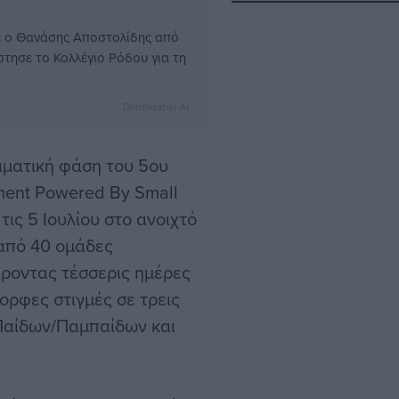
ε ο Θανάσης Αποστολίδης από
στησε το Κολλέγιο Ρόδου για τη
Dimokratiki AI
ιματική φάση του 5ου
ent Powered By Small
τις 5 Ιουλίου στο ανοιχτό
 από 40 ομάδες
ροντας τέσσερις ημέρες
ορφες στιγμές σε τρεις
Παίδων/Παμπαίδων και