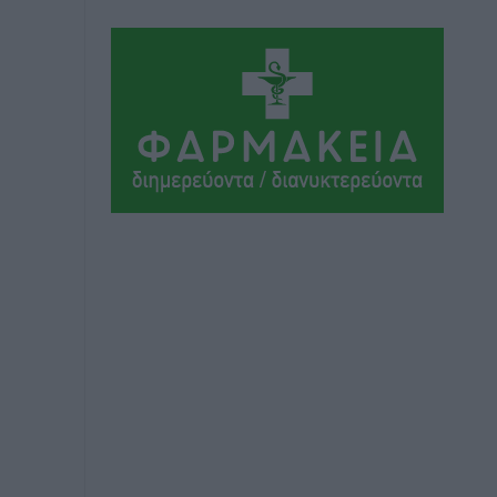
Ήλιο κάτω από τα δοκάρια
Αθλητικά
•
πριν 9 ώρες
Κατταβιά: Πρόεδρος ο Μανώλης
Φραντζής, απέκτησε τον νεαρό
Καρακασιάν
Αθλητικά
•
πριν 9 ώρες
Ιάλυσος: Ένας Οικονομίδης στο…
Οικονομίδειο!
Αθλητικά
•
πριν 9 ώρες
Ηρακλής Μαριτσών: “Πρώτη” με δύο
ακόμα παρόντες, πάει κανονικά στον
Σωτήρα
Αθλητικά
•
πριν 9 ώρες
Ανατροπές στη Δημοτική Επιτροπή