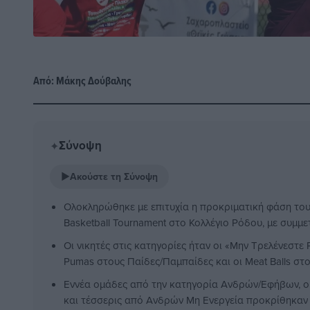
Από:
Μάκης Δούβαλης
Σύνοψη
✦
▶
Ακούστε τη Σύνοψη
Ολοκληρώθηκε με επιτυχία η προκριματική φάση τ
Basketball Tournament στο Κολλέγιο Ρόδου, με συμμ
Οι νικητές στις κατηγορίες ήταν οι «Μην Τρελένεστε
Pumas στους Παίδες/Παμπαίδες και οι Meat Balls στ
Εννέα ομάδες από την κατηγορία Ανδρών/Εφήβων,
και τέσσερις από Ανδρών Μη Ενεργεία προκρίθηκαν σ