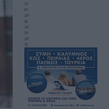
31
°
ΚΥ
29
°
ΔΕ
30
°
ΤΡ
29
°
ΤΕ