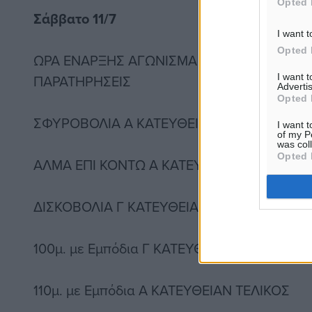
Opted 
Σάββατο 11/7
I want t
Opted 
ΩΡΑ ΕΝΑΡΞΗΣ ΑΓΩΝΙΣΜΑ Α/Γ Προκριματικός/
I want 
ΠΑΡΑΤΗΡΗΣΕΙΣ
Advertis
Opted 
ΣΦΥΡΟΒΟΛΙΑ Α ΚΑΤΕΥΘΕΙΑΝ ΤΕΛΙΚΟΣ Όριο: 
I want t
of my P
was col
Opted 
ΑΛΜΑ ΕΠΙ ΚΟΝΤΩ Α ΚΑΤΕΥΘΕΙΑΝ ΤΕΛΙΚΟΣ Όρ
ΔΙΣΚΟΒΟΛΙΑ Γ ΚΑΤΕΥΘΕΙΑΝ ΤΕΛΙΚΟΣ Όριο: 3
100μ. με Εμπόδια Γ ΚΑΤΕΥΘΕΙΑΝ ΤΕΛΙΚΟΣ
110μ. με Εμπόδια Α ΚΑΤΕΥΘΕΙΑΝ ΤΕΛΙΚΟΣ