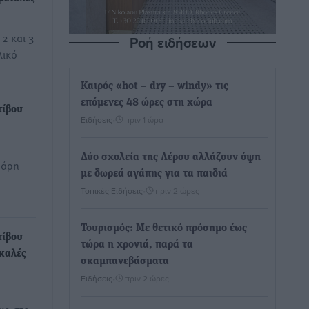
2 και 3
Ροή ειδήσεων
λικό
Καιρός «hot – dry – windy» τις
επόμενες 48 ώρες στη χώρα
τίβου
Ειδήσεις
•
πριν 1 ώρα
Δύο σχολεία της Λέρου αλλάζουν όψη
μάρη
με δωρεά αγάπης για τα παιδιά
Τοπικές Ειδήσεις
•
πριν 2 ώρες
Τουρισμός: Με θετικό πρόσημο έως
τίβου
τώρα η χρονιά, παρά τα
 καλές
σκαμπανεβάσματα
Ειδήσεις
•
πριν 2 ώρες