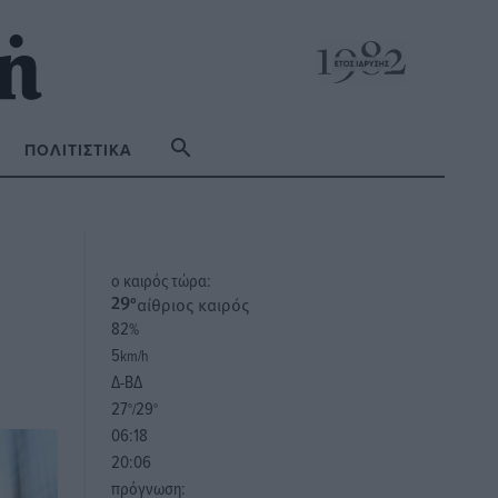
ΠΟΛΙΤΙΣΤΙΚΆ
o καιρός τώρα:
αίθριος καιρός
29
°
82
%
5
km/h
Δ-ΒΔ
27
29
°/
°
06:18
20:06
πρόγνωση: