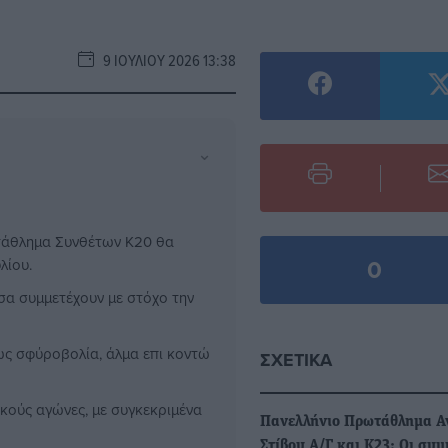
9 ΙΟΥΛΊΟΥ 2026 13:38
⌄
τάθλημα Συνθέτων Κ20 θα
0
λίου.
σα συμμετέχουν με στόχο την
ως σφύροβολία, άλμα επι κοντώ
ΣΧΕΤΙΚΆ
κούς αγώνες, με συγκεκριμένα
Πανελλήνιο Πρωτάθλημα Α
Στίβου Α/Γ και Κ23: Οι συ