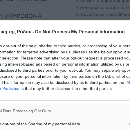
Διεξήχθη το σαββατοκύρια
Πανθεσσαλικό στάδιο του 
το Πανελλήνιο Πρωτάθλημ
Υ/ ΣΦΥΡΟΒΟΛΙΑ
Ανοιχτού…
ΜΑΤΙΟΥ/ ΣΦΥΡΟΒΟΛΙΑ
ική της Ρόδου -
Do Not Process My Personal Information
Πανελλήνιο Πρωτάθλημα Σ
Κ23: Μεϊμάρη και Πουλλή σ
to opt-out of the sale, sharing to third parties, or processing of your per
ΑΛΥΜΝΟΣ/ ΑΚΟΝΤΙΣΜΟΣ
αθλήτριες που αναμένεται 
formation for targeted advertising by us, please use the below opt-out s
r selection. Please note that after your opt-out request is processed y
ξεχωρίσουν στις Σέρρες
eing interest-based ads based on personal information utilized by us or
 ΚΟΝΤΩ
Επιστροφή της διοργάνωση
disclosed to third parties prior to your opt-out. You may separately opt-
αυτόνομου Πανελληνίου
losure of your personal information by third parties on the IAB’s list of
Πρωταθλήματος Κ23 στο ε
. This information may also be disclosed by us to third parties on the
IA
καλεντάρι, με…
Participants
that may further disclose it to other third parties.
0000 ΒΑΔΗΝ
l Data Processing Opt Outs
o opt-out of the Sharing of my personal data.