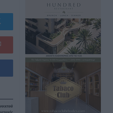
νοιχτού
μμετοχές