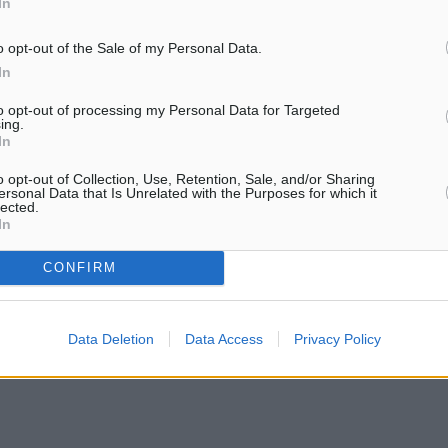
In
o opt-out of the Sale of my Personal Data.
In
 Προκριματικές σειρές
to opt-out of processing my Personal Data for Targeted
ing.
In
57,00μ.
o opt-out of Collection, Use, Retention, Sale, and/or Sharing
ersonal Data that Is Unrelated with the Purposes for which it
lected.
In
ιο: 4,50μ.
CONFIRM
8,00μ.
Data Deletion
Data Access
Privacy Policy