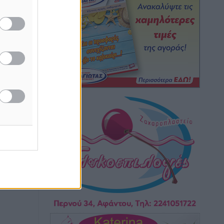
καιρικά φαινόμενα δεν υπάρχουν
περιθώρια εφησυχασμού
Ειδήσεις
•
πριν 2 ώρες
Στον Άγιο Νικόλαο Χάλκης ανοίγει
ξανά το ανανεωμένο εκκλησιαστικό
μουσείο από τη Λέσχη Lions Χάλκης
Τοπικές Ειδήσεις
•
πριν 2 ώρες
Ρόδος: «Βουλιάζει» από τουρίστες –
Πάνω από 1 εκατ. επιβάτες και 55
κρουαζιερόπλοια
Τοπικές Ειδήσεις
•
πριν 3 ώρες
Γ’ Εθνική Κατηγορία: Οι ημερομηνίες
των αγωνιστικών της κανονικής
περιόδου
Αθλητικά
•
πριν 8 ώρες