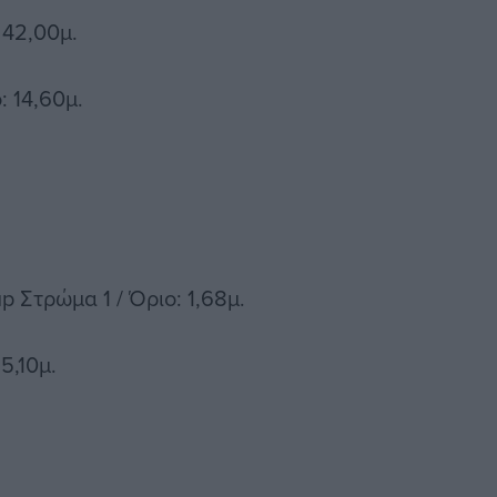
42,00μ.
 14,60μ.
 Στρώμα 1 / Όριο: 1,68μ.
5,10μ.