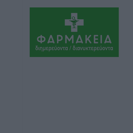
Τα Γλυπτά του Παρθενώνα ως
προσωπικό δώρο στον Τραμπ
Δημο-Κρίσεις
•
πριν 9 ώρες
Το στενό της Κρεμαστής μπήκε στη
λίστα των 7 θαυμάτων της αναμονής
Δημο-Κρίσεις
•
πριν 9 ώρες
ΣΕΤΕ: Σημαντική θεσμική εξέλιξη η
ΚΥΑ για το ΕΧΠ για τον τουρισμό
Ειδήσεις
•
πριν 9 ώρες
Γ. Χατζημάρκος: “Δύο μεγάλες
δεσμεύσεις Γεωργιάδη” – Κίνητρα για
τους γιατρούς των νησιών και
συνεργασία Ρόδου με το Αττικόν για το
Ακτινοθεραπευτικό
Τοπικές Ειδήσεις
•
πριν 9 ώρες