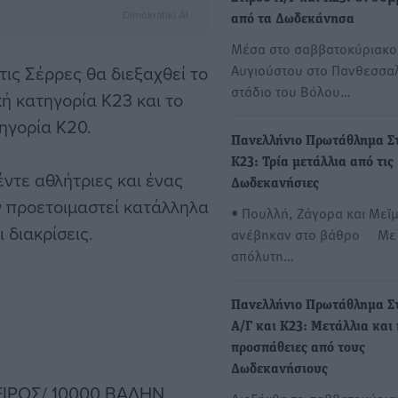
Dimokratiki AI
από τα Δωδεκάνησα
Μέσα στο σαββατοκύριακο 
Αυγιούστου στο Πανθεσσα
τις Σέρρες θα διεξαχθεί το
στάδιο του Βόλου…
ή κατηγορία Κ23 και το
ηγορία Κ20.
Πανελλήνιο Πρωτάθλημα Σ
Κ23: Τρία μετάλλια από τις
ντε αθλήτριες και ένας
Δωδεκανήσιες
ν προετοιμαστεί κατάλληλα
• Πουλλή, Ζάγορα και Μεϊ
 διακρίσεις.
ανέβηκαν στο βάθρο Με
απόλυτη…
Πανελλήνιο Πρωτάθλημα Σ
Α/Γ και Κ23: Μετάλλια και
προσπάθειες από τους
Δωδεκανήσιους
ΙΡΟΣ/ 10000 ΒΑΔΗΝ