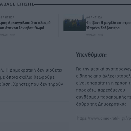
ΙΑΒΑΣΕ ΕΠΙΣΗΣ
ΑΘΛΗΤΙΚΆ
ΑΘΛΗΤΙΚΆ
Άρης Αρχαγγέλου: Στο πλευρό
Φοίβος: Η μεγάλη επιστρ
του άτυχου Ιάκωβου Θωμά
Μπρένο Σαλβατιέρα
7.08.26 · 16:57
07.08.26 · 16:53
Υπενθύμιση:
Για την μερική αναπαραγωγ
ή. Η Δημοκρατική δεν υιοθετεί
είδησης από άλλες ιστοσελ
υμε όποια σχόλια θεωρούμε
είναι απαραίτητη η χρήση 
οίηση. Χρήστες που δεν τηρούν
παρακάτω παρεχόμενου
συνδέσμου παραπομπής πρ
άρθρο της Δημοκρατικής.