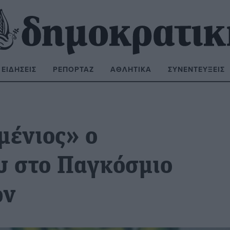
ΕΙΔΉΣΕΙΣ
ΡΕΠΟΡΤΆΖ
ΑΘΛΗΤΙΚΆ
ΣΥΝΕΝΤΕΎΞΕΙΣ
ΝΑΖΉΤΗΣΗ:
μένιος» ο
υ στο Παγκόσμιο
ων