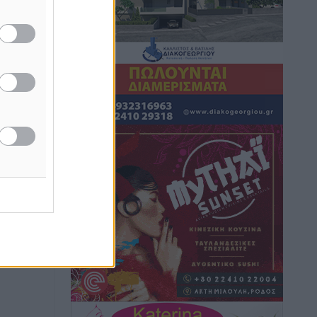
ΣΚΟΕ: Σαββατοκύριακο με αγώνες από
τον Σ.Σ. Ρόδου
Αθλητικά
•
πριν 2 ώρες
Συνελήφθη 37χρονη στη Ρόδο γιατί
είχε αφήσει τα τρία ανήλικα παιδιά της
χωρίς επιτήρηση
Τοπικές Ειδήσεις
•
πριν 2 ώρες
Σταυρός Καλυθιών: Απέκτησε την
Φωτεινή Πιζάνια
Αθλητικά
•
πριν 3 ώρες
Το Yucatan Show έρχεται στη Ρόδο με
τον Frankie Lluc
Πολιτιστικά
•
πριν 4 ώρες