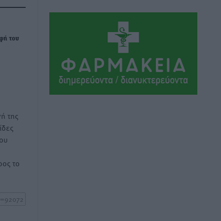
ΕΠΟ: Απέσυρε τη στήριξή της στην
υποψηφιότητα του Ινφαντίνο
οφή του
Αθλητικά
•
πριν 4 ώρες
Φοίβος Κω: Το «ευχαριστώ» για το 9ο
Kos 3X3 Basketball Festival
Αθλητικά
•
πριν 4 ώρες
ή της
ίδες
6ο Kalymnos 3X3: Ολοκληρώθηκε με
του
μεγάλη επιτυχία, νικητές οι VAR!
Αθλητικά
•
πριν 4 ώρες
ος το
Νέα αεροσκάφη, drones,
δασοκομάντος: Τι έχει αλλάξει στην
Πολιτική Προστασί
Ειδήσεις
•
πριν 4 ώρες