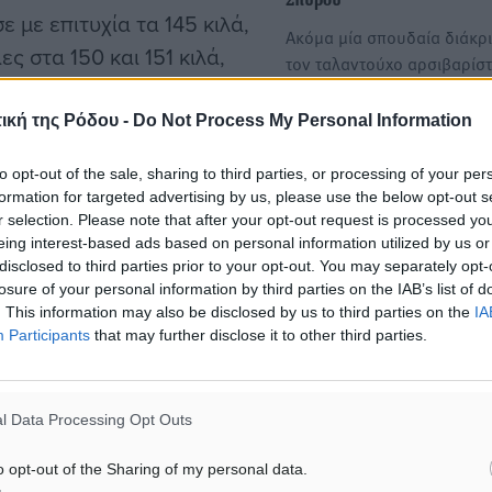
Σπύρου
 με επιτυχία τα 145 κιλά,
Ακόμα μία σπουδαία διάκρι
ς στα 150 και 151 κιλά,
τον ταλαντούχο αρσιβαρίστ
ένη κίνηση.
ΠΑΣ Ανταγόρα Παναγιώτη…
ική της Ρόδου -
Do Not Process My Personal Information
ην 4η θέση με 272 κιλά,
Τμήμα άρσης βαρών Ανταγ
to opt-out of the sale, sharing to third parties, or processing of your per
Στο Ευρωπαϊκό Πρωτάθλημ
αιώνοντας με τον καλύτερο
formation for targeted advertising by us, please use the below opt-out s
Εφήβων o Παναγιώτης Σπύ
ταλέντα της ελληνικής
r selection. Please note that after your opt-out request is processed y
Στην αποστολή της Εθνικής
eing interest-based ads based on personal information utilized by us or
Ομάδας της χώρα μας, που
disclosed to third parties prior to your opt-out. You may separately opt-
losure of your personal information by third parties on the IAB’s list of
συμμετάσχει στο…
. This information may also be disclosed by us to third parties on the
IA
ργιανός Κιλάτζε με 279
Participants
that may further disclose it to other third parties.
, ενώ τρίτος κατετάγη ο
l Data Processing Opt Outs
τιγμή στην Ελλάδα, την
o opt-out of the Sharing of my personal data.
ια ακόμη μία φορά το