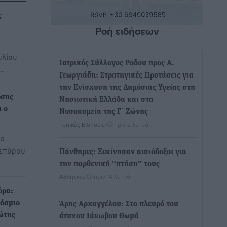
ς
Ροή ειδήσεων
ουλίου
Iατρικός Σύλλογος Ροδου προς Α.
ς…
Γεωργιάδη: Στρατηγικές Προτάσεις για
την Ενίσχυση της Δημόσιας Υγείας στη
ρσης
Νησιωτική Ελλάδα και στα
 ο
Νοσοκομεία της Γ΄ Ζώνης
Τοπικές Ειδήσεις
•
πριν 2 λεπτά
θα
 Σπύρου
Πάνθηρες: Ξεκίνησαν αισιόδοξοι για
την παρθενική “πτήση” τους
Αθλητικά
•
πριν 14 λεπτά
όρα:
κόσμιο
Άρης Αρχαγγέλου: Στο πλευρό του
ώτης
άτυχου Ιάκωβου Θωμά