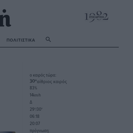
ΠΟΛΙΤΙΣΤΙΚΆ
o καιρός τώρα:
αίθριος καιρός
30
°
83
%
14
km/h
Δ
29
30
°/
°
06:18
20:07
πρόγνωση: