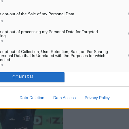
In
υ.
o opt-out of the Sale of my Personal Data.
In
ν προπονητή και πατέρα
υχία και τη χαρά που
to opt-out of processing my Personal Data for Targeted
ing.
In
o opt-out of Collection, Use, Retention, Sale, and/or Sharing
ersonal Data that Is Unrelated with the Purposes for which it
lected.
In
CONFIRM
Data Deletion
Data Access
Privacy Policy