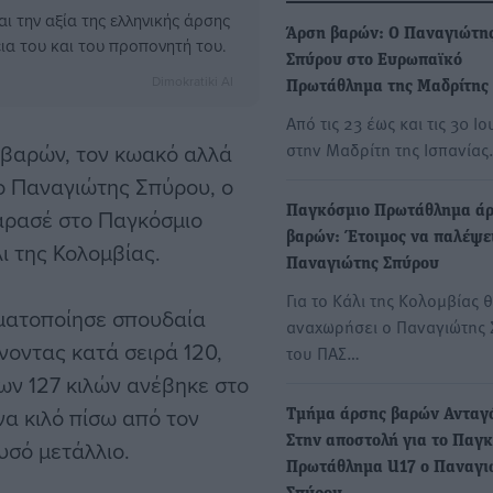
ι την αξία της ελληνικής άρσης
Άρση βαρών: Ο Παναγιώτη
ια του και του προπονητή του.
Σπύρου στο Ευρωπαϊκό
Dimokratiki AI
Πρωτάθλημα της Μαδρίτης
Από τις 23 έως και τις 30 Ι
στην Μαδρίτη της Ισπανία
η βαρών, τον κωακό αλλά
ο Παναγιώτης Σπύρου, ο
Παγκόσμιο Πρωτάθλημα ά
 αρασέ στο Παγκόσμιο
βαρών: Έτοιμος να παλέψει
ι της Κολομβίας.
Παναγιώτης Σπύρου
Για το Κάλι της Κολομβίας 
ματοποίησε σπουδαία
αναχωρήσει ο Παναγιώτης
νοντας κατά σειρά 120,
του ΠΑΣ…
των 127 κιλών ανέβηκε στο
να κιλό πίσω από τον
Τμήμα άρσης βαρών Ανταγ
Στην αποστολή για το Παγ
υσό μετάλλιο.
Πρωτάθλημα U17 ο Παναγι