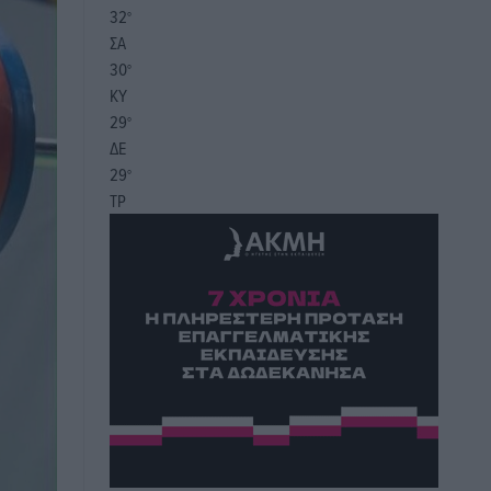
32
°
ΣΑ
30
°
ΚΥ
29
°
ΔΕ
29
°
ΤΡ