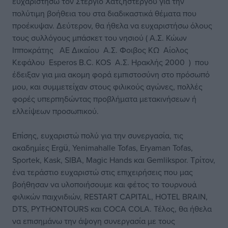
ευχαριστήσω τον Στέργιο Χατζηστέργου για την
πολύτιμη βοήθεια του στα διαδικαστικά θέματα που
προέκυψαν. Δεύτερον, θα ήθελα να ευχαριστήσω όλους
τους συλλόγους μπάσκετ του νησιού ( Α.Σ. Κώων
Ιπποκράτης ΑΕ Δικαίου Α.Σ. Φοιβος ΚΩ Αίολος
Κεφάλου Esperos B.C. KOS A.Σ. Ηρακλής 2000 ) που
έδειξαν για μια ακομη φορά εμπιστοσύνη στο πρόσωπό
μου, και συμμετείχαν στους φιλικούς αγώνες, πολλές
φορές υπερπηδώντας προβλήματα μετακινήσεων ή
ελλείψεων προσωπικού.
Επίσης, ευχαριστώ πολύ για την συνεργασία, τις
ακαδημίες Ergü, Yenimahalle Tofas, Eryaman Tofas,
Sportek, Kask, SIBA, Magic Hands και Gemlikspor. Τρίτον,
ένα τεράστιο ευχαριστώ στις επιχειρήσεις που μας
βοήθησαν να υλοποιήσουμε και φέτος το τουρνουά
φιλικών παιχνιδιών, RESTART CAPITAL, HOTEL BRAIN,
DTS, PYTHONTOURS και COCA COLA. Τέλος, θα ήθελα
να επισημάνω την άψογη συνεργασία με τους