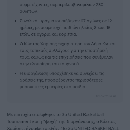
συμμετέχοντες, συμπεριλαμβανομένων 230
αθλητών.
Συνολικά, πραγματοποιήθηκαν 67 αγώνες σε 12
ημέρες, με συμμετοχή παιδιών ηλικίας 8 έως 16
ετών, σε αγόρια και κορίτσια.
Ο Κώστας Χαρίσης ευχαρίστησε τον Δήμο Κω και
τους τοπικούς συλλόγους για την υποστήριξή
τους, καθώς και τις επιχειρήσεις που συνέβαλαν
στην υλοποίηση του τουρνουά.
Η διοργάνωση υποσχέθηκε να συνεχίσει τις
δράσεις της, προσφέροντας περισσότερες
μπασκετικές εμπειρίες στα παιδιά.
Dimokratiki AI
Με επιτυχία στυέφθηκε το 3ο United Basketball
Tournament και η ”ψυχή” της διοργάνωσης, ο Κώστας
Χαρίσης, έγραψε τα εξής: ”Το 3ο UNITED BASKETBALL