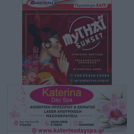
“Η Ευρώπη αντιμετώπιζε το προσφυγικό σαν ταινία
τρόμου” – Η συγκλονιστική μαρτυρία της Χαρούλας
Γιασιράνη στον RV για τα γεγονότα που οδήγησαν στο
Σύμφωνο της Λέρου
Τοπικές Ειδήσεις
•
πριν 5 ώρες
Συναυλία με τον Γιάννη Κότσιρα στις 21 Αυγούστου
Πολιτιστικά
•
πριν 5 ώρες
Έκτακτη συνεδρίαση της Δημοτικής Επιτροπής Ρόδου
αύριο Παρασκευή 7 Αυγούστου
Τοπικές Ειδήσεις
•
πριν 5 ώρες
ΑΕΡΑ: Δεν σταματάει να ενισχύεται, νέο απόκτημα ο
Μητρόπουλος
Αθλητικά
•
πριν 5 ώρες
Κλεάνθης: Δουλειές μετά ευχαριστιών στο γήπεδο,