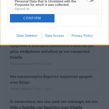
Personal Data that Is Unrelated with the
θαλάσσια περιοχή Κάσου και Καρπάθου
Purposes for which it was collected.
Τοπικές Ειδήσεις
•
πριν 1 ώρα
Opted In
CONFIRM
Παρουσίαση βιβλίου του Α. Χατζημιχαήλ – Τιμητική
εκδήλωση για τους αυτοδιοικητικούς της Κω
Πολιτιστικά
•
πριν 3 ώρες
Data Deletion
Data Access
Privacy Policy
Εγκρίθηκε η ηλεκτρική διασύνδεση Ρόδου και Κω
μέσω υποβρύχιων καλωδίων με την ηπειρωτική
Ελλάδα
Τοπικές Ειδήσεις
•
πριν 3 ώρες
Νέο ανακαινισμένο δημοτικό τουριστικό γραφείο
στην Πάτμο
Τοπικές Ειδήσεις
•
πριν 3 ώρες
Οι συναντήσεις που είχε κατά την επίσκεψη του στη
Ρόδο ο Πρέσβης της Βραζιλίας στην Ελλάδα