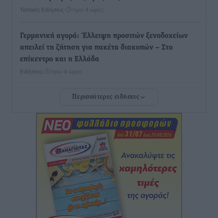
Τοπικές Ειδήσεις
•
πριν 4 ώρες
Γερμανική αγορά: Έλλειψη προσιτών ξενοδοχείων
απειλεί τη ζήτηση για πακέτα διακοπών – Στο
επίκεντρο και η Ελλάδα
Ειδήσεις
•
πριν 4 ώρες
Περισσότερες ειδήσεις
Νέο ξενοδοχείο στη Ρόδο για την H Hotels –
Χατζηλαζάρου – Προχωρά καινούργιο ξενοδοχείο
στην Κω
Τοπικές Ειδήσεις
•
πριν 4 ώρες
Αυτοκίνητο μπήκε παράνομα σε μονόδρομο στο
Μαστιχάρι – Αναποδογύρισε όχημα με μητέρα και
5χρονο παιδί
Τοπικές Ειδήσεις
•
πριν 5 ώρες