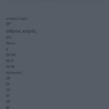
o καιρός τώρα:
27
°
αίθριος καιρός
47
%
10
km/h
Δ
26
26
°/
°
06:17
20:08
πρόγνωση:
28
°
ΣΑ
29
°
ΚΥ
29
°
ΔΕ