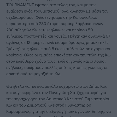
TOURNAMENT έφτασε στο τέλος του, και με την
εξαίρεση ενός τραυματισμού, όλα κύλησαν με βάση τον
σχεδιασμό μας. Φιλοξενήσαμε στην Κω συνολικά,
περισσότερα από 280 άτομα, συμπεριλαμβανομένων
230 αθλητών όλων των ηλικιών και περίπου 50
ενήλικες, προπονητές και γονείς. Παίχτηκαν συνολικά 67
αγώνες σε 12 ημέρες, ενώ είδαμε όμορφες μπασκετικές
“μάχες” στις ηλικίες από 8 έως και 16 ετών, σε αγόρια και
κορίτσια. Όλες οι ομάδες επισκέφτηκαν την πόλη της Κω
στον ελεύθερο χρόνο τους, ενώ οι γονείς και οι λοιποί
ενήλικες, δοκίμασαν πολλές από τις ντόπιες γεύσεις, σε
αρκετά από τα μαγαζιά τη Κω.
Θα ήθελα να πω ένα μεγάλο ευχαριστώ στον Δήμο Κω,
και συγκεκριμένα στον Παναγιώτη Χατζηχριστοφή, για
την παραχώρηση του Δημοτικού Κλειστού Γυμναστηρίου
Κω και του Δημοτικού Κλειστού Γυμναστηρίου
Καρδάμαινας, για την διεξαγωγή των αγώνων. Επίσης, να