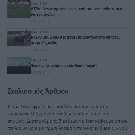
ΑΘΛΗΤΙΚΆ
ΑΕΡΑ: Δεν σταματάει να ενισχύεται, νέο απόκτημα ο
Μητρόπουλος
06.08.26 · 16:52
ΑΘΛΗΤΙΚΆ
Κλεάνθης: Δουλειές μετά ευχαριστιών στο γήπεδο,
ατομικό για δύο
06.08.26 · 16:50
ΑΘΛΗΤΙΚΆ
Φοίβος: Εν αναμονή του Νίκου Λαζίδη
06.08.26 · 16:49
Σχολιασμός Άρθρου
Τα σχόλια εκφράζουν αποκλειστικά τον εκάστοτε
σχολιαστή. Η Δημοκρατική δεν υιοθετεί αυτές τις
απόψεις. Διατηρούμε το δικαίωμα να διαγράψουμε όποια
σχόλια θεωρούμε προσβλητικά ή περιέχουν ύβρεις, χωρίς