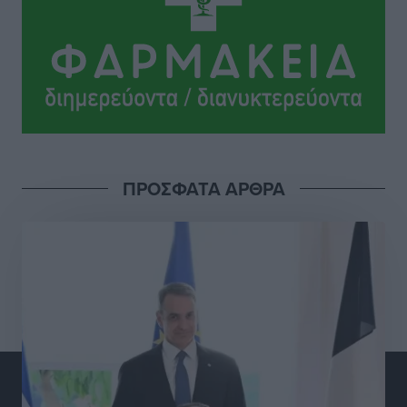
ΠΑΜΕ ΣΤΟΙΧΗΜΑ: Περισσότερα από 95 εκατομμύρια
ευρώ σε κέρδη μοίρασε τον Ιούλιο
Αθλητικά
•
πριν 6 ώρες
Ολοκλήρωση του έργου αναβάθμισης των
υποδομών του Νεστορίδειου Μελάθρου
Τοπικές Ειδήσεις
•
πριν 6 ώρες
ΠΡΟΣΦΑΤΑ ΑΡΘΡΑ
Γ.Σ. Διαγόρας: Στα «κυανέρυθρα» ο Janni Pembe
Αθλητικά
•
πριν 7 ώρες
Σύλληψη 21χρονου για ναρκωτικά στη Ρόδο
Τοπικές Ειδήσεις
•
πριν 8 ώρες
Με 13,1% κάλυψη εργαζομένων από συλλογικές
συμβάσεις, η Ελλάδα στον “πάτο” της ΕΕ
Απόψεις
•
πριν 8 ώρες