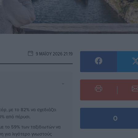
9 ΜΑΪ́ΟΥ 2026 21:19
⌄
όρ, με το 82% να σχεδιάζει
0
0% από πέρυσι.
 με το 59% των ταξιδιωτών να
ση για λιγότερο γνωστούς