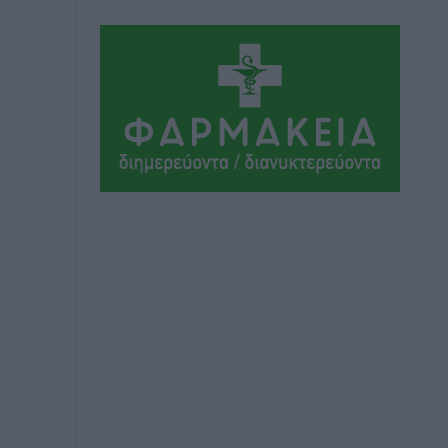
Ολοκλήρωση του έργου αναβάθμισης
των υποδομών του Νεστορίδειου
Μελάθρου
Τοπικές Ειδήσεις
•
πριν 3 ώρες
Γ.Σ. Διαγόρας: Στα «κυανέρυθρα» ο
Janni Pembe
Αθλητικά
•
πριν 4 ώρες
Σύλληψη 21χρονου για ναρκωτικά στη
Ρόδο
Τοπικές Ειδήσεις
•
πριν 4 ώρες
Με 13,1% κάλυψη εργαζομένων από
συλλογικές συμβάσεις, η Ελλάδα στον
“πάτο” της ΕΕ
Απόψεις
•
πριν 4 ώρες