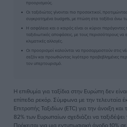
προορισμούς.
Οι ταξιδιώτες γίνονται πιο προσεκτικοί, προτιμώντα
συγκρατημένα budgets, με πτώση στα ταξίδια άνω τ
Η ασφάλεια και ο καιρός είναι οι κύριοι παράγοντες
ταξιδιωτικές αποφάσεις, με τους περισσότερους να ε
κλιματικές αλλαγές.
Οι προορισμοί καλούνται να προσαρμοστούν στις νέε
σεζόν και προωθώντας λιγότερο προβεβλημένες περι
τον υπερτουρισμό.
Η επιθυμία για ταξίδια στην Ευρώπη δεν είνα
επίπεδα ρεκόρ. Σύμφωνα με την τελευταία έ
Επιτροπής Ταξιδίων (ETC) για την άνοιξη και 
82% των Ευρωπαίων σχεδιάζει να ταξιδέψει 
Πρόκειται για μια εντυπωσιακή άνοδο 10% σε