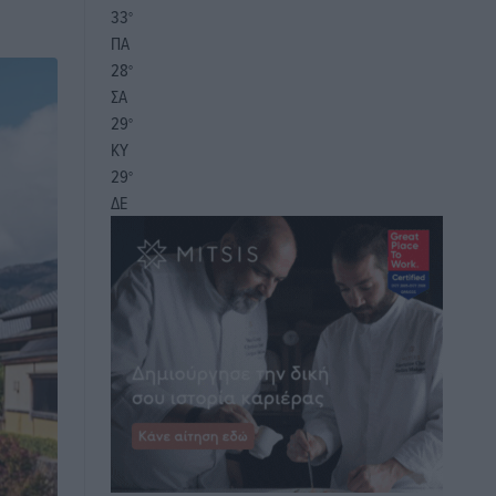
33
°
ΠΑ
28
°
ΣΑ
29
°
ΚΥ
29
°
ΔΕ