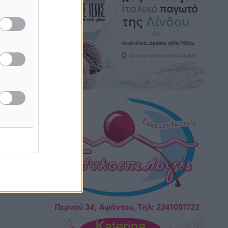
Πολιτιστικά
•
πριν 1 ώρα
Έκτακτη συνεδρίαση της Δημοτικής
Επιτροπής Ρόδου αύριο Παρασκευή 7
Αυγούστου
Τοπικές Ειδήσεις
•
πριν 1 ώρα
ΑΕΡΑ: Δεν σταματάει να ενισχύεται,
νέο απόκτημα ο Μητρόπουλος
Αθλητικά
•
πριν 2 ώρες
Κλεάνθης: Δουλειές μετά ευχαριστιών
στο γήπεδο, ατομικό για δύο
Αθλητικά
•
πριν 2 ώρες
Φοίβος: Εν αναμονή του Νίκου Λαζίδη
Αθλητικά
•
πριν 2 ώρες