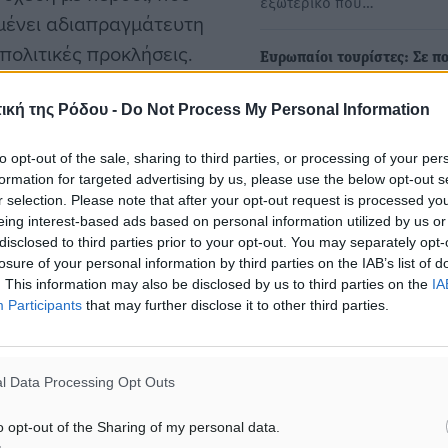
εξωτερικό που…
μένει αδιαπραγμάτευτη
πολιτικές προκλήσεις.
Ευρωπαίοι τουρίστες: Σε πο
εποχές επιλέγουν τις διακο
τους
ική της Ρόδου -
Do Not Process My Personal Information
Οι Ευρωπαίοι δεν εγκαταλ
to opt-out of the sale, sharing to third parties, or processing of your per
το ταξίδι, παρά τις οικονομ
 συγκεκριμένες εμπειρίες,
formation for targeted advertising by us, please use the below opt-out s
αβεβαιότητες. Σύμφωνα
r selection. Please note that after your opt-out request is processed y
με στοιχεία της Ευρωπαϊκή
eing interest-based ads based on personal information utilized by us or
disclosed to third parties prior to your opt-out. You may separately opt-
 επιλογή (28%), με το
losure of your personal information by third parties on the IAB’s list of
Συνέλευση ΙΑΤΑ: Οι Ευρωπ
. This information may also be disclosed by us to third parties on the
IA
μεσογειακούς
επιλέγουν κυρίως Ευρώπη γ
Participants
that may further disclose it to other third parties.
θερινές διακοπές τους
Αισιοδοξία για τη ζήτηση, 
έντονος προβληματισμός γι
ερά με 16% το καθένα.
l Data Processing Opt Outs
κόστος λειτουργίας, τη…
o opt-out of the Sharing of my personal data.
αναδύεται, καθώς το 41%