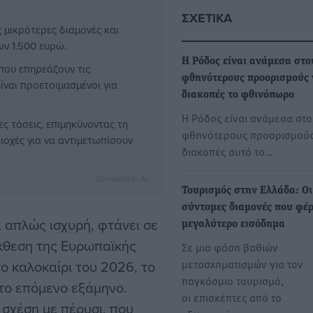
ΣΧΕΤΙΚΆ
ς μικρότερες διαμονές και
ων 1.500 ευρώ.
Η Ρόδος είναι ανάμεσα στο
 που επηρεάζουν τις
φθηνότερους προορισμούς 
ίναι προετοιμασμένοι για
διακοπές το φθινόπωρο
Η Ρόδος είναι ανάμεσα στο
ς τάσεις, επιμηκύνοντας τη
φθηνότερους προορισμούς
οχές για να αντιμετωπίσουν
διακοπές αυτό το…
Dimokratiki AI
Τουρισμός στην Ελλάδα: Οι
σύντομες διαμονές που φέ
ι απλώς ισχυρή, φτάνει σε
μεγαλύτερο εισόδημα
κθεση της Ευρωπαϊκής
Σε μια φάση βαθιών
μετασχηματισμών για τον
το καλοκαίρι του 2026, το
παγκόσμιο τουρισμό,
το επόμενο εξάμηνο.
οι επισκέπτες από το
 σχέση με πέρυσι, που