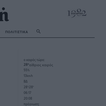
ΠΟΛΙΤΙΣΤΙΚΆ
o καιρός τώρα:
αίθριος καιρός
28
°
55
%
13
km/h
ΒΔ
28
28
°/
°
06:17
20:08
πρόγνωση: