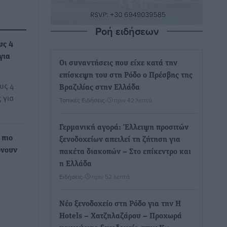
Ροή ειδήσεων
υς 4
για
Οι συναντήσεις που είχε κατά την
επίσκεψη του στη Ρόδο ο Πρέσβης της
υς 4
Βραζιλίας στην Ελλάδα
 για
Τοπικές Ειδήσεις
•
πριν 42 λεπτά
Γερμανική αγορά: Έλλειψη προσιτών
 πιο
ξενοδοχείων απειλεί τη ζήτηση για
ρνουν
πακέτα διακοπών – Στο επίκεντρο και
η Ελλάδα
Ειδήσεις
•
πριν 52 λεπτά
Νέο ξενοδοχείο στη Ρόδο για την H
Hotels – Χατζηλαζάρου – Προχωρά