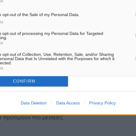
In
 και λιγότερο κορεσμένες
o opt-out of the Sale of my Personal Data.
α και ηρεμία.
In
κός, πιο επιλεκτικός
to opt-out of processing my Personal Data for Targeted
ing.
In
ο τρόπος με τον οποίο
o opt-out of Collection, Use, Retention, Sale, and/or Sharing
ersonal Data that Is Unrelated with the Purposes for which it
ι:
lected.
In
 κερδίζουν έδαφος (38%),
CONFIRM
νονται.
Data Deletion
Data Access
Privacy Policy
νω των 1.500 ευρώ
 προτιμούν πιο μεσαίες