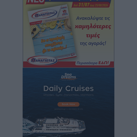
Γ. Χατζημάρκος: “Δύο μεγάλες δεσμεύσεις
Γεωργιάδη” – Κίνητρα για τους γιατρούς των νησιών
και συνεργασία Ρόδου με το Αττικόν για το
Ακτινοθεραπευτικό
Τοπικές Ειδήσεις
•
πριν 3 ώρες
Σούπερ μάρκετ: Διευρύνεται η εθνική πρωτοβουλία
για τις τιμές – Eρχονται νέες συμμετοχές εταιρειών
Ειδήσεις
•
πριν 4 ώρες
Συνελήφθησαν έξι άτομα για ηχορύπανση από
καταστήματα στο Νότιο Αιγαίο
Τοπικές Ειδήσεις
•
πριν 4 ώρες
15 Αυγούστου 2026: Πώς θα πληρωθούν όσοι
εργαστούν την αργία – Τι ισχύει για πενθήμερο,