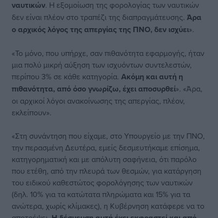
ναυτικών
. Η εξομοίωση της φορολογίας των ναυτικών
δεν είναι πλέον στο τραπέζι της διαπραγμάτευσης.
Άρα
ο αρχικός λόγος της απεργίας της ΠΝΟ, δεν ισχύει
».
«Το μόνο, που υπήρχε, σαν πιθανότητα εφαρμογής, ήταν
μια πολύ μικρή αύξηση των ισχυόντων συντελεστών,
περίπου 3% σε κάθε κατηγορία.
Ακόμη και αυτή η
πιθανότητα, από όσο γνωρίζω, έχει αποσυρθεί
». «Άρα,
οι αρχικοί λόγοι ανακοίνωσης της απεργίας, πλέον,
εκλείπουν».
«Στη συνάντηση που είχαμε, στο Υπουργείο με την ΠΝΟ,
την περασμένη Δευτέρα, εμείς δεσμευτήκαμε επίσημα,
κατηγορηματική και με απόλυτη σαφήνεια, ότι παρόλο
που ετέθη, από την πλευρά των θεσμών, για κατάργηση
του ειδικού καθεστώτος φορολόγησης των ναυτικών
(δηλ. 10% για τα κατώτατα πληρώματα και 15% για τα
ανώτερα, χωρίς κλίμακες), η Κυβέρνηση κατάφερε να το
αποτρέψει.
Η δέσμευση αυτή έχει εκφραστεί και από