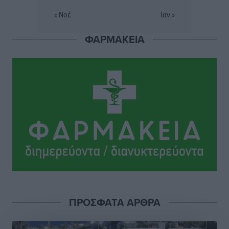
Αθλητικά
•
πριν 4 ώρες
« Νοέ
Ιαν »
ΦΑΡΜΑΚΕΙΑ
Εθνική Παίδων: Ο Χριστοδούλου και η καλύτερη
φουρνιά των τελευταίων ετών
Αθλητικά
•
πριν 4 ώρες
Διαγόρας: Ανανέωσε ο Μιχάλης Χατζηγεωργίου
Αθλητικά
•
πριν 4 ώρες
ΔΕΑΣ Δάφνη Ρόδου: Η Ευαγγελία Τετράδη στο
τεχνικό επιτελείο
Αθλητικά
•
πριν 4 ώρες
Γ.Σ. Διαγόρας: Το οργανόγραμμα των Ακαδημιών
Αθλητικά
•
πριν 4 ώρες
ΠΡΟΣΦΑΤΑ ΑΡΘΡΑ
Σταυρός Καλυθιών: Απέκτησε και την Ειρήνη