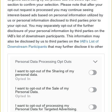
20:06
section to confirm your selection. Please note that after your
πρόγνωση:
opt-out request is processed you may continue seeing
33
interest-based ads based on personal information utilized by
°
us or personal information disclosed to third parties prior to
ΚΥ
your opt-out. You may separately opt-out of the further
30
°
disclosure of your personal information by third parties on the
ΔΕ
IAB’s list of downstream participants. This information may
29
°
also be disclosed by us to third parties on the
IAB’s List of
ΤΡ
Downstream Participants
that may further disclose it to other
28
°
third parties.
ΤΕ
Personal Data Processing Opt Outs
I want to opt-out of the Sharing of my
personal data.
Opted In
I want to opt-out of the Sale of my
Personal Data.
Opted In
I want to opt-out of processing my
Personal Data for Targeted Advertising.