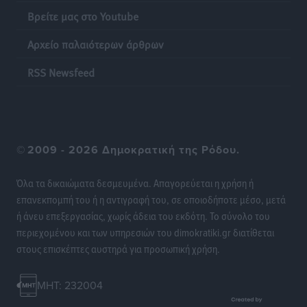
Βρείτε μας στο Youtube
Πάνθηρες: Ξεκίνησαν αισιόδοξοι για την παρθενική
Αρχείο παλαιότερων άρθρων
“πτήση” τους
Αθλητικά
•
πριν 22 ώρες
RSS Newsfeed
Άρης Αρχαγγέλου: Στο πλευρό του άτυχου Ιάκωβου
Θωμά
Αθλητικά
•
πριν 22 ώρες
©
2009 - 2026 Δημοκρατική της Ρόδου.
Φοίβος: Η μεγάλη επιστροφή του Μπρένο Σαλβατιέρα
Όλα τα δικαιώματα δεσμευμένα. Απαγορεύεται η χρήση ή
Αθλητικά
•
πριν 22 ώρες
επανεκπομπή του ή η αντιγραφή του, σε οποιοδήποτε μέσο, μετά
ή άνευ επεξεργασίας, χωρίς άδεια του εκδότη. Το σύνολο του
Κλεάνθης: Έτοιμες οι κάρτες διαρκείας της νέας
περιεχομένου και των υπηρεσιών του dimokratiki.gr διατίθεται
σεζόν
στους επισκέπτες αυστηρά για προσωπική χρήση.
Αθλητικά
•
πριν 22 ώρες
MHT: 232004
Ατρόμητος Διμυλιάς: Ο Μαργαρίτης και μία