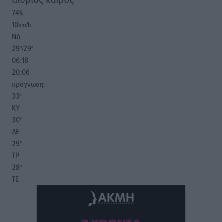
74
%
10
km/h
ΝΔ
29
29
°/
°
06:18
20:06
πρόγνωση:
33
°
ΚΥ
30
°
ΔΕ
29
°
ΤΡ
28
°
ΤΕ