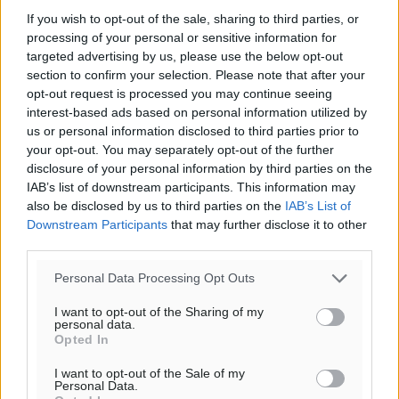
If you wish to opt-out of the sale, sharing to third parties, or
processing of your personal or sensitive information for
targeted advertising by us, please use the below opt-out
section to confirm your selection. Please note that after your
opt-out request is processed you may continue seeing
interest-based ads based on personal information utilized by
us or personal information disclosed to third parties prior to
your opt-out. You may separately opt-out of the further
disclosure of your personal information by third parties on the
IAB’s list of downstream participants. This information may
also be disclosed by us to third parties on the
IAB’s List of
Ροή ειδήσεων
Downstream Participants
that may further disclose it to other
third parties.
Χωρίς υποχρεωτική παρουσία μικρών στη 12άδα
Personal Data Processing Opt Outs
Αθλητικά
•
πριν 4 λεπτά
I want to opt-out of the Sharing of my
personal data.
Opted In
Ο Πελεκάνος, οι ανεμογεννήτριες και μια κοινότητα
που κανείς δεν ρώτησε
I want to opt-out of the Sale of my
Δημο-Κρίσεις
•
πριν 7 λεπτά
Personal Data.