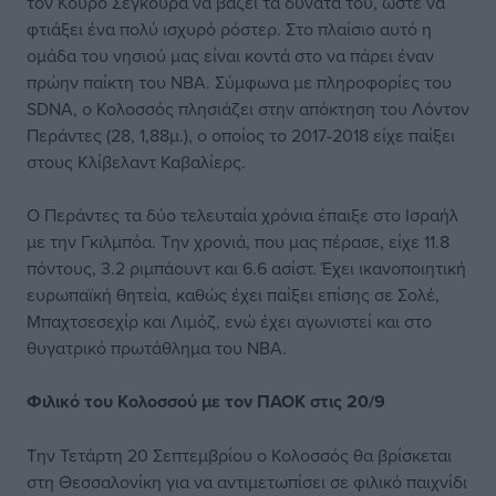
τον Κούρο Σεγκούρα να βάζει τα δυνατά του, ώστε να
φτιάξει ένα πολύ ισχυρό ρόστερ. Στο πλαίσιο αυτό η
ομάδα του νησιού μας είναι κοντά στο να πάρει έναν
πρώην παίκτη του ΝΒΑ. Σύμφωνα με πληροφορίες του
SDNA, ο Κολοσσός πλησιάζει στην απόκτηση του Λόντον
Περάντες (28, 1,88μ.), ο οποίος το 2017-2018 είχε παίξει
στους Κλίβελαντ Καβαλίερς.
Ο Περάντες τα δύο τελευταία χρόνια έπαιξε στο Ισραήλ
με την Γκιλμπόα. Την χρονιά, που μας πέρασε, είχε 11.8
πόντους, 3.2 ριμπάουντ και 6.6 ασίστ. Έχει ικανοποιητική
ευρωπαϊκή θητεία, καθώς έχει παίξει επίσης σε Σολέ,
Μπαχτσεσεχίρ και Λιμόζ, ενώ έχει αγωνιστεί και στο
θυγατρικό πρωτάθλημα του ΝΒΑ.
Φιλικό του Κολοσσού με τον ΠΑΟΚ στις 20/9
Την Τετάρτη 20 Σεπτεμβρίου ο Κολοσσός θα βρίσκεται
στη Θεσσαλονίκη για να αντιμετωπίσει σε φιλικό παιχνίδι