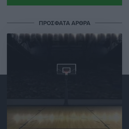
Πρωτάθλημα Καλαθοσφαίρισης Δικηγορικών
Συλλόγων Ελλάδας και Κύπρου: Η Ρόδος φιλοξένησε
με επιτυχία την 17η διοργάνωση
ΠΡΟΣΦΑΤΑ ΑΡΘΡΑ
Αθλητικά
•
πριν 2 ώρες
Φοιτητική στέγη: «Φωτιά» τα ενοίκια σε Αθήνα και
Θεσσαλονίκη – Έως 800 ευρώ στο Ρέθυμνο
Ειδήσεις
•
πριν 2 ώρες
Η Τουρκία σε νέο «κρεσέντο» προκλήσεων στο Αιγαίο
με 18 παραβάσεις και παραβιάσεις
Ειδήσεις
•
πριν 2 ώρες
Θερινές εκπτώσεις 2026 έως τις 31 Αυγούστου – Τι
πρέπει να προσέξουν οι καταναλωτές
Ειδήσεις
•
πριν 3 ώρες