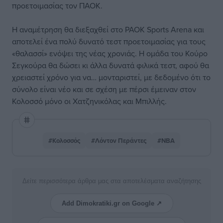
προετοιμασίας τον ΠΑΟΚ.
Η αναμέτρηση θα διεξαχθεί στο PAOK Sports Arena και
αποτελεί ένα πολύ δυνατό τεστ προετοιμασίας για τους
«θαλασσί» ενόψει της νέας χρονιάς. Η ομάδα του Κούρο
Σεγκούρα θα δώσει κι άλλα δυνατά φιλικά τεστ, αφού θα
χρειαστεί χρόνο για να… μονταριστεί, με δεδομένο ότι το
σύνολο είναι νέο και σε σχέση με πέρσι έμειναν στον
Κολοσσό μόνο οι Χατζηνικόλας και Μπιλλής.
#Κολοσσός
#Λόντον Περάντες
#ΝΒΑ
Δείτε περισσότερα άρθρα μας στα αποτελέσματα αναζήτησης
Add Dimokratiki.gr on Google ↗