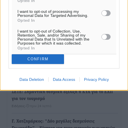
Opted In
Η Ρόδος περιμένει και οι θεσμοί της λογομαχούν
I want to opt-out of processing my
Personal Data for Targeted Advertising.
Δημο-Κρίσεις
•
πριν 8 λεπτά
Opted In
I want to opt-out of Collection, Use,
Τα Γλυπτά του Παρθενώνα ως προσωπικό δώρο στον
Retention, Sale, and/or Sharing of my
Personal Data that Is Unrelated with the
Τραμπ
Purposes for which it was collected.
Δημο-Κρίσεις
•
πριν 11 λεπτά
Opted In
CONFIRM
Το στενό της Κρεμαστής μπήκε στη λίστα των 7
θαυμάτων της αναμονής
Δημο-Κρίσεις
•
πριν 14 λεπτά
Data Deletion
Data Access
Privacy Policy
ΣΕΤΕ: Σημαντική θεσμική εξέλιξη η ΚΥΑ για το ΕΧΠ
για τον τουρισμό
Ειδήσεις
•
πριν 24 λεπτά
Γ. Χατζημάρκος: “Δύο μεγάλες δεσμεύσεις