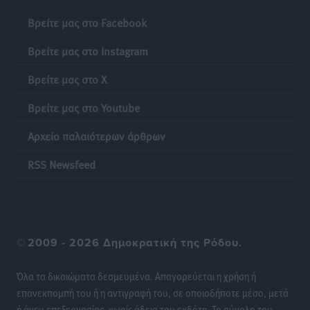
Αθλητικά
•
πριν 19 ώρες
Βρείτε μας στο Facebook
Βρείτε μας στο Instagram
Άρης Αρχαγγέλου: Στο πλευρό του άτυχου Ιάκωβου
Θωμά
Βρείτε μας στο X
Αθλητικά
•
πριν 19 ώρες
Βρείτε μας στο Youtube
Φοίβος: Η μεγάλη επιστροφή του Μπρένο Σαλβατιέρα
Αρχείο παλαιότερων άρθρων
Αθλητικά
•
πριν 19 ώρες
RSS Newsfeed
Κλεάνθης: Έτοιμες οι κάρτες διαρκείας της νέας
σεζόν
Αθλητικά
•
πριν 19 ώρες
©
2009 - 2026 Δημοκρατική της Ρόδου.
Ατρόμητος Διμυλιάς: Ο Μαργαρίτης και μία
αδιαπραγμάτευτη φιλοσοφία
Όλα τα δικαιώματα δεσμευμένα. Απαγορεύεται η χρήση ή
Αθλητικά
•
πριν 19 ώρες
επανεκπομπή του ή η αντιγραφή του, σε οποιοδήποτε μέσο, μετά
ή άνευ επεξεργασίας, χωρίς άδεια του εκδότη. Το σύνολο του