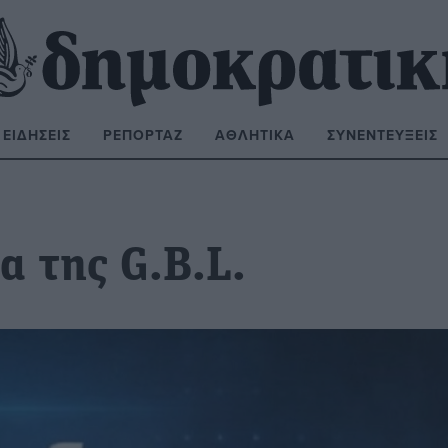
ΕΙΔΉΣΕΙΣ
ΡΕΠΟΡΤΆΖ
ΑΘΛΗΤΙΚΆ
ΣΥΝΕΝΤΕΎΞΕΙΣ
ΝΑΖΉΤΗΣΗ:
α της G.B.L.