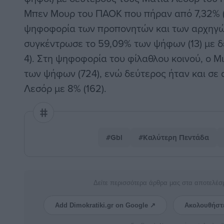
Μπεν Μουρ του ΠΑΟΚ που πήραν από 7,32% (3
ψηφοφορία των προπονητών και των αρχηγ
συγκέντρωσε το 59,09% των ψήφων (13) με δε
4). Στη ψηφοφορία του φίλαθλου κοινού, ο Μ
των ψήφων (724), ενώ δεύτερος ήταν και σε 
Λεσόρ με 8% (162).
#Gbl
#Καλύτερη Πεντάδα
Δείτε περισσότερα άρθρα μας στα αποτελέσ
Add Dimokratiki.gr on Google ↗
Ακολουθήστ