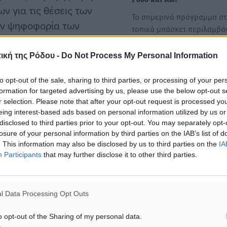
Ρόδο και Κω!
 για τις θέσεις των
Το σημερινό πρόγραμμα σ
την ψηφοφορία των
τοπικό μπάσκετ περιλαμβά
αι τρίτος στην
πέντε παιχνίδια, εκ των ο
) μαζί με τον Φρανκ
ική της Ρόδου -
Do Not Process My Personal Information
to opt-out of the sale, sharing to third parties, or processing of your per
formation for targeted advertising by us, please use the below opt-out s
ύς παίκτες του
r selection. Please note that after your opt-out request is processed y
eing interest-based ads based on personal information utilized by us or
iximan GBL και πρώτευσε
disclosed to third parties prior to your opt-out. You may separately opt-
δα. Στην ψηφοφορία του
losure of your personal information by third parties on the IAB’s list of
. This information may also be disclosed by us to third parties on the
IA
 προτιμήσεων (554), ενώ
Participants
that may further disclose it to other third parties.
υθρόλευκους» Τόμας
l Data Processing Opt Outs
ωσε το 41,46% (17 ψήφοι)
o opt-out of the Sharing of my personal data.
ΑΕΚ.