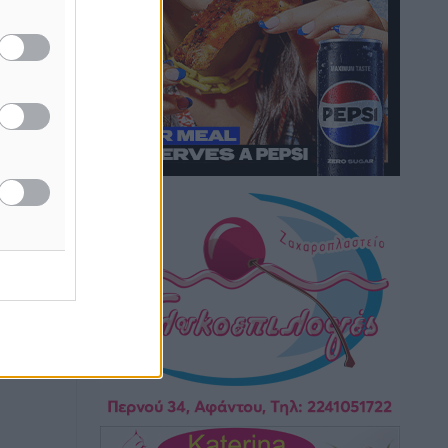
καιρικά φαινόμενα δεν υπάρχουν
περιθώρια εφησυχασμού
Ειδήσεις
•
πριν 2 ώρες
Στον Άγιο Νικόλαο Χάλκης ανοίγει
ξανά το ανανεωμένο εκκλησιαστικό
μουσείο από τη Λέσχη Lions Χάλκης
Τοπικές Ειδήσεις
•
πριν 2 ώρες
Ρόδος: «Βουλιάζει» από τουρίστες –
Πάνω από 1 εκατ. επιβάτες και 55
κρουαζιερόπλοια
Τοπικές Ειδήσεις
•
πριν 2 ώρες
Γ’ Εθνική Κατηγορία: Οι ημερομηνίες
των αγωνιστικών της κανονικής
περιόδου
Αθλητικά
•
πριν 7 ώρες