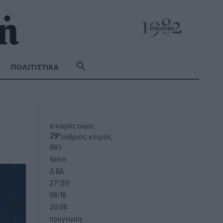
ΠΟΛΙΤΙΣΤΙΚΆ
o καιρός τώρα:
αίθριος καιρός
29
°
86
%
6
km/h
Δ-ΒΔ
27
29
°/
°
06:18
20:06
πρόγνωση: