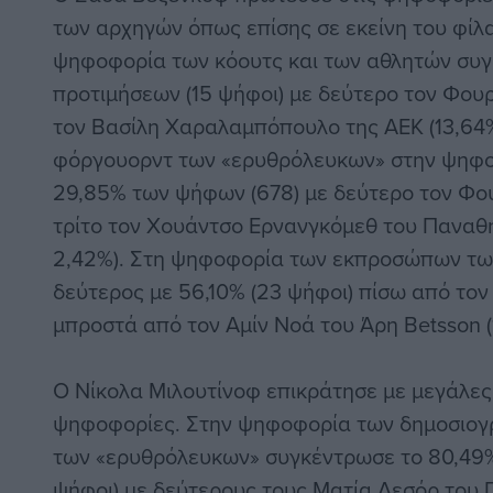
των αρχηγών όπως επίσης σε εκείνη του φίλα
ψηφοφορία των κόουτς και των αθλητών συγ
προτιμήσεων (15 ψήφοι) με δεύτερο τον Φουρνι
τον Βασίλη Χαραλαμπόπουλο της ΑΕΚ (13,64%
φόργουορντ των «ερυθρόλευκων» στην ψηφοφ
29,85% των ψήφων (678) με δεύτερο τον Φου
τρίτο τον Χουάντσο Ερνανγκόμεθ του Παναθ
2,42%). Στη ψηφοφορία των εκπροσώπων τω
δεύτερος με 56,10% (23 ψήφοι) πίσω από τον 
μπροστά από τον Αμίν Νοά του Άρη Betsson (1
Ο Νίκολα Μιλουτίνοφ επικράτησε με μεγάλες 
ψηφοφορίες. Στην ψηφοφορία των δημοσιογ
των «ερυθρόλευκων» συγκέντρωσε το 80,49%
ψήφοι) με δεύτερους τους Ματία Λεσόρ του