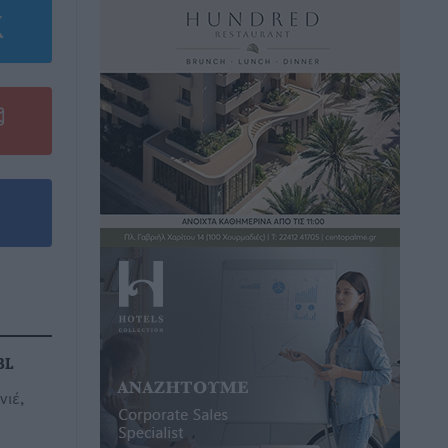
BL
νιέ,