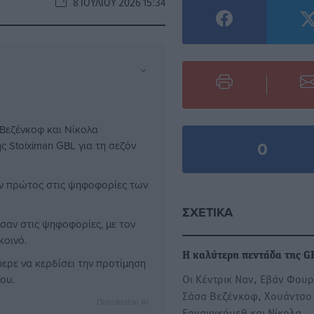
8 ΙΟΥΛΊΟΥ 2026 15:34
⌄
 Βεζένκοφ και Νίκολα
0
 Stoiximan GBL για τη σεζόν
αν πρώτος στις ψηφοφορίες των
ΣΧΕΤΙΚΆ
σαν στις ψηφοφορίες, με τον
κοινό.
Η καλύτερη πεντάδα της G
φερε να κερδίσει την προτίμηση
Οι Κέντρικ Ναν, Εβάν Φουρ
ου.
Σάσα Βεζένκοφ, Χουάντσο
Dimokratiki AI
Ερνανγκόμεθ και Νίκολα