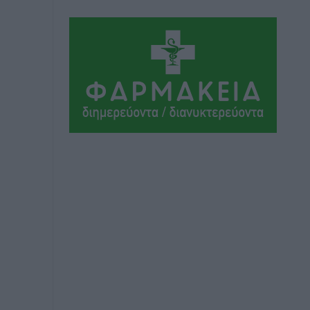
Τα Γλυπτά του Παρθενώνα ως
προσωπικό δώρο στον Τραμπ
Δημο-Κρίσεις
•
πριν 8 ώρες
Το στενό της Κρεμαστής μπήκε στη
λίστα των 7 θαυμάτων της αναμονής
Δημο-Κρίσεις
•
πριν 8 ώρες
ΣΕΤΕ: Σημαντική θεσμική εξέλιξη η
ΚΥΑ για το ΕΧΠ για τον τουρισμό
Ειδήσεις
•
πριν 8 ώρες
Γ. Χατζημάρκος: “Δύο μεγάλες
δεσμεύσεις Γεωργιάδη” – Κίνητρα για
τους γιατρούς των νησιών και
συνεργασία Ρόδου με το Αττικόν για το
Ακτινοθεραπευτικό
Τοπικές Ειδήσεις
•
πριν 8 ώρες