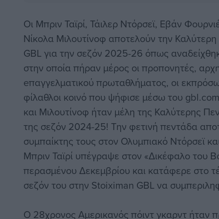
Οι Μπριν Ταϊρί, Τάιλερ Ντόρσεϊ, Εβάν Φουρνι
Νίκολα Μιλουτίνοφ αποτελούν την Καλύτερη
GBL για την σεζόν 2025-26 όπως αναδείχθη
στην οποία πήραν μέρος οι προπονητές, αρχ
eπαγγελματικού πρωταθλήματος, οι εκπρόσω
φίλαθλοι κοινό που ψήφισε μέσω του gbl.com
και Μιλουτίνοφ ήταν μέλη της Καλύτερης Πε
της σεζόν 2024-25! Την φετινή πεντάδα αποτ
συμπαίκτης τους στον Ολυμπιακό Ντόρσεϊ και
Μπριν Ταϊρί υπέγραψε στον «Δικέφαλο του Βο
περασμένου Δεκεμβρίου και κατάφερε στο τέ
σεζόν του στην Stoiximan GBL να συμπεριληφ
O 28χρονος Αμερικανός πόιντ γκαρντ ήταν 