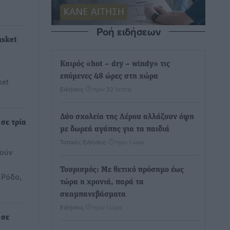
Ροή ειδήσεων
asket
Καιρός «hot – dry – windy» τις
επόμενες 48 ώρες στη χώρα
ket
Ειδήσεις
•
πριν 32 λεπτά
Δύο σχολεία της Λέρου αλλάζουν όψη
σε τρία
με δωρεά αγάπης για τα παιδιά
Τοπικές Ειδήσεις
•
πριν 1 ώρα
θούν
Τουρισμός: Με θετικό πρόσημο έως
 Ρόδο,
τώρα η χρονιά, παρά τα
σκαμπανεβάσματα
Ειδήσεις
•
πριν 1 ώρα
 σε