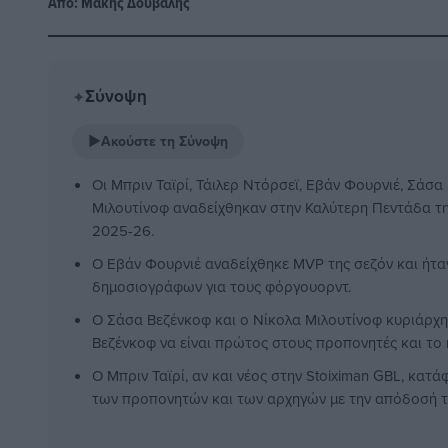
Από:
Μάκης Δούβαλης
Σύνοψη
✦
▶
Ακούστε τη Σύνοψη
Οι Μπριν Ταϊρί, Τάιλερ Ντόρσεϊ, Εβάν Φουρνιέ, Σάσα
Μιλουτίνοφ αναδείχθηκαν στην Καλύτερη Πεντάδα της
2025-26.
Ο Εβάν Φουρνιέ αναδείχθηκε MVP της σεζόν και ήτ
δημοσιογράφων για τους φόργουορντ.
Ο Σάσα Βεζένκοφ και ο Νίκολα Μιλουτίνοφ κυριάρχη
Βεζένκοφ να είναι πρώτος στους προπονητές και το 
Ο Μπριν Ταϊρί, αν και νέος στην Stoiximan GBL, κατά
των προπονητών και των αρχηγών με την απόδοσή τ