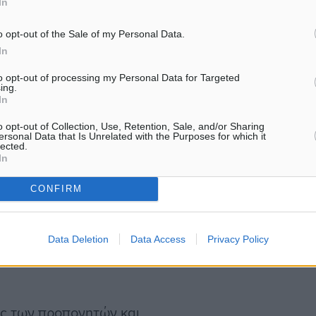
In
ηγών ο Ντόρσεϊ ήταν
o opt-out of the Sale of my Personal Data.
In
λεϊ (31,81%) και Αλβάρο
με 22,72% (5 ψήφοι).
to opt-out of processing my Personal Data for Targeted
ing.
In
of the Season και ήταν
o opt-out of Collection, Use, Retention, Sale, and/or Sharing
ersonal Data that Is Unrelated with the Purposes for which it
εντάδας. Ο Φουρνιέ
lected.
In
ων για τους φόργουορντ
ψηφοφορία του φίλαθλου
CONFIRM
 Σάσα Βεζένκοφ (29,85%)
ών και των αρχηγών των
Data Deletion
Data Access
Privacy Policy
παίκτη του στον Ολυμπιακό
ς των προπονητών και