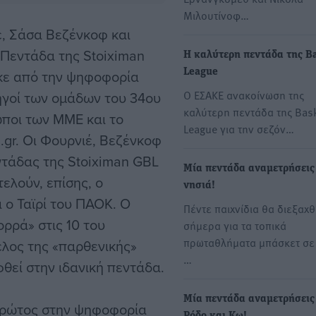
Μιλουτίνοφ…
έ, Σάσα Βεζένκοφ και
 Πεντάδα της Stoiximan
H καλύτερη πεντάδα της B
κε από την ψηφοφορία
League
Ο ΕΣΑΚΕ ανακοίνωση της
ηγοί των ομάδων του 34ου
καλύτερη πεντάδα της Bas
ποι των ΜΜΕ και το
League για την σεζόν…
.gr. Οι Φουρνιέ, Βεζένκοφ
ντάδας της Stoiximan GBL
Μία πεντάδα αναμετρήσεις 
ελούν, επίσης, ο
νησιά!
 ο Ταϊρί του ΠΑΟΚ. Ο
Πέντε παιχνίδια θα διεξαχ
ρρά» στις 10 του
σήμερα για τα τοπικά
πρωταθλήματα μπάσκετ σε
λος της «παρθενικής»
…
θεί στην ιδανική πεντάδα.
Μία πεντάδα αναμετρήσεις
πρώτος στην ψηφοφορία