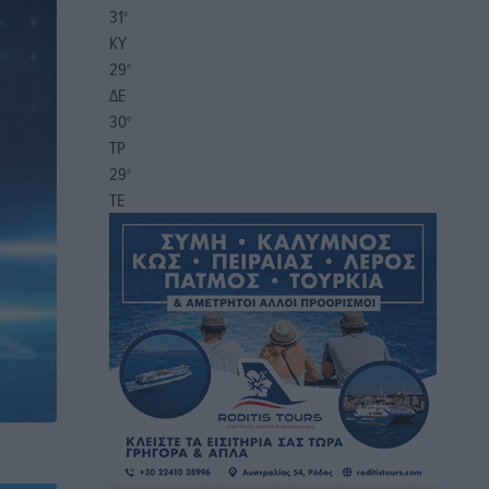
31
°
ΚΥ
29
°
ΔΕ
30
°
ΤΡ
29
°
ΤΕ