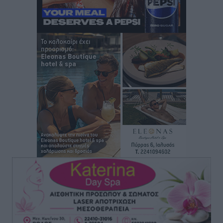
Πάνθηρες: Ξεκίνησαν αισιόδοξοι για την παρθενική
“πτήση” τους
Αθλητικά
•
πριν 13 ώρες
Άρης Αρχαγγέλου: Στο πλευρό του άτυχου Ιάκωβου
Θωμά
Αθλητικά
•
πριν 13 ώρες
Φοίβος: Η μεγάλη επιστροφή του Μπρένο Σαλβατιέρα
Αθλητικά
•
πριν 13 ώρες
Κλεάνθης: Έτοιμες οι κάρτες διαρκείας της νέας
σεζόν
Αθλητικά
•
πριν 13 ώρες
Ατρόμητος Διμυλιάς: Ο Μαργαρίτης και μία
αδιαπραγμάτευτη φιλοσοφία