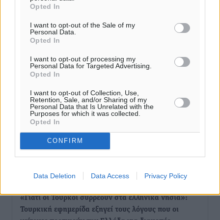
Opted In
Τριήμερο εξόδου: Πάνω από 129.000 επιβάτες
αναχωρούν από Πειραιά, Ραφήνα και Λαύριο
I want to opt-out of the Sale of my
Ειδήσεις
•
πριν 11 ώρες
Personal Data.
Opted In
Τι αλλάζει το χωροταξικό στις τουριστικές επενδύσεις
I want to opt-out of processing my
Personal Data for Targeted Advertising.
Τοπικές Ειδήσεις
•
πριν 11 ώρες
Opted In
I want to opt-out of Collection, Use,
ΥΠΑΑΤ: 12,5 εκατ. ευρώ στις 13 Περιφέρειες για μέτρα
Retention, Sale, and/or Sharing of my
Personal Data that Is Unrelated with the
βιοασφάλειας
Purposes for which it was collected.
Τοπικές Ειδήσεις
•
πριν 12 ώρες
Opted In
CONFIRM
Ποιοι φοιτητές μπορούν να λάβουν ενίσχυση για
στέγη έως 2.500 ευρώ
Ειδήσεις
•
πριν 12 ώρες
Data Deletion
Data Access
Privacy Policy
«Γιατί οι Τούρκοι συρρέουν στα ελληνικά νησιά»:
Τουρκική εφημερίδα εξηγεί τους λόγους που οι