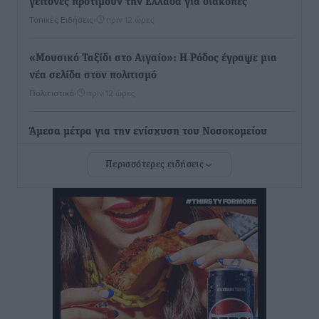
γείτονες προτιμούν την Ελλάδα για διακοπές
Τοπικές Ειδήσεις
•
πριν 12 ώρες
«Μουσικό Ταξίδι στο Αιγαίο»: Η Ρόδος έγραψε μια
νέα σελίδα στον πολιτισμό
Πολιτιστικά
•
πριν 12 ώρες
Άμεσα μέτρα για την ενίσχυση του Νοσοκομείου
Ρόδου και αντιμετώπιση των ελλείψεων προσωπικού
Περισσότερες ειδήσεις
ανακοίνωσε ο Άδωνις Γεωργιάδης
Τοπικές Ειδήσεις
•
πριν 13 ώρες
Iατρικός Σύλλογος Ροδου προς Α. Γεωργιάδη:
Στρατηγικές Προτάσεις για την Ενίσχυση της
Δημόσιας Υγείας στη Νησιωτική Ελλάδα και στα
Νοσοκομεία της Γ΄ Ζώνης
Τοπικές Ειδήσεις
•
πριν 13 ώρες