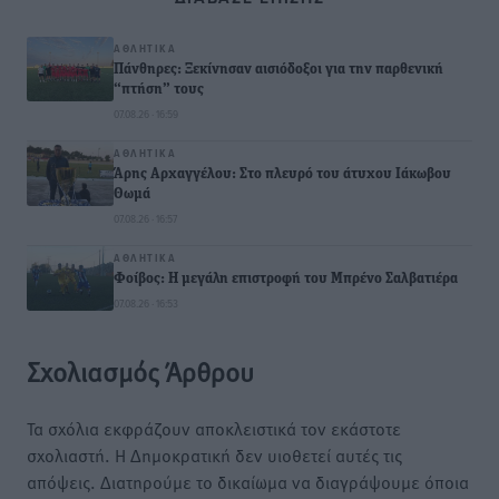
ΑΘΛΗΤΙΚΆ
Πάνθηρες: Ξεκίνησαν αισιόδοξοι για την παρθενική
“πτήση” τους
07.08.26 · 16:59
ΑΘΛΗΤΙΚΆ
Άρης Αρχαγγέλου: Στο πλευρό του άτυχου Ιάκωβου
Θωμά
07.08.26 · 16:57
ΑΘΛΗΤΙΚΆ
Φοίβος: Η μεγάλη επιστροφή του Μπρένο Σαλβατιέρα
07.08.26 · 16:53
Σχολιασμός Άρθρου
Τα σχόλια εκφράζουν αποκλειστικά τον εκάστοτε
σχολιαστή. Η Δημοκρατική δεν υιοθετεί αυτές τις
απόψεις. Διατηρούμε το δικαίωμα να διαγράψουμε όποια