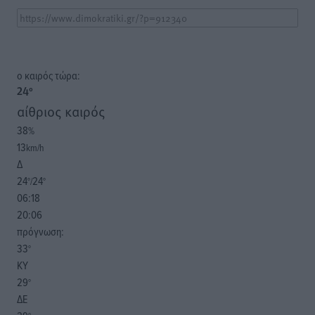
o καιρός τώρα:
24
°
αίθριος καιρός
38
%
13
km/h
Δ
24
24
°/
°
06:18
20:06
πρόγνωση:
33
°
ΚΥ
29
°
ΔΕ