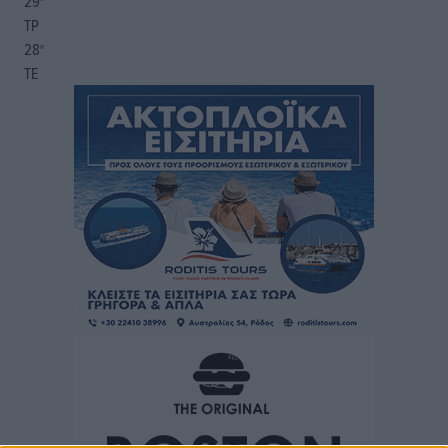
29
°
ΤΡ
28
°
ΤΕ