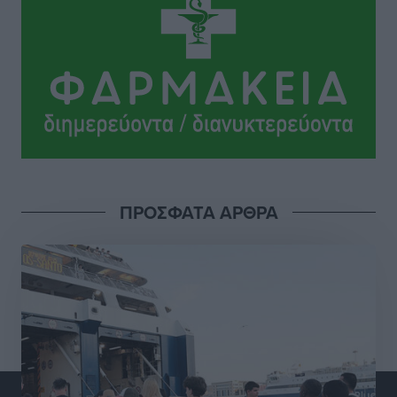
Πολιτιστικά
•
πριν 17 ώρες
Σι Τζέι Χάρις: «Να πανηγυρίσουμε πολλές νίκες μαζί»
Αθλητικά
•
πριν 17 ώρες
Ροδήλιος: Ο απολογισμός από το Πανελλήνιο
Πρωτάθλημα Πίστας
Αθλητικά
•
πριν 17 ώρες
ΠΡΟΣΦΑΤΑ ΑΡΘΡΑ
Διαγόρας: Μετεγγραφικό ντεμαράζ
Αθλητικά
•
πριν 17 ώρες
Γ.Σ. Διαγόρας: Εντατική προετοιμασία και επιστροφή
Ρίζου στις Ακαδημίες
Αθλητικά
•
πριν 17 ώρες
Εθνική Ανδρών: Ραντεβού στο Telekom Center Athens