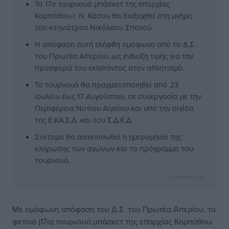
Το 17ο τουρνουά μπάσκετ της επαρχίας
Καρπάθου-Ι. Ν. Κάσου θα διεξαχθεί στη μνήμη
του κτηνιάτρου Νικόλαου Σπανού.
Η απόφαση αυτή ελήφθη ομόφωνα από το Δ.Σ.
του Πρωτέα Απερίου, ως ένδειξη τιμής για την
προσφορά του εκλιπόντος στον αθλητισμό.
Το τουρνουά θα πραγματοποιηθεί από 23
Ιουλίου έως 17 Αυγούστου, σε συνεργασία με την
Περιφέρεια Νοτίου Αιγαίου και υπό την αιγίδα
της Ε.ΚΑ.Σ.Δ. και του Σ.Δ.Κ.Δ.
Σύντομα θα ανακοινωθεί η ημερομηνία της
κλήρωσης των αγώνων και το πρόγραμμα του
τουρνουά.
Dimokratiki AI
Με ομόφωνη απόφαση του Δ.Σ. του Πρωτέα Απερίου, το
φετινό (17ο) τουρνουά μπάσκετ της επαρχίας Καρπάθου-