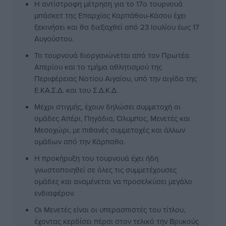
Η αντίστροφη μέτρηση για το 17ο τουρνουά
μπάσκετ της Επαρχίας Καρπάθου-Κάσου έχει
ξεκινήσει και θα διεξαχθεί από 23 Ιουλίου έως 17
Αυγούστου.
Το τουρνουά διοργανώνεται από τον Πρωτέα
Απερίου και το τμήμα αθλητισμού της
Περιφέρειας Νοτίου Αιγαίου, υπό την αιγίδα της
Ε.ΚΑ.Σ.Δ. και του Σ.Δ.Κ.Δ.
Μέχρι στιγμής, έχουν δηλώσει συμμετοχή οι
ομάδες Απέρι, Πηγάδια, Όλυμπος, Μενετές και
Μεσοχώρι, με πιθανές συμμετοχές και άλλων
ομάδων από την Κάρπαθο.
Η προκήρυξη του τουρνουά έχει ήδη
γνωστοποιηθεί σε όλες τις συμμετέχουσες
ομάδες και αναμένεται να προσελκύσει μεγάλο
ενδιαφέρον.
Οι Μενετές είναι οι υπερασπιστές του τίτλου,
έχοντας κερδίσει πέρσι στον τελικό την Βρυκούς