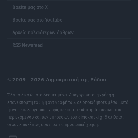
Γονικές παροχές: Οι παγίδες στις μεταφορές
Βρείτε μας στο X
χρημάτων που μπορεί να κοστίσουν σε φόρο
Ειδήσεις
•
πριν 17 ώρες
Βρείτε μας στο Youtube
Αρχείο παλαιότερων άρθρων
Η επόμενη παγκόσμια δύναμη στα υδροπλάνα μπορεί
να είναι η Ελλάδα
RSS Newsfeed
Ειδήσεις
•
πριν 17 ώρες
Στη Σύμη η Φαίη Σκορδά επισκέφθηκε την Ιερά Μονή
του Πανορμίτη
©
2009 - 2026 Δημοκρατική της Ρόδου.
Τοπικές Ειδήσεις
•
πριν 18 ώρες
Όλα τα δικαιώματα δεσμευμένα. Απαγορεύεται η χρήση ή
Σερβία: Ανακάμπτουν οι τουριστικές ροές προς την
επανεκπομπή του ή η αντιγραφή του, σε οποιοδήποτε μέσο, μετά
Ελλάδα
ή άνευ επεξεργασίας, χωρίς άδεια του εκδότη. Το σύνολο του
Ειδήσεις
•
πριν 18 ώρες
περιεχομένου και των υπηρεσιών του dimokratiki.gr διατίθεται
στους επισκέπτες αυστηρά για προσωπική χρήση.
Διακοπές στην Κάρπαθο για τον Γιώργο Γεραπετρίτη
Τοπικές Ειδήσεις
•
πριν 18 ώρες