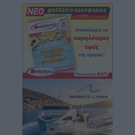
Τοπικές Ειδήσεις
•
πριν 9 ώρες
Iατρικός Σύλλογος Ροδου προς Α. Γεωργιάδη:
Στρατηγικές Προτάσεις για την Ενίσχυση της
Δημόσιας Υγείας στη Νησιωτική Ελλάδα και στα
Νοσοκομεία της Γ΄ Ζώνης
Τοπικές Ειδήσεις
•
πριν 10 ώρες
Πάνθηρες: Ξεκίνησαν αισιόδοξοι για την παρθενική
“πτήση” τους
Αθλητικά
•
πριν 10 ώρες
Άρης Αρχαγγέλου: Στο πλευρό του άτυχου Ιάκωβου
Θωμά
Αθλητικά
•
πριν 10 ώρες
Φοίβος: Η μεγάλη επιστροφή του Μπρένο Σαλβατιέρα
Αθλητικά
•
πριν 10 ώρες