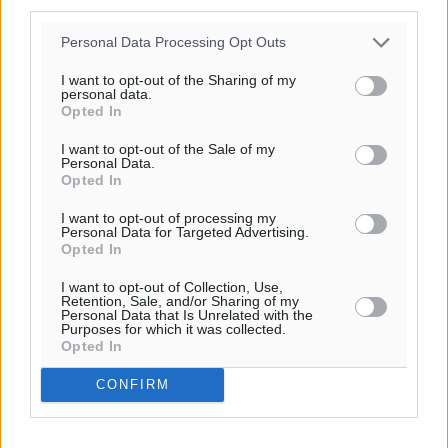
third parties.
Personal Data Processing Opt Outs
I want to opt-out of the Sharing of my
personal data.
Opted In
Ροή ειδήσεων
I want to opt-out of the Sale of my
Personal Data.
Opted In
Τριήμερο εξόδου: Πάνω από 129.000 επιβάτες
I want to opt-out of processing my
Personal Data for Targeted Advertising.
αναχωρούν από Πειραιά, Ραφήνα και Λαύριο
Opted In
Ειδήσεις
•
πριν 8 ώρες
I want to opt-out of Collection, Use,
Retention, Sale, and/or Sharing of my
Τι αλλάζει το χωροταξικό στις τουριστικές επενδύσεις
Personal Data that Is Unrelated with the
Purposes for which it was collected.
Τοπικές Ειδήσεις
•
πριν 8 ώρες
Opted In
CONFIRM
ΥΠΑΑΤ: 12,5 εκατ. ευρώ στις 13 Περιφέρειες για μέτρα
βιοασφάλειας
Τοπικές Ειδήσεις
•
πριν 8 ώρες