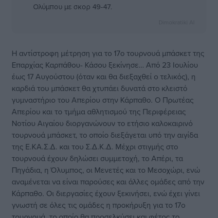
Ολύμπου με σκορ 49-47.
Dimokratiki AI
Η αντίστροφη μέτρηση για το 17ο τουρνουά μπάσκετ της
Επαρχίας Καρπάθου- Κάσου ξεκίνησε… Από 23 Ιουλίου
έως 17 Αυγούστου (όταν και θα διεξαχθεί ο τελικός), η
καρδιά του μπάσκετ θα χτυπάει δυνατά στο κλειστό
γυμναστήριο του Απερίου στην Κάρπαθο. Ο Πρωτέας
Απερίου και το τμήμα αθλητισμού της Περιφέρειας
Νοτίου Αιγαίου διοργανώνουν το ετήσιο καλοκαιρινό
τουρνουά μπάσκετ, το οποίο διεξάγεται υπό την αιγίδα
της Ε.ΚΑ.Σ.Δ. και του Σ.Δ.Κ.Δ. Μέχρι στιγμής στο
τουρνουά έχουν δηλώσει συμμετοχή, το Απέρι, τα
Πηγάδια, η Όλυμπος, οι Μενετές και το Μεσοχώρι, ενώ
αναμένεται να είναι παρούσες και άλλες ομάδες από την
Κάρπαθο. Οι διεργασίες έχουν ξεκινήσει, ενώ έχει γίνει
γνωστή σε όλες τις ομάδες η προκήρυξη για το 17ο
τουρνουά, το οποίο θα προσελκύσει και φέτος το