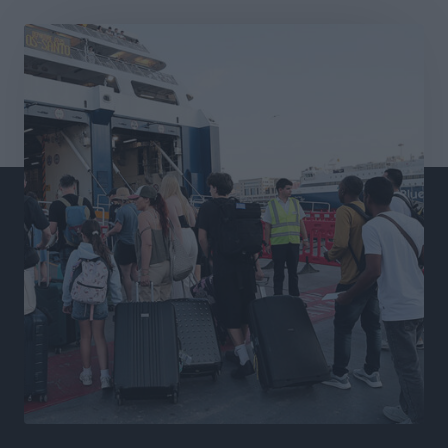
Διαγόρας: Μετεγγραφικό ντεμαράζ
Αθλητικά
•
πριν 13 ώρες
Γ.Σ. Διαγόρας: Εντατική προετοιμασία και επιστροφή
Ρίζου στις Ακαδημίες
Αθλητικά
•
πριν 13 ώρες
Εθνική Ανδρών: Ραντεβού στο Telekom Center Athens
Αθλητικά
•
πριν 13 ώρες
ΕΠΟ: Απέσυρε τη στήριξή της στην υποψηφιότητα
του Ινφαντίνο
Αθλητικά
•
πριν 14 ώρες
Φοίβος Κω: Το «ευχαριστώ» για το 9ο Kos 3X3
Basketball Festival
Αθλητικά
•
πριν 14 ώρες