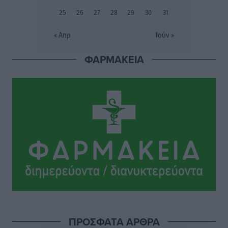
τρία ανήλικα παιδιά της χωρίς επιτήρηση
25
26
27
28
29
30
31
Τοπικές Ειδήσεις
•
πριν 12 ώρες
« Απρ
Ιούν »
Σταυρός Καλυθιών: Απέκτησε την Φωτεινή Πιζάνια
ΦΑΡΜΑΚΕΙΑ
Αθλητικά
•
πριν 13 ώρες
Το Yucatan Show έρχεται στη Ρόδο με τον Frankie
Lluc
Πολιτιστικά
•
πριν 13 ώρες
Σι Τζέι Χάρις: «Να πανηγυρίσουμε πολλές νίκες μαζί»
Αθλητικά
•
πριν 13 ώρες
Ροδήλιος: Ο απολογισμός από το Πανελλήνιο
Πρωτάθλημα Πίστας
Αθλητικά
•
πριν 13 ώρες
ΠΡΟΣΦΑΤΑ ΑΡΘΡΑ