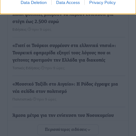
Data Deletion
Data Access
Privacy Policy
Ποιοι φοιτητές μπορούν να λάβουν ενίσχυση για
στέγη έως 2.500 ευρώ
Ειδήσεις
•
πριν 9 ώρες
«Γιατί οι Τούρκοι συρρέουν στα ελληνικά νησιά»:
Τουρκική εφημερίδα εξηγεί τους λόγους που οι
γείτονες προτιμούν την Ελλάδα για διακοπές
Τοπικές Ειδήσεις
•
πριν 9 ώρες
«Μουσικό Ταξίδι στο Αιγαίο»: Η Ρόδος έγραψε μια
νέα σελίδα στον πολιτισμό
Πολιτιστικά
•
πριν 9 ώρες
Άμεσα μέτρα για την ενίσχυση του Νοσοκομείου
Ρόδου και αντιμετώπιση των ελλείψεων προσωπικού
Περισσότερες ειδήσεις
ανακοίνωσε ο Άδωνις Γεωργιάδης