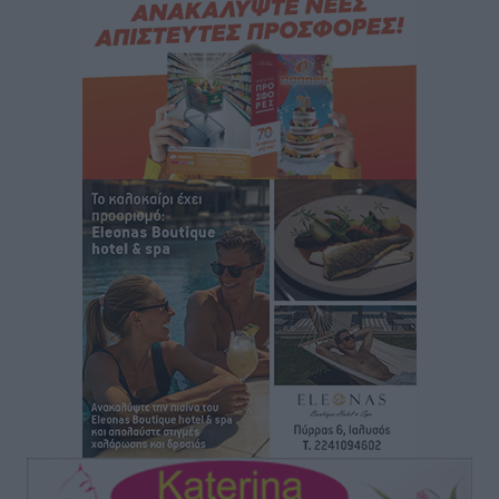
“Η Ευρώπη αντιμετώπιζε το προσφυγικό σαν ταινία
τρόμου” – Η συγκλονιστική μαρτυρία της Χαρούλας
Γιασιράνη στον RV για τα γεγονότα που οδήγησαν στο
Σύμφωνο της Λέρου
Τοπικές Ειδήσεις
•
πριν 3 ώρες
Συναυλία με τον Γιάννη Κότσιρα στις 21 Αυγούστου
Πολιτιστικά
•
πριν 3 ώρες
Έκτακτη συνεδρίαση της Δημοτικής Επιτροπής Ρόδου
αύριο Παρασκευή 7 Αυγούστου
Τοπικές Ειδήσεις
•
πριν 3 ώρες
ΑΕΡΑ: Δεν σταματάει να ενισχύεται, νέο απόκτημα ο
Μητρόπουλος
Αθλητικά
•
πριν 3 ώρες