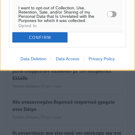
I want to opt-out of Collection, Use,
Retention, Sale, and/or Sharing of my
Ροή ειδήσεων
Personal Data that Is Unrelated with the
Purposes for which it was collected.
Opted In
Παρουσίαση βιβλίου του Α. Χατζημιχαήλ – Τιμητική
CONFIRM
εκδήλωση για τους αυτοδιοικητικούς της Κω
Πολιτιστικά
•
πριν 42 λεπτά
Data Deletion
Data Access
Privacy Policy
Εγκρίθηκε η ηλεκτρική διασύνδεση Ρόδου και Κω
μέσω υποβρύχιων καλωδίων με την ηπειρωτική
Ελλάδα
Τοπικές Ειδήσεις
•
πριν 1 ώρα
Νέο ανακαινισμένο δημοτικό τουριστικό γραφείο
στην Πάτμο
Τοπικές Ειδήσεις
•
πριν 1 ώρα
Οι συναντήσεις που είχε κατά την επίσκεψη του στη