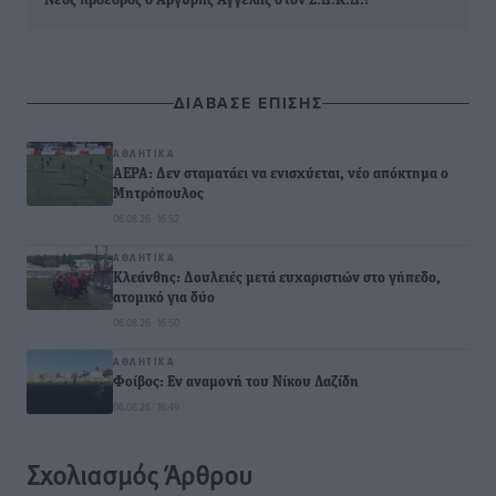
Νέος πρόεδρος ο Αργύρης Αγγελής στον Σ.Δ.Κ.Δ.!
ΔΙΑΒΑΣΕ ΕΠΙΣΗΣ
ΑΘΛΗΤΙΚΆ
ΑΕΡΑ: Δεν σταματάει να ενισχύεται, νέο απόκτημα ο
Μητρόπουλος
06.08.26 · 16:52
ΑΘΛΗΤΙΚΆ
Κλεάνθης: Δουλειές μετά ευχαριστιών στο γήπεδο,
ατομικό για δύο
06.08.26 · 16:50
ΑΘΛΗΤΙΚΆ
Φοίβος: Εν αναμονή του Νίκου Λαζίδη
06.08.26 · 16:49
Σχολιασμός Άρθρου