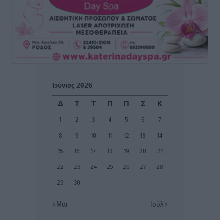
Κλεάνθης: Δουλειές μετά ευχαριστιών στο γήπεδο,
ατομικό για δύο
Αθλητικά
•
πριν 3 ώρες
Φοίβος: Εν αναμονή του Νίκου Λαζίδη
Αθλητικά
•
πριν 3 ώρες
Ιούνιος 2026
Ιάλυσος Β’: Νωρίς νωρίς μπήκαν στα βάσανα της
Δ
Τ
Τ
Π
Π
Σ
Κ
προετοιμασίας
1
2
3
4
5
6
7
Αθλητικά
•
πριν 3 ώρες
8
9
10
11
12
13
14
Εθνικός Αρχίπολης: Μεγάλο βήμα προόδου η ίδρυση
15
16
17
18
19
20
21
Ακαδημίας
22
23
24
25
26
27
28
Αθλητικά
•
πριν 3 ώρες
29
30
Ιππότες: Με το βλέμμα στραμμένο στο μέλλον
« Μάι
Ιούλ »
Αθλητικά
•
πριν 3 ώρες