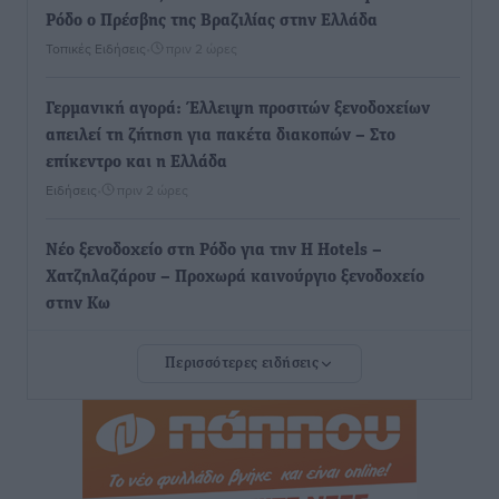
Ρόδο ο Πρέσβης της Βραζιλίας στην Ελλάδα
Τοπικές Ειδήσεις
•
πριν 2 ώρες
Γερμανική αγορά: Έλλειψη προσιτών ξενοδοχείων
απειλεί τη ζήτηση για πακέτα διακοπών – Στο
επίκεντρο και η Ελλάδα
Ειδήσεις
•
πριν 2 ώρες
Νέο ξενοδοχείο στη Ρόδο για την H Hotels –
Χατζηλαζάρου – Προχωρά καινούργιο ξενοδοχείο
στην Κω
Τοπικές Ειδήσεις
•
πριν 3 ώρες
Περισσότερες ειδήσεις
Αυτοκίνητο μπήκε παράνομα σε μονόδρομο στο
Μαστιχάρι – Αναποδογύρισε όχημα με μητέρα και
5χρονο παιδί
Τοπικές Ειδήσεις
•
πριν 3 ώρες