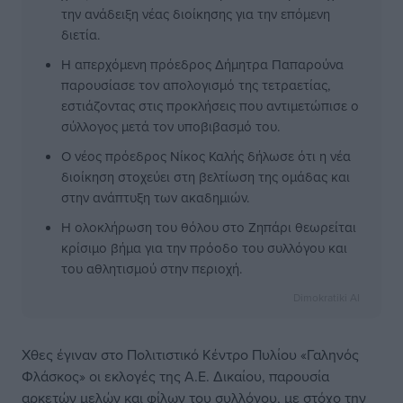
την ανάδειξη νέας διοίκησης για την επόμενη
διετία.
Η απερχόμενη πρόεδρος Δήμητρα Παπαρούνα
παρουσίασε τον απολογισμό της τετραετίας,
εστιάζοντας στις προκλήσεις που αντιμετώπισε ο
σύλλογος μετά τον υποβιβασμό του.
Ο νέος πρόεδρος Νίκος Καλής δήλωσε ότι η νέα
διοίκηση στοχεύει στη βελτίωση της ομάδας και
στην ανάπτυξη των ακαδημιών.
Η ολοκλήρωση του θόλου στο Ζηπάρι θεωρείται
κρίσιμο βήμα για την πρόοδο του συλλόγου και
του αθλητισμού στην περιοχή.
Dimokratiki AI
Χθες έγιναν στο Πολιτιστικό Κέντρο Πυλίου «Γαληνός
Φλάσκος» οι εκλογές της Α.Ε. Δικαίου, παρουσία
αρκετών μελών και φίλων του συλλόγου, με στόχο την