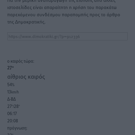
ιστοσελίδες είναι απαραίτητη η χρήση του παρακάτω
παρεχόμενου συνδέσμου παραπομπής προς το άρθρο
της Δημοκρατικής.
o καιρός τώρα:
27
°
αίθριος καιρός
54
%
13
km/h
Δ-ΒΔ
27
28
°/
°
06:17
20:08
πρόγνωση: