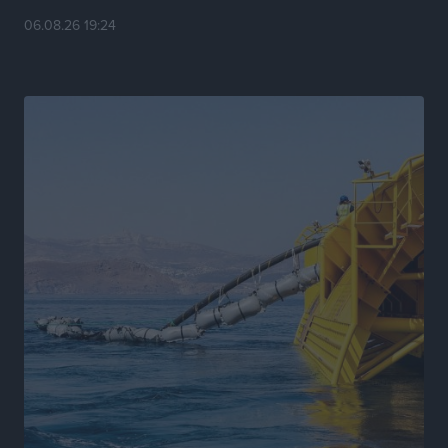
Νέες ταυτότητες: Ποιοι πρέπει να τις αλλάξουν άμεσα
06.08.26 19:24
και ποιοι όχι
Ειδήσεις
•
πριν 7 ώρες
Στον Ιπποκράτη η Μαρία Βλάχου
Αθλητικά
•
πριν 7 ώρες
Οικονομική ενίσχυση για συντήρηση στο κλειστό της
Καρπάθου
Αθλητικά
•
πριν 7 ώρες
Στάθης Αντωνάς: Ένα βήμα πριν από επαγγελματικό
συμβόλαιο πυγμαχίας με MTGP και BXGP για Ευρώπη
και Αυστραλία
Αθλητικά
•
πριν 7 ώρες
ΚΑΕ Κολοσσός: Τα… ευρωπαϊκά εισιτήρια διαρκείας