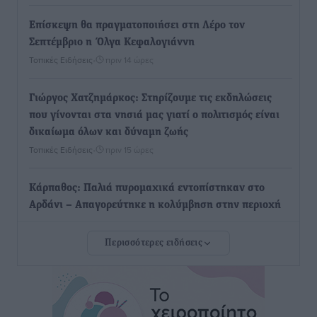
Επίσκεψη θα πραγματοποιήσει στη Λέρο τον
Σεπτέμβριο η Όλγα Κεφαλογιάννη
Τοπικές Ειδήσεις
•
πριν 14 ώρες
Γιώργος Χατζημάρκος: Στηρίζουμε τις εκδηλώσεις
που γίνονται στα νησιά μας γιατί ο πολιτισμός είναι
δικαίωμα όλων και δύναμη ζωής
Τοπικές Ειδήσεις
•
πριν 15 ώρες
Κάρπαθος: Παλιά πυρομαχικά εντοπίστηκαν στο
Αρδάνι – Απαγορεύτηκε η κολύμβηση στην περιοχή
Τοπικές Ειδήσεις
•
πριν 15 ώρες
Περισσότερες ειδήσεις
Τουρνάς για φωτιές: «Κανένα περιθώριο
εφησυχασμού» – Σε πλήρη ετοιμότητα ο μηχανισμός
Ειδήσεις
•
πριν 16 ώρες