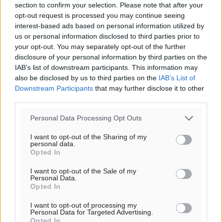
section to confirm your selection. Please note that after your
Για την μερική αναπαραγωγή της είδησης από άλλες
opt-out request is processed you may continue seeing
ιστοσελίδες είναι απαραίτητη η χρήση του παρακάτω
interest-based ads based on personal information utilized by
παρεχόμενου συνδέσμου παραπομπής προς το άρθρο
us or personal information disclosed to third parties prior to
της Δημοκρατικής.
your opt-out. You may separately opt-out of the further
disclosure of your personal information by third parties on the
IAB’s list of downstream participants. This information may
also be disclosed by us to third parties on the
IAB’s List of
Downstream Participants
that may further disclose it to other
third parties.
o καιρός τώρα:
Personal Data Processing Opt Outs
26
°
σποραδικές νεφώσεις
I want to opt-out of the Sharing of my
personal data.
40
%
Opted In
11
km/h
Β-ΒΑ
I want to opt-out of the Sale of my
Personal Data.
26
27
°/
°
Opted In
06:20
I want to opt-out of processing my
20:04
Personal Data for Targeted Advertising.
πρόγνωση:
Opted In