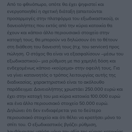
Από το φθινόπωρο, οπότε θα έχει ψηφιστεί και
ενεργοποιηθεί η σχετική διάταξη (απαιτούνται
προσαρμογές στην πλατφόρμα του εξωδικαστικού), οι
δανειολήπτες που εκτός από την κύρια κατοικία θα
έχουν και κάποιο άλλο περιουσιακό στοιχείο στην
κατοχή τους, θα μπορούν να δηλώσουν ότι το θέτουν
στη διάθεση του δανειστή τους (π.χ. του servicer) προς
πώληση. Ο στόχος θα είναι να εξασφαλίσουν –μέσω του
εξωδικαστικού– μια ρύθμιση με πιο χαμηλή δόση και
ενδεχομένως κάποιο «κούρεμα» στην οφειλή τους. Για
να γίνει κατανοητός ο τρόπος λειτουργίας αυτής της
διαδικασίας, χαρακτηριστικό είναι το ακόλουθο
παράδειγμα: Δανειολήπτης χρωστάει 250.000 ευρώ και
έχει στην κατοχή του μια κύρια κατοικία 100.000 ευρώ
και ένα άλλο περιουσιακό στοιχείο 50.000 ευρώ.
Δηλώνει ότι δεν ενδιαφέρεται για το δεύτερο
περιουσιακό στοιχείο και ότι θέλει να κρατήσει μόνο το
σπίτι του. Ο εξωδικαστικός βγάζει ρύθμιση,
λαμβάνοντας υπόψη μόνο την αξία της κύριας κατοικίας