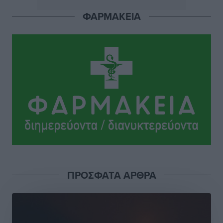
Πού κινούνται οι κρατήσεις last minute σε Ελλάδα
ΦΑΡΜΑΚΕΙΑ
από Γερμανούς
Ειδήσεις
•
πριν 18 ώρες
Οδηγός στη Ρόδο τράκαρε σταθμευμένο αυτοκίνητο,
παρέσυρε 72χρονο και διέφυγε
Τοπικές Ειδήσεις
•
πριν 18 ώρες
Το νέο Ειδικό Χωροταξικό για τον Τουρισμό
ξανασχεδιάζει τον επενδυτικό χάρτη της Ρόδου
Τοπικές Ειδήσεις
•
πριν 19 ώρες
Γιάννης Βασιλάκης: «Η Πρωτοβάθμια Φροντίδα
ΠΡΟΣΦΑΤΑ ΑΡΘΡΑ
Υγείας πρέπει να φτάνει σε κάθε γωνιά – Ενισχύουμε
τις δομές, δεν τις αποδυναμώνουμε»
Συνεντεύξεις
•
πριν 19 ώρες