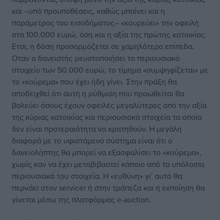
και –υπό προυποθέσεις, καθώς μπαίνει και η
παράμετρος του εισοδήματος– «κουρεύει» την οφειλή
στα 100.000 ευρώ, όση και η αξία της πρώτης κατοικίας.
Ετσι, η δόση προσαρμόζεται σε χαμηλότερα επίπεδα.
Οταν ο δανειστής ρευστοποιήσει το περιουσιακό
στοιχείο των 50.000 ευρώ, το τίμημα «συμψηφίζεται» με
το «κούρεμα» που έχει ήδη γίνει. Στην πράξη θα
αποδειχθεί ότι αυτή η ρύθμιση που προωθείται θα
βολεύει όσους έχουν οφειλές μεγαλύτερες από την αξία
της κύριας κατοικίας και περιουσιακά στοιχεία τα οποία
δεν είναι προτεραιότητα να κρατηθούν. Η μεγάλη
διαφορά με το υφιστάμενο σύστημα είναι ότι ο
δανειολήπτης θα μπορεί να εξασφαλίσει το «κούρεμα»,
χωρίς καν να έχει μεταβιβαστεί κάποιο από τα υπόλοιπα
περιουσιακά του στοιχεία. Η «ευθύνη» γι’ αυτό θα
περνάει στον servicer ή στην τράπεζα και η εκποίηση θα
γίνεται μέσω της πλατφόρμας e-auction.