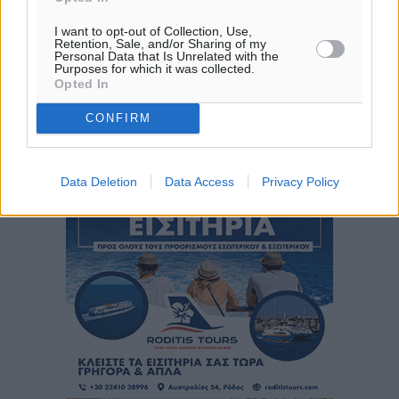
30
°
I want to opt-out of Collection, Use,
ΤΡ
Retention, Sale, and/or Sharing of my
28
Personal Data that Is Unrelated with the
°
Purposes for which it was collected.
ΤΕ
Opted In
29
°
CONFIRM
ΠΕ
30
°
ΠΑ
Data Deletion
Data Access
Privacy Policy