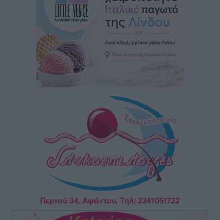
Καιρός: Επιμένουν οι υψηλές θερμοκρασίες – Ισχυρά
μελτέμια έως 9 μποφόρ, σε «Red Code» 6 περιοχές
Τοπικές Ειδήσεις
•
πριν 17 ώρες
Τα φοιτητικά ενοίκια «τινάζουν στον αέρα» τους
οικογενειακούς προϋπολογισμούς
Ειδήσεις
•
πριν 17 ώρες
Δύο νέοι ξενώνες παραδόθηκαν στις Ένοπλες
Δυνάμεις στη νήσο Ρω
Τοπικές Ειδήσεις
•
πριν 17 ώρες
Συνεχίζεται η έξοδος του Αυγούστου – Πάνω από
34.000 αναχωρούν σήμερα μόνο από τον Πειραιά
Ειδήσεις
•
πριν 17 ώρες
Μόνιμες θέσεις στους παιδικούς σταθμούς: Οι