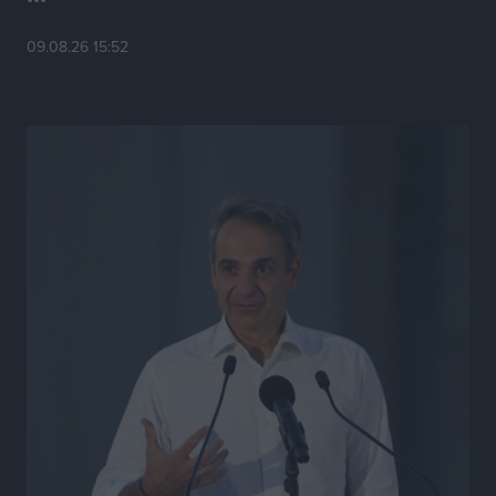
Τσαμπίκα Διαμαντή: Η Ρόδος δεν μπορεί να σχεδιάζει
09.08.26 15:52
το μέλλον της μέσα στην αβεβαιότητα
Συνεντεύξεις
•
πριν 19 ώρες
Η υπογεννητικότητα βάζει λουκέτο σε 11 σχολεία
Πρωτοβάθμιας στα Δωδεκάνησα
Ρεπορτάζ
•
πριν 19 ώρες
Κ. Σπανός: Παρά την αυξημένη τουριστική κίνηση, η
αγορά της Ρόδου κινείται κάτω από τις προσδοκίες
Ρεπορτάζ
•
πριν 19 ώρες
Ο λαγοκέφαλος βρήκε επιτέλους τιμή, μένει να βρεθεί
και σχέδιο
Δημο-Κρίσεις
•
πριν 19 ώρες
Το ΠΑΣΟΚ στα Δωδεκάνησα ψάχνει έξι και του