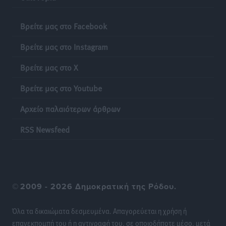
Νέες τουρκικές παραβιάσεις στο Αιγαίο – Μία
εμπλοκή με ελληνικά μαχητικά
Βρείτε μας στο Facebook
Ειδήσεις
•
πριν 17 ώρες
Βρείτε μας στο Instagram
Γονικές παροχές: Οι παγίδες στις μεταφορές
Βρείτε μας στο X
χρημάτων που μπορεί να κοστίσουν σε φόρο
Ειδήσεις
•
πριν 18 ώρες
Βρείτε μας στο Youtube
Αρχείο παλαιότερων άρθρων
Η επόμενη παγκόσμια δύναμη στα υδροπλάνα μπορεί
να είναι η Ελλάδα
RSS Newsfeed
Ειδήσεις
•
πριν 18 ώρες
Στη Σύμη η Φαίη Σκορδά επισκέφθηκε την Ιερά Μονή
του Πανορμίτη
©
2009 - 2026 Δημοκρατική της Ρόδου.
Τοπικές Ειδήσεις
•
πριν 18 ώρες
Όλα τα δικαιώματα δεσμευμένα. Απαγορεύεται η χρήση ή
Σερβία: Ανακάμπτουν οι τουριστικές ροές προς την
επανεκπομπή του ή η αντιγραφή του, σε οποιοδήποτε μέσο, μετά