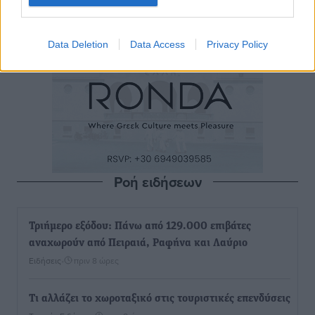
Data Deletion
Data Access
Privacy Policy
Ροή ειδήσεων
Τριήμερο εξόδου: Πάνω από 129.000 επιβάτες
αναχωρούν από Πειραιά, Ραφήνα και Λαύριο
Ειδήσεις
•
πριν 8 ώρες
Τι αλλάζει το χωροταξικό στις τουριστικές επενδύσεις