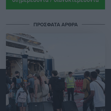
Ροδήλιος: Ο απολογισμός από το Πανελλήνιο
Πρωτάθλημα Πίστας
Αθλητικά
•
πριν 13 ώρες
ΠΡΟΣΦΑΤΑ ΑΡΘΡΑ
Διαγόρας: Μετεγγραφικό ντεμαράζ
Αθλητικά
•
πριν 14 ώρες
Γ.Σ. Διαγόρας: Εντατική προετοιμασία και επιστροφή
Ρίζου στις Ακαδημίες
Αθλητικά
•
πριν 14 ώρες
Εθνική Ανδρών: Ραντεβού στο Telekom Center Athens
Αθλητικά
•
πριν 14 ώρες
ΕΠΟ: Απέσυρε τη στήριξή της στην υποψηφιότητα
του Ινφαντίνο
Αθλητικά
•
πριν 14 ώρες