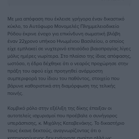
Με μια απόφαση που έκλεισε γρήγορα έναν δικαστικό
κύκλο, το Αυτόφωρο Μονομελές Πλημμελειοδικείο
Ρόδου έκρινε ένοχο για επικίνδυνη σωματική βλάβη
έναν 22χρονο υπήκοο Ηνωμένου Βασιλείου, ο οποίος
είχε εμπλακεί σε νυχτερινό επεισόδιο βιαιοπραγίας λίγες
μόλις ημέρες νωρίτερα. Στο πλαίσιο της ίδιας απόφασης,
ωστόσο, η έδρα δέχθηκε ότι ο νεαρός προχώρησε στην
πράξη του αφού είχε προηγηθεί ανάρμοστη
συμπεριφορά του ίδιου του παθόντος, στοιχείο που
βάρυνε καθοριστικά στη διαμόρφωση της τελικής
ποινής.
Κομβικό ρόλο στην εξέλιξη της δίκης έπαιξαν οι
αυτοτελείς ισχυρισμοί που προέβαλε ο συνήγορος
υπεράσπισης, κ. Μιχάλης Καταβενάκης. Το δικαστήριο
τους έκανε δεκτούς, αναγνωρίζοντας ότι ο
κατηγορούμενος δεν ενήργησε αναίτια αλλά ως