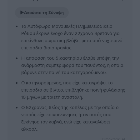
▶
Ακούστε τη Σύνοψη
Το Αυτόφωρο Μονομελές Πλημμελειοδικείο
Ρόδου έκρινε ένοχο έναν 22χρονο Βρετανό για
επικίνδυνη σωματική βλάβη, μετά από νυχτερινό
επεισόδιο βιαιοπραγίας.
Η απόφαση του δικαστηρίου έλαβε υπόψη την
ανάρμοστη συμπεριφορά του παθόντος, η οποία
βάρυνε στην ποινή του κατηγορούμενου.
Ο κατηγορούμενος, που είχε καταγράψει το
επεισόδιο σε βίντεο, επιβλήθηκε ποινή φυλάκισης
10 μηνών με τριετή αναστολή.
Ο 52χρονος, θείος της κοπέλας με την οποία ο
νεαρός είχε επικοινωνήσει, ήταν αυτός που
ξεκίνησε τον καβγά, ενώ είχε καταναλώσει
αλκοόλ.
Dimokratiki AI