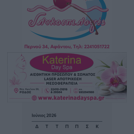
Θωμά
Αθλητικά
•
πριν 10 ώρες
Φοίβος: Η μεγάλη επιστροφή του Μπρένο Σαλβατιέρα
Αθλητικά
•
πριν 10 ώρες
Κλεάνθης: Έτοιμες οι κάρτες διαρκείας της νέας
σεζόν
Αθλητικά
•
πριν 10 ώρες
Ατρόμητος Διμυλιάς: Ο Μαργαρίτης και μία
αδιαπραγμάτευτη φιλοσοφία
Αθλητικά
•
πριν 10 ώρες
Γ.Σ. Διαγόρας: Επέστρεψε στις Ακαδημίες η Ειρήνη
Ιούνιος 2026
Παπαεμμανουήλ
Αθλητικά
•
πριν 11 ώρες
Δ
Τ
Τ
Π
Π
Σ
Κ