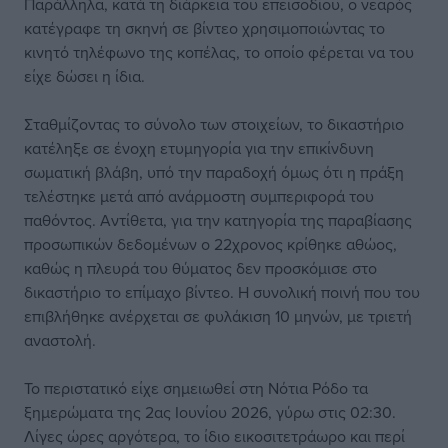
Παράλληλα, κατά τη διάρκεια του επεισοδίου, ο νεαρός
κατέγραφε τη σκηνή σε βίντεο χρησιμοποιώντας το
κινητό τηλέφωνο της κοπέλας, το οποίο φέρεται να του
είχε δώσει η ίδια.
Σταθμίζοντας το σύνολο των στοιχείων, το δικαστήριο
κατέληξε σε ένοχη ετυμηγορία για την επικίνδυνη
σωματική βλάβη, υπό την παραδοχή όμως ότι η πράξη
τελέστηκε μετά από ανάρμοστη συμπεριφορά του
παθόντος. Αντίθετα, για την κατηγορία της παραβίασης
προσωπικών δεδομένων ο 22χρονος κρίθηκε αθώος,
καθώς η πλευρά του θύματος δεν προσκόμισε στο
δικαστήριο το επίμαχο βίντεο. Η συνολική ποινή που του
επιβλήθηκε ανέρχεται σε φυλάκιση 10 μηνών, με τριετή
αναστολή.
Το περιστατικό είχε σημειωθεί στη Νότια Ρόδο τα
ξημερώματα της 2ας Ιουνίου 2026, γύρω στις 02:30.
Λίγες ώρες αργότερα, το ίδιο εικοσιτετράωρο και περί