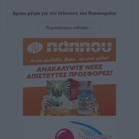
Άμεσα μέτρα για την ενίσχυση του Νοσοκομείου
Ρόδου και αντιμετώπιση των ελλείψεων προσωπικού
Περισσότερες ειδήσεις
ανακοίνωσε ο Άδωνις Γεωργιάδης
Τοπικές Ειδήσεις
•
πριν 10 ώρες
Iατρικός Σύλλογος Ροδου προς Α. Γεωργιάδη:
Στρατηγικές Προτάσεις για την Ενίσχυση της
Δημόσιας Υγείας στη Νησιωτική Ελλάδα και στα
Νοσοκομεία της Γ΄ Ζώνης
Τοπικές Ειδήσεις
•
πριν 10 ώρες
Πάνθηρες: Ξεκίνησαν αισιόδοξοι για την παρθενική
“πτήση” τους
Αθλητικά
•
πριν 10 ώρες
Άρης Αρχαγγέλου: Στο πλευρό του άτυχου Ιάκωβου