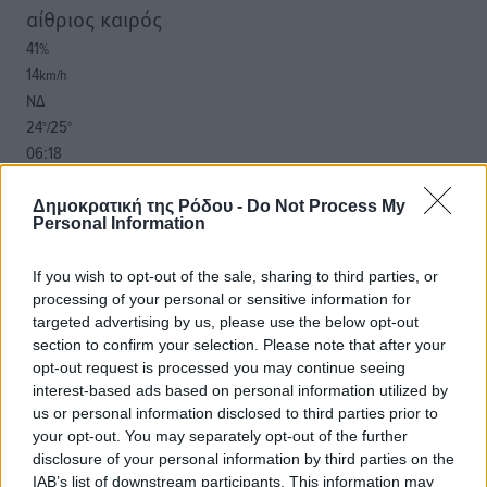
αίθριος καιρός
41
%
14
km/h
ΝΔ
24
25
°/
°
06:18
20:06
πρόγνωση:
Δημοκρατική της Ρόδου -
Do Not Process My
Personal Information
31
°
ΚΥ
If you wish to opt-out of the sale, sharing to third parties, or
29
°
processing of your personal or sensitive information for
ΔΕ
targeted advertising by us, please use the below opt-out
29
°
section to confirm your selection. Please note that after your
ΤΡ
opt-out request is processed you may continue seeing
28
°
interest-based ads based on personal information utilized by
ΤΕ
us or personal information disclosed to third parties prior to
your opt-out. You may separately opt-out of the further
disclosure of your personal information by third parties on the
IAB’s list of downstream participants. This information may