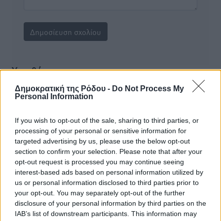
Υπενθύμιση:
Δημοκρατική της Ρόδου -
Do Not Process My
Για την μερική αναπαραγωγή της είδησης από άλλες
Personal Information
ιστοσελίδες είναι απαραίτητη η χρήση του παρακάτω
παρεχόμενου συνδέσμου παραπομπής προς το άρθρο
If you wish to opt-out of the sale, sharing to third parties, or
της Δημοκρατικής.
processing of your personal or sensitive information for
targeted advertising by us, please use the below opt-out
section to confirm your selection. Please note that after your
opt-out request is processed you may continue seeing
interest-based ads based on personal information utilized by
us or personal information disclosed to third parties prior to
o καιρός τώρα:
your opt-out. You may separately opt-out of the further
disclosure of your personal information by third parties on the
24
°
IAB’s list of downstream participants. This information may
αίθριος καιρός