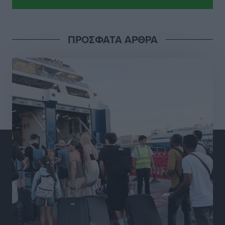
Πρωτάθλημα Πίστας
Αθλητικά
•
πριν 16 ώρες
ΠΡΟΣΦΑΤΑ ΑΡΘΡΑ
Διαγόρας: Μετεγγραφικό ντεμαράζ
Αθλητικά
•
πριν 16 ώρες
Γ.Σ. Διαγόρας: Εντατική προετοιμασία και επιστροφή
Ρίζου στις Ακαδημίες
Αθλητικά
•
πριν 16 ώρες
Εθνική Ανδρών: Ραντεβού στο Telekom Center Athens
Αθλητικά
•
πριν 16 ώρες
ΕΠΟ: Απέσυρε τη στήριξή της στην υποψηφιότητα
του Ινφαντίνο
Αθλητικά
•
πριν 16 ώρες