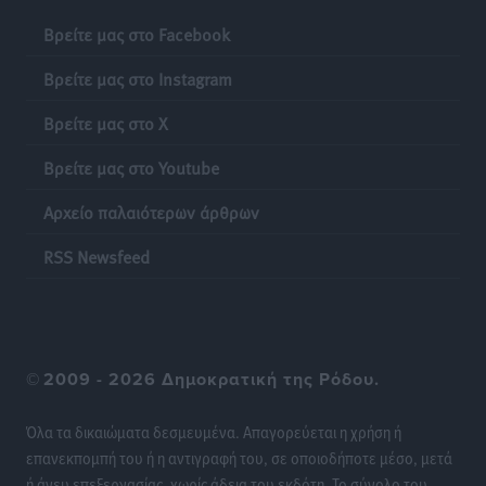
εμπλοκή με ελληνικά μαχητικά
Βρείτε μας στο Facebook
Ειδήσεις
•
πριν 20 ώρες
Βρείτε μας στο Instagram
Γονικές παροχές: Οι παγίδες στις μεταφορές
Βρείτε μας στο X
χρημάτων που μπορεί να κοστίσουν σε φόρο
Ειδήσεις
•
πριν 20 ώρες
Βρείτε μας στο Youtube
Αρχείο παλαιότερων άρθρων
Η επόμενη παγκόσμια δύναμη στα υδροπλάνα μπορεί
να είναι η Ελλάδα
RSS Newsfeed
Ειδήσεις
•
πριν 20 ώρες
Στη Σύμη η Φαίη Σκορδά επισκέφθηκε την Ιερά Μονή
του Πανορμίτη
©
2009 - 2026 Δημοκρατική της Ρόδου.
Τοπικές Ειδήσεις
•
πριν 20 ώρες
Όλα τα δικαιώματα δεσμευμένα. Απαγορεύεται η χρήση ή
Σερβία: Ανακάμπτουν οι τουριστικές ροές προς την
επανεκπομπή του ή η αντιγραφή του, σε οποιοδήποτε μέσο, μετά
Ελλάδα
ή άνευ επεξεργασίας, χωρίς άδεια του εκδότη. Το σύνολο του