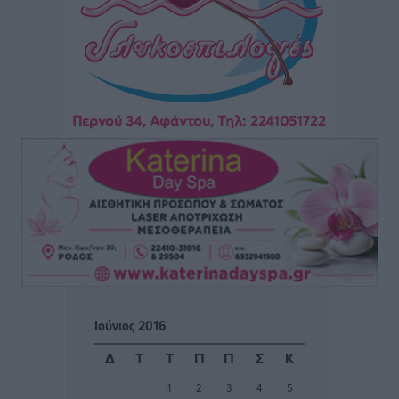
Αθλητικά
•
πριν 12 ώρες
Φοίβος: Η μεγάλη επιστροφή του Μπρένο Σαλβατιέρα
Αθλητικά
•
πριν 12 ώρες
Κλεάνθης: Έτοιμες οι κάρτες διαρκείας της νέας
σεζόν
Αθλητικά
•
πριν 12 ώρες
Ατρόμητος Διμυλιάς: Ο Μαργαρίτης και μία
αδιαπραγμάτευτη φιλοσοφία
Αθλητικά
•
πριν 12 ώρες
Γ.Σ. Διαγόρας: Επέστρεψε στις Ακαδημίες η Ειρήνη
Ιούνιος 2016
Παπαεμμανουήλ
Αθλητικά
•
πριν 13 ώρες
Δ
Τ
Τ
Π
Π
Σ
Κ
1
2
3
4
5