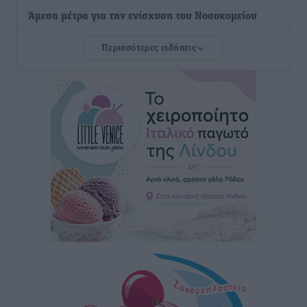
Άμεσα μέτρα για την ενίσχυση του Νοσοκομείου
Ρόδου και αντιμετώπιση των ελλείψεων προσωπικού
Περισσότερες ειδήσεις
ανακοίνωσε ο Άδωνις Γεωργιάδης
Τοπικές Ειδήσεις
•
πριν 12 ώρες
Iατρικός Σύλλογος Ροδου προς Α. Γεωργιάδη:
Στρατηγικές Προτάσεις για την Ενίσχυση της
Δημόσιας Υγείας στη Νησιωτική Ελλάδα και στα
Νοσοκομεία της Γ΄ Ζώνης
Τοπικές Ειδήσεις
•
πριν 12 ώρες
Πάνθηρες: Ξεκίνησαν αισιόδοξοι για την παρθενική
“πτήση” τους
Αθλητικά
•
πριν 12 ώρες
Άρης Αρχαγγέλου: Στο πλευρό του άτυχου Ιάκωβου
Θωμά