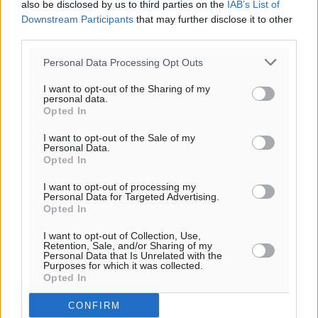
also be disclosed by us to third parties on the
IAB’s List of
37
%
Downstream Participants
that may further disclose it to other
13
km/h
third parties.
Δ-ΝΔ
Personal Data Processing Opt Outs
24
24
°/
°
06:18
I want to opt-out of the Sharing of my
personal data.
20:06
Opted In
πρόγνωση:
33
°
I want to opt-out of the Sale of my
Personal Data.
ΚΥ
Opted In
29
°
ΔΕ
I want to opt-out of processing my
Personal Data for Targeted Advertising.
29
°
Opted In
ΤΡ
I want to opt-out of Collection, Use,
28
°
Retention, Sale, and/or Sharing of my
ΤΕ
Personal Data that Is Unrelated with the
Purposes for which it was collected.
Opted In
CONFIRM