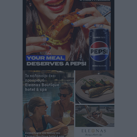
Αστυπάλαια: Το φως που μένει αναμμένο στο κάστρο
Τοπικές Ειδήσεις
•
πριν 2 ώρες
Τουρισμός: «Φτωχός συγγενής κάμπινγκ και
τροχόσπιτα
Ειδήσεις
•
πριν 2 ώρες
Έφυγε από τη ζωή ο επί σειρά ετών εφημέριος στον
ιερό Ναό του Αγίου Νικολάου Παστίδας Μιχαήλ
Καψάλης
Τοπικές Ειδήσεις
•
πριν 20 ώρες
Αποκαλυπτήρια για την «Ατζέντα 2030» από το βήμα
της ΔΕΘ
Ειδήσεις
•
πριν 22 ώρες
Από την παράδοση της Ρόδου στα ερευνητικά