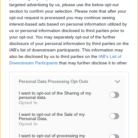
targeted advertising by us, please use the below opt-out
section to confirm your selection. Please note that after your
opt-out request is processed you may continue seeing
interest-based ads based on personal information utilized by
us or personal information disclosed to third parties prior to
Ροή ειδήσεων
your opt-out. You may separately opt-out of the further
disclosure of your personal information by third parties on the
IAB’s list of downstream participants. This information may
Στη Λέρο ο πρόεδρος του ΠΑΣΟΚ Νίκος Ανδρουλάκης
also be disclosed by us to third parties on the
IAB’s List of
Τοπικές Ειδήσεις
•
πριν 22 λεπτά
Downstream Participants
that may further disclose it to other
third parties.
Στα 2-2,35 GW ο στόχος για τα πρώτα υπεράκτια
Personal Data Processing Opt Outs
αιολικά πάρκα που θα λειτουργήσουν στη χώρα μας
I want to opt-out of the Sharing of my
Ειδήσεις
•
πριν 2 ώρες
personal data.
Opted In
Η Ελλάδα κρατά το τουριστικό momentum, παρά τις
I want to opt-out of the Sale of my
Personal Data.
γεωπολιτικές αναταράξεις
Opted In
Ειδήσεις
•
πριν 2 ώρες
I want to opt-out of processing my