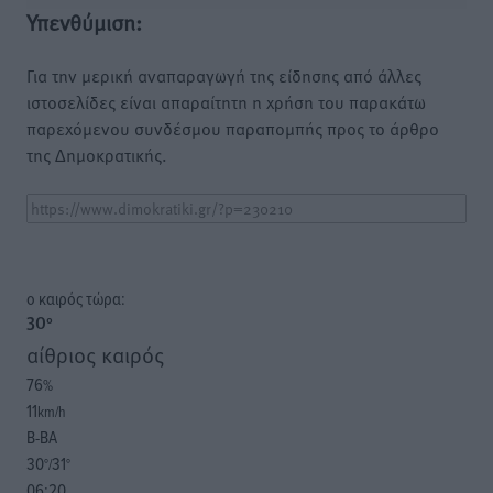
Υπενθύμιση:
Για την μερική αναπαραγωγή της είδησης από άλλες
ιστοσελίδες είναι απαραίτητη η χρήση του παρακάτω
παρεχόμενου συνδέσμου παραπομπής προς το άρθρο
της Δημοκρατικής.
o καιρός τώρα:
30
°
αίθριος καιρός
76
%
11
km/h
Β-ΒΑ
30
31
°/
°
06:20