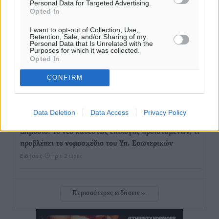
Personal Data for Targeted Advertising.
Σε κόκκινο συναγερμό επτά Περιφέρειες – Οι οδηγίες
Opted In
της Πολιτικής Προστασίας και ο Χάρτης Πρόβλεψης
I want to opt-out of Collection, Use,
Πυρκαγιάς
Retention, Sale, and/or Sharing of my
Ειδήσεις
•
πριν 2 ώρες
Personal Data that Is Unrelated with the
Purposes for which it was collected.
Opted In
ΑΑΔΕ: Αυξάνονται οι «καρφωτές» για φοροδιαφυγή
CONFIRM
– Στο μικροσκόπιο τουριστικοί προορισμοί, ταμειακές
και συναλλαγές POS
Ειδήσεις
•
πριν 2 ώρες
Data Deletion
Data Access
Privacy Policy
Δημόσιο: Το νέο καθεστώς επιλογής προϊσταμένων, τι
προβλέπει το νομοσχέδιο του Υπ. Εσωτερικών
Ειδήσεις
•
πριν 2 ώρες
Ποιες κατηγορίες καταστημάτων συγκεντρώνουν τη
Περισσότερες ειδήσεις
μεγαλύτερη κίνηση
Ειδήσεις
•
πριν 2 ώρες