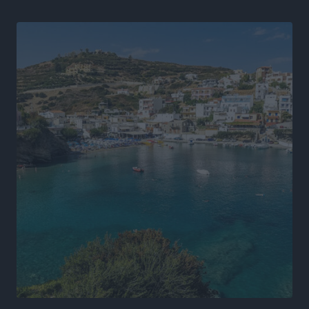
ΚΑΕ Κολοσσός: Τα… ευρωπαϊκά εισιτήρια διαρκείας
Αθλητικά
•
πριν 5 ώρες
Ιπποκράτης: Ανανέωσε η Νίκη Καρτσαμάρη
Αθλητικά
•
πριν 5 ώρες
Η Μανίσα πήρε Buie και Davis
Αθλητικά
•
πριν 5 ώρες
Γ.Σ. Ηπιόνη: «Προπονητική ομάδα με εμπειρία,
επιστημονική γνώση και σύγχρονες μεθόδους»
Αθλητικά
•
πριν 5 ώρες
Α.Σ. Ρόδος: Ξανά στα «πράσινα» ο Νίκος Κοντίτσης
Αθλητικά
•
πριν 5 ώρες