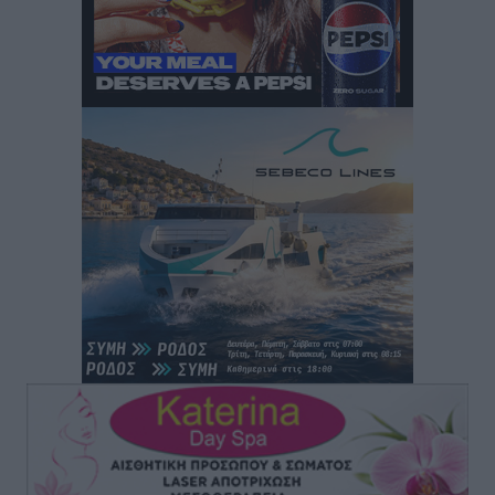
Αθλητικά
•
πριν 1 ώρα
Κλεάνθης: Δουλειές μετά ευχαριστιών στο γήπεδο,
ατομικό για δύο
Αθλητικά
•
πριν 1 ώρα
Φοίβος: Εν αναμονή του Νίκου Λαζίδη
Αθλητικά
•
πριν 1 ώρα
Ιάλυσος Β’: Νωρίς νωρίς μπήκαν στα βάσανα της
προετοιμασίας
Αθλητικά
•
πριν 1 ώρα
Εθνικός Αρχίπολης: Μεγάλο βήμα προόδου η ίδρυση
Ακαδημίας
Αθλητικά
•
πριν 1 ώρα