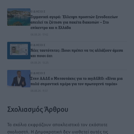
ΕΙΔΉΣΕΙΣ
Γερμανική αγορά: Έλλειψη προσιτών ξενοδοχείων
απειλεί τη ζήτηση για πακέτα διακοπών – Στο
επίκεντρο και η Ελλάδα
06.08.26 · 17:42
ΕΙΔΉΣΕΙΣ
Νέες ταυτότητες: Ποιοι πρέπει να τις αλλάξουν άμεσα
και ποιοι όχι
06.08.26 · 13:25
ΕΙΔΉΣΕΙΣ
Στην ΑΑΔΕ ο Μητσοτάκης για το myAGRO: «Είναι μια
πολύ σημαντική ημέρα για τον πρωτογενή τομέα»
06.08.26 · 11:37
Σχολιασμός Άρθρου
Τα σχόλια εκφράζουν αποκλειστικά τον εκάστοτε
σχολιαστή. Η Δημοκρατική δεν υιοθετεί αυτές τις