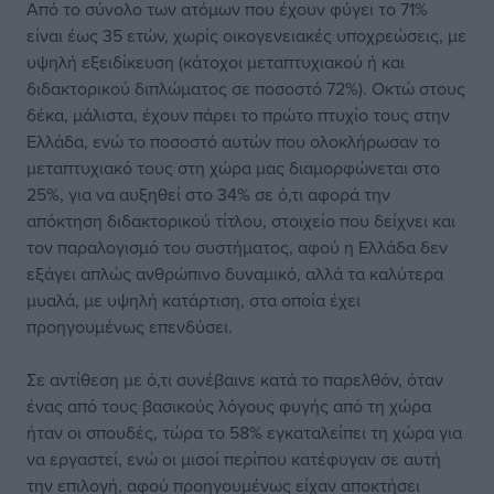
Από το σύνολο των ατόμων που έχουν φύγει το 71%
είναι έως 35 ετών, χωρίς οικογενειακές υποχρεώσεις, με
υψηλή εξειδίκευση (κάτοχοι μεταπτυχιακού ή και
διδακτορικού διπλώματος σε ποσοστό 72%). Οκτώ στους
δέκα, μάλιστα, έχουν πάρει το πρώτο πτυχίο τους στην
Ελλάδα, ενώ το ποσοστό αυτών που ολοκλήρωσαν το
μεταπτυχιακό τους στη χώρα μας διαμορφώνεται στο
25%, για να αυξηθεί στο 34% σε ό,τι αφορά την
απόκτηση διδακτορικού τίτλου, στοιχείο που δείχνει και
τον παραλογισμό του συστήματος, αφού η Ελλάδα δεν
εξάγει απλώς ανθρώπινο δυναμικό, αλλά τα καλύτερα
μυαλά, με υψηλή κατάρτιση, στα οποία έχει
προηγουμένως επενδύσει.
Σε αντίθεση με ό,τι συνέβαινε κατά το παρελθόν, όταν
ένας από τους βασικούς λόγους φυγής από τη χώρα
ήταν οι σπουδές, τώρα το 58% εγκαταλείπει τη χώρα για
να εργαστεί, ενώ οι μισοί περίπου κατέφυγαν σε αυτή
την επιλογή, αφού προηγουμένως είχαν αποκτήσει