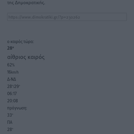
της Δημοκρατικής.
o καιρός τώρα:
28
°
αίθριος καιρός
62
%
16
km/h
Δ-ΝΔ
28
29
°/
°
06:17
20:08
πρόγνωση:
33
°
ΠΑ
28
°