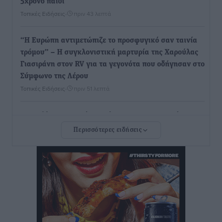
5χρονο παιδί
Τοπικές Ειδήσεις
•
πριν 43 λεπτά
“Η Ευρώπη αντιμετώπιζε το προσφυγικό σαν ταινία
τρόμου” – Η συγκλονιστική μαρτυρία της Χαρούλας
Γιασιράνη στον RV για τα γεγονότα που οδήγησαν στο
Σύμφωνο της Λέρου
Τοπικές Ειδήσεις
•
πριν 51 λεπτά
Συναυλία με τον Γιάννη Κότσιρα στις 21 Αυγούστου
Πολιτιστικά
•
πριν 1 ώρα
Περισσότερες ειδήσεις
Έκτακτη συνεδρίαση της Δημοτικής Επιτροπής Ρόδου
αύριο Παρασκευή 7 Αυγούστου
Τοπικές Ειδήσεις
•
πριν 1 ώρα
ΑΕΡΑ: Δεν σταματάει να ενισχύεται, νέο απόκτημα ο
Μητρόπουλος