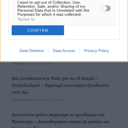
I want to opt-out of Collection, Use,
Retention, Sale, and/or Sharing of my
Personal Data that Is Unrelated with the
Οι συναντήσεις που είχε κατά την επίσκεψη του στη
Purposes for which it was collected.
Opted In
Ρόδο ο Πρέσβης της Βραζιλίας στην Ελλάδα
Τοπικές Ειδήσεις
•
πριν 21 λεπτά
CONFIRM
Γερμανική αγορά: Έλλειψη προσιτών ξενοδοχείων
απειλεί τη ζήτηση για πακέτα διακοπών – Στο
Data Deletion
Data Access
Privacy Policy
επίκεντρο και η Ελλάδα
Ειδήσεις
•
πριν 30 λεπτά
Νέο ξενοδοχείο στη Ρόδο για την H Hotels –
Χατζηλαζάρου – Προχωρά καινούργιο ξενοδοχείο
στην Κω
Τοπικές Ειδήσεις
•
πριν 36 λεπτά
Αυτοκίνητο μπήκε παράνομα σε μονόδρομο στο
Μαστιχάρι – Αναποδογύρισε όχημα με μητέρα και