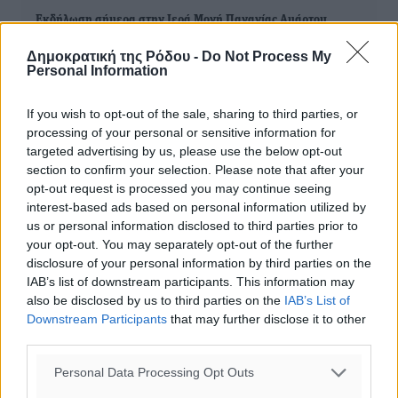
Εκδήλωση σήμερα στην Ιερά Μονή Παναγίας Αμάρτου
Δημοκρατική της Ρόδου -
Do Not Process My
Personal Information
ΔΙΑΒΑΣΕ ΕΠΙΣΗΣ
If you wish to opt-out of the sale, sharing to third parties, or
processing of your personal or sensitive information for
ΤΟΠΙΚΈΣ ΕΙΔΉΣΕΙΣ
targeted advertising by us, please use the below opt-out
Τι αλλάζει το χωροταξικό στις τουριστικές επενδύσεις
section to confirm your selection. Please note that after your
07.08.26 · 18:41
opt-out request is processed you may continue seeing
interest-based ads based on personal information utilized by
ΤΟΠΙΚΈΣ ΕΙΔΉΣΕΙΣ
us or personal information disclosed to third parties prior to
ΥΠΑΑΤ: 12,5 εκατ. ευρώ στις 13 Περιφέρειες για μέτρα
your opt-out. You may separately opt-out of the further
βιοασφάλειας
disclosure of your personal information by third parties on the
07.08.26 · 18:19
IAB’s list of downstream participants. This information may
ΤΟΠΙΚΈΣ ΕΙΔΉΣΕΙΣ
also be disclosed by us to third parties on the
IAB’s List of
«Γιατί οι Τούρκοι συρρέουν στα ελληνικά νησιά»:
Downstream Participants
that may further disclose it to other
Τουρκική εφημερίδα εξηγεί τους λόγους που οι
third parties.
γείτονες προτιμούν την Ελλάδα για διακοπές
07.08.26 · 17:55
Personal Data Processing Opt Outs