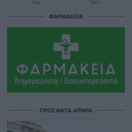
« Αυγ
Οκτ »
Σταυρός Καλυθιών: Απέκτησε την Φωτεινή Πιζάνια
ΦΑΡΜΑΚΕΙΑ
Αθλητικά
•
πριν 12 ώρες
Το Yucatan Show έρχεται στη Ρόδο με τον Frankie
Lluc
Πολιτιστικά
•
πριν 13 ώρες
Σι Τζέι Χάρις: «Να πανηγυρίσουμε πολλές νίκες μαζί»
Αθλητικά
•
πριν 13 ώρες
Ροδήλιος: Ο απολογισμός από το Πανελλήνιο
Πρωτάθλημα Πίστας
Αθλητικά
•
πριν 13 ώρες
ΠΡΟΣΦΑΤΑ ΑΡΘΡΑ
Διαγόρας: Μετεγγραφικό ντεμαράζ
Αθλητικά
•
πριν 13 ώρες