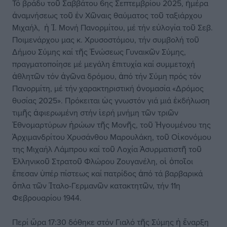
Τό βράδυ τοῦ Σαββάτου 6ης Σεπτεμβρίου 2025, ἡμέρα
ἀναμνήσεως τοῦ ἐν Χῶναις θαύματος τοῦ ταξιάρχου
Μιχαήλ, ἡ Ἱ. Μονή Πανορμίτου, μέ τήν εὐλογία τοῦ Σεβ.
Ποιμενάρχου μας κ. Χρυσοστόμου, τήν συμβολή τοῦ
Δήμου Σύμης καί τῆς Ἑνώσεως Γυναικῶν Σύμης,
πραγματοποίησε μέ μεγάλη ἐπιτυχία καί συμμετοχή
ἀθλητῶν τόν ἀγῶνα δρόμου, ἀπό τήν Σύμη πρός τόν
Πανορμίτη, μέ τήν χαρακτηριστική ὀνομασία «Δρόμος
θυσίας 2025». Πρόκειται ὡς γνωστόν γιά μιά ἐκδήλωση
τιμῆς ἀφιερωμένη στήν ἱερή μνήμη τῶν τριῶν
Ἐθνομαρτύρων ἡρώων τῆς Μονῆς, τοῦ Ἡγουμένου της
Ἀρχιμανδρίτου Χρυσάνθου Μαρουλάκη, τοῦ Οἰκονόμου
της Μιχαήλ Λάμπρου καί τοῦ Λοχία Ἀσυρματιστῆ τοῦ
Ἑλληνικοῦ Στρατοῦ Φλώρου Ζουγανέλη, οἱ ὁποῖοι
ἔπεσαν ὑπέρ πίστεως καί πατρίδος ἀπό τά βαρβαρικά
ὅπλα τῶν Ἰταλο-Γερμανῶν κατακτητῶν, τήν 11η
Φεβρουαρίου 1944.
Περί ὥρα 17:30 δόθηκε στόν Γιαλό τῆς Σύμης ἡ ἔναρξη