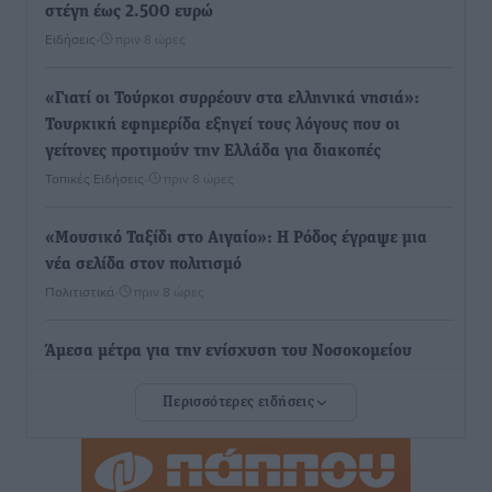
στέγη έως 2.500 ευρώ
Ειδήσεις
•
πριν 8 ώρες
«Γιατί οι Τούρκοι συρρέουν στα ελληνικά νησιά»:
Τουρκική εφημερίδα εξηγεί τους λόγους που οι
γείτονες προτιμούν την Ελλάδα για διακοπές
Τοπικές Ειδήσεις
•
πριν 8 ώρες
«Μουσικό Ταξίδι στο Αιγαίο»: Η Ρόδος έγραψε μια
νέα σελίδα στον πολιτισμό
Πολιτιστικά
•
πριν 8 ώρες
Άμεσα μέτρα για την ενίσχυση του Νοσοκομείου
Ρόδου και αντιμετώπιση των ελλείψεων προσωπικού
Περισσότερες ειδήσεις
ανακοίνωσε ο Άδωνις Γεωργιάδης
Τοπικές Ειδήσεις
•
πριν 9 ώρες
Iατρικός Σύλλογος Ροδου προς Α. Γεωργιάδη: