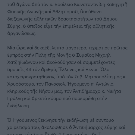
τοῦ ἀγώνα ἀπό τόν κ. Βασίλειο Κωνσταντινίδη Καθηγητῆ
Φυσικῆς Ἀγωγῆς καί Ἀθλητισμοῦ, ὑπεύθυνο
διεξαγωγῆς ἀθλητικῶν δραστηριοτήτων τοῦ Δήμου
Σύμης, ὁ ὁποῖος εἶχε τήν ἐπιμέλεια τῆς ἀθλητικῆς
ὀργανώσεως.
Μία ὥρα καί δεκαέξι λεπτά ἀργότερα, τερμάτισε πρῶτος
ἐμπρός στήν Πύλη τῆς Μονῆς ὁ Συμαῖος Μιχαήλ
Χατζηϊωάννου καί ἀκολούθησαν οἱ συμμετέχοντες
δρομεῖς 43 τόν ἀριθμό, Ἕλληνες καί Ξένοι. Ὅλοι
καταχειροκροτήθηκαν, ἀπό τόν Σεβ. Μητροπολίτη μας κ.
Χρυσόστομο, τόν Πανοσιολ. Ἡγούμενο π. Ἀντώνιο,
κληρικούς τῆς Νήσου μας, τόν Ἀντιδήμαρχο κ. Νικήτα
Γρύλλη καί ἀρκετό κόσμο πού παρευρέθη στήν
ἐκδήλωση.
Ὁ Ἡγούμενος ξεκίνησε τήν ἐκδήλωση μέ σύντομο
χαιρετισμό του, ἀκολούθησε ὁ Ἀντιδήμαρχος Σύμης καί
κατόπιν τόν λόγο ἔλαβε ὁ Γραμματέας τῆς Ἱ.