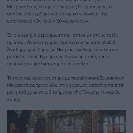
Μητροπόλεως Σύμης κ. Γεώργιος Πετρόπουλος, ὁ
ὁποῖος ἀναφέρθηκε στά ἱστορικά γεγονότα τῆς
ἐκτελέσεως τῶν τριῶν Ἐθνομαρτύρων.
Ἐν συνεχείᾳ ὁ Σεβασμιώτατος, ἀπένειμε στούς τρεῖς
πρώτους ἀνά κατηγορία, τιμητικά διπλώματα, ἐνῶ ὁ
Ἀντιδήμαρχος Σύμης κ. Νικήτας Γρύλλης κύπελλα καί
μετάλλια. Ὁ δέ Ἡγούμενος ἐπέδωσε στούς τρεῖς
πρώτους συμβολικά χρηματικά ἔπαθλα.
Τό πρόγραμμα συνεχίστηκε μέ παραδοσιακά Συμιακά καί
Μικρασιάτικα τραγούδια, πού χόρεψαν καταπληκτικά τά
μέλη τοῦ χορευτικοῦ τμήματος τῆς Ἕνωσης Γυναικῶν
Σύμης.