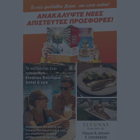
Στρατηγικές Προτάσεις για την Ενίσχυση της
Δημόσιας Υγείας στη Νησιωτική Ελλάδα και στα
Νοσοκομεία της Γ΄ Ζώνης
Τοπικές Ειδήσεις
•
πριν 9 ώρες
Πάνθηρες: Ξεκίνησαν αισιόδοξοι για την παρθενική
“πτήση” τους
Αθλητικά
•
πριν 9 ώρες
Άρης Αρχαγγέλου: Στο πλευρό του άτυχου Ιάκωβου
Θωμά
Αθλητικά
•
πριν 9 ώρες
Φοίβος: Η μεγάλη επιστροφή του Μπρένο Σαλβατιέρα
Αθλητικά
•
πριν 9 ώρες
Κλεάνθης: Έτοιμες οι κάρτες διαρκείας της νέας