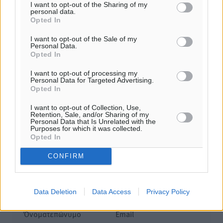
I want to opt-out of the Sharing of my
Σχολιασμός Άρθρου
personal data.
Opted In
Τα σχόλια εκφράζουν αποκλειστικά τον εκάστοτε
I want to opt-out of the Sale of my
Personal Data.
σχολιαστή. Η Δημοκρατική δεν υιοθετεί αυτές τις
Opted In
απόψεις. Διατηρούμε το δικαίωμα να διαγράψουμε όποια
σχόλια θεωρούμε προσβλητικά ή περιέχουν ύβρεις, χωρίς
I want to opt-out of processing my
Personal Data for Targeted Advertising.
καμμία προειδοποίηση. Χρήστες που δεν τηρούν τους
Opted In
όρους χρήσης αποκλείονται.
I want to opt-out of Collection, Use,
Retention, Sale, and/or Sharing of my
Personal Data that Is Unrelated with the
Purposes for which it was collected.
Προσθέστε ένα σχόλιο
Opted In
CONFIRM
Το E-mail δεν θα δημοσιευτεί.
Πρέπει να συμπληρωθούν όλα τα πεδία για την
υποβολή του σχολίου.
Data Deletion
Data Access
Privacy Policy
Όνοματεπώνυμο
Email