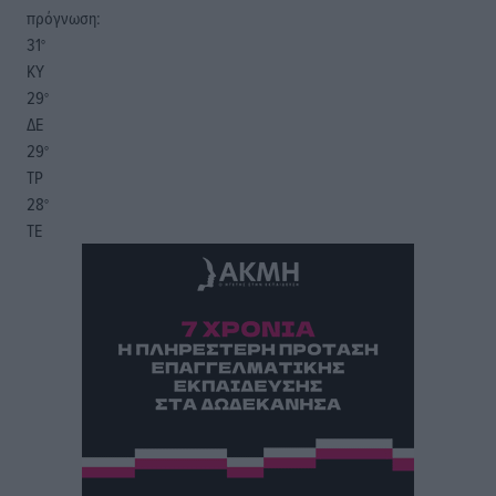
πρόγνωση:
31
°
ΚΥ
29
°
ΔΕ
29
°
ΤΡ
28
°
ΤΕ