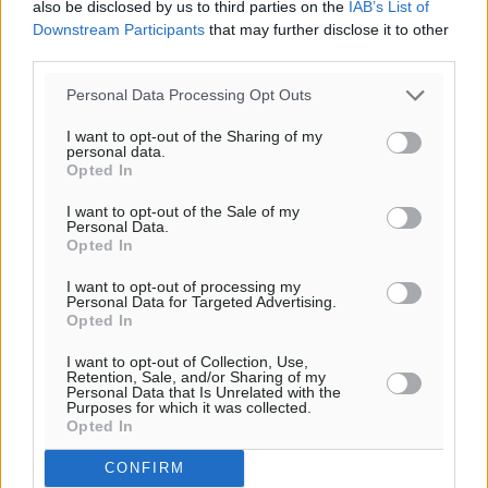
also be disclosed by us to third parties on the
IAB’s List of
Downstream Participants
that may further disclose it to other
third parties.
Personal Data Processing Opt Outs
I want to opt-out of the Sharing of my
personal data.
Opted In
I want to opt-out of the Sale of my
Personal Data.
Opted In
Ροή ειδήσεων
I want to opt-out of processing my
Personal Data for Targeted Advertising.
Opted In
Καιρός «hot – dry – windy» τις επόμενες 48 ώρες στη
χώρα
I want to opt-out of Collection, Use,
Retention, Sale, and/or Sharing of my
Ειδήσεις
•
πριν 3 ώρες
Personal Data that Is Unrelated with the
Purposes for which it was collected.
Opted In
Δύο σχολεία της Λέρου αλλάζουν όψη με δωρεά
αγάπης για τα παιδιά
CONFIRM