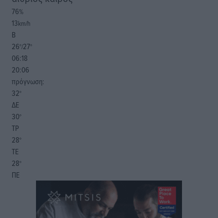
76
%
13
km/h
Β
26
27
°/
°
06:18
20:06
πρόγνωση:
32
°
ΔΕ
30
°
ΤΡ
28
°
ΤΕ
28
°
ΠΕ