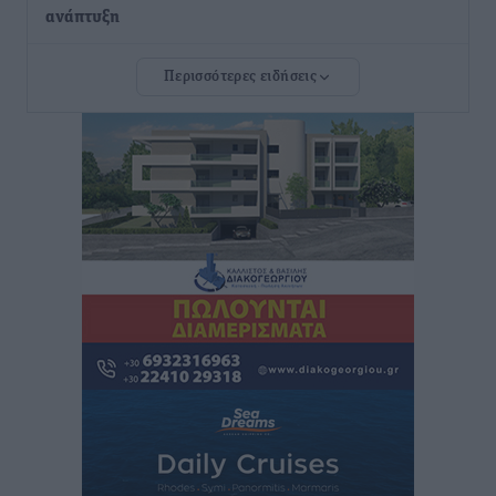
ανάπτυξη
Τοπικές Ειδήσεις
•
πριν 4 ώρες
Περισσότερες ειδήσεις
Ευ. Τουρνάς: Απέναντι σε ακραία καιρικά φαινόμενα
δεν υπάρχουν περιθώρια εφησυχασμού
Ειδήσεις
•
πριν 4 ώρες
Στον Άγιο Νικόλαο Χάλκης ανοίγει ξανά το
ανανεωμένο εκκλησιαστικό μουσείο από τη Λέσχη
Lions Χάλκης
Τοπικές Ειδήσεις
•
πριν 4 ώρες
Ρόδος: «Βουλιάζει» από τουρίστες – Πάνω από 1 εκατ.
επιβάτες και 55 κρουαζιερόπλοια
Τοπικές Ειδήσεις
•
πριν 5 ώρες
Γ’ Εθνική Κατηγορία: Οι ημερομηνίες των