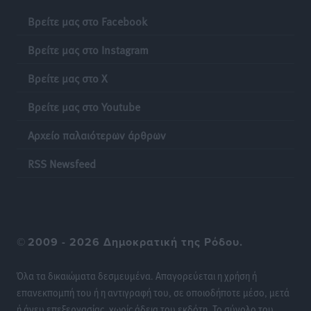
του ΠΑΣΟΚ στα Δωδεκάνησα
Βρείτε μας στο Facebook
Τοπικές Ειδήσεις
•
πριν 14 ώρες
Βρείτε μας στο Instagram
Πιλοτικό πρόγραμμα για την αντιμετώπιση του
Βρείτε μας στο X
λαγοκέφαλου σε Νότιο Αιγαίο και Κρήτη
Τοπικές Ειδήσεις
•
πριν 15 ώρες
Βρείτε μας στο Youtube
Αρχείο παλαιότερων άρθρων
Οι θαυματουργές Παναγίες της Δωδεκανήσου: Τα
προσωνύμια και οι θρύλοι
RSS Newsfeed
Ρεπορτάζ
•
πριν 15 ώρες
©
2009 - 2026 Δημοκρατική της Ρόδου.
Όλα τα δικαιώματα δεσμευμένα. Απαγορεύεται η χρήση ή
επανεκπομπή του ή η αντιγραφή του, σε οποιοδήποτε μέσο, μετά
ή άνευ επεξεργασίας, χωρίς άδεια του εκδότη. Το σύνολο του