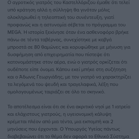
Ο αγροτικός γιατρός του Καστελλόριζου έμαθε ότι τελεί
υπό κράτηση αλλά η σύλληψη θα γινόταν μόλις
ολοκληρωθεί η τηλεοπτική του συνέντευξη, γιατί
προφανώς και η αστυνομία σέβεται το πρόγραμμα του
MEGA. Η ιστορία ξεκίνησε όταν ένα ασθενοφόρο βρήκε
πάνω σε τέντα ταβέρνας, συνεχίστηκε με καβγά
μπροστά σε 80 θαμώνες και κορυφώθηκε με μήνυση για
δυσφήμηση από επιχειρηματία που πίστεψε ότι
κατονομάστηκε στον αέρα, ενώ ο γιατρός ορκίζεται ότι
ουδέποτε είπε όνομα. Κάπου εκεί μπήκε στη συζήτηση
και ο Άδωνις Γεωργιάδης, με τον γιατρό να χαρακτηρίζει
τα λεγόμενά του ψευδή και τραγελαφικά, λέξη που
ομολογουμένως ταιριάζει σε όλο το σκηνικό.
Το αποτέλεσμα είναι ότι σε ένα ακριτικό νησί με 1 ιατρείο
και ελάχιστους γιατρούς, η υγειονομική κάλυψη
κρέμεται πλέον από μια τέντα, μια εκπομπή και 2
μηνύσεις που έρχονται. Ο Υπουργός Υγείας πάντως
διαβεβαιώνει ότι το θέμα δεν αφορά το Εθνικό Σύστημα