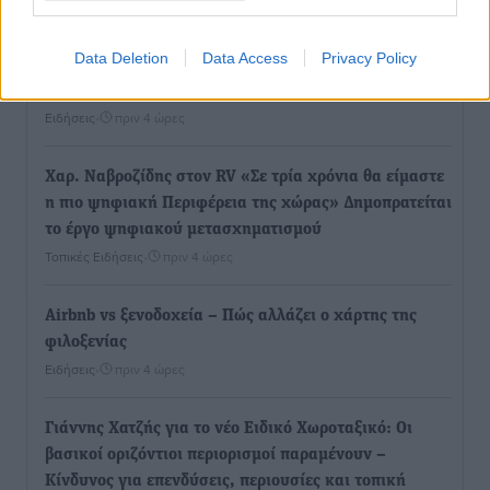
Τοπικές Ειδήσεις
•
πριν 4 ώρες
Data Deletion
Data Access
Privacy Policy
Τουρισμός: Με θετικό πρόσημο έως τώρα η χρονιά,
παρά τα σκαμπανεβάσματα
Ειδήσεις
•
πριν 4 ώρες
Χαρ. Ναβροζίδης στον RV «Σε τρία χρόνια θα είμαστε
η πιο ψηφιακή Περιφέρεια της χώρας» Δημοπρατείται
το έργο ψηφιακού μετασχηματισμού
Τοπικές Ειδήσεις
•
πριν 4 ώρες
Airbnb vs ξενοδοχεία – Πώς αλλάζει ο χάρτης της
φιλοξενίας
Ειδήσεις
•
πριν 4 ώρες
Γιάννης Χατζής για το νέο Ειδικό Χωροταξικό: Οι
βασικοί οριζόντιοι περιορισμοί παραμένουν –
Κίνδυνος για επενδύσεις, περιουσίες και τοπική