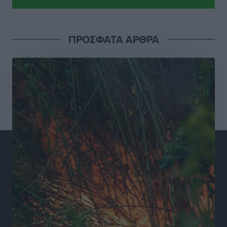
Σούπερ μάρκετ: Διευρύνεται η εθνική πρωτοβουλία
για τις τιμές – Eρχονται νέες συμμετοχές εταιρειών
Ειδήσεις
•
πριν 11 ώρες
ΠΡΟΣΦΑΤΑ ΑΡΘΡΑ
Συνελήφθησαν έξι άτομα για ηχορύπανση από
καταστήματα στο Νότιο Αιγαίο
Τοπικές Ειδήσεις
•
πριν 11 ώρες
15 Αυγούστου 2026: Πώς θα πληρωθούν όσοι
εργαστούν την αργία – Τι ισχύει για πενθήμερο,
εξαήμερο και άδειες
Ειδήσεις
•
πριν 11 ώρες
Πλούσιο πολιτιστικό πρόγραμμα τον Αύγουστο από
τον Δήμο Ρόδου
Πολιτιστικά
•
πριν 12 ώρες
Βασίλης Υψηλάντης: Ξεμπλοκάρει η έκδοση και