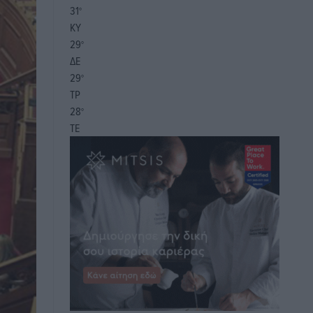
31
°
ΚΥ
29
°
ΔΕ
29
°
ΤΡ
28
°
ΤΕ