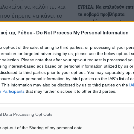
αλοκαίρι, να καλύπτει και
ΣΥΡΙΖΑ: Να επιλυθούν επιτ
 που έπρεπε να κάνει το
τα σοβαρά προβλήματα
υποστελέχωσης του Γενικο
 πληθυσμού, ήταν να
Νοσοκομείου Ρόδου
ών θέσεων του ιατρικού
ική της Ρόδου -
Do Not Process My Personal Information
Κατάθεση ερώτησης στη Β
ς οποίες οι 14 απέβησαν
ΕΡΩΤΗΣΗ Προς τον Υπουργ
to opt-out of the sale, sharing to third parties, or processing of your per
Υγείας ΘΕΜΑ: «Σχετικά με
formation for targeted advertising by us, please use the below opt-out s
r selection. Please note that after your opt-out request is processed y
eing interest-based ads based on personal information utilized by us or
 στις 33 κενές θέσεις
Μάνος Κόνσολας: «Άμεση
disclosed to third parties prior to your opt-out. You may separately opt-
των ειδικοτήτων, στα 77
ενίσχυση του Kέντρου Υγεί
losure of your personal information by third parties on the IAB’s list of
Έμπωνα με νέο ασθενοφόρο
. This information may also be disclosed by us to third parties on the
IA
τών, 36 κενές οργανικές
Participants
that may further disclose it to other third parties.
προσωπικό και στον σταθ
ων-τραυματιοφορέων. Ένας
Με κοινοβουλευτική του
ς που δεν ανταποκρίνεται
παρέμβαση προς τον Υπου
τεται με προσωπικό σ’
l Data Processing Opt Outs
Υγείας, ο Βουλευτής
Δωδεκανήσου ζητά…
o opt-out of the Sharing of my personal data.