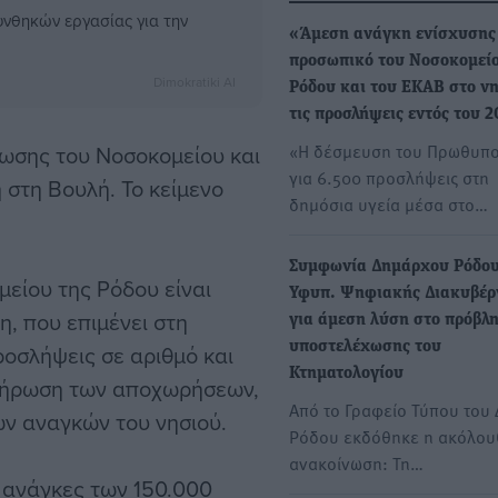
υνθηκών εργασίας για την
«Άμεση ανάγκη ενίσχυσης
προσωπικό του Νοσοκομείο
Dimokratiki AI
Ρόδου και του ΕΚΑΒ στο νη
τις προσλήψεις εντός του 
«Η δέσμευση του Πρωθυπ
ωσης του Νοσοκομείου και
για 6.500 προσλήψεις στη
 στη Βουλή. Το κείμενο
δημόσια υγεία μέσα στο…
Συμφωνία Δημάρχου Ρόδου
είου της Ρόδου είναι
Υφυπ. Ψηφιακής Διακυβέρ
, που επιμένει στη
για άμεση λύση στο πρόβλ
υποστελέχωσης του
ροσλήψεις σε αριθμό και
Κτηματολογίου
πλήρωση των αποχωρήσεων,
Από το Γραφείο Τύπου του
ν αναγκών του νησιού.
Ρόδου εκδόθηκε η ακόλου
ανακοίνωση: Τη…
ς ανάγκες των 150.000