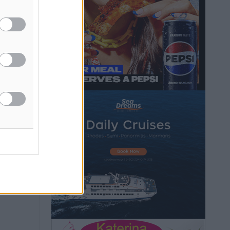
Τοπικές Ειδήσεις
•
πριν 11 ώρες
Iατρικός Σύλλογος Ροδου προς Α.
Γεωργιάδη: Στρατηγικές Προτάσεις για
την Ενίσχυση της Δημόσιας Υγείας στη
Νησιωτική Ελλάδα και στα
Νοσοκομεία της Γ΄ Ζώνης
Τοπικές Ειδήσεις
•
πριν 11 ώρες
Πάνθηρες: Ξεκίνησαν αισιόδοξοι για
την παρθενική “πτήση” τους
Αθλητικά
•
πριν 11 ώρες
Άρης Αρχαγγέλου: Στο πλευρό του
άτυχου Ιάκωβου Θωμά
Αθλητικά
•
πριν 11 ώρες