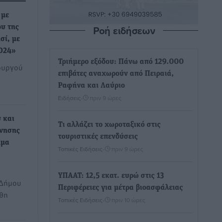
 με
Ροή ειδήσεων
υ της
σί, με
2024»
Τριήμερο εξόδου: Πάνω από 129.000
ουργού
επιβάτες αναχωρούν από Πειραιά,
Ραφήνα και Λαύριο
Ειδήσεις
•
πριν 9 ώρες
 και
Τι αλλάζει το χωροταξικό στις
νησης
τουριστικές επενδύσεις
ημα
Τοπικές Ειδήσεις
•
πριν 9 ώρες
ΥΠΑΑΤ: 12,5 εκατ. ευρώ στις 13
 Δήμου
Περιφέρειες για μέτρα βιοασφάλειας
θη
Τοπικές Ειδήσεις
•
πριν 10 ώρες