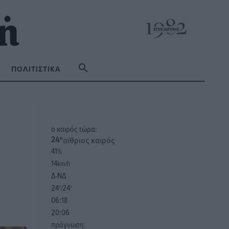
ΠΟΛΙΤΙΣΤΙΚΆ
o καιρός τώρα:
αίθριος καιρός
24
°
41
%
14
km/h
Δ-ΝΔ
24
24
°/
°
06:18
20:06
πρόγνωση: