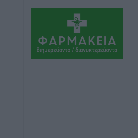
Αθλητικά
•
πριν 13 ώρες
Συνελήφθη 37χρονη στη Ρόδο γιατί
είχε αφήσει τα τρία ανήλικα παιδιά της
χωρίς επιτήρηση
Τοπικές Ειδήσεις
•
πριν 13 ώρες
Σταυρός Καλυθιών: Απέκτησε την
Φωτεινή Πιζάνια
Αθλητικά
•
πριν 14 ώρες
Το Yucatan Show έρχεται στη Ρόδο με
τον Frankie Lluc
Πολιτιστικά
•
πριν 15 ώρες
Σι Τζέι Χάρις: «Να πανηγυρίσουμε
πολλές νίκες μαζί»