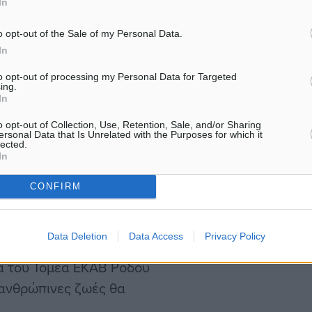
In
ς βοηθητικές υπηρεσίες
 ιατρικού προσωπικού, σε
o opt-out of the Sale of my Personal Data.
In
to opt-out of processing my Personal Data for Targeted
ing.
ι όλες άδειες και τα ρεπό,
In
 δική τους υγεία όλη αυτή
o opt-out of Collection, Use, Retention, Sale, and/or Sharing
ersonal Data that Is Unrelated with the Purposes for which it
ι τραγικής υποστελέχωσης.
lected.
In
ιδεινωθεί σύντομα με
CONFIRM
 επικρατεί και στο ΕΚΑΒ
 τις ελλείψεις
Data Deletion
Data Access
Privacy Policy
υρισμού ότι, «…χωρίς
ια του Τομέα ΕΚΑΒ Ρόδου
α ανθρώπινες ζωές θα