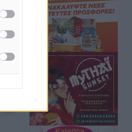
ν
Στίβος: Οι βαθμολογίες των συλλόγων
ου
της Δωδεκανήσου
Αθλητικά
•
πριν 3 ώρες
Νέες ταυτότητες: Ποιοι πρέπει να τις
αλλάξουν άμεσα και ποιοι όχι
Ειδήσεις
•
πριν 3 ώρες
ή της
ίδες
Στον Ιπποκράτη η Μαρία Βλάχου
του
Αθλητικά
•
πριν 3 ώρες
ος το
Οικονομική ενίσχυση για συντήρηση
στο κλειστό της Καρπάθου
Αθλητικά
•
πριν 3 ώρες
Στάθης Αντωνάς: Ένα βήμα πριν από