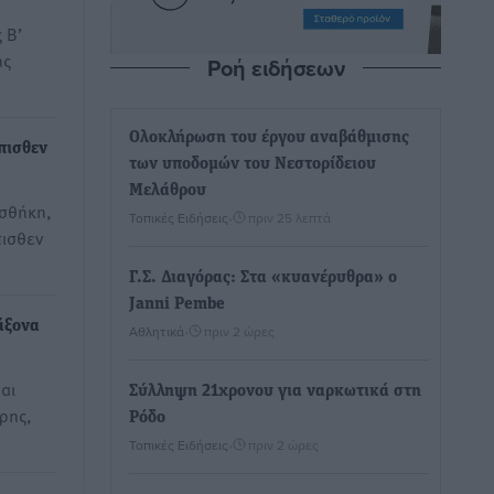
 Β’
ής
Ροή ειδήσεων
Ολοκλήρωση του έργου αναβάθμισης
πισθεν
των υποδομών του Νεστορίδειου
Μελάθρου
οσθήκη,
Τοπικές Ειδήσεις
•
πριν 25 λεπτά
πισθεν
Γ.Σ. Διαγόρας: Στα «κυανέρυθρα» ο
Janni Pembe
άξονα
Αθλητικά
•
πριν 2 ώρες
αι
Σύλληψη 21χρονου για ναρκωτικά στη
ρης,
Ρόδο
Τοπικές Ειδήσεις
•
πριν 2 ώρες