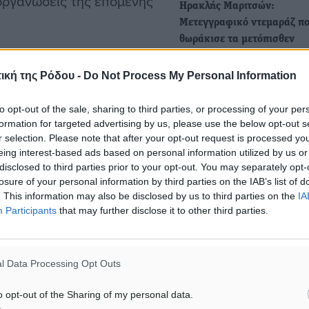
οργανώσεις της επόμενης
Ηρακλής Μαριτσών:
Μετεγγραφικό ντεμαράζ π
θωράκισε τα μετόπισθεν
Πιο ήρεμοι και αισιόδοξοι
ική της Ρόδου -
Do Not Process My Personal Information
περιμένουν πλέον οι άνθρ
οσφαιρο
του Ηρακλή Μαριτσών τον
to opt-out of the sale, sharing to third parties, or processing of your per
formation for targeted advertising by us, please use the below opt-out s
r selection. Please note that after your opt-out request is processed y
eing interest-based ads based on personal information utilized by us or
ματα αναζήτησης
disclosed to third parties prior to your opt-out. You may separately opt-
losure of your personal information by third parties on the IAB’s list of
ε μας στο Google News ★ ↗
. This information may also be disclosed by us to third parties on the
IA
Participants
that may further disclose it to other third parties.
ήστε
l Data Processing Opt Outs
ΙΑΒΑΣΕ ΕΠΙΣΗΣ
o opt-out of the Sharing of my personal data.