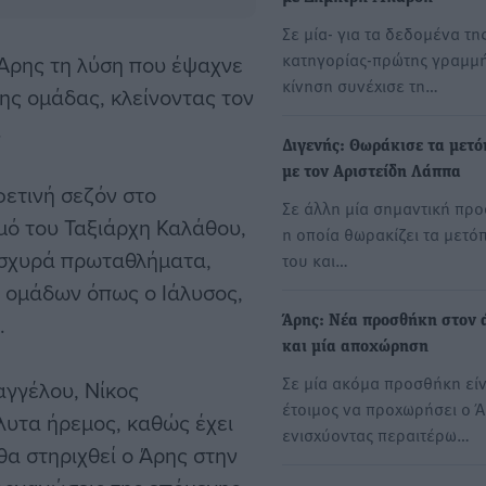
Σε μία- για τα δεδομένα της
κατηγορίας-πρώτης γραμμ
Άρης τη λύση που έψαχνε
κίνηση συνέχισε τη…
της ομάδας, κλείνοντας τον
.
Διγενής: Θωράκισε τα μετό
με τον Αριστείδη Λάππα
φετινή σεζόν στο
Σε άλλη μία σημαντική πρ
μό του Ταξιάρχη Καλάθου,
η οποία θωρακίζει τα μετό
ισχυρά πρωταθλήματα,
του και…
 ομάδων όπως ο Ιάλυσος,
.
Άρης: Νέα προσθήκη στον 
και μία αποχώρηση
Σε μία ακόμα προσθήκη είν
αγγέλου, Νίκος
έτοιμος να προχωρήσει ο Ά
λυτα ήρεμος, καθώς έχει
ενισχύοντας περαιτέρω…
θα στηριχθεί ο Άρης στην