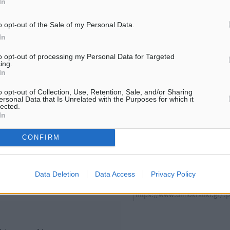
In
ΑΘΛΗΤΙΚΆ
ΑΘΛΗΤΙΚΆ
Α.Σ. Ρόδος: Πρώτη… στην νέα
Στίβος: Οι βαθμολογίες τω
o opt-out of the Sale of my Personal Data.
σελίδα των «ελαφιών»
συλλόγων της Δωδεκανήσ
In
(φωτορεπορτάζ)
06.08.26 · 13:29
6.08.26 · 13:39
to opt-out of processing my Personal Data for Targeted
ing.
In
Υπενθύμιση:
o opt-out of Collection, Use, Retention, Sale, and/or Sharing
ersonal Data that Is Unrelated with the Purposes for which it
Για την μερική αναπαραγωγ
lected.
ή. Η Δημοκρατική δεν υιοθετεί
In
είδησης από άλλες ιστοσελ
υμε όποια σχόλια θεωρούμε
είναι απαραίτητη η χρήση 
οίηση. Χρήστες που δεν τηρούν
CONFIRM
παρακάτω παρεχόμενου
συνδέσμου παραπομπής πρ
άρθρο της Δημοκρατικής.
Data Deletion
Data Access
Privacy Policy