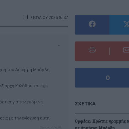
7 ΙΟΥΛΊΟΥ 2026 16:37
⌄
τηση του Δημήτρη Μπάρδη,
0
αξιάρχη Καλάθου και έχει
όστερ για την επόμενη
ΣΧΕΤΙΚΆ
εις με την ενίσχυση αυτή.
Ορφέας: Πρώτης γραμμής 
Dimokratiki AI
με Δημήτρη Μπάρδη