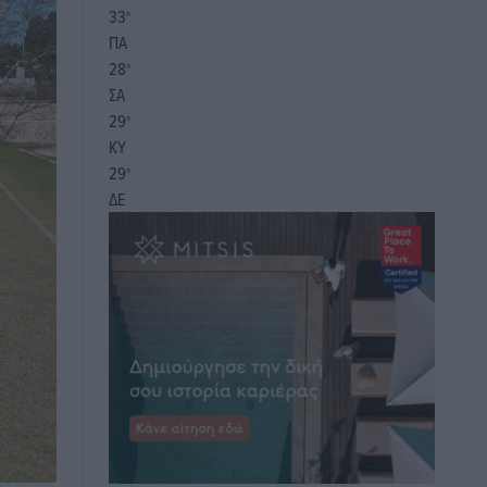
33
°
ΠΑ
28
°
ΣΑ
29
°
ΚΥ
29
°
ΔΕ