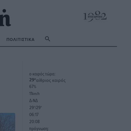
ΠΟΛΙΤΙΣΤΙΚΆ
o καιρός τώρα:
αίθριος καιρός
29
°
67
%
11
km/h
Δ-ΝΔ
29
29
°/
°
06:17
20:08
πρόγνωση: