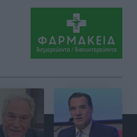
σύγχρονες μεθόδους»
Αθλητικά
•
πριν 3 ώρες
Α.Σ. Ρόδος: Ξανά στα «πράσινα» ο
Νίκος Κοντίτσης
Αθλητικά
•
πριν 3 ώρες
Συναυλία Μάριου Φραγκούλη –
Γιώργου Περρή στην Κάσο
Πολιτιστικά
•
πριν 3 ώρες
Την άρση των εμποδίων για την άμεση
λειτουργία του βρεφονηπιακού
σταθμού στην Κάσο, ζητά ο Μάνος
Κόνσολας
Τοπικές Ειδήσεις
•
πριν 4 ώρες