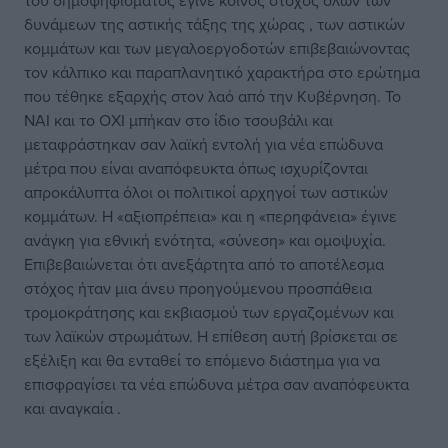
του δημοψηφίσματος έγινε κοινός στόχος όλων των
δυνάμεων της αστικής τάξης της χώρας , των αστικών
κομμάτων και των μεγαλοεργοδοτών επιβεβαιώνοντας
τον κάλπικο και παραπλανητικό χαρακτήρα στο ερώτημα
που τέθηκε εξαρχής στον λαό από την Κυβέρνηση. Το
ΝΑΙ και το ΟΧΙ μπήκαν στο ίδιο τσουβάλι και
μεταφράστηκαν σαν λαϊκή εντολή για νέα επώδυνα
μέτρα που είναι αναπόφευκτα όπως ισχυρίζονται
απροκάλυπτα όλοι οι πολιτικοί αρχηγοί των αστικών
κομμάτων. Η «αξιοπρέπεια» και η «περηφάνεια» έγινε
ανάγκη για εθνική ενότητα, «σύνεση» και ομοψυχία.
Επιβεβαιώνεται ότι ανεξάρτητα από το αποτέλεσμα
στόχος ήταν μια άνευ προηγούμενου προσπάθεια
τρομοκράτησης και εκβιασμού των εργαζομένων και
των λαϊκών στρωμάτων. Η επίθεση αυτή βρίσκεται σε
εξέλιξη και θα ενταθεί το επόμενο διάστημα για να
επισφραγίσει τα νέα επώδυνα μέτρα σαν αναπόφευκτα
και αναγκαία .