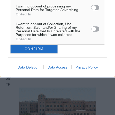
10
km/h
I want to opt-out of processing my
Personal Data for Targeted Advertising.
Δ
Opted In
27
29
°/
°
06:18
I want to opt-out of Collection, Use,
Retention, Sale, and/or Sharing of my
20:06
Personal Data that Is Unrelated with the
πρόγνωση:
Purposes for which it was collected.
Opted In
31
°
ΚΥ
CONFIRM
29
°
ΔΕ
30
°
Data Deletion
Data Access
Privacy Policy
ΤΡ
29
°
ΤΕ