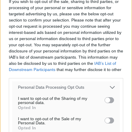
If you wish to opt-out of the sale, sharing to third parties, or
processing of your personal or sensitive information for
targeted advertising by us, please use the below opt-out
section to confirm your selection. Please note that after your
opt-out request is processed you may continue seeing
Υπενθύμιση:
interest-based ads based on personal information utilized by
us or personal information disclosed to third parties prior to
your opt-out. You may separately opt-out of the further
Για την μερική αναπαραγωγή της είδησης από άλλες
disclosure of your personal information by third parties on the
ιστοσελίδες είναι απαραίτητη η χρήση του παρακάτω
IAB’s list of downstream participants. This information may
παρεχόμενου συνδέσμου παραπομπής προς το άρθρο
also be disclosed by us to third parties on the
IAB’s List of
της Δημοκρατικής.
Downstream Participants
that may further disclose it to other
third parties.
Personal Data Processing Opt Outs
I want to opt-out of the Sharing of my
personal data.
o καιρός τώρα:
Opted In
30
°
I want to opt-out of the Sale of my
αίθριος καιρός
Personal Data.
Opted In
86
%