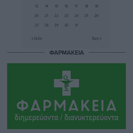
για τις τιμές – Eρχονται νέες συμμετοχές εταιρειών
13
14
15
16
17
18
19
Ειδήσεις
•
πριν 7 ώρες
20
21
22
23
24
25
26
27
28
29
30
31
Συνελήφθησαν έξι άτομα για ηχορύπανση από
καταστήματα στο Νότιο Αιγαίο
« Ιούν
Αυγ »
Τοπικές Ειδήσεις
•
πριν 7 ώρες
ΦΑΡΜΑΚΕΙΑ
15 Αυγούστου 2026: Πώς θα πληρωθούν όσοι
εργαστούν την αργία – Τι ισχύει για πενθήμερο,
εξαήμερο και άδειες
Ειδήσεις
•
πριν 7 ώρες
Πλούσιο πολιτιστικό πρόγραμμα τον Αύγουστο από
τον Δήμο Ρόδου
Πολιτιστικά
•
πριν 8 ώρες
Βασίλης Υψηλάντης: Ξεμπλοκάρει η έκδοση και