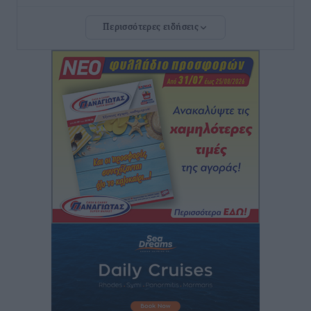
Αθλητικά
•
πριν 6 ώρες
Περισσότερες ειδήσεις
Συνελήφθησαν δύο άτομα στην Κάρπαθο για άγρα
πελατών
Τοπικές Ειδήσεις
•
πριν 6 ώρες
Χωρίς υποχρεωτική παρουσία μικρών στη 12άδα
Αθλητικά
•
πριν 7 ώρες
Ο Πελεκάνος, οι ανεμογεννήτριες και μια κοινότητα
που κανείς δεν ρώτησε
Δημο-Κρίσεις
•
πριν 7 ώρες
Η Ρόδος περιμένει και οι θεσμοί της λογομαχούν
Δημο-Κρίσεις
•
πριν 7 ώρες
Τα Γλυπτά του Παρθενώνα ως προσωπικό δώρο στον