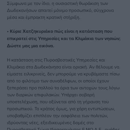
Σύμφωνα με τον ίδιο, η ουσιαστική θωράκιση των
Δωδεκανήσων απαιτεί μόνιμο προσωπικό, σύγχρονα
μέσα και έμπρακτη κρατική στήριξη.
• Κύριε Χατζηκυριάκο πώς είναι η κατάσταση που
επικρατεί στις Υπηρεσίες και τα Κλιμάκια των νησιών;
Δώστε μας μια εικόνα.
Η κατάσταση στις Πυροσβεστικές Υπηρεσίες και
Κλιμάκια στα Δωδεκάνησα είναι οριακή. Αν θέλουμε να
είμαστε ειλικρινείς, δεν μπορούμε να κρυβόμαστε πίσω
από το φιλότιμο των συναδέλφων, οι οποίοι έχουν
ξεπεράσει προ πολλού τα όρια των αντοχών τους λόγω
των διαρκών επιφυλακών. Υπάρχει σοβαρή
υποστελέχωση, που οξύνεται από τη γήρανση του
προσωπικού. Το κράτος όμως, για χάρη εντυπώσεων,
υποβαθμίζει επιπλέον την ασφάλεια των πολιτών,
ιδρύοντας νέες, εξειδικευμένες δομές στο
Πυροσβεστικό Σώμα (δασοκομάντος Ε.ΜΟ.Δ.Ε., ομάδες