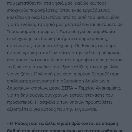
που μετατίθενται στα νησιά μας, καθώς και τους
εποχικούς πυροσβέστες. Όταν ένας εργαζόμενος
καλείται να διαθέσει πάνω από το μισό του μισθό μόνο
για το ενοίκιο, τα νησιά μας μετατρέπονται αυτόματα σε
“προορισμούς τιμωρίας”. Αυτό οδηγεί σε απροθυμία
στελέχωσης και διαρκή αιτήματα απομάκρυνσης,
εντείνοντας την υποστελέχωση. Ως Ένωση, ασκούμε
έντονη κριτική στην Πολιτεία για την έλλειψη μέριμνας,
δεν μπορεί να απαιτείς από τον πυροσβέστη να ρισκάρει
τη ζωή του, όταν δεν του εξασφαλίζεις τα στοιχειώδη
για να ζήσει. Πρότασή μας είναι η άμεση θεσμοθέτηση
επιδόματος στέγασης ή η αξιοποίηση δημόσιων ή
δημοτικών κτηρίων, μέσω ΕΣΠΑ – Ταμείου Ανάκαμψης,
για τη δημιουργία σύγχρονων εστιών στέγασης του
προσωπικού. Η ασφάλεια των νησιών προϋποθέτει
αξιοπρέπεια για αυτούς που την εγγυώνται.
• Η Ρόδος (και τα άλλα νησιά) βρίσκονται σε επαρκή
βαθμό ετοιμότητας προκειμένου να ανταποκριθούν σε