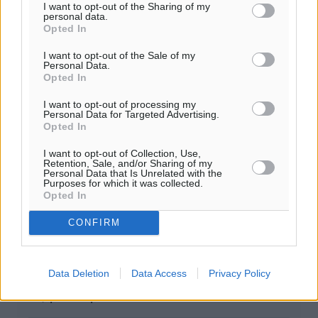
I want to opt-out of the Sharing of my
personal data.
Opted In
I want to opt-out of the Sale of my
Personal Data.
Opted In
I want to opt-out of processing my
0
Personal Data for Targeted Advertising.
Opted In
I want to opt-out of Collection, Use,
Retention, Sale, and/or Sharing of my
Personal Data that Is Unrelated with the
ΣΧΕΤΙΚΆ
Purposes for which it was collected.
Opted In
CONFIRM
Ιωάννης Χατζηκυριάκος: «Οι Πυροσβέστες στα Δωδεκάνησα
θα δώσουμε και φέτος τον καλύτερό μας εαυτό, γιατί αυτό…
Data Deletion
Data Access
Privacy Policy
Ιωάννης Χατζηκυριάκος: «Τα Δωδεκάνησα παραμένουν σε
αυξημένη ετοιμότητα»