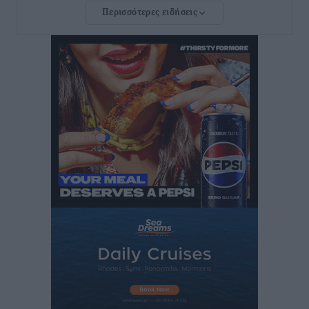
Περισσότερες ειδήσεις
Ευ. Τουρνάς: Απέναντι σε ακραία καιρικά φαινόμενα
δεν υπάρχουν περιθώρια εφησυχασμού
Ειδήσεις
•
πριν 3 ώρες
Στον Άγιο Νικόλαο Χάλκης ανοίγει ξανά το
ανανεωμένο εκκλησιαστικό μουσείο από τη Λέσχη
Lions Χάλκης
Τοπικές Ειδήσεις
•
πριν 3 ώρες
Ρόδος: «Βουλιάζει» από τουρίστες – Πάνω από 1 εκατ.
επιβάτες και 55 κρουαζιερόπλοια
Τοπικές Ειδήσεις
•
πριν 3 ώρες
Γ’ Εθνική Κατηγορία: Οι ημερομηνίες των
αγωνιστικών της κανονικής περιόδου
Αθλητικά
•
πριν 8 ώρες