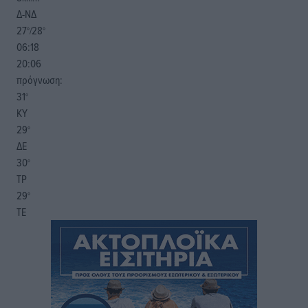
Δ-ΝΔ
27
28
°/
°
06:18
20:06
πρόγνωση:
31
°
ΚΥ
29
°
ΔΕ
30
°
ΤΡ
29
°
ΤΕ