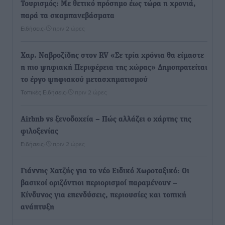
Τουρισμός: Με θετικό πρόσημο έως τώρα η χρονιά,
παρά τα σκαμπανεβάσματα
Ειδήσεις
•
πριν 2 ώρες
Χαρ. Ναβροζίδης στον RV «Σε τρία χρόνια θα είμαστε
η πιο ψηφιακή Περιφέρεια της χώρας» Δημοπρατείται
το έργο ψηφιακού μετασχηματισμού
Τοπικές Ειδήσεις
•
πριν 2 ώρες
Airbnb vs ξενοδοχεία – Πώς αλλάζει ο χάρτης της
φιλοξενίας
Ειδήσεις
•
πριν 2 ώρες
Γιάννης Χατζής για το νέο Ειδικό Χωροταξικό: Οι
βασικοί οριζόντιοι περιορισμοί παραμένουν –
Κίνδυνος για επενδύσεις, περιουσίες και τοπική
ανάπτυξη
Τοπικές Ειδήσεις
•
πριν 2 ώρες