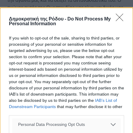
την αγωνία μας και να δείξει τα αντανακλαστικά του. Ο
αγώνας αυτός της Ομοσπονδίας μας είναι και δικός μας
αγώνας, και θα τον στηρίξουμε μέχρι τέλους
Δημοκρατική της Ρόδου -
Do Not Process My
Personal Information
#Πυροσβεστική
#Δωδεκάνησα
#Ενίσχυση
If you wish to opt-out of the sale, sharing to third parties, or
processing of your personal or sensitive information for
targeted advertising by us, please use the below opt-out
section to confirm your selection. Please note that after your
Δείτε περισσότερα άρθρα μας στα αποτελέσματα αναζήτησης
opt-out request is processed you may continue seeing
interest-based ads based on personal information utilized by
us or personal information disclosed to third parties prior to
Add Dimokratiki.gr on Google ↗
your opt-out. You may separately opt-out of the further
disclosure of your personal information by third parties on the
Ακολουθήστε μας στο Google News ★ ↗
IAB’s list of downstream participants. This information may
also be disclosed by us to third parties on the
IAB’s List of
Στο Google News πατήστε ★ Ακολουθήστε
Downstream Participants
that may further disclose it to other
third parties.
Personal Data Processing Opt Outs