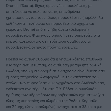
Drones, Πλωτά), δίχως όμως νέες προσλήψεις, με
αποτέλεσμα να καλείται να τις επανδρώνει
χρησιμοποιώντας τους ίδιους πυροσβέστες (παράλληλα
καθήκοντα – πλήρωμα σε πυροσβεστικό όχημα και
χειριστής Drone) από την ήδη άδεια «δεξαμενή»
πυροσβεστών. Φτιάχνουν δηλαδή νέες υπηρεσίες στα
χαρτιά, αδειάζοντας σε περίπτωση συμβάντος τα
πυροσβεστικά οχήματα πρώτης γραμμής.
Πρέπει να αντιληφθούμε ότι η νησιωτικότητα επιβάλλει
ιδιαίτερη αντιμετώπιση, σε αντίθεση με την ηπειρωτική
Ελλάδα, όπου η συνδρομή σε ενισχύσεις είναι άμεση από
όμορες Υπηρεσίες. Αναφορικά με την κατάσταση του
στόλου των πυροσβεστικών οχημάτων στα Δωδεκάνησα,
ενδεικτικά αναφέρω ότι στη Π.Υ. Ρόδου ο συνολικός
αριθμός των υδροφόρων πυροσβεστικών οχημάτων (για
όλες τις υπηρεσίες και κλιμάκια της Ρόδου, Καρπάθου
και Σύμης, πλην αερολιμένα) ανέρχεται στα 38 και ο μ.ο.