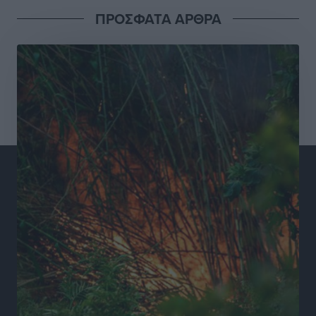
Ειδήσεις
•
πριν 9 ώρες
ΠΡΟΣΦΑΤΑ ΑΡΘΡΑ
Συνελήφθησαν έξι άτομα για ηχορύπανση από
καταστήματα στο Νότιο Αιγαίο
Τοπικές Ειδήσεις
•
πριν 10 ώρες
15 Αυγούστου 2026: Πώς θα πληρωθούν όσοι
εργαστούν την αργία – Τι ισχύει για πενθήμερο,
εξαήμερο και άδειες
Ειδήσεις
•
πριν 10 ώρες
Πλούσιο πολιτιστικό πρόγραμμα τον Αύγουστο από
τον Δήμο Ρόδου
Πολιτιστικά
•
πριν 10 ώρες
Βασίλης Υψηλάντης: Ξεμπλοκάρει η έκδοση και
παραχώρηση οριστικών τίτλων κυριότητας για 224
εργατικές κατοικίες στη Ρόδο