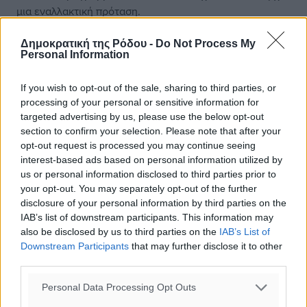
μια εναλλακτική πρόταση.
Διότι μέχρι στιγμής το γεγονός ότι η κυβέρνηση παρόλες
Δημοκρατική της Ρόδου -
Do Not Process My
Personal Information
τις αστοχίες και κάποια λάθη, παραμένει μια ισχυρή
κυβέρνηση η οποία έχει κρατήσει την κοινωνία όρθια κι
If you wish to opt-out of the sale, sharing to third parties, or
έχει οδηγήσει την οικονομία σε οδό ανάκαμψης. Δεν
processing of your personal or sensitive information for
μιλώ ακόμη για τη δυναμική ανάπτυξη, αλλά η ανάκαμψη
targeted advertising by us, please use the below opt-out
είναι δεδομένη. Δεν το λέει η Νέα Δημοκρατία και οι
section to confirm your selection. Please note that after your
ευρωβουλευτές ή οι βουλευτές της. Το λένε τα διεθνή
opt-out request is processed you may continue seeing
και τα ευρωπαϊκά φόρα που αναγνωρίζουν ότι η Ελλάδα
interest-based ads based on personal information utilized by
σε δύσκολους καιρούς με αυτήν την κυβέρνηση
us or personal information disclosed to third parties prior to
your opt-out. You may separately opt-out of the further
κατόρθωσε, αφενός να ελέγχει την οικονομία, αφετέρου
disclosure of your personal information by third parties on the
να σταθεί όρθια η κοινωνία.
IAB’s list of downstream participants. This information may
also be disclosed by us to third parties on the
IAB’s List of
Downstream Participants
that may further disclose it to other
third parties.
#Τουρκία
#Προκλητικότητα
#Εξωτερική Πολιτική
Personal Data Processing Opt Outs