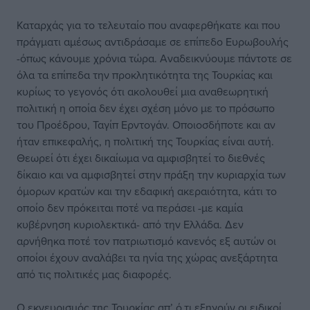
Καταρχάς για το τελευταίο που αναφερθήκατε και που
πράγματι αμέσως αντιδράσαμε σε επίπεδο Ευρωβουλής
-όπως κάνουμε χρόνια τώρα. Αναδεικνύουμε πάντοτε σε
όλα τα επίπεδα την προκλητικότητα της Τουρκίας και
κυρίως το γεγονός ότι ακολουθεί μια αναθεωρητική
πολιτική η οποία δεν έχει σχέση μόνο με το πρόσωπο
του Προέδρου, Ταγίπ Ερντογάν. Οποιοσδήποτε και αν
ήταν επικεφαλής, η πολιτική της Τουρκίας είναι αυτή.
Θεωρεί ότι έχει δικαίωμα να αμφισβητεί το διεθνές
δίκαιο και να αμφισβητεί στην πράξη την κυριαρχία των
όμορων κρατών και την εδαφική ακεραιότητα, κάτι το
οποίο δεν πρόκειται ποτέ να περάσει -με καμία
κυβέρνηση κυριολεκτικά- από την Ελλάδα. Δεν
αρνήθηκα ποτέ τον πατριωτισμό κανενός εξ αυτών οι
οποίοι έχουν αναλάβει τα ηνία της χώρας ανεξάρτητα
από τις πολιτικές μας διαφορές.
Ο εκνευρισμός της Τουρκίας απ’ ό,τι εξηγούν οι ειδικοί