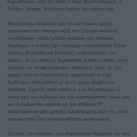
Καρυστιανού, από την άλλη ο τέως πρωθυπουργός, κ.
Αλέξης Τσίπρας. Θα ήθελα λοιπόν στο σχόλιο σας.
Θα ξεκινήσω λέγοντάς σας ότι για λόγους αρχής,
προσωπικά δεν υποτιμώ ποτέ στη ζωή μου κανέναν
συνάνθρωπο -πόσω μάλλον κανέναν στο πολιτικό
στερέωμα, ο οποίος έχει δικαίωμα οποιοσδήποτε Έλλην
πολίτης (Ελληνίδα και Έλληνας) να διεκδικήσει, ό,τι
νομίζει. Σε μια ανοιχτή δημοκρατία δυτικού τύπου, αυτά
τα κρίνει σε τελική ανάλυση ο ελληνικός λαός. Σε ό,τι
αφορά στην κα Καρυστιανού, προσωπικά το είχα
διαβλέψει, πολεμήθηκα γι’ αυτό -μέχρι βόμβα μου
στείλανε. Είχα πει πολύ απλά ότι η κα Καρυστιανού η
οποία έχει τον σεβασμό και την συμπαράσταση όλων μας
για το δράμα που πέρασε με την απώλεια 57
συνανθρώπων μας, μεταξύ των οποίων η κόρη της, είναι
μια μάνα που έτσι αντιμετωπίζεται μεμονωμένα.
Ως προς την πολιτική, η κα Καριστιανού θεώρησε ότι από