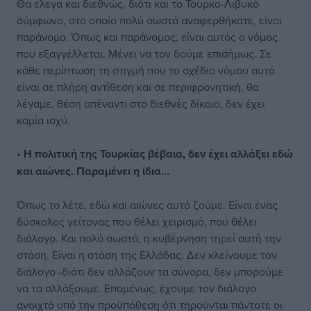
Θα έλεγα και διεθνώς, διότι και το Τουρκο-Λιβυκό
σύμφωνο, στο οποίο πολύ σωστά αναφερθήκατε, είναι
παράνομο. Όπως και παράνομος, είναι αυτός ο νόμος
που εξαγγέλλεται. Μένει να τον δούμε επισήμως. Σε
κάθε περίπτωση τη στιγμή που το σχέδιο νόμου αυτό
είναι σε πλήρη αντίθεση και σε περιφρονητική, θα
λέγαμε, θέση απέναντι στο διεθνές δίκαιο, δεν έχει
καμία ισχύ.
• Η πολιτική της Τουρκίας βέβαια, δεν έχει αλλάξει εδώ
και αιώνες. Παραμένει η ίδια…
Όπως το λέτε, εδώ και αιώνες αυτό ζούμε. Είναι ένας
δύσκολος γείτονας που θέλει χειρισμό, που θέλει
διάλογο. Και πολύ σωστά, η κυβέρνηση τηρεί αυτή την
στάση. Είναι η στάση της Ελλάδας. Δεν κλείνουμε τον
διάλογο -διότι δεν αλλάζουν τα σύνορα, δεν μπορούμε
να τα αλλάξουμε. Επομένως, έχουμε τον διάλογο
ανοιχτό υπό την προϋπόθεση ότι τηρούνται πάντοτε οι