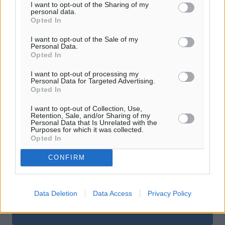
I want to opt-out of the Sharing of my
Δείτε περισσότερα άρθρα μας στα αποτελέσματα αναζήτησης
personal data.
Opted In
Add Dimokratiki.gr on Google ↗
I want to opt-out of the Sale of my
Personal Data.
Opted In
Ακολουθήστε μας στο Google News ★ ↗
I want to opt-out of processing my
Στο Google News πατήστε ★ Ακολουθήστε
Personal Data for Targeted Advertising.
Opted In
I want to opt-out of Collection, Use,
Retention, Sale, and/or Sharing of my
Personal Data that Is Unrelated with the
Purposes for which it was collected.
Opted In
CONFIRM
Data Deletion
Data Access
Privacy Policy
0