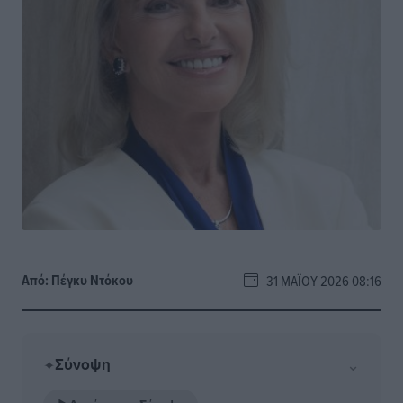
Από:
Πέγκυ Ντόκου
31 ΜΑΪ́ΟΥ 2026 08:16
Σύνοψη
⌄
✦