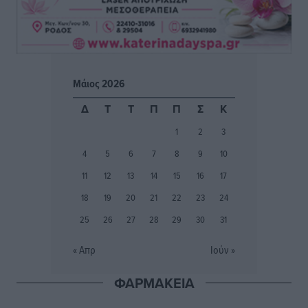
Αθλητικά
•
πριν 3 ώρες
Φοίβος: Εν αναμονή του Νίκου Λαζίδη
Αθλητικά
•
πριν 3 ώρες
Μάιος 2026
Ιάλυσος Β’: Νωρίς νωρίς μπήκαν στα βάσανα της
Δ
Τ
Τ
Π
Π
Σ
Κ
προετοιμασίας
1
2
3
Αθλητικά
•
πριν 3 ώρες
4
5
6
7
8
9
10
Εθνικός Αρχίπολης: Μεγάλο βήμα προόδου η ίδρυση
11
12
13
14
15
16
17
Ακαδημίας
18
19
20
21
22
23
24
Αθλητικά
•
πριν 3 ώρες
25
26
27
28
29
30
31
Ιππότες: Με το βλέμμα στραμμένο στο μέλλον
« Απρ
Ιούν »
Αθλητικά
•
πριν 3 ώρες
ΦΑΡΜΑΚΕΙΑ
ΠΑΜΕ ΣΤΟΙΧΗΜΑ: Περισσότερα από 95 εκατομμύρια