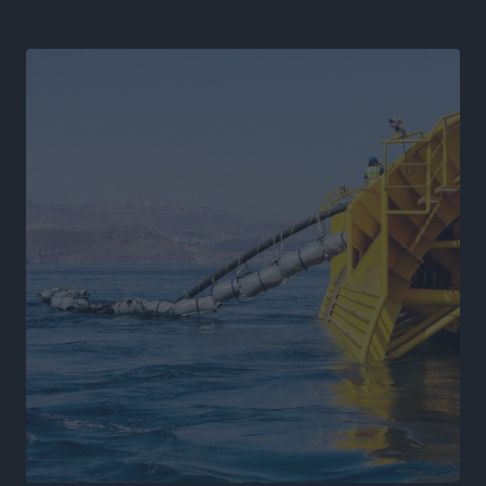
Ειδήσεις
•
πριν 7 ώρες
Στον Ιπποκράτη η Μαρία Βλάχου
Αθλητικά
•
πριν 7 ώρες
Οικονομική ενίσχυση για συντήρηση στο κλειστό της
Καρπάθου
Αθλητικά
•
πριν 7 ώρες
Στάθης Αντωνάς: Ένα βήμα πριν από επαγγελματικό
συμβόλαιο πυγμαχίας με MTGP και BXGP για Ευρώπη
και Αυστραλία
Αθλητικά
•
πριν 7 ώρες
ΚΑΕ Κολοσσός: Τα… ευρωπαϊκά εισιτήρια διαρκείας
Αθλητικά
•
πριν 7 ώρες