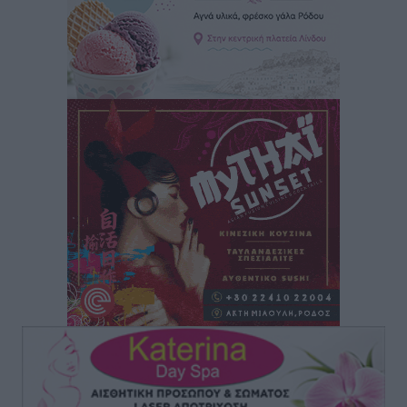
τρόμου” – Η συγκλονιστική μαρτυρία της Χαρούλας
Γιασιράνη στον RV για τα γεγονότα που οδήγησαν στο
Σύμφωνο της Λέρου
Τοπικές Ειδήσεις
•
πριν 3 ώρες
Συναυλία με τον Γιάννη Κότσιρα στις 21 Αυγούστου
Πολιτιστικά
•
πριν 3 ώρες
Έκτακτη συνεδρίαση της Δημοτικής Επιτροπής Ρόδου
αύριο Παρασκευή 7 Αυγούστου
Τοπικές Ειδήσεις
•
πριν 3 ώρες
ΑΕΡΑ: Δεν σταματάει να ενισχύεται, νέο απόκτημα ο
Μητρόπουλος
Αθλητικά
•
πριν 3 ώρες
Κλεάνθης: Δουλειές μετά ευχαριστιών στο γήπεδο,
ατομικό για δύο