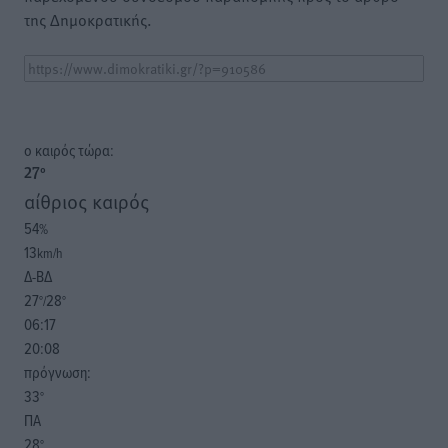
της Δημοκρατικής.
o καιρός τώρα:
27
°
αίθριος καιρός
54
%
13
km/h
Δ-ΒΔ
27
28
°/
°
06:17
20:08
πρόγνωση:
33
°
ΠΑ
28
°