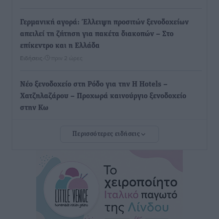
Γερμανική αγορά: Έλλειψη προσιτών ξενοδοχείων
απειλεί τη ζήτηση για πακέτα διακοπών – Στο
επίκεντρο και η Ελλάδα
Ειδήσεις
•
πριν 2 ώρες
Νέο ξενοδοχείο στη Ρόδο για την H Hotels –
Χατζηλαζάρου – Προχωρά καινούργιο ξενοδοχείο
στην Κω
Τοπικές Ειδήσεις
•
πριν 2 ώρες
Περισσότερες ειδήσεις
Αυτοκίνητο μπήκε παράνομα σε μονόδρομο στο
Μαστιχάρι – Αναποδογύρισε όχημα με μητέρα και
5χρονο παιδί
Τοπικές Ειδήσεις
•
πριν 3 ώρες
“Η Ευρώπη αντιμετώπιζε το προσφυγικό σαν ταινία