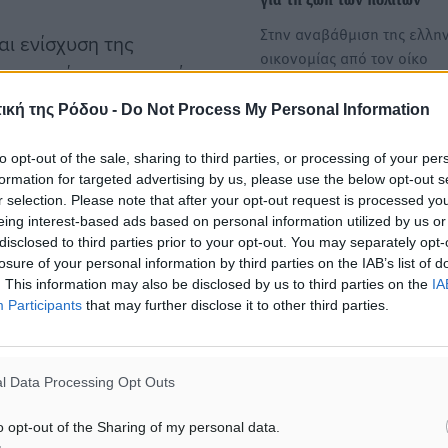
για τη ζωή των πολιτών
Στην αναβάθμιση της ελλην
ι ενίσχυση της
οικονομίας από τον οίκο
ιομηχανίας, προχωρώντας
Moody's αναφέρθηκε σε
023. Επίσης
ανάρτησή του ο Παύλος
ική της Ρόδου -
Do Not Process My Personal Information
Μαρινάκης.…
 για το 2023.
to opt-out of the sale, sharing to third parties, or processing of your per
formation for targeted advertising by us, please use the below opt-out s
Θετικές ως τώρα οι προβλέ
ανίας
r selection. Please note that after your opt-out request is processed y
την νέα τουριστική σεζόν
eing interest-based ads based on personal information utilized by us or
Πολύ καλά είναι τα νέα για
disclosed to third parties prior to your opt-out. You may separately opt-
 να ανακάμπτει
losure of your personal information by third parties on the IAB’s list of
τουριστική σεζόν της Ρόδο
 βουτιά που
. This information may also be disclosed by us to third parties on the
IA
Participants
that may further disclose it to other third parties.
ας και όλα δείχνουν ότι
19.
l Data Processing Opt Outs
ης Αερομεταφορών (IATA),
o opt-out of the Sharing of my personal data.
ίας αναμένεται να φτάσουν