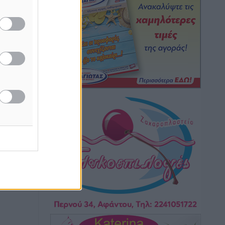
Η Ρόδος περιμένει και οι θεσμοί της
λογομαχούν
Δημο-Κρίσεις
•
πριν 6 ώρες
Τα Γλυπτά του Παρθενώνα ως
προσωπικό δώρο στον Τραμπ
Δημο-Κρίσεις
•
πριν 6 ώρες
Το στενό της Κρεμαστής μπήκε στη
λίστα των 7 θαυμάτων της αναμονής
Δημο-Κρίσεις
•
πριν 6 ώρες
ΣΕΤΕ: Σημαντική θεσμική εξέλιξη η
ΚΥΑ για το ΕΧΠ για τον τουρισμό
Ειδήσεις
•
πριν 7 ώρες