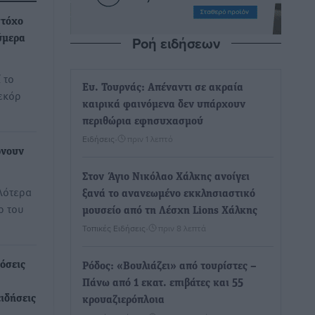
στόχο
Ροή ειδήσεων
ύμερα
 το
Ευ. Τουρνάς: Απέναντι σε ακραία
εκόρ
καιρικά φαινόμενα δεν υπάρχουν
περιθώρια εφησυχασμού
Ειδήσεις
•
πριν 1 λεπτό
ρνουν
Στον Άγιο Νικόλαο Χάλκης ανοίγει
λότερα
ξανά το ανανεωμένο εκκλησιαστικό
ρ του
μουσείο από τη Λέσχη Lions Χάλκης
Τοπικές Ειδήσεις
•
πριν 8 λεπτά
όσεις
Ρόδος: «Βουλιάζει» από τουρίστες –
Πάνω από 1 εκατ. επιβάτες και 55
ειδήσεις
κρουαζιερόπλοια