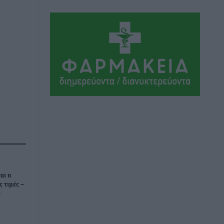
πληρωθούν όσοι εργαστούν την αργία –
Τι ισχύει για πενθήμερο, εξαήμερο και
άδειες
Ειδήσεις
•
πριν 7 ώρες
Πλούσιο πολιτιστικό πρόγραμμα τον
Αύγουστο από τον Δήμο Ρόδου
Πολιτιστικά
•
πριν 7 ώρες
Βασίλης Υψηλάντης: Ξεμπλοκάρει η
έκδοση και παραχώρηση οριστικών
τίτλων κυριότητας για 224 εργατικές
κατοικίες στη Ρόδο
Τοπικές Ειδήσεις
•
πριν 7 ώρες
αι η
ς τιμές –
ς
ΣΕΓΑΣ: Πιστώθηκαν τα έξοδα
μετακίνησης του Πανελληνίου
Πρωταθλήματος Κ20 στα σωματεία