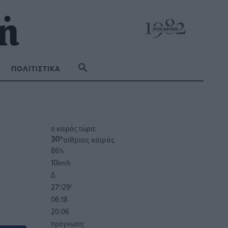
ΠΟΛΙΤΙΣΤΙΚΆ
o καιρός τώρα:
αίθριος καιρός
30
°
86
%
10
km/h
Δ
27
29
°/
°
06:18
20:06
πρόγνωση: