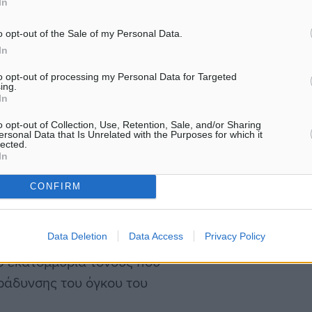
In
ριθώριο κέρδους) που είναι
 των 4,7 δισ. δολαρίων,
o opt-out of the Sale of my Personal Data.
Τα λειτουργικά κέρδη της
In
δισ. δολάρια το 2023,
to opt-out of processing my Personal Data for Targeted
ing.
του Δεκεμβρίου για
In
επίσης υπερδιπλάσιο από τα
o opt-out of Collection, Use, Retention, Sale, and/or Sharing
ιμάται για το 2022.
ersonal Data that Is Unrelated with the Purposes for which it
lected.
In
 που πρόκειται να
CONFIRM
 λόγο για περίπου 4,35
λησιάζει τα 4,54 δισ. που
Data Deletion
Data Access
Privacy Policy
να είναι 57,8 εκατ. τόνοι,
,5 εκατομμύρια τόνους που
ράδυνσης του όγκου του