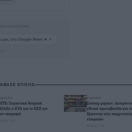
ματα αναζήτησης
ε μας στο Google News ★ ↗
ήστε
ΙΑΒΑΣΕ ΕΠΙΣΗΣ
ΕΙΔΉΣΕΙΣ
ΕΙΔΉΣΕΙΣ
ΣΕΤΕ: Σημαντική θεσμική
Σούπερ μάρκετ: Διευρύνετ
εξέλιξη η ΚΥΑ για το ΕΧΠ για
εθνική πρωτοβουλία για τι
τον τουρισμό
Eρχονται νέες συμμετοχέ
εταιρειών
8.08.26 · 11:40
08.08.26 · 11:20