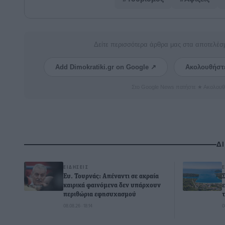
Δείτε περισσότερα άρθρα μας στα αποτελέσ
Add Dimokratiki.gr on Google ↗
Ακολουθήστ
Στο Google News πατήστε ★ Ακολουθ
Δ
ΕΙΔΉΣΕΙΣ
Ευ. Τουρνάς: Απέναντι σε ακραία
καιρικά φαινόμενα δεν υπάρχουν
περιθώρια εφησυχασμού
08.08.26 · 18:14
0