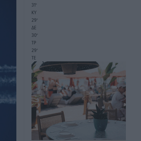
31
°
ΚΥ
29
°
ΔΕ
30
°
ΤΡ
29
°
ΤΕ