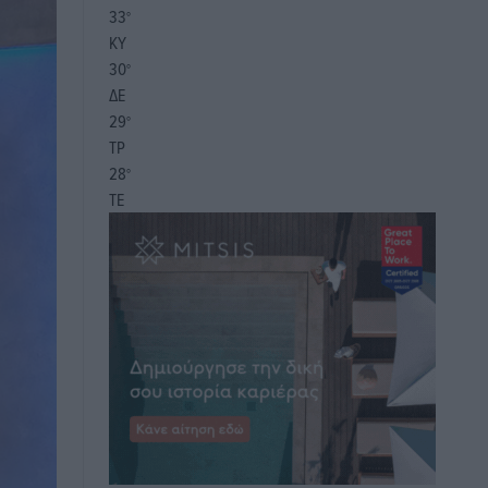
33
°
ΚΥ
30
°
ΔΕ
29
°
ΤΡ
28
°
ΤΕ