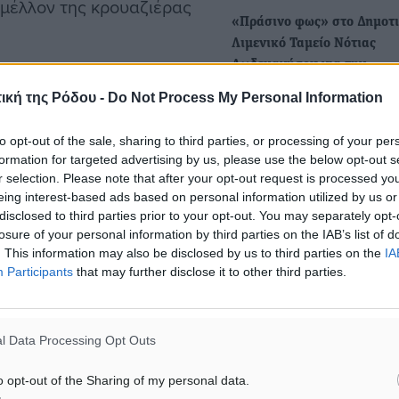
 μέλλον της κρουαζιέρας
«Πράσινο φως» στο Δημοτ
Λιμενικό Ταμείο Νότιας
Δωδεκανήσου για την
 MedCruise αφορούν
απομάκρυνση της εταιρεία
ική της Ρόδου -
Do Not Process My Personal Information
τές στο ευρύ κοινό.
«ΝΗΡΕΥΣ Α.Ε.»…
Απόφαση 1939/2025 του
ες, καθώς και το επίσημο
to opt-out of the sale, sharing to third parties, or processing of your per
Συμβουλίου της Επικρατεία
formation for targeted advertising by us, please use the below opt-out s
τον λιμένα Ακαντιάς - Το…
r selection. Please note that after your opt-out request is processed y
eing interest-based ads based on personal information utilized by us or
ή συνέλευση της
disclosed to third parties prior to your opt-out. You may separately opt-
Την «έξωση» του Τελωνείο
losure of your personal information by third parties on the IAB’s list of
σημο τόσο για την ένωση
το λιμάνι της Ρόδου κινεί τ
. This information may also be disclosed by us to third parties on the
IA
ζιέρας.
Participants
that may further disclose it to other third parties.
Δημοτικό Λιμενικό Ταμείο 
Δωδεκανήσου
Το Δημοτικό Λιμενικό Ταμεί
ηριοτήτων, όπως:
l Data Processing Opt Outs
Νότιας Δωδεκανήσου, έχον
λάβει υπόψιν τις κατευθύνσ
δικτύωσης με κορυφαίες
o opt-out of the Sharing of my personal data.
οδηγίες…