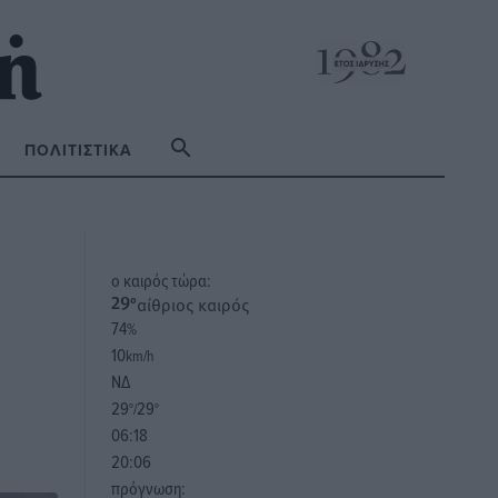
ΠΟΛΙΤΙΣΤΙΚΆ
o καιρός τώρα:
αίθριος καιρός
29
°
74
%
10
km/h
ΝΔ
29
29
°/
°
06:18
20:06
πρόγνωση: