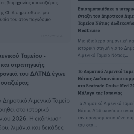
 της βιομηχανίας κρουαζιέρας.
Επισημοποιήθηκε η ιστορι
της CLIA σηματοδοτεί μια
ένταξη του Δημοτικού Λιμ
ουσία του στον παγκόσμιο
Ταμείου Νότιας Δωδεκανή
MedCruise
Dimokratiki AI
Μια ιδιαίτερα σημαντική κα
ιστορική στιγμή για το Δημ
μενικού Ταμείου •
Λιμενικό Ταμείο Νότιας…
και στρατηγικής
χρονικά του ΔΛΤΝΔ έγινε
Το Δημοτικό Λιμενικό Ταμε
Νότιας Δωδεκανήσου συμμ
ρουαζιέρας
στο Seatrade Cruise Med 2
Μάλαγα της Ισπανίας
 Δημοτικό Λιμενικό Ταμείο
Το Δημοτικό Λιμενικό Ταμεί
ηθεί στο ιστορικό
Νότιας Δωδεκανήσου ανακ
ουνίου 2026. Η εκδήλωση
την προγραμματισμένη συ
του στη…
ου, λιμάνια και δεκάδες