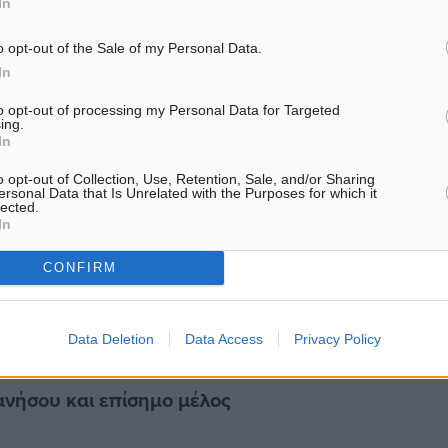
In
ν μέσων ενημέρωσης.
o opt-out of the Sale of my Personal Data.
 συζητήσεις σε βασικά
In
ωση.
to opt-out of processing my Personal Data for Targeted
ing.
In
τελευταίες τάσεις και
o opt-out of Collection, Use, Retention, Sale, and/or Sharing
ersonal Data that Is Unrelated with the Purposes for which it
lected.
In
ές συνεδρίες αφιερωμένες
CONFIRM
ουαζιέρας.
Data Deletion
Data Access
Privacy Policy
νήσου και
επίσημο μέλος