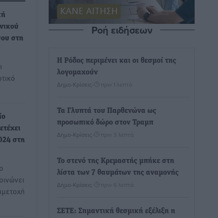
κή
Ροή ειδήσεων
ενικού
σου στη
Η Ρόδος περιμένει και οι θεσμοί της
ι
λογομαχούν
οτικό
Δημο-Κρίσεις
•
πριν 1 λεπτό
Τα Γλυπτά του Παρθενώνα ως
ίο
προσωπικό δώρο στον Τραμπ
ετέχει
Δημο-Κρίσεις
•
πριν 3 λεπτά
024 στη
Το στενό της Κρεμαστής μπήκε στη
ο
λίστα των 7 θαυμάτων της αναμονής
οινώνει
Δημο-Κρίσεις
•
πριν 6 λεπτά
μμετοχή
ΣΕΤΕ: Σημαντική θεσμική εξέλιξη η