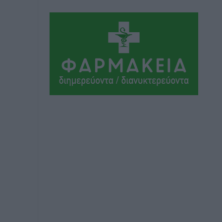
Αθλητικά
•
πριν 1 ώρα
ΔΕΑΣ Δάφνη Ρόδου: Η Ευαγγελία
Τετράδη στο τεχνικό επιτελείο
Αθλητικά
•
πριν 1 ώρα
Γ.Σ. Διαγόρας: Το οργανόγραμμα των
Ακαδημιών
Αθλητικά
•
πριν 1 ώρα
Σταυρός Καλυθιών: Απέκτησε και την
Ειρήνη Καρελλάκη
Αθλητικά
•
πριν 2 ώρες
Πρωτάθλημα Καλαθοσφαίρισης
Δικηγορικών Συλλόγων Ελλάδας και
Κύπρου: Η Ρόδος φιλοξένησε με
επιτυχία την 17η διοργάνωση