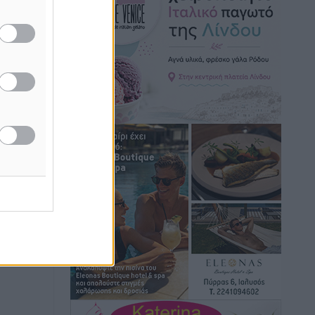
Τοπικές Ειδήσεις
•
πριν 41 λεπτά
15 Αυγούστου 2026: Πώς θα
πληρωθούν όσοι εργαστούν την αργία –
Τι ισχύει για πενθήμερο, εξαήμερο και
άδειες
Ειδήσεις
•
πριν 42 λεπτά
Πλούσιο πολιτιστικό πρόγραμμα τον
Αύγουστο από τον Δήμο Ρόδου
Πολιτιστικά
•
πριν 58 λεπτά
Βασίλης Υψηλάντης: Ξεμπλοκάρει η
έκδοση και παραχώρηση οριστικών
τίτλων κυριότητας για 224 εργατικές
κατοικίες στη Ρόδο
Τοπικές Ειδήσεις
•
πριν 1 ώρα