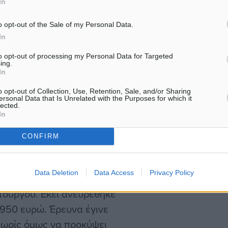
In
κο εντοπίστηκαν τρεις
ηπειρωτική…
έργαστη κάνναβη. Η
o opt-out of the Sale of my Personal Data.
In
 και η τρίτη 1.156, με το
γραμμάρια, ποσότητα που
to opt-out of processing my Personal Data for Targeted
ing.
έρευνας βρέθηκε επίσης
In
νίας, καθώς και το
o opt-out of Collection, Use, Retention, Sale, and/or Sharing
ersonal Data that Is Unrelated with the Purposes for which it
lected.
In
CONFIRM
εντρικό Λιμεναρχείο
Data Deletion
Data Access
Privacy Policy
τοικία του 27χρονου, η
τουργού. Εκεί ανευρέθηκε
.950 ευρώ. Έρευνα έγινε
χωρίς όμως να προκύψει