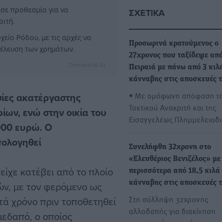
σε προθεσμία για να
ΣΧΕΤΙΚΆ
ιτή.
είο Ρόδου, με τις αρχές να
Προσωρινά κρατούμενος ο
οέλευση των χρημάτων.
27χρονος που ταξίδεψε από
Dimokratiki AI
Πειραιά με πάνω από 3 κιλ
κάνναβης στις αποσκευές 
• Με ομόφωνη απόφαση τ
σίες ακατέργαστης
Τακτικού Ανακριτή και της
ων, ενώ στην οικία του
Εισαγγελέως Πλημμελειοδ
000 ευρώ. Ο
πολογηθεί
Συνελήφθη 32χρονη στο
«Ελευθέριος Βενιζέλος» με
είχε κατέβει από το πλοίο
περισσότερα από 18,5 κιλά
κάνναβης στις αποσκευές 
ών, με τον φερόμενο ως
Στη σύλληψη 32χρονης
ητά χρόνο πριν τοποθετηθεί
αλλοδαπής για διακίνηση
μεδαπό, ο οποίος