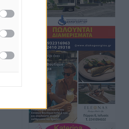
Τοπικές Ειδήσεις
•
πριν 4 ώρες
Iατρικός Σύλλογος Ροδου προς Α.
Γεωργιάδη: Στρατηγικές Προτάσεις για
την Ενίσχυση της Δημόσιας Υγείας στη
Νησιωτική Ελλάδα και στα
Νοσοκομεία της Γ΄ Ζώνης
Τοπικές Ειδήσεις
•
πριν 4 ώρες
Πάνθηρες: Ξεκίνησαν αισιόδοξοι για
την παρθενική “πτήση” τους
Αθλητικά
•
πριν 5 ώρες
Άρης Αρχαγγέλου: Στο πλευρό του
άτυχου Ιάκωβου Θωμά
Αθλητικά
•
πριν 5 ώρες