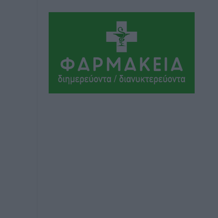
Αθλητικά
•
πριν 7 ώρες
Συνελήφθη 37χρονη στη Ρόδο γιατί
είχε αφήσει τα τρία ανήλικα παιδιά της
χωρίς επιτήρηση
Τοπικές Ειδήσεις
•
πριν 7 ώρες
Σταυρός Καλυθιών: Απέκτησε την
Φωτεινή Πιζάνια
Αθλητικά
•
πριν 7 ώρες
Το Yucatan Show έρχεται στη Ρόδο με
τον Frankie Lluc
Πολιτιστικά
•
πριν 8 ώρες
Σι Τζέι Χάρις: «Να πανηγυρίσουμε
πολλές νίκες μαζί»