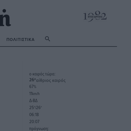
ΠΟΛΙΤΙΣΤΙΚΆ
o καιρός τώρα:
αίθριος καιρός
26
°
67
%
11
km/h
Δ-ΒΔ
25
26
°/
°
06:18
20:07
πρόγνωση: