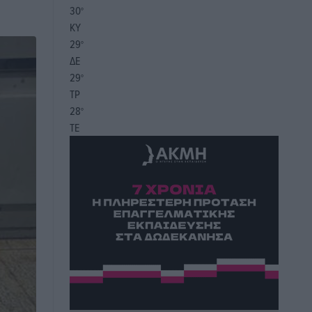
30
°
ΚΥ
29
°
ΔΕ
29
°
ΤΡ
28
°
ΤΕ