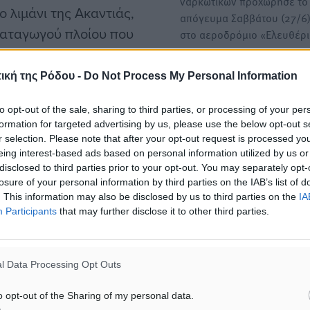
ναρκωτικών προχώρησε το
 λιμάνι της Ακαντιάς,
απόγευμα Σαββάτου (27/6
ματαγωγού πλοίου που
στο αεροδρόμιο «Ελευθέρ
Με 1,3 κιλά κοκαΐνης στα 
ική της Ρόδου -
Do Not Process My Personal Information
της Δίωξης 59χρονος που
εντοπίστηκε στο λιμάνι
to opt-out of the sale, sharing to third parties, or processing of your per
formation for targeted advertising by us, please use the below opt-out s
Προσωρινά κρατούμενος
ισμένων αστυνομικών
r selection. Please note that after your opt-out request is processed y
οδηγείται 19χρονος για την
eing interest-based ads based on personal information utilized by us or
ς Περιφερειακής Ομάδας
καβάτζα του Αρχαγγέλου •
disclosed to third parties prior to your opt-out. You may separately opt-
είας του Κεντρικού
59χρονος…
losure of your personal information by third parties on the IAB’s list of
υε με το συγκεκριμένο
. This information may also be disclosed by us to third parties on the
IA
Participants
that may further disclose it to other third parties.
γχόμενο χώρο, όπου του
Φορτίο 18 κιλών skunk με 
προορισμό τη Ρόδο εντοπίσ
 μαζί του. Η απάντηση που
στις αποσκευές 32χρονης
l Data Processing Opt Outs
αλλοδαπής
Ένα φορτίο που, σύμφωνα 
o opt-out of the Sharing of my personal data.
κευών έδωσαν, ωστόσο,
κατηγορία, δεν θα έμενε σ