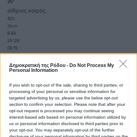
26
°
αίθριος καιρός
42
%
3
km/h
Β-ΒΑ
26
26
°/
°
06:19
20:05
πρόγνωση:
Δημοκρατική της Ρόδου -
Do Not Process My
32
°
Personal Information
ΔΕ
30
°
If you wish to opt-out of the sale, sharing to third parties, or
ΤΡ
processing of your personal or sensitive information for
targeted advertising by us, please use the below opt-out
28
°
section to confirm your selection. Please note that after your
ΤΕ
opt-out request is processed you may continue seeing
28
°
interest-based ads based on personal information utilized by
ΠΕ
us or personal information disclosed to third parties prior to
your opt-out. You may separately opt-out of the further
disclosure of your personal information by third parties on the