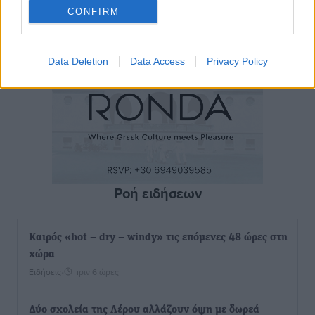
CONFIRM
Data Deletion
Data Access
Privacy Policy
Ροή ειδήσεων
Καιρός «hot – dry – windy» τις επόμενες 48 ώρες στη
χώρα
Ειδήσεις
•
πριν 6 ώρες
Δύο σχολεία της Λέρου αλλάζουν όψη με δωρεά