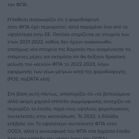
τον ΦΠΑ.
Η έκθεση αναγνωρίζει ότι η φοροδιαφυγή
στον ΦΠΑ έχει περιοριστεί, αλλά παραμένει ένα από τα
υψηλότερα στην ΕΕ. Ωστόσο στηρίζεται σε στοιχεία των
ετών 2021-2022, καθώς δεν έχουν ανακοινωθεί
επισήμως νέα στοιχεία της Κομισιόν που αναμένονται τις
επόμενες μέρες και εκτιμάται ότι θα δείξουν δραστική
μείωση του «κενού» ΦΠΑ το 2022-2023, λόγω
εφαρμογής των νέων μέτρων κατά της φοροδιαφυγής
(POS, myDATA κλπ).
Στη βάση αυτή πάντως, υποστηρίζει ότι «το βελτιούμενο
αλλά ακόμη χαμηλό επίπεδο συμμόρφωσης συνεχίζει να
περιορίζει τα έσοδα, παρά τους υψηλούς φορολογικούς
συντελεστές στην κατανάλωση. Το 2022, η Ελλάδα
επέβαλε τον 7ο υψηλότερο συντελεστή ΦΠΑ στον
ΟΟΣΑ, αλλά η συνεισφορά του ΦΠΑ στα δημόσια έσοδα
ήταν στο επίπεδο του μέσου όρου του ΟΟΣΑ».