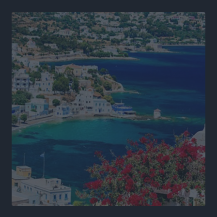
Αθλητικά
•
πριν 16 ώρες
Φοιτητική στέγη: «Φωτιά» τα ενοίκια σε Αθήνα και
Θεσσαλονίκη – Έως 800 ευρώ στο Ρέθυμνο
Ειδήσεις
•
πριν 16 ώρες
Η Τουρκία σε νέο «κρεσέντο» προκλήσεων στο Αιγαίο
με 18 παραβάσεις και παραβιάσεις
Ειδήσεις
•
πριν 16 ώρες
Θερινές εκπτώσεις 2026 έως τις 31 Αυγούστου – Τι
πρέπει να προσέξουν οι καταναλωτές
Ειδήσεις
•
πριν 16 ώρες
ΑΔΜΗΕ: Ολοκληρώνεται η ηλεκτρική διασύνδεση των
Κυκλάδων, τα οφέλη
Ειδήσεις
•
πριν 16 ώρες