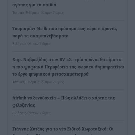
αγάπης για τα παιδιά
Τοπικές Ειδήσεις
•
πριν 7 ώρες
Τουρισμός: Με θετικό πρόσημο έως τώρα η χρονιά,
παρά τα σκαμπανεβάσματα
Ειδήσεις
•
πριν 7 ώρες
Χαρ. Ναβροζίδης στον RV «Σε τρία χρόνια θα είμαστε
η πιο ψηφιακή Περιφέρεια της χώρας» Δημοπρατείται
το έργο ψηφιακού μετασχηματισμού
Τοπικές Ειδήσεις
•
πριν 7 ώρες
Airbnb vs ξενοδοχεία – Πώς αλλάζει ο χάρτης της
φιλοξενίας
Ειδήσεις
•
πριν 7 ώρες
Γιάννης Χατζής για το νέο Ειδικό Χωροταξικό: Οι