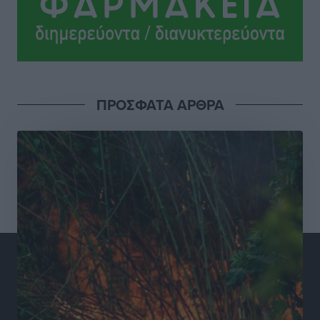
Σούπερ μάρκετ: Διευρύνεται η εθνική πρωτοβουλία
για τις τιμές – Eρχονται νέες συμμετοχές εταιρειών
Ειδήσεις
•
πριν 14 ώρες
ΠΡΟΣΦΑΤΑ ΑΡΘΡΑ
Συνελήφθησαν έξι άτομα για ηχορύπανση από
καταστήματα στο Νότιο Αιγαίο
Τοπικές Ειδήσεις
•
πριν 14 ώρες
15 Αυγούστου 2026: Πώς θα πληρωθούν όσοι
εργαστούν την αργία – Τι ισχύει για πενθήμερο,
εξαήμερο και άδειες
Ειδήσεις
•
πριν 14 ώρες
Πλούσιο πολιτιστικό πρόγραμμα τον Αύγουστο από
τον Δήμο Ρόδου
Πολιτιστικά
•
πριν 15 ώρες