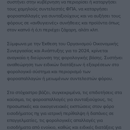
συστήνει στην κυβέρνηση να περιορίσει ή καταργήσει
τους χαμηλούς συντελεστές ΦΠΑ, να καταργήσει
φοροαπαλλαγές για συνταξιούχους και να αυξήσει τους
φόρους σε «ανθυγιεινές» συνήθειες και προϊόντα όπως
στον καπνό ή ό,τι περιέχει ζάχαρη, αλάτι κλπ.
Σύμφωνα με την Έκθεση του Οργανισμού Οικονομικής
Συνεργασίας και Ανάπτυξης για το 2024, κρίνεται
αναγκαία η διεύρυνση της φορολογικής βάσης. Συστήνει
αναθεώρηση των ειδικών διατάξεων ή εξαιρέσεων στο
φορολογικό σύστημα και περιορισμό των
φοροαπαλλαγών ή μειωμένων συντελεστών φόρου.
Στο στόχαστρο βάζει, συγκεκριμένα, τις επιδοτήσεις στα
καύσιμα, τις φοροαπαλλαγές για συνταξιούχους, τις
προσωπικές και οικογενειακές εκπτώσεις στον φόρο
εισοδήματος πχ για ιατρική περίθαλψη ή δαπάνες σε
επαγγελματίες, τις φορολογικές απαλλαγές για
εισοδήματα από ενοίκιο, καθώς και ειδικές διατάξεις για