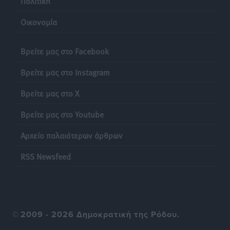
Πολιτική
Δεκατέσσερα ονόματα στο τραπέζι για το ψηφοδέλτιο
Οικονομία
του ΠΑΣΟΚ στα Δωδεκάνησα
Τοπικές Ειδήσεις
•
πριν 18 ώρες
Βρείτε μας στο Facebook
Πιλοτικό πρόγραμμα για την αντιμετώπιση του
Βρείτε μας στο Instagram
λαγοκέφαλου σε Νότιο Αιγαίο και Κρήτη
Βρείτε μας στο X
Τοπικές Ειδήσεις
•
πριν 18 ώρες
Βρείτε μας στο Youtube
Οι θαυματουργές Παναγίες της Δωδεκανήσου: Τα
Αρχείο παλαιότερων άρθρων
προσωνύμια και οι θρύλοι
Ρεπορτάζ
•
πριν 18 ώρες
RSS Newsfeed
©
2009 - 2026 Δημοκρατική της Ρόδου.