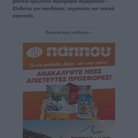
βασικοί οριζόντιοι περιορισμοί παραμένουν –
Κίνδυνος για επενδύσεις, περιουσίες και τοπική
ανάπτυξη
Τοπικές Ειδήσεις
•
πριν 7 ώρες
Περισσότερες ειδήσεις
Ευ. Τουρνάς: Απέναντι σε ακραία καιρικά φαινόμενα
δεν υπάρχουν περιθώρια εφησυχασμού
Ειδήσεις
•
πριν 7 ώρες
Στον Άγιο Νικόλαο Χάλκης ανοίγει ξανά το
ανανεωμένο εκκλησιαστικό μουσείο από τη Λέσχη
Lions Χάλκης
Τοπικές Ειδήσεις
•
πριν 8 ώρες
Ρόδος: «Βουλιάζει» από τουρίστες – Πάνω από 1 εκατ.
επιβάτες και 55 κρουαζιερόπλοια
Τοπικές Ειδήσεις
•
πριν 8 ώρες