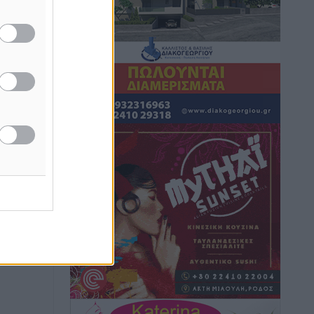
Ευρωπαϊκό Πρωτάθλημα Στίβου: Πότε
αγωνίζονται η Μαγκούλια, η
Σπανουδάκη και ο Κριτούλης
Αθλητικά
•
πριν 33 λεπτά
Εθνική Παίδων: Ο Χριστοδούλου και η
καλύτερη φουρνιά των τελευταίων
ετών
Αθλητικά
•
πριν 35 λεπτά
Διαγόρας: Ανανέωσε ο Μιχάλης
Χατζηγεωργίου
Αθλητικά
•
πριν 37 λεπτά
ΔΕΑΣ Δάφνη Ρόδου: Η Ευαγγελία
Τετράδη στο τεχνικό επιτελείο
Αθλητικά
•
πριν 38 λεπτά