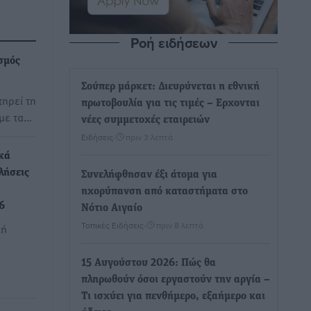
Ροή ειδήσεων
σμός
Σούπερ μάρκετ: Διευρύνεται η εθνική
τηρεί τη
πρωτοβουλία για τις τιμές – Eρχονται
 με τα…
νέες συμμετοχές εταιρειών
Ειδήσεις
•
πριν 3 λεπτά
κά
λήσεις
Συνελήφθησαν έξι άτομα για
ηχορύπανση από καταστήματα στο
6
Νότιο Αιγαίο
Τοπικές Ειδήσεις
•
πριν 8 λεπτά
κή
15 Αυγούστου 2026: Πώς θα
πληρωθούν όσοι εργαστούν την αργία –
Τι ισχύει για πενθήμερο, εξαήμερο και