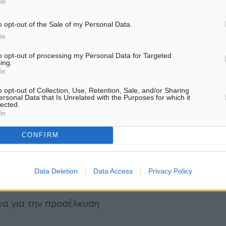
In
ς, ύδρευση, αποχέτευση,
o opt-out of the Sale of my Personal Data.
In
ν κλιματική αλλαγή
to opt-out of processing my Personal Data for Targeted
ing.
In
o opt-out of Collection, Use, Retention, Sale, and/or Sharing
ersonal Data that Is Unrelated with the Purposes for which it
lected.
ητας του τομέα
In
CONFIRM
οσωπικού
Data Deletion
Data Access
Privacy Policy
να για την προσέλκυση