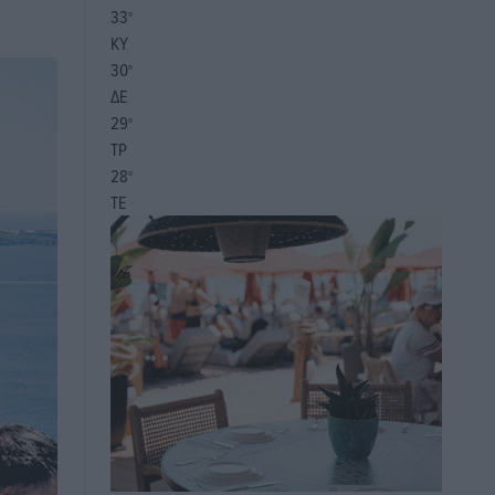
33
°
ΚΥ
30
°
ΔΕ
29
°
ΤΡ
28
°
ΤΕ