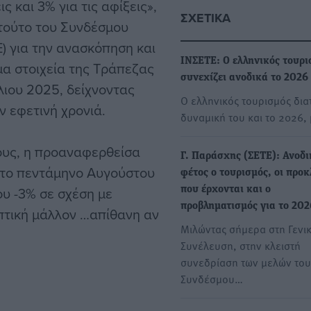
ς και 3% για τις αφίξεις»,
ΣΧΕΤΙΚΆ
ιτούτο του Συνδέσμου
) για την ανασκόπηση και
ΙΝΣΕΤΕ: Ο ελληνικός τουρι
μα στοιχεία της Τράπεζας
συνεχίζει ανοδικά το 2026
λιου 2025, δείχνοντας
Ο ελληνικός τουρισμός δια
ν εφετινή χρονιά.
δυναμική του και το 2026,
τους, η προαναφερθείσα
Γ. Παράσχης (ΣΕΤΕ): Ανοδι
στο πεντάμηνο Αυγούστου
φέτος ο τουρισμός, οι προκ
ου -3% σε σχέση με
που έρχονται και ο
προβληματισμός για το 202
οπτική μάλλον …απίθανη αν
Μιλώντας σήμερα στη Γενι
Συνέλευση, στην κλειστή
συνεδρίαση των μελών του
Συνδέσμου…