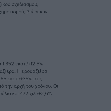
ικού σχεδιασμού,
χηματισμού, βιώσιμων
 1.352 εκατ./+12,5%
υαζιέρα. H κρουαζιέρα
+65 εκατ./+35% στις
από την αρχή του χρόνου. Οι
ύλιο και 472 χιλ./+2,6%