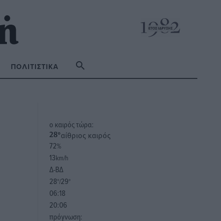
ΠΟΛΙΤΙΣΤΙΚΆ
o καιρός τώρα:
αίθριος καιρός
28
°
72
%
13
km/h
Δ-ΒΔ
28
29
°/
°
06:18
20:06
πρόγνωση: