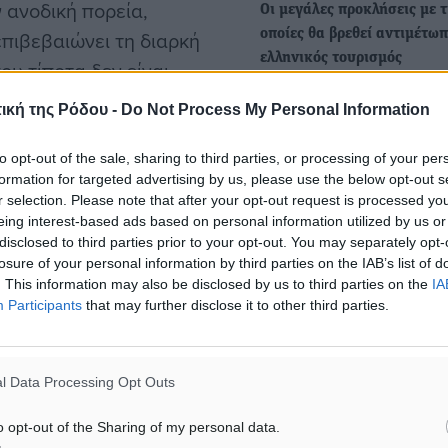
 ανοδική πορεία,
Οι μεγάλες προκλήσεις με τ
επιβεβαιώνει τη διαρκή
οποίες θα βρεθεί αντιμέτωπ
ελληνικός τουρισμός
ου τίποτα δεν είναι
Ο ελληνικός τουρισμός δι
ο στο μακροπεριβάλλον -
ική της Ρόδου -
Do Not Process My Personal Information
τη δυναμική του κατά το π
ασχηματισμοί, η
εννεάμηνο του…
ινότητα των επιχειρήσεων.
to opt-out of the sale, sharing to third parties, or processing of your per
formation for targeted advertising by us, please use the below opt-out s
Οι τρεις μεγάλες προκλήσει
r selection. Please note that after your opt-out request is processed y
 και υποστηρικτικό πλαίσιο
θα αντιμετωπίσει ο τουρισ
eing interest-based ads based on personal information utilized by us or
disclosed to third parties prior to your opt-out. You may separately opt-
επόμενα χρόνια
υ δίνει απαντήσεις σε όλες
losure of your personal information by third parties on the IAB’s list of
Όσοι γνωρίζουν την τουρισ
άσεις και σαφείς
. This information may also be disclosed by us to third parties on the
IA
αγορά και παρακολουθούν
ν περιλαμβάνονται:
Participants
that may further disclose it to other third parties.
πορεία της ζήτησης σημει
ε σαφείς κανόνες για τη
l Data Processing Opt Outs
o opt-out of the Sharing of my personal data.