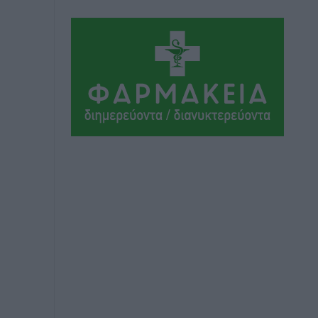
Ειδήσεις
•
πριν 2 ώρες
Η Τουρκία σε νέο «κρεσέντο»
προκλήσεων στο Αιγαίο με 18
παραβάσεις και παραβιάσεις
Ειδήσεις
•
πριν 2 ώρες
Θερινές εκπτώσεις 2026 έως τις 31
Αυγούστου – Τι πρέπει να προσέξουν οι
καταναλωτές
Ειδήσεις
•
πριν 2 ώρες
ΑΔΜΗΕ: Ολοκληρώνεται η ηλεκτρική
διασύνδεση των Κυκλάδων, τα οφέλη
Ειδήσεις
•
πριν 2 ώρες
Πόσοι Ευρωπαίοι «αντέχουν» διακοπές
στο εξωτερικό – Τι ισχύει για Έλληνες