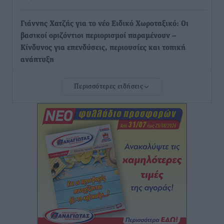
Γιάννης Χατζής για το νέο Ειδικό Χωροταξικό: Οι
βασικοί οριζόντιοι περιορισμοί παραμένουν –
Κίνδυνος για επενδύσεις, περιουσίες και τοπική
ανάπτυξη
Τοπικές Ειδήσεις
•
πριν 9 ώρες
Περισσότερες ειδήσεις
Ευ. Τουρνάς: Απέναντι σε ακραία καιρικά φαινόμενα
δεν υπάρχουν περιθώρια εφησυχασμού
Ειδήσεις
•
πριν 9 ώρες
Στον Άγιο Νικόλαο Χάλκης ανοίγει ξανά το
ανανεωμένο εκκλησιαστικό μουσείο από τη Λέσχη
Lions Χάλκης
Τοπικές Ειδήσεις
•
πριν 9 ώρες
Ρόδος: «Βουλιάζει» από τουρίστες – Πάνω από 1 εκατ.