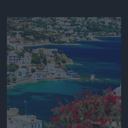
Πρωτάθλημα Καλαθοσφαίρισης Δικηγορικών
Συλλόγων Ελλάδας και Κύπρου: Η Ρόδος φιλοξένησε
με επιτυχία την 17η διοργάνωση
Αθλητικά
•
πριν 17 ώρες
Φοιτητική στέγη: «Φωτιά» τα ενοίκια σε Αθήνα και
Θεσσαλονίκη – Έως 800 ευρώ στο Ρέθυμνο
Ειδήσεις
•
πριν 17 ώρες
Η Τουρκία σε νέο «κρεσέντο» προκλήσεων στο Αιγαίο
με 18 παραβάσεις και παραβιάσεις
Ειδήσεις
•
πριν 17 ώρες
Θερινές εκπτώσεις 2026 έως τις 31 Αυγούστου – Τι
πρέπει να προσέξουν οι καταναλωτές
Ειδήσεις
•
πριν 17 ώρες
ΑΔΜΗΕ: Ολοκληρώνεται η ηλεκτρική διασύνδεση των