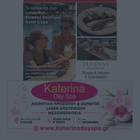
επιβάτες και 55 κρουαζιερόπλοια
Τοπικές Ειδήσεις
•
πριν 9 ώρες
Γ’ Εθνική Κατηγορία: Οι ημερομηνίες των
αγωνιστικών της κανονικής περιόδου
Αθλητικά
•
πριν 14 ώρες
Συνελήφθησαν δύο άτομα στην Κάρπαθο για άγρα
πελατών
Τοπικές Ειδήσεις
•
πριν 15 ώρες
Χωρίς υποχρεωτική παρουσία μικρών στη 12άδα
Αθλητικά
•
πριν 15 ώρες
Ο Πελεκάνος, οι ανεμογεννήτριες και μια κοινότητα
που κανείς δεν ρώτησε
Δημο-Κρίσεις
•
πριν 15 ώρες