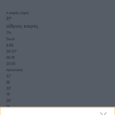
o καιρός τώρα:
27
°
αίθριος καιρός
71
%
5
km/h
Δ-ΒΔ
26
27
°/
°
06:19
20:05
πρόγνωση:
32
°
ΔΕ
30
°
ΤΡ
28
°
ΤΕ
28
°