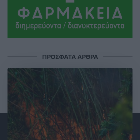
και συνεργασία Ρόδου με το Αττικόν για το
Ακτινοθεραπευτικό
Τοπικές Ειδήσεις
•
πριν 16 ώρες
Σούπερ μάρκετ: Διευρύνεται η εθνική πρωτοβουλία
για τις τιμές – Eρχονται νέες συμμετοχές εταιρειών
Ειδήσεις
•
πριν 16 ώρες
ΠΡΟΣΦΑΤΑ ΑΡΘΡΑ
Συνελήφθησαν έξι άτομα για ηχορύπανση από
καταστήματα στο Νότιο Αιγαίο
Τοπικές Ειδήσεις
•
πριν 16 ώρες
15 Αυγούστου 2026: Πώς θα πληρωθούν όσοι
εργαστούν την αργία – Τι ισχύει για πενθήμερο,
εξαήμερο και άδειες
Ειδήσεις
•
πριν 16 ώρες