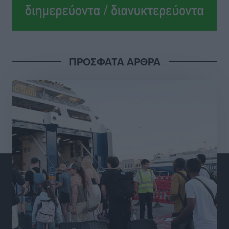
Ροδήλιος: Ο απολογισμός από το Πανελλήνιο
Πρωτάθλημα Πίστας
Αθλητικά
•
πριν 17 ώρες
Διαγόρας: Μετεγγραφικό ντεμαράζ
ΠΡΟΣΦΑΤΑ ΑΡΘΡΑ
Αθλητικά
•
πριν 17 ώρες
Γ.Σ. Διαγόρας: Εντατική προετοιμασία και επιστροφή
Ρίζου στις Ακαδημίες
Αθλητικά
•
πριν 17 ώρες
Εθνική Ανδρών: Ραντεβού στο Telekom Center Athens
Αθλητικά
•
πριν 17 ώρες
ΕΠΟ: Απέσυρε τη στήριξή της στην υποψηφιότητα
του Ινφαντίνο
Αθλητικά
•
πριν 17 ώρες