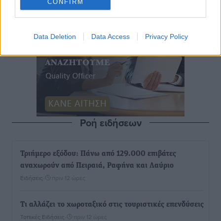
CONFIRM
Data Deletion
Data Access
Privacy Policy
Ροή ειδήσεων
Τριήμερο εξόδου: Πάνω από 129.000 επιβάτες
αναχωρούν από Πειραιά, Ραφήνα και Λαύριο
Ειδήσεις
•
πριν 12 ώρες
Τι αλλάζει το χωροταξικό στις τουριστικές επενδύσεις
Τοπικές Ειδήσεις
•
πριν 12 ώρες