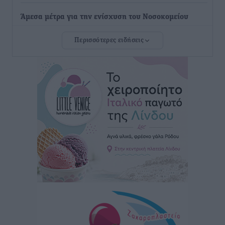
Άμεσα μέτρα για την ενίσχυση του Νοσοκομείου
Ρόδου και αντιμετώπιση των ελλείψεων προσωπικού
Περισσότερες ειδήσεις
ανακοίνωσε ο Άδωνις Γεωργιάδης
Τοπικές Ειδήσεις
•
πριν 13 ώρες
Iατρικός Σύλλογος Ροδου προς Α. Γεωργιάδη:
Στρατηγικές Προτάσεις για την Ενίσχυση της
Δημόσιας Υγείας στη Νησιωτική Ελλάδα και στα
Νοσοκομεία της Γ΄ Ζώνης
Τοπικές Ειδήσεις
•
πριν 13 ώρες
Πάνθηρες: Ξεκίνησαν αισιόδοξοι για την παρθενική
“πτήση” τους
Αθλητικά
•
πριν 13 ώρες
Άρης Αρχαγγέλου: Στο πλευρό του άτυχου Ιάκωβου
Θωμά