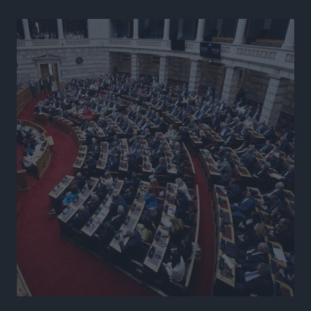
Γ. Χατζημάρκος από το Μέγαρο Μαξίμου: “Ο
τουρισμός μπορεί να γίνει ο μεγαλύτερος πελάτης της
ελληνικής βιομηχανίας”
Τοπικές Ειδήσεις
•
πριν 19 ώρες
Έρευνα ΕΟΤ: Οι Ευρωπαίοι ταξιδιώτες «ψηφίζουν»
Ελλάδα
Ειδήσεις
•
πριν 19 ώρες
Άκυρες οι εγκύκλιοι που δεν αναρτώνται,
υποχρεωτική η δημοσίευσή τους από την 1η
Οκτωβρίου
Ειδήσεις
•
πριν 19 ώρες
Καύσιμα: «Καίνε» οι τιμές και στα νησιά μας – Γιατί
δεν πέφτουν και πότε μπορεί να έρθει αποκλιμάκωση
Τοπικές Ειδήσεις
•
πριν 19 ώρες