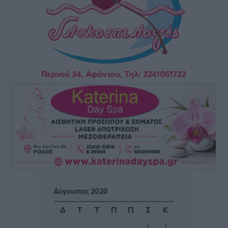
Αθλητικά
•
πριν 13 ώρες
Φοίβος: Η μεγάλη επιστροφή του Μπρένο Σαλβατιέρα
Αθλητικά
•
πριν 13 ώρες
Κλεάνθης: Έτοιμες οι κάρτες διαρκείας της νέας
σεζόν
Αθλητικά
•
πριν 13 ώρες
Ατρόμητος Διμυλιάς: Ο Μαργαρίτης και μία
αδιαπραγμάτευτη φιλοσοφία
Αθλητικά
•
πριν 13 ώρες
Γ.Σ. Διαγόρας: Επέστρεψε στις Ακαδημίες η Ειρήνη
Αύγουστος 2020
Παπαεμμανουήλ
Αθλητικά
•
πριν 15 ώρες
Δ
Τ
Τ
Π
Π
Σ
Κ
1
2