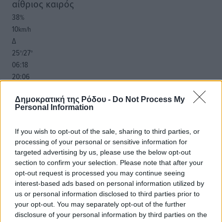
αίθριος καιρός
38
%
10
km/h
Δ
25
27
°/
°
06:18
20:06
πρόγνωση:
33
Δημοκρατική της Ρόδου -
Do Not Process My
°
Personal Information
ΚΥ
29
°
If you wish to opt-out of the sale, sharing to third parties, or
ΔΕ
processing of your personal or sensitive information for
29
°
targeted advertising by us, please use the below opt-out
ΤΡ
section to confirm your selection. Please note that after your
28
°
opt-out request is processed you may continue seeing
ΤΕ
interest-based ads based on personal information utilized by
us or personal information disclosed to third parties prior to
your opt-out. You may separately opt-out of the further
disclosure of your personal information by third parties on the