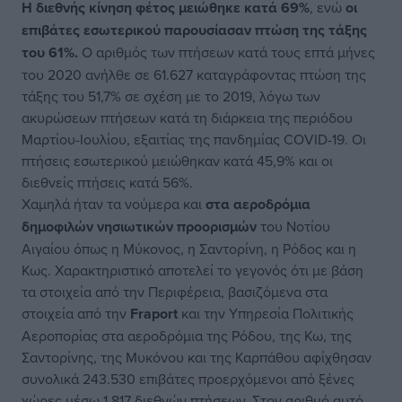
Η διεθνής κίνηση φέτος μειώθηκε κατά 69%
, ενώ
οι
επιβάτες εσωτερικού παρουσίασαν πτώση της τάξης
του 61%.
Ο αριθμός των πτήσεων κατά τους επτά μήνες
του 2020 ανήλθε σε 61.627 καταγράφοντας πτώση της
τάξης του 51,7% σε σχέση με το 2019, λόγω των
ακυρώσεων πτήσεων κατά τη διάρκεια της περιόδου
Μαρτίου-Ιουλίου, εξαιτίας της πανδημίας COVID-19. Οι
πτήσεις εσωτερικού μειώθηκαν κατά 45,9% και οι
διεθνείς πτήσεις κατά 56%.
Χαμηλά ήταν τα νούμερα και
στα αεροδρόμια
δημοφιλών νησιωτικών προορισμών
του Νοτίου
Αιγαίου όπως η Μύκονος, η Σαντορίνη, η Ρόδος και η
Κως. Χαρακτηριστικό αποτελεί το γεγονός ότι με βάση
τα στοιχεία από την Περιφέρεια, βασιζόμενα στα
στοιχεία από την
Fraport
και την Υπηρεσία Πολιτικής
Αεροπορίας στα αεροδρόμια της Ρόδου, της Κω, της
Σαντορίνης, της Μυκόνου και της Καρπάθου αφίχθησαν
συνολικά 243.530 επιβάτες προερχόμενοι από ξένες
χώρες μέσω 1.817 διεθνών πτήσεων. Στον αριθμό αυτό