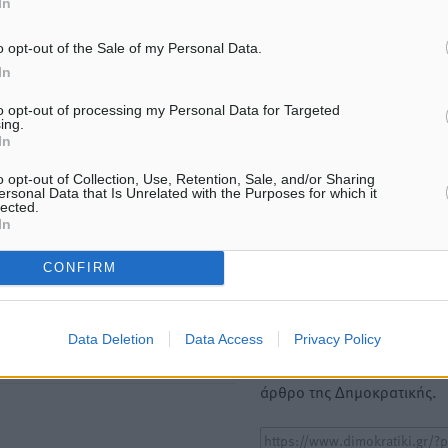
In
ΙΑΒΑΣΕ ΕΠΙΣΗΣ
o opt-out of the Sale of my Personal Data.
ΕΙΔΉΣΕΙΣ
ΕΙΔΉΣΕΙΣ
In
Νέες ταυτότητες: Ποιοι πρέπει
Στην ΑΑΔΕ ο Μητσοτάκης 
να τις αλλάξουν άμεσα και ποιοι
myAGRO: «Είναι μια πολύ
to opt-out of processing my Personal Data for Targeted
όχι
σημαντική ημέρα για τον
ing.
πρωτογενή τομέα»
6.08.26 · 13:25
In
06.08.26 · 11:37
o opt-out of Collection, Use, Retention, Sale, and/or Sharing
ersonal Data that Is Unrelated with the Purposes for which it
lected.
Υπενθύμιση:
In
CONFIRM
Για την μερική αναπαραγωγ
ή. Η Δημοκρατική δεν υιοθετεί
είδησης από άλλες ιστοσελ
υμε όποια σχόλια θεωρούμε
είναι απαραίτητη η χρήση 
οίηση. Χρήστες που δεν τηρούν
Data Deletion
Data Access
Privacy Policy
παρακάτω παρεχόμενου
συνδέσμου παραπομπής πρ
άρθρο της Δημοκρατικής.