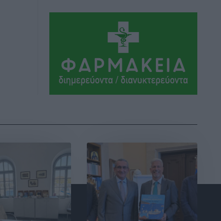
Αθλητικά
•
πριν 6 ώρες
Ιάλυσος Β’: Νωρίς νωρίς μπήκαν στα
βάσανα της προετοιμασίας
Αθλητικά
•
πριν 6 ώρες
Εθνικός Αρχίπολης: Μεγάλο βήμα
προόδου η ίδρυση Ακαδημίας
Αθλητικά
•
πριν 6 ώρες
Ιππότες: Με το βλέμμα στραμμένο στο
μέλλον
Αθλητικά
•
πριν 6 ώρες
ΠΑΜΕ ΣΤΟΙΧΗΜΑ: Περισσότερα από 95
εκατομμύρια ευρώ σε κέρδη μοίρασε
τον Ιούλιο
Αθλητικά
•
πριν 6 ώρες