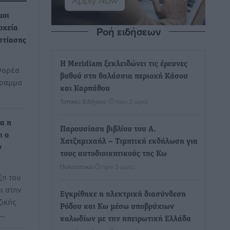
μοι
Ροή ειδήσεων
οχεία
εστίασης
Η Meridiam ξεκλειδώνει τις έρευνες
 Φορέα
βυθού στη θαλάσσια περιοχή Κάσου
γραμμα
και Καρπάθου
Τοπικές Ειδήσεις
•
πριν 2 ώρες
α η
Παρουσίαση βιβλίου του Α.
ι ο
Χατζημιχαήλ – Τιμητική εκδήλωση για
ν
τους αυτοδιοικητικούς της Κω
Πολιτιστικά
•
πριν 3 ώρες
ξη του
ι στην
Εγκρίθηκε η ηλεκτρική διασύνδεση
ικής
Ρόδου και Κω μέσω υποβρύχιων
ι…
καλωδίων με την ηπειρωτική Ελλάδα