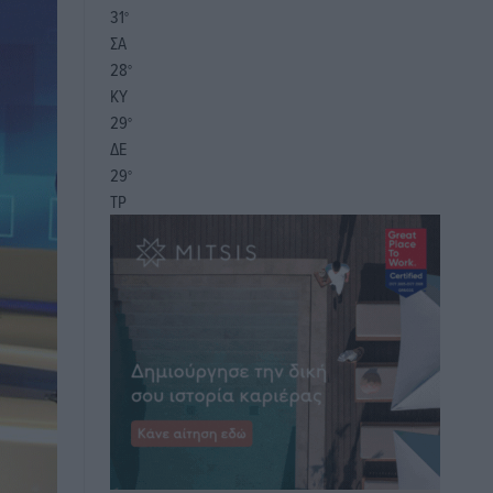
31
°
ΣΑ
28
°
ΚΥ
29
°
ΔΕ
29
°
ΤΡ