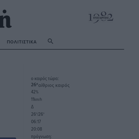
ΠΟΛΙΤΙΣΤΙΚΆ
o καιρός τώρα:
αίθριος καιρός
26
°
42
%
11
km/h
Δ
26
26
°/
°
06:17
20:08
πρόγνωση: