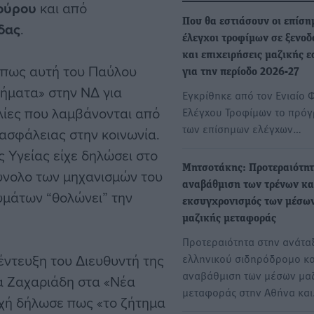
ούρου
και από
Που θα εστιάσουν οι επίση
δας
.
έλεγχοι τροφίμων σε ξενοδ
και επιχειρήσεις μαζικής 
 όπως αυτή του Παύλου
για την περίοδο 2026-27
τήματα» στην ΝΔ για
Εγκρίθηκε από τον Ενιαίο
υλίες που λαμβάνονται από
Ελέγχου Τροφίμων το πρό
των επίσημων ελέγχων…
ασφάλειας στην κοινωνία.
 Υγείας είχε δηλώσει στο
Mητσοτάκης: Προτεραιότητ
ύνολο των μηχανισμών του
αναβάθμιση των τρένων κα
θυμάτων “θολώνει” την
εκσυγχρονισμός των μέσω
μαζικής μεταφοράς
Προτεραιότητα στην ανάτα
έντευξη του Διευθυντή της
ελληνικού σιδηρόδρομο κα
αναβάθμιση των μέσων μαζ
 Ζαχαριάδη στα «Νέα
μεταφοράς στην Αθήνα κα
ρχή δήλωσε πως «το ζήτημα