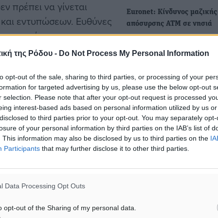
εν πρέπει να γίνεται
Euronet: Κίνδυνος μαζικής
υ και εντυπώσεων. Ευθύνες
απόσυρσης ΑΤΜ σε νησιά
ποια από τα
Το ρίσκο που προκαλεί η
 από “ειδικούς”, πάντα
νομοθετική παρέμβαση τη
ική της Ρόδου -
Do Not Process My Personal Information
κυβέρνησης για τις χρεώσε
to opt-out of the sale, sharing to third parties, or processing of your per
formation for targeted advertising by us, please use the below opt-out s
Μειωμένα κόμιστρα στα Μ
r selection. Please note that after your opt-out request is processed y
Μαζικής Μεταφοράς για το
eing interest-based ads based on personal information utilized by us or
σπουδαστές των ΑΣΤΕ
disclosed to third parties prior to your opt-out. You may separately opt-
losure of your personal information by third parties on the IAB’s list of
Απαλλαγή από τα κόμιστρα
ματα αναζήτησης
. This information may also be disclosed by us to third parties on the
IA
Μέσα Μαζικής Μεταφοράς
Participants
that may further disclose it to other third parties.
ε μας στο Google News ★ ↗
έχουν εφεξής όλοι…
ήστε
l Data Processing Opt Outs
o opt-out of the Sharing of my personal data.