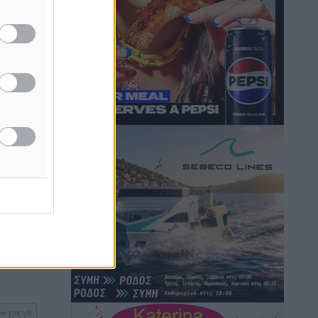
Hotels – Χατζηλαζάρου – Προχωρά
καινούργιο ξενοδοχείο στην Κω
Τοπικές Ειδήσεις
•
πριν 5 ώρες
για το
Αυτοκίνητο μπήκε παράνομα σε
μονόδρομο στο Μαστιχάρι –
Αναποδογύρισε όχημα με μητέρα και
5χρονο παιδί
Τοπικές Ειδήσεις
•
πριν 5 ώρες
ή της
“Η Ευρώπη αντιμετώπιζε το
ίδες
προσφυγικό σαν ταινία τρόμου” – Η
του
συγκλονιστική μαρτυρία της Χαρούλας
Γιασιράνη στον RV για τα γεγονότα που
ος το
οδήγησαν στο Σύμφωνο της Λέρου
Τοπικές Ειδήσεις
•
πριν 5 ώρες
Συναυλία με τον Γιάννη Κότσιρα στις