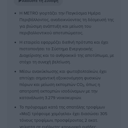
▶
Ακούστε τη Σύνοψη
Η METRO γιορτάζει την Παγκόσμια Ημέρα
Περιβάλλοντος, αναδεικνύοντας τη δέσμευσή της
για βιώσιμη ανάπτυξη και μείωση του
περιβαλλοντικού αποτυπώματος.
Η εταιρεία εφαρμόζει διεθνή πρότυπα και έχει
πιστοποιήσει το Σύστημα Ενεργειακής
Διαχείρισης και το ανθρακικό της αποτύπωμα, με
στόχο τη συνεχή βελτίωση.
Μέσω ανακύκλωσης και φωτοβολταϊκών, έχει
επιτύχει σημαντική εξοικονόμηση φυσικών
πόρων και μείωση εκπομπών CO₂, όπως η
αποτροπή εκπομπών ισοδύναμων με την
κατανάλωση 3.279 νοικοκυριών.
Το πρόγραμμα κατά της σπατάλης τροφίμων
«Μαζί τρέφουμε χαμόγελα» έχει διασώσει 305
τόνους τροφίμων, προσφέροντας 2 εκατ.
γεύματα σε ευάλωτες κοινωνικά ομάδες.