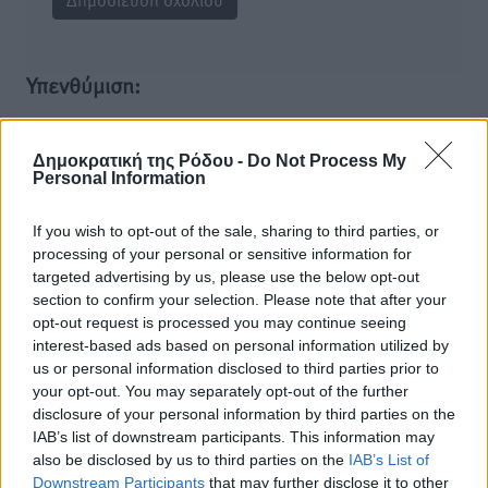
Υπενθύμιση:
Για την μερική αναπαραγωγή της είδησης από άλλες
Δημοκρατική της Ρόδου -
Do Not Process My
ιστοσελίδες είναι απαραίτητη η χρήση του παρακάτω
Personal Information
παρεχόμενου συνδέσμου παραπομπής προς το άρθρο
της Δημοκρατικής.
If you wish to opt-out of the sale, sharing to third parties, or
processing of your personal or sensitive information for
targeted advertising by us, please use the below opt-out
section to confirm your selection. Please note that after your
opt-out request is processed you may continue seeing
interest-based ads based on personal information utilized by
o καιρός τώρα:
us or personal information disclosed to third parties prior to
26
°
your opt-out. You may separately opt-out of the further
αίθριος καιρός
disclosure of your personal information by third parties on the
IAB’s list of downstream participants. This information may
72
%
also be disclosed by us to third parties on the
IAB’s List of
13
km/h
Downstream Participants
that may further disclose it to other