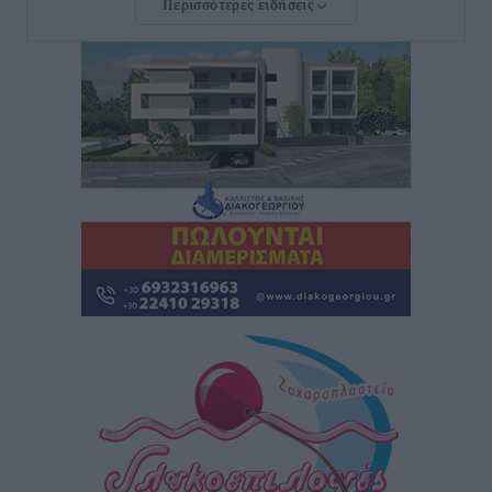
Περισσότερες ειδήσεις
ανακοίνωσε ο Άδωνις Γεωργιάδης
Τοπικές Ειδήσεις
•
πριν 4 ώρες
Iατρικός Σύλλογος Ροδου προς Α. Γεωργιάδη:
Στρατηγικές Προτάσεις για την Ενίσχυση της
Δημόσιας Υγείας στη Νησιωτική Ελλάδα και στα
Νοσοκομεία της Γ΄ Ζώνης
Τοπικές Ειδήσεις
•
πριν 4 ώρες
Πάνθηρες: Ξεκίνησαν αισιόδοξοι για την παρθενική
“πτήση” τους
Αθλητικά
•
πριν 4 ώρες
Άρης Αρχαγγέλου: Στο πλευρό του άτυχου Ιάκωβου
Θωμά
Αθλητικά
•
πριν 4 ώρες
Φοίβος: Η μεγάλη επιστροφή του Μπρένο Σαλβατιέρα