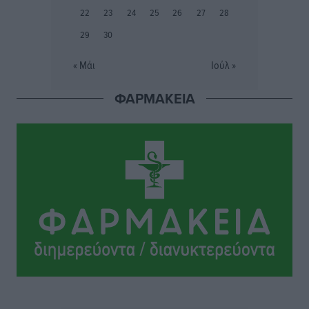
Συνελήφθη 37χρονη στη Ρόδο γιατί είχε αφήσει τα
22
23
24
25
26
27
28
τρία ανήλικα παιδιά της χωρίς επιτήρηση
29
30
Τοπικές Ειδήσεις
•
πριν 7 ώρες
« Μάι
Ιούλ »
Σταυρός Καλυθιών: Απέκτησε την Φωτεινή Πιζάνια
ΦΑΡΜΑΚΕΙΑ
Αθλητικά
•
πριν 7 ώρες
Το Yucatan Show έρχεται στη Ρόδο με τον Frankie
Lluc
Πολιτιστικά
•
πριν 8 ώρες
Σι Τζέι Χάρις: «Να πανηγυρίσουμε πολλές νίκες μαζί»
Αθλητικά
•
πριν 8 ώρες
Ροδήλιος: Ο απολογισμός από το Πανελλήνιο
Πρωτάθλημα Πίστας
Αθλητικά
•
πριν 8 ώρες