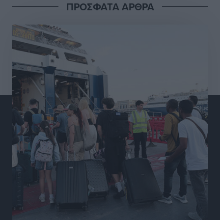
ΠΡΟΣΦΑΤΑ ΑΡΘΡΑ
Διαγόρας: Μετεγγραφικό ντεμαράζ
Αθλητικά
•
πριν 8 ώρες
Γ.Σ. Διαγόρας: Εντατική προετοιμασία και επιστροφή
Ρίζου στις Ακαδημίες
Αθλητικά
•
πριν 8 ώρες
Εθνική Ανδρών: Ραντεβού στο Telekom Center Athens
Αθλητικά
•
πριν 8 ώρες
ΕΠΟ: Απέσυρε τη στήριξή της στην υποψηφιότητα
του Ινφαντίνο
Αθλητικά
•
πριν 8 ώρες
Φοίβος Κω: Το «ευχαριστώ» για το 9ο Kos 3X3
Basketball Festival
Αθλητικά
•
πριν 8 ώρες