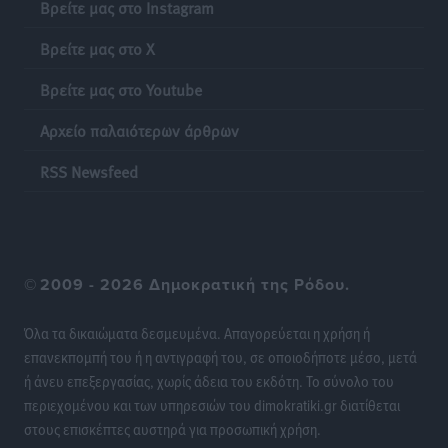
Βρείτε μας στο Instagram
Γονικές παροχές: Οι παγίδες στις μεταφορές
Βρείτε μας στο X
χρημάτων που μπορεί να κοστίσουν σε φόρο
Ειδήσεις
•
πριν 12 ώρες
Βρείτε μας στο Youtube
Αρχείο παλαιότερων άρθρων
Η επόμενη παγκόσμια δύναμη στα υδροπλάνα μπορεί
να είναι η Ελλάδα
RSS Newsfeed
Ειδήσεις
•
πριν 12 ώρες
Στη Σύμη η Φαίη Σκορδά επισκέφθηκε την Ιερά Μονή
του Πανορμίτη
©
2009 - 2026 Δημοκρατική της Ρόδου.
Τοπικές Ειδήσεις
•
πριν 12 ώρες
Όλα τα δικαιώματα δεσμευμένα. Απαγορεύεται η χρήση ή
Σερβία: Ανακάμπτουν οι τουριστικές ροές προς την
επανεκπομπή του ή η αντιγραφή του, σε οποιοδήποτε μέσο, μετά
Ελλάδα
ή άνευ επεξεργασίας, χωρίς άδεια του εκδότη. Το σύνολο του
Ειδήσεις
•
πριν 12 ώρες
περιεχομένου και των υπηρεσιών του dimokratiki.gr διατίθεται
στους επισκέπτες αυστηρά για προσωπική χρήση.
Διακοπές στην Κάρπαθο για τον Γιώργο Γεραπετρίτη