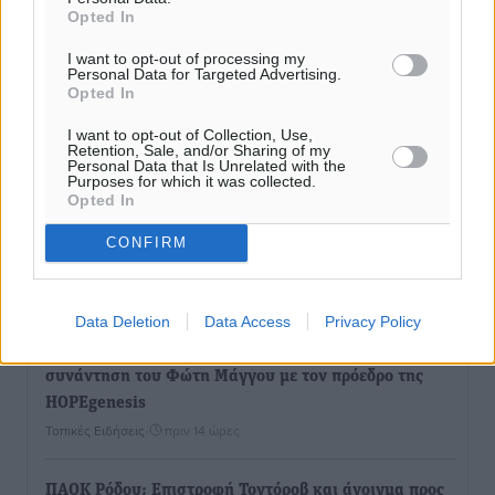
μετόπισθεν
Opted In
Αθλητικά
•
πριν 13 ώρες
I want to opt-out of processing my
Personal Data for Targeted Advertising.
Opted In
Επικός Εργκίν Αταμάν στη Σύμη: Έσπασε πιάτα μέχρι
και στο κεφάλι του σε εστιατόριο ακούγοντας Άννα
I want to opt-out of Collection, Use,
Βίσση
Retention, Sale, and/or Sharing of my
Personal Data that Is Unrelated with the
Τοπικές Ειδήσεις
•
πριν 13 ώρες
Purposes for which it was collected.
Opted In
Στο Επιμελητήριο Δωδεκανήσου σήμερα ο Πρέσβης
CONFIRM
της Βραζιλίας Laudemar Aguiar
Τοπικές Ειδήσεις
•
πριν 14 ώρες
Data Deletion
Data Access
Privacy Policy
To δημογραφικό πρόβλημα στα νησιά κυριάρχησε στη
συνάντηση του Φώτη Μάγγου με τον πρόεδρο της
HOPEgenesis
Τοπικές Ειδήσεις
•
πριν 14 ώρες
ΠΑΟΚ Ρόδου: Επιστροφή Τοντόροβ και άνοιγμα προς