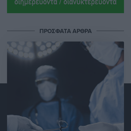
ανεξαρτητοποίηση του Μιχαήλ Κορδίνα
Τοπικές Ειδήσεις
•
πριν 15 ώρες
Απόλλωνας Καλυθιών: Πιστός στρατιώτης του ο
ΠΡΟΣΦΑΤΑ ΑΡΘΡΑ
Σουηδός του!
Αθλητικά
•
πριν 15 ώρες
Χατζηβασιλείου: Προτεραιότητα της ΕΕ η προστασία
των εξωτερικών συνόρων
Ειδήσεις
•
πριν 16 ώρες
Κάρπαθος: Το πιο υποτιμημένο νησί είναι ένας
κρυφός παράδεισος στα Δωδεκάνησα
Τοπικές Ειδήσεις
•
πριν 16 ώρες
Ο Λαμπρος Φισφής στη Ρόδο στις 21 Σεπτεμβρίου
Πολιτιστικά
•
πριν 16 ώρες