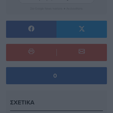
Στο Google News πατήστε ★ Ακολουθήστε
0
ΣΧΕΤΙΚΆ