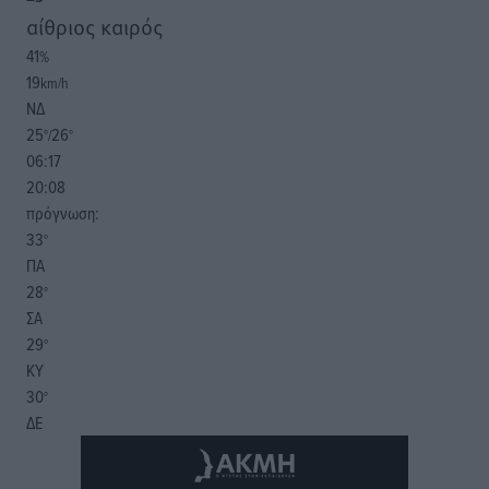
αίθριος καιρός
41
%
19
km/h
ΝΔ
25
26
°/
°
06:17
20:08
πρόγνωση:
33
°
ΠΑ
28
°
ΣΑ
29
°
ΚΥ
30
°
ΔΕ