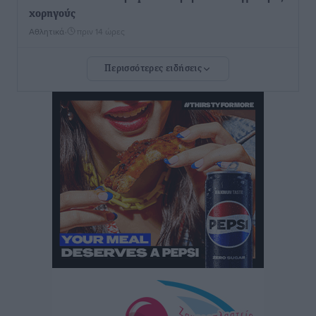
χορηγούς
Αθλητικά
•
πριν 14 ώρες
Περισσότερες ειδήσεις
Rhodes Beyond Summer – Εκεί που το καλοκαίρι
είναι μόνο η αρχή
Τοπικές Ειδήσεις
•
πριν 14 ώρες
Κικίλιας: Μειώθηκαν κατά 34% οι μεταναστευτικές
ροές στα θαλάσσια σύνορα
Ειδήσεις
•
πριν 14 ώρες
Κως: Γερμανός τουρίστας κέρδισε αποζημίωση 900
ευρώ επειδή δεν βρήκε ξαπλώστρες στις
οικογενειακές διακοπές του
Τοπικές Ειδήσεις
•
πριν 14 ώρες
Ο γεωεντοπισμός μέσω 112 «έσωσε» Δανό περιπατητή