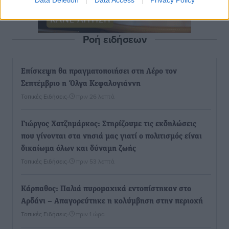
Data Deletion
Data Access
Privacy Policy
Ροή ειδήσεων
Επίσκεψη θα πραγματοποιήσει στη Λέρο τον
Σεπτέμβριο η Όλγα Κεφαλογιάννη
Τοπικές Ειδήσεις
•
πριν 26 λεπτά
Γιώργος Χατζημάρκος: Στηρίζουμε τις εκδηλώσεις
που γίνονται στα νησιά μας γιατί ο πολιτισμός είναι
δικαίωμα όλων και δύναμη ζωής
Τοπικές Ειδήσεις
•
πριν 53 λεπτά
Κάρπαθος: Παλιά πυρομαχικά εντοπίστηκαν στο
Αρδάνι – Απαγορεύτηκε η κολύμβηση στην περιοχή
Τοπικές Ειδήσεις
•
πριν 1 ώρα