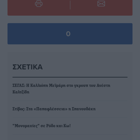
0
ΣΧΕΤΙΚΆ
ΣΕΓΑΣ: Η Καλλιόπη Μεϊμάρη στο γκρουπ του Ανέστη
Καλτζίδη
Στίβος: Στα «Παπαφλέσσεια» η Σπανουδάκη
"Μονομαχίες" σε Ρόδο και Κω!