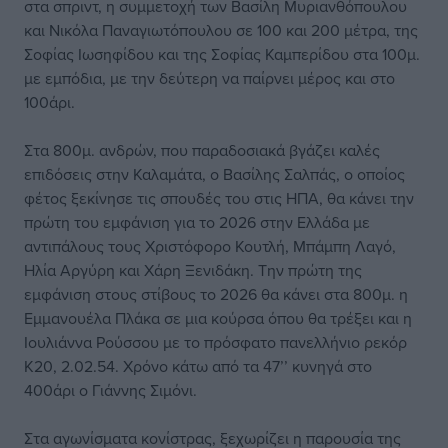
στα σπριντ, η συμμετοχή των Βασίλη Μυριανθόπουλου
και Νικόλα Παναγιωτόπουλου σε 100 και 200 μέτρα, της
Σοφίας Ιωσηφίδου και της Σοφίας Καμπερίδου στα 100μ.
με εμπόδια, με την δεύτερη να παίρνει μέρος και στο
100άρι.
Στα 800μ. ανδρών, που παραδοσιακά βγάζει καλές
επιδόσεις στην Καλαμάτα, ο Βασίλης Σαλπάς, ο οποίος
φέτος ξεκίνησε τις σπουδές του στις ΗΠΑ, θα κάνει την
πρώτη του εμφάνιση για το 2026 στην Ελλάδα με
αντιπάλους τους Χριστόφορο Κουτλή, Μπάμπη Λαγό,
Ηλία Αργύρη και Χάρη Ξενιδάκη. Την πρώτη της
εμφάνιση στους στίβους το 2026 θα κάνει στα 800μ. η
Εμμανουέλα Πλάκα σε μια κούρσα όπου θα τρέξει και η
Ιουλιάννα Ρούσσου με το πρόσφατο πανελλήνιο ρεκόρ
Κ20, 2.02.54. Χρόνο κάτω από τα 47’’ κυνηγά στο
400άρι ο Γιάννης Σιμόνι.
Στα αγωνίσματα κονίστρας, ξεχωρίζει η παρουσία της