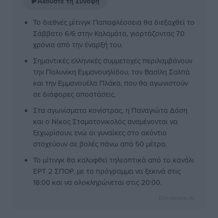
▶
Ακούστε τη Σύνοψη
Το διεθνές μίτινγκ Παπαφλέσσεια θα διεξαχθεί το
Σάββατο 6/6 στην Καλαμάτα, γιορτάζοντας 70
χρόνια από την έναρξή του.
Σημαντικές ελληνικές συμμετοχές περιλαμβάνουν
την Πολυνίκη Εμμανουηλίδου, τον Βασίλη Σαλπά
και την Εμμανουέλα Πλάκα, που θα αγωνιστούν
σε διάφορες αποστάσεις.
Στα αγωνίσματα κονίστρας, η Παναγιώτα Δόση
και ο Νίκος Σταματονικολός αναμένονται να
ξεχωρίσουν, ενώ οι γυναίκες στο ακόντιο
στοχεύουν σε βολές πάνω από 50 μέτρα.
Το μίτινγκ θα καλυφθεί τηλεοπτικά από το κανάλι
ΕΡΤ 2 ΣΠΟΡ, με το πρόγραμμα να ξεκινά στις
18:00 και να ολοκληρώνεται στις 20:00.
Dimokratiki AI