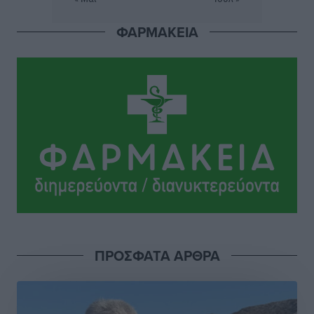
Υγείας πρέπει να φτάνει σε κάθε γωνιά – Ενισχύουμε
τις δομές, δεν τις αποδυναμώνουμε»
ΦΑΡΜΑΚΕΙΑ
Συνεντεύξεις
•
πριν 5 ώρες
Ιδρυμα Ωνάση: Το όραμα πίσω από τα δύο νέα
σχολεία της Ρόδου
Συνεντεύξεις
•
πριν 5 ώρες
Μιχάλης Χουρδάκης: «Η χώρα χρειάζεται μια
αξιόπιστη εναλλακτική κυβερνητική πρόταση»
Συνεντεύξεις
•
πριν 5 ώρες
Σεβ. Μητροπολίτης Ρόδου κ. Κύριλλος: «Ο Αύγουστος
είναι ο μήνας της Παναγίας και η Θεία Λειτουργία η
ΠΡΟΣΦΑΤΑ ΑΡΘΡΑ
καρδιά της ζωής της Εκκλησίας»
Συνεντεύξεις
•
πριν 5 ώρες