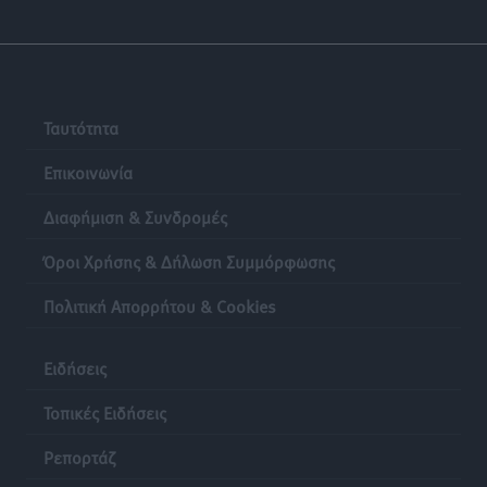
Τοπικές Ειδήσεις
•
πριν 19 ώρες
Ρόδος: «Βουλιάζει» από τουρίστες – Πάνω από 1 εκατ.
επιβάτες και 55 κρουαζιερόπλοια
Τοπικές Ειδήσεις
•
πριν 19 ώρες
Ταυτότητα
Επικοινωνία
Διαφήμιση & Συνδρομές
Όροι Χρήσης & Δήλωση Συμμόρφωσης
Πολιτική Απορρήτου & Cookies
Ειδήσεις
Τοπικές Ειδήσεις
Ρεπορτάζ