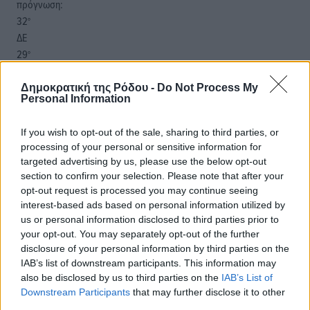
πρόγνωση:
32
°
ΔΕ
29
°
ΤΡ
29
°
Δημοκρατική της Ρόδου -
Do Not Process My
Personal Information
ΤΕ
29
°
If you wish to opt-out of the sale, sharing to third parties, or
ΠΕ
processing of your personal or sensitive information for
targeted advertising by us, please use the below opt-out
section to confirm your selection. Please note that after your
opt-out request is processed you may continue seeing
interest-based ads based on personal information utilized by
us or personal information disclosed to third parties prior to
your opt-out. You may separately opt-out of the further
disclosure of your personal information by third parties on the
IAB’s list of downstream participants. This information may
also be disclosed by us to third parties on the
IAB’s List of
Downstream Participants
that may further disclose it to other
third parties.