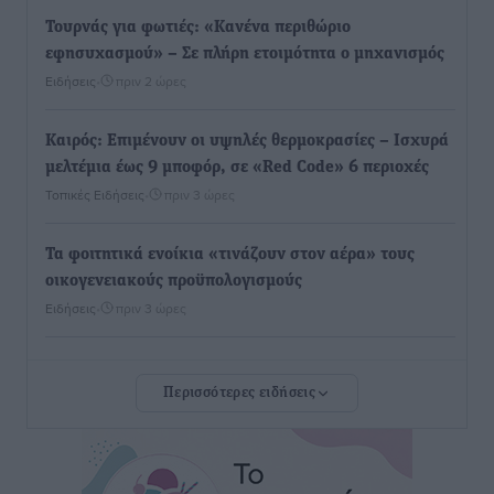
Τουρνάς για φωτιές: «Κανένα περιθώριο
εφησυχασμού» – Σε πλήρη ετοιμότητα ο μηχανισμός
Ειδήσεις
•
πριν 2 ώρες
Καιρός: Επιμένουν οι υψηλές θερμοκρασίες – Ισχυρά
μελτέμια έως 9 μποφόρ, σε «Red Code» 6 περιοχές
Τοπικές Ειδήσεις
•
πριν 3 ώρες
Τα φοιτητικά ενοίκια «τινάζουν στον αέρα» τους
οικογενειακούς προϋπολογισμούς
Ειδήσεις
•
πριν 3 ώρες
Δύο νέοι ξενώνες παραδόθηκαν στις Ένοπλες
Περισσότερες ειδήσεις
Δυνάμεις στη νήσο Ρω
Τοπικές Ειδήσεις
•
πριν 3 ώρες
Συνεχίζεται η έξοδος του Αυγούστου – Πάνω από