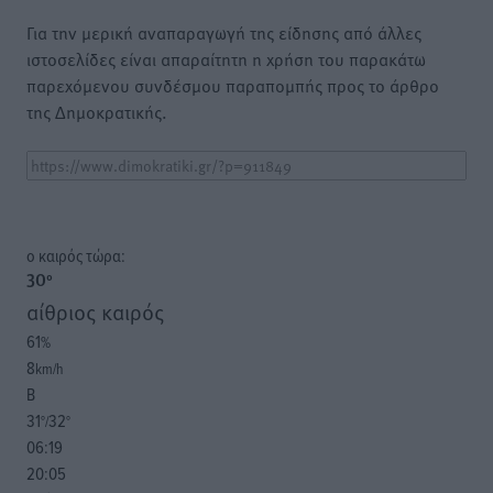
Για την μερική αναπαραγωγή της είδησης από άλλες
ιστοσελίδες είναι απαραίτητη η χρήση του παρακάτω
παρεχόμενου συνδέσμου παραπομπής προς το άρθρο
της Δημοκρατικής.
o καιρός τώρα:
30
°
αίθριος καιρός
61
%
8
km/h
Β
31
32
°/
°
06:19
20:05