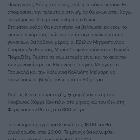
Παναγιώτας Δόση στο ύψος, ενώ η Τατιάνα Γκούσιν θα
αποφασίσει την τελευταία στιγμή, αν θα αγωνιστεί, λόγω
ενοχλήσεων. Στο μήκος ανδρών, ο Νίκος
Σταματονικολός θα κυνηγήσει να βελτιώσει εκ νέου το
φετινό ρεκόρ του, ενώ στο αντίστοιχο αγώνισμα των
γυναικών, θα λάβουν μέρος, οι Εβελυν Μητροπούλου,
Σπυριδούλα Καρύδη, Μαρία Στεφανοπούλου και Νικολία
Ποϊραζίδη. Γεμάτο σε συμμετοχές είναι και το ακόντιο
των γυναικών με τις Ελεονώρα Τσόγκα, Μαργαρίτα
Τσουκαλά και την Καλύμνια Καλλιόπη Μεϊμάρη να
στοχεύουν σε βολές πάνω από τα 50 μέτρα.
Από τις ξένες συμμετοχές, ξεχωρίζουν αυτή του
Κουβανού Χόρχε Χοντελίν στο μήκος και του Κενιάτη
Φέργκιουσον Ρότιτς στα 800 μέτρα.
Το επίσημο πρόγραμμα ξεκινά στις 18:00 και θα
ολοκληρωθεί στις 20:00. Το μίτινγκ θα καλυφθεί
τηλεοπτικά από το κανάλι ΕΡΤ 2 ΣΠΟΡ.