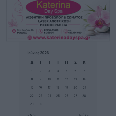
Ακαθάριστα οικόπεδα: Τι γίνεται όταν ο ιδιοκτήτης
δεν τα καθαρίσει – Πώς κινούνται δήμοι και ΠΣ,
ποιος πληρώνει τον λογαριασμό
Τοπικές Ειδήσεις
•
πριν 4 ώρες
Πού κινούνται οι κρατήσεις last minute σε Ελλάδα
από Γερμανούς
Ειδήσεις
•
πριν 4 ώρες
Ιούνιος 2026
Οδηγός στη Ρόδο τράκαρε σταθμευμένο αυτοκίνητο,
Δ
Τ
Τ
Π
Π
Σ
Κ
παρέσυρε 72χρονο και διέφυγε
1
2
3
4
5
6
7
Τοπικές Ειδήσεις
•
πριν 4 ώρες
8
9
10
11
12
13
14
Το νέο Ειδικό Χωροταξικό για τον Τουρισμό
15
16
17
18
19
20
21
ξανασχεδιάζει τον επενδυτικό χάρτη της Ρόδου
22
23
24
25
26
27
28
Τοπικές Ειδήσεις
•
πριν 5 ώρες
29
30
Γιάννης Βασιλάκης: «Η Πρωτοβάθμια Φροντίδα
« Μάι
Ιούλ »