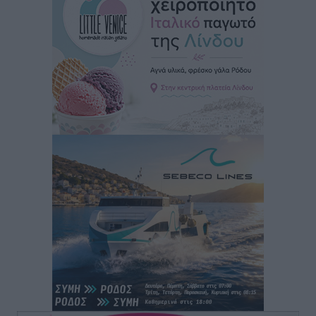
34.000 αναχωρούν σήμερα μόνο από τον Πειραιά
Ειδήσεις
•
πριν 3 ώρες
Μόνιμες θέσεις στους παιδικούς σταθμούς: Οι
προϋποθέσεις, η 24μηνη εμπειρία και οι προθεσμίες
για τους δήμους
Τοπικές Ειδήσεις
•
πριν 3 ώρες
Δεύτερη πηγή εισοδήματος για τους επαγγελματίες
ψαράδες ο αλιευτικός τουρισμός
Ειδήσεις
•
πριν 4 ώρες
Μαρία Εκμεκτσίογλου: Η πίστη μου είναι το
μεγαλύτερο στήριγμα μου – Το προσκύνημα στην ιερά
Μονή Πανορμίτη
Τοπικές Ειδήσεις
•
πριν 4 ώρες