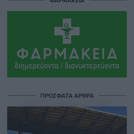
ΦΑΡΜΑΚΕΙΑ
Τοπικές Ειδήσεις
•
πριν 2 ώρες
Νέα εποχή για το Νοσοκομείο Ρόδου: Έργα υποδομής,
ακτινοθεραπευτικό κέντρο και νέα μέτρα για τη
στελέχωση
Τοπικές Ειδήσεις
•
πριν 3 ώρες
Στη Δημοτική Επιτροπή η Ροδιακή Έπαυλη και το
Δίκτυο ΑμεΑ στη Μεσαιωνική Πόλη
Ρεπορτάζ
•
πριν 3 ώρες
Προσωρινά κρατούμενος ο 59χρονος που συνελήφθη
ΠΡΟΣΦΑΤΑ ΑΡΘΡΑ
με περισσότερο από 1,3 κιλό κοκαΐνης στη Ρόδο
Τοπικές Ειδήσεις
•
πριν 3 ώρες
Δεκατέσσερα ονόματα στο τραπέζι για το ψηφοδέλτιο
του ΠΑΣΟΚ στα Δωδεκάνησα