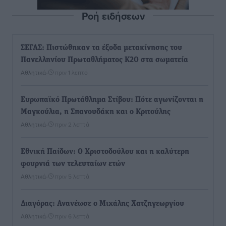
Ροή ειδήσεων
ΣΕΓΑΣ: Πιστώθηκαν τα έξοδα μετακίνησης του
Πανελληνίου Πρωταθλήματος Κ20 στα σωματεία
Αθλητικά
•
πριν 1 λεπτό
Ευρωπαϊκό Πρωτάθλημα Στίβου: Πότε αγωνίζονται η
Μαγκούλια, η Σπανουδάκη και ο Κριτούλης
Αθλητικά
•
πριν 2 λεπτά
Εθνική Παίδων: Ο Χριστοδούλου και η καλύτερη
φουρνιά των τελευταίων ετών
Αθλητικά
•
πριν 5 λεπτά
Διαγόρας: Ανανέωσε ο Μιχάλης Χατζηγεωργίου
Αθλητικά
•
πριν 6 λεπτά