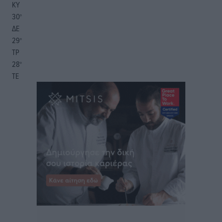
ΚΥ
30
°
ΔΕ
29
°
ΤΡ
28
°
ΤΕ