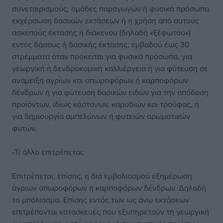
συνεταιρισμούς, ομάδες παραγωγών ή φυσικά πρόσωπα
εκχέρσωση δασικών εκτάσεων ή η χρήση από αυτούς
ασκεπούς έκτασης ή διάκενου (δηλαδή «ξέφωτου»)
εντός δάσους ή δασικής έκτασης, εμβαδού έως 30
στρέμματα όταν πρόκειται για φυσικά πρόσωπα, για
γεωργική ή δενδροκομική καλλιέργεια ή για φύτευση σε
ανάμειξη αγρίων και οπωροφόρων ή καρποφόρων
δένδρων ή για φύτευση δασικών ειδών για την απόδοση
προϊόντων, ιδίως κάστανων, καρυδιών και τρούφας, ή
για δημιουργία αμπελώνων ή φυτειών αρωματικών
φυτών.
-Τι άλλο επιτρέπεται;
Επιτρέπεται, επίσης, η διά εμβολιασμού εξημέρωση
άγριων οπωροφόρων ή καρποφόρων δένδρων. Δηλαδή
το μπόλιασμα. Επίσης εντός των ως άνω εκτάσεων
επιτρέπονται κατασκευές που εξυπηρετούν τη γεωργική