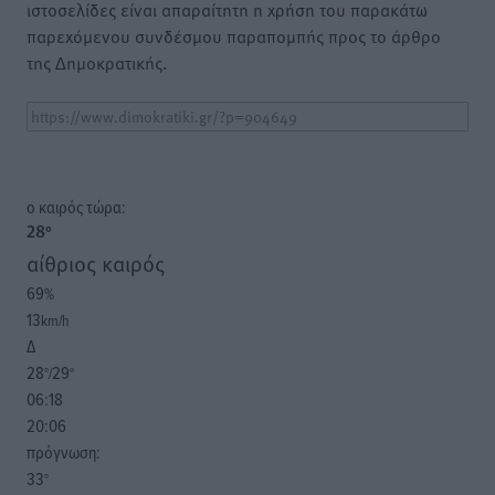
ιστοσελίδες είναι απαραίτητη η χρήση του παρακάτω
παρεχόμενου συνδέσμου παραπομπής προς το άρθρο
της Δημοκρατικής.
o καιρός τώρα:
28
°
αίθριος καιρός
69
%
13
km/h
Δ
28
29
°/
°
06:18
20:06
πρόγνωση:
33
°