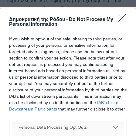
εκμετάλλευση, κατ΄ εφαρμογή της σχετικής περί των
κατασκευών αυτών νομοθεσίας.
Δημοκρατική της Ρόδου -
Do Not Process My
-Πώς χορηγείται η έγκριση;
Personal Information
Η έγκριση για τη γεωργική εκμετάλλευση χορηγείται
If you wish to opt-out of the sale, sharing to third parties, or
κατόπιν σχετικής οικονομοτεχνικής μελέτης
processing of your personal or sensitive information for
βιωσιμότητας της γεωργικής εκμετάλλευσης. Οι
targeted advertising by us, please use the below opt-out
δημόσιες εκτάσεις ως και οι κοινόχρηστες και
section to confirm your selection. Please note that after your
opt-out request is processed you may continue seeing
διαθέσιμες εποικιστικές δασικές εκτάσεις μπορούν να
interest-based ads based on personal information utilized by
διατεθούν σε φυσικά ή νομικά πρόσωπα για
us or personal information disclosed to third parties prior to
δενδροκομική ή γεωργική καλλιέργεια και εκμετάλλευση
your opt-out. You may separately opt-out of the further
κατόπιν της σχετικής μελέτης και κάτω από ειδικές
disclosure of your personal information by third parties on the
προϋποθέσεις.
IAB’s list of downstream participants. This information may
also be disclosed by us to third parties on the
IAB’s List of
Πηγή:
in.gr
Downstream Participants
that may further disclose it to other
third parties.
Personal Data Processing Opt Outs
#Δασικές Εκτάσεις
#Αξιοποίηση
#Νομοθεσία