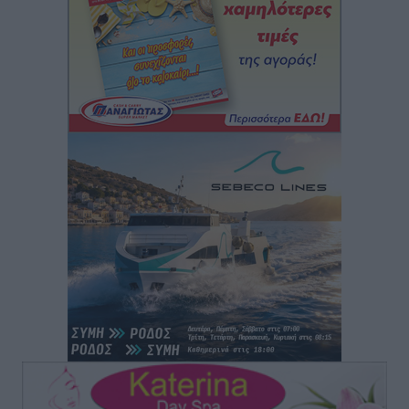
Θεσσαλονίκη – Έως 800 ευρώ στο Ρέθυμνο
Ειδήσεις
•
πριν 1 ώρα
Η Τουρκία σε νέο «κρεσέντο» προκλήσεων στο Αιγαίο
με 18 παραβάσεις και παραβιάσεις
Ειδήσεις
•
πριν 1 ώρα
Θερινές εκπτώσεις 2026 έως τις 31 Αυγούστου – Τι
πρέπει να προσέξουν οι καταναλωτές
Ειδήσεις
•
πριν 1 ώρα
ΑΔΜΗΕ: Ολοκληρώνεται η ηλεκτρική διασύνδεση των
Κυκλάδων, τα οφέλη
Ειδήσεις
•
πριν 1 ώρα
Πόσοι Ευρωπαίοι «αντέχουν» διακοπές στο εξωτερικό
– Τι ισχύει για Έλληνες