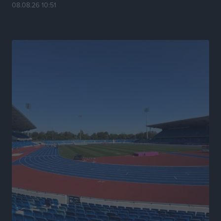
ΥΠΑΑΤ: 12,5 εκατ. ευρώ στις 13 Περιφέρειες για μέτρα
08.08.26 10:51
βιοασφάλειας
Τοπικές Ειδήσεις
•
πριν 17 ώρες
Ποιοι φοιτητές μπορούν να λάβουν ενίσχυση για
στέγη έως 2.500 ευρώ
Ειδήσεις
•
πριν 17 ώρες
«Γιατί οι Τούρκοι συρρέουν στα ελληνικά νησιά»:
Τουρκική εφημερίδα εξηγεί τους λόγους που οι
γείτονες προτιμούν την Ελλάδα για διακοπές
Τοπικές Ειδήσεις
•
πριν 17 ώρες
«Μουσικό Ταξίδι στο Αιγαίο»: Η Ρόδος έγραψε μια
νέα σελίδα στον πολιτισμό
Πολιτιστικά
•
πριν 17 ώρες
Άμεσα μέτρα για την ενίσχυση του Νοσοκομείου