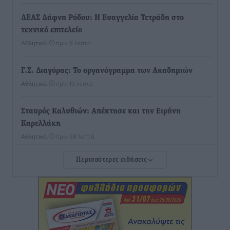
ΔΕΑΣ Δάφνη Ρόδου: Η Ευαγγελία Τετράδη στο
τεχνικό επιτελείο
Αθλητικά
•
πριν 8 λεπτά
Γ.Σ. Διαγόρας: Το οργανόγραμμα των Ακαδημιών
Αθλητικά
•
πριν 10 λεπτά
Σταυρός Καλυθιών: Απέκτησε και την Ειρήνη
Καρελλάκη
Αθλητικά
•
πριν 38 λεπτά
Περισσότερες ειδήσεις
Πρωτάθλημα Καλαθοσφαίρισης Δικηγορικών
Συλλόγων Ελλάδας και Κύπρου: Η Ρόδος φιλοξένησε
με επιτυχία την 17η διοργάνωση
Αθλητικά
•
πριν 51 λεπτά
Φοιτητική στέγη: «Φωτιά» τα ενοίκια σε Αθήνα και