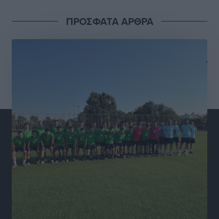
ASTYBUS: 27.642 διαδρομές στην Αστυπάλαια – Το
ΠΡΟΣΦΑΤΑ ΑΡΘΡΑ
«έξυπνο» μοντέλο μετακίνησης που έγινε μέρος της
καθημερινότητας
Τοπικές Ειδήσεις
•
πριν 3 ώρες
Ερώτηση Μπελέρη σε Κομισιόν για τη δημιουργία
«σύγχρονου Ευρωπαϊκού Ταμείου Αντιμετώπισης
Φυσικών Καταστροφών»
Ειδήσεις
•
πριν 5 ώρες
Έκκληση γονέων για να λειτουργήσει ο
Βρεφονηπιακός Σταθμός Κάσου
Τοπικές Ειδήσεις
•
πριν 5 ώρες
Ακρίβεια: Σημαντικές οι διατακτικές σίτισης για 3
στους 4 εργαζομένους
Ειδήσεις
•
πριν 5 ώρες