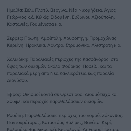
Ημαθία: Σέλι, Πλατύ, Βεργίνα, Νέα Νικομήδεια, Άγιος
Γεώργιος κ.ά. Κιλκίς: Ειδομένη, Εύζωνοι, Αξιούπολη,
Καστανιές, Γουμένισσα κ.ά.
Σέρρες: Πρώτη, Αμφίπολη, Χρυσοπηγή, Προμαχώνας,
Κερκίνη, Ηράκλεια, Λουτρά, Στρυμονικό, Αλιστράτη κ.ά.
Χαλκιδική: Παραλιακές περιοχές της Κασσάνδρας, στο
ύψος των οικισμών Σκάλα Φούρκας, Ποσείδι και τα
παραλιακά μέρη από Νέα Καλλικράτεια έως παραλία
Διονύσου.
Έβρος: Οικισμοί κοντά σε Ορεστιάδα, Διδυμότειχο και
Σουφλί και περιοχές παραθαλάσσιων οικισμών.
Ροδόπη: Παραθαλάσσιες περιοχές του νομού. Ζάκυνθος:
Παντοκράτορας, Καταστάρι, Βολίμες, Βανάτο, Κερί,
Καλαμάκι, Βασιλικός κ.ά. Κεφαλονιά: Ληξούρι, Πάστρα,