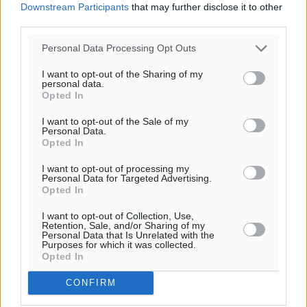
Downstream Participants
that may further disclose it to other
third parties.
Personal Data Processing Opt Outs
Υπενθύμιση:
I want to opt-out of the Sharing of my
personal data.
Opted In
Για την μερική αναπαραγωγή της είδησης από άλλες
I want to opt-out of the Sale of my
ιστοσελίδες είναι απαραίτητη η χρήση του παρακάτω
Personal Data.
παρεχόμενου συνδέσμου παραπομπής προς το άρθρο
Opted In
της Δημοκρατικής.
I want to opt-out of processing my
Personal Data for Targeted Advertising.
Opted In
I want to opt-out of Collection, Use,
Retention, Sale, and/or Sharing of my
Personal Data that Is Unrelated with the
o καιρός τώρα:
Purposes for which it was collected.
Opted In
28
°
αίθριος καιρός
CONFIRM
57
%