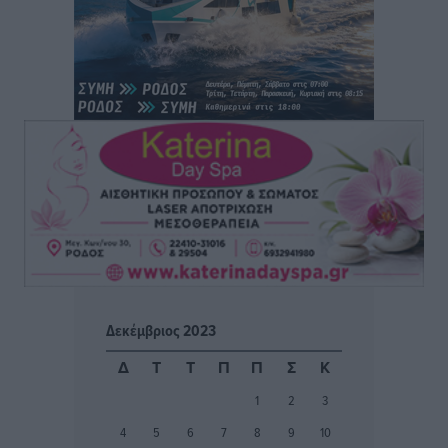
Πολιτιστικά
•
πριν 53 λεπτά
Την άρση των εμποδίων για την άμεση λειτουργία του
βρεφονηπιακού σταθμού στην Κάσο, ζητά ο Μάνος
Κόνσολας
Τοπικές Ειδήσεις
•
πριν 2 ώρες
Κλειστή αύριο βράδυ η παραλιακή οδός στο λιμάνι της
Κω
Τοπικές Ειδήσεις
•
πριν 2 ώρες
Στην ΑΑΔΕ ο Μητσοτάκης για το myAGRO: «Είναι μια
πολύ σημαντική ημέρα για τον πρωτογενή τομέα»
Δεκέμβριος 2023
Ειδήσεις
•
πριν 2 ώρες
Δ
Τ
Τ
Π
Π
Σ
Κ
Ξενοδοχεία: Ανοδος 10% στον τζίρο με στάσιμες
1
2
3
διανυκτερεύσεις
4
5
6
7
8
9
10
Ειδήσεις
•
πριν 2 ώρες