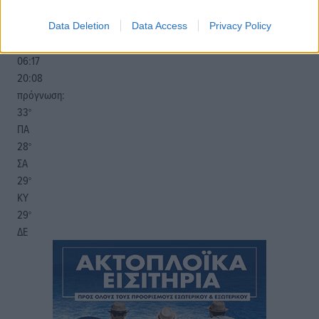
16
km/h
Δ-ΝΔ
Data Deletion
Data Access
Privacy Policy
28
31
°/
°
06:17
20:08
πρόγνωση:
33
°
ΠΑ
28
°
ΣΑ
29
°
ΚΥ
29
°
ΔΕ