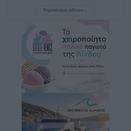
Αθλητικά
•
πριν 34 λεπτά
Περισσότερες ειδήσεις
Ιπποκράτης: Ανανέωσε η Νίκη Καρτσαμάρη
Αθλητικά
•
πριν 35 λεπτά
Η Μανίσα πήρε Buie και Davis
Αθλητικά
•
πριν 37 λεπτά
Γ.Σ. Ηπιόνη: «Προπονητική ομάδα με εμπειρία,
επιστημονική γνώση και σύγχρονες μεθόδους»
Αθλητικά
•
πριν 38 λεπτά
Α.Σ. Ρόδος: Ξανά στα «πράσινα» ο Νίκος Κοντίτσης
Αθλητικά
•
πριν 41 λεπτά
Συναυλία Μάριου Φραγκούλη – Γιώργου Περρή στην
Κάσο