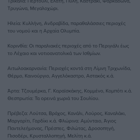
Τρίκαλα: Περτούλι, Ελάτη, Πύλη, Καστράκι, Φαρκαδώνα,
Τρυγώνα, Μεγαλοχώρι.
Ηλεία: Κυλλήνη, Ανδραβίδα, παραθαλάσσιες περιοχές
του νομού και η Αρχαία Ολυμπία.
Κορινθία: Οι παραλιακές περιοχές από το Περιγιάλι έως
το Λέχαιο και νοτιοανατολικά των Ισθμίων.
Αιτωλοακαρνανία: Περιοχές κοντά στη Λίμνη Τριχωνίδα,
Θέρμο, Καινούργιο, Αγγελόκαστρο, Αστακός κ.ά.
Άρτα: Τζουμέρκα, Γ. Καραϊσκάκης, Κομμένο, Κομπότι κ.ά.
Θεσπρωτία: Τα ορεινά χωριά του Σουλίου.
Πρέβεζα: Λούτσα, Βράχος, Κανάλι, Λούρος, Καναλάκι,
Μαργαρίτι, Γαρδίκι κ.ά. Φλώρινα: Αμύνταιο, Άγιος
Παντελεήμονας, Πρέσπες, Φιλώτας, Δροσοπηγή,
Πισοδέρι, Κρυσταλλοπηγή, Μελίτη κ.ά.