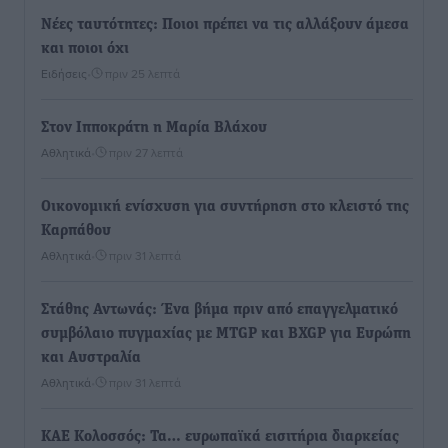
Νέες ταυτότητες: Ποιοι πρέπει να τις αλλάξουν άμεσα
και ποιοι όχι
Ειδήσεις
•
πριν 25 λεπτά
Στον Ιπποκράτη η Μαρία Βλάχου
Αθλητικά
•
πριν 27 λεπτά
Οικονομική ενίσχυση για συντήρηση στο κλειστό της
Καρπάθου
Αθλητικά
•
πριν 31 λεπτά
Στάθης Αντωνάς: Ένα βήμα πριν από επαγγελματικό
συμβόλαιο πυγμαχίας με MTGP και BXGP για Ευρώπη
και Αυστραλία
Αθλητικά
•
πριν 31 λεπτά
ΚΑΕ Κολοσσός: Τα… ευρωπαϊκά εισιτήρια διαρκείας