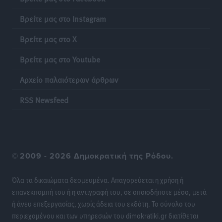
Δημο-Κρίσεις
•
πριν 6 ώρες
Βρείτε μας στο Instagram
Το νησί που κόλλησε σε μια θέση γραμματέα
Βρείτε μας στο X
Δημο-Κρίσεις
•
πριν 6 ώρες
Βρείτε μας στο Youtube
Έτος – ορόσημο το 2025 για δωρεές οργάνων στην
Αρχείο παλαιότερων άρθρων
Ελλάδα
Ειδήσεις
•
πριν 19 ώρες
RSS Newsfeed
Ο.Φ. Ιστρίου: Καρέ ανανεώσεων σε άξονα και
μετόπισθεν
Αθλητικά
•
πριν 19 ώρες
©
2009 - 2026 Δημοκρατική της Ρόδου.
Επικός Εργκίν Αταμάν στη Σύμη: Έσπασε πιάτα μέχρι
Όλα τα δικαιώματα δεσμευμένα. Απαγορεύεται η χρήση ή
και στο κεφάλι του σε εστιατόριο ακούγοντας Άννα
επανεκπομπή του ή η αντιγραφή του, σε οποιοδήποτε μέσο, μετά
Βίσση
ή άνευ επεξεργασίας, χωρίς άδεια του εκδότη. Το σύνολο του
Τοπικές Ειδήσεις
•
πριν 19 ώρες
περιεχομένου και των υπηρεσιών του dimokratiki.gr διατίθεται