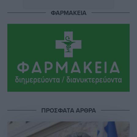
Ειδήσεις
•
πριν 4 ώρες
ΦΑΡΜΑΚΕΙΑ
Το εκλογικό ρολόι του Μαξίμου χτυπά τέλη Μαΐου του
2027
Τοπικές Ειδήσεις
•
πριν 4 ώρες
ΦΟΔΣΑ Νοτίου Αιγαίου: «Δεν ζητάμε ασυλία – ζητάμε
θεσμική προστασία της αυτοδιοίκησης»
Τοπικές Ειδήσεις
•
πριν 4 ώρες
Στη διαδικασία της απευθείας διαπραγμάτευσης ο
Δήμος Ρόδου για τη ναυαγοσωστική κάλυψη των
παραλιών
Τοπικές Ειδήσεις
•
πριν 4 ώρες
ΠΡΟΣΦΑΤΑ ΑΡΘΡΑ
Στο Αυτόφωρο 47χρονος που φέρεται να απείλησε τη
70χρονη μητέρα του όταν εκείνη αρνήθηκε να του
δώσει χρήματα για ναρκωτικά