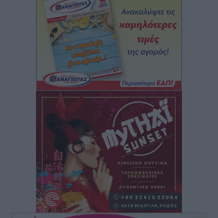
προθεσμία για ΑΦΜ – Ποιοι πάνε ταμείο
Ειδήσεις
•
πριν 2 ώρες
ASTYBUS: 27.642 διαδρομές στην Αστυπάλαια – Το
«έξυπνο» μοντέλο μετακίνησης που έγινε μέρος της
καθημερινότητας
Τοπικές Ειδήσεις
•
πριν 2 ώρες
Ερώτηση Μπελέρη σε Κομισιόν για τη δημιουργία
«σύγχρονου Ευρωπαϊκού Ταμείου Αντιμετώπισης
Φυσικών Καταστροφών»
Ειδήσεις
•
πριν 3 ώρες
Έκκληση γονέων για να λειτουργήσει ο
Βρεφονηπιακός Σταθμός Κάσου
Τοπικές Ειδήσεις
•
πριν 3 ώρες
Ακρίβεια: Σημαντικές οι διατακτικές σίτισης για 3