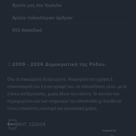
ο 8ος Γερμανός που αγνοούνταν μετά την παράσυρσή
Βρείτε μας στο Youtube
ιστιοφόρου
Τοπικές Ειδήσεις
•
πριν 20 ώρες
Αρχείο παλαιότερων άρθρων
RSS Newsfeed
Ερώτηση στην Ευρωπαϊκή Επιτροπή για τις
αλλεπάλληλες πυρκαγιές που ξεσπούν από μονάδες
ανακύκλωσης και ΧΥΤΑ και την επικίνδυνη έκθεση
σε καρκινογόνες τοξικές ουσίες
Ειδήσεις
•
πριν 20 ώρες
©
2009 - 2026 Δημοκρατική της Ρόδου.
Όλα τα δικαιώματα δεσμευμένα. Απαγορεύεται η χρήση ή
Συλλυπητήριο μήνυμα του Δημάρχου Ρόδου
επανεκπομπή του ή η αντιγραφή του, σε οποιοδήποτε μέσο, μετά
Αλέξανδρου Κολιάδη για την απώλεια του Θοδωρή
ή άνευ επεξεργασίας, χωρίς άδεια του εκδότη. Το σύνολο του
Παπαθεοδώρου
περιεχομένου και των υπηρεσιών του dimokratiki.gr διατίθεται
Τοπικές Ειδήσεις
•
πριν 20 ώρες
στους επισκέπτες αυστηρά για προσωπική χρήση.
Αναγέννηση Ασφενδιού: Με Ζαχαρία Ήλιο κάτω από
MHT: 232004
τα δοκάρια
Αθλητικά
•
πριν 20 ώρες