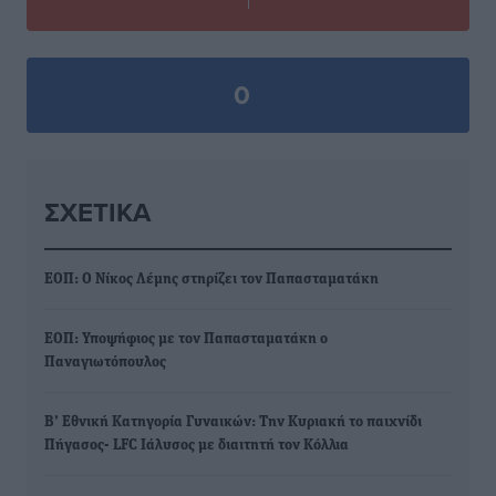
0
ΣΧΕΤΙΚΆ
ΕΟΠ: Ο Νίκος Λέμης στηρίζει τον Παπασταματάκη
ΕΟΠ: Υποψήφιος με τον Παπασταματάκη ο
Παναγιωτόπουλος
Β’ Εθνική Κατηγορία Γυναικών: Την Κυριακή το παιχνίδι
Πήγασος- LFC Ιάλυσος με διαιτητή τον Κόλλια