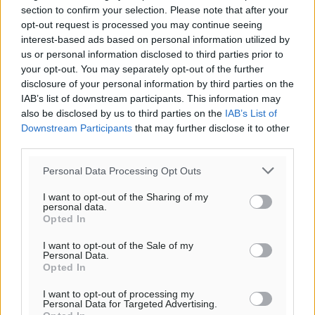
section to confirm your selection. Please note that after your
opt-out request is processed you may continue seeing
interest-based ads based on personal information utilized by
Ροή ειδήσεων
us or personal information disclosed to third parties prior to
your opt-out. You may separately opt-out of the further
disclosure of your personal information by third parties on the
Την άρση των εμποδίων για την άμεση λειτουργία του
IAB’s list of downstream participants. This information may
βρεφονηπιακού σταθμού στην Κάσο, ζητά ο Μάνος
also be disclosed by us to third parties on the
IAB’s List of
Downstream Participants
that may further disclose it to other
Κόνσολας
third parties.
Τοπικές Ειδήσεις
•
πριν 31 λεπτά
Personal Data Processing Opt Outs
Κλειστή αύριο βράδυ η παραλιακή οδός στο λιμάνι της
I want to opt-out of the Sharing of my
Κω
personal data.
Τοπικές Ειδήσεις
Opted In
•
πριν 47 λεπτά
I want to opt-out of the Sale of my
Personal Data.
Στην ΑΑΔΕ ο Μητσοτάκης για το myAGRO: «Είναι μια
Opted In
πολύ σημαντική ημέρα για τον πρωτογενή τομέα»
Ειδήσεις
•
πριν 1 ώρα
I want to opt-out of processing my
Personal Data for Targeted Advertising.