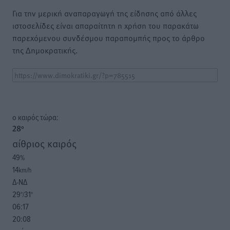
Για την μερική αναπαραγωγή της είδησης από άλλες
ιστοσελίδες είναι απαραίτητη η χρήση του παρακάτω
παρεχόμενου συνδέσμου παραπομπής προς το άρθρο
της Δημοκρατικής.
o καιρός τώρα:
28
°
αίθριος καιρός
49
%
14
km/h
Δ-ΝΔ
29
31
°/
°
06:17
20:08