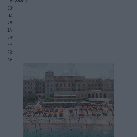
πρόγνωση:
33
°
ΠΑ
28
°
ΣΑ
29
°
ΚΥ
29
°
ΔΕ