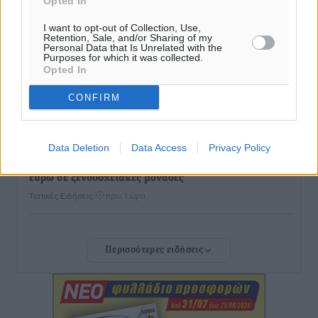
Opted In
Ξενοδοχεία: Ανοδος 10% στον τζίρο με στάσιμες
I want to opt-out of Collection, Use,
διανυκτερεύσεις
Retention, Sale, and/or Sharing of my
Personal Data that Is Unrelated with the
Ειδήσεις
•
πριν 1 ώρα
Purposes for which it was collected.
Opted In
Οι πρώτες εικόνες του νέου Canadair που έρχεται
CONFIRM
Ελλάδα και θα πετά και νύχτα
Ειδήσεις
•
πριν 1 ώρα
Data Deletion
Data Access
Privacy Policy
Premia Properties: Επενδύσεις άνω των 500 εκατ.
ευρώ σε ξενοδοχειακές μονάδες
Τοπικές Ειδήσεις
•
πριν 1 ώρα
Αυξήθηκαν οι Ελληνες που αποφάσισαν να
Περισσότερες ειδήσεις
διακόψουν το κάπνισμα
Ειδήσεις
•
πριν 2 ώρες
Έκτακτο επίδομα παιδιού: Έως 10 Αυγούστου η