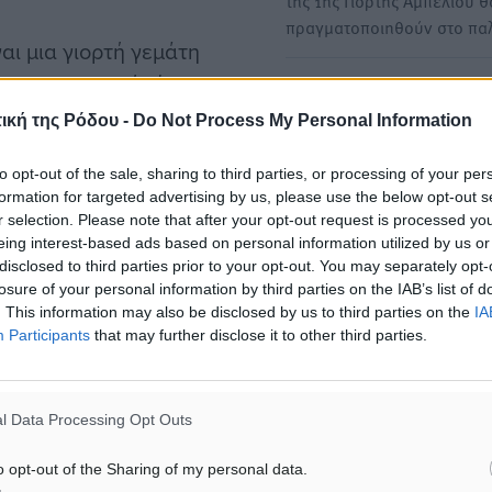
της 1ης Γιορτής Αμπελιού θ
πραγματοποιηθούν στο πα
αι μια γιορτή γεμάτη
που η μουσική γίνεται
Στην 3η Γιορτή Γιαρένιων 
έα πνοή και η επαφή με το
Απόλλωνα ο αντιπεριφερει
ική της Ρόδου -
Do Not Process My Personal Information
Φ. Ζαννετίδης
to opt-out of the sale, sharing to third parties, or processing of your per
Στην 3η Γιορτή Γιαρένιων σ
formation for targeted advertising by us, please use the below opt-out s
Απόλλωνα συμμετείχε ο
r selection. Please note that after your opt-out request is processed y
αντιπεριφερειάρχης κ. Φι
eing interest-based ads based on personal information utilized by us or
Ζαννετίδης.…
disclosed to third parties prior to your opt-out. You may separately opt-
losure of your personal information by third parties on the IAB’s list of
. This information may also be disclosed by us to third parties on the
IA
Participants
that may further disclose it to other third parties.
χολείου – Ρόδος
l Data Processing Opt Outs
o opt-out of the Sharing of my personal data.