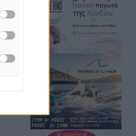
Τοπικές Ειδήσεις
•
πριν 2 ώρες
Σερβία: Ανακάμπτουν οι τουριστικές
ροές προς την Ελλάδα
Ειδήσεις
•
πριν 2 ώρες
Διακοπές στην Κάρπαθο για τον Γιώργο
Γεραπετρίτη
Τοπικές Ειδήσεις
•
πριν 2 ώρες
Ρόδος: Τραυματίστηκε 53χρονος
ναυτικός
Τοπικές Ειδήσεις
•
πριν 2 ώρες
Airbnb: Αυξημένα έσοδα στο β’ τρίμηνο
με «όχημα» το Μουντιάλ
Ειδήσεις
•
πριν 2 ώρες