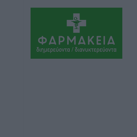
Απορρίφθηκε η προσωρινή διαταγή
κατά του 39χρονου για τις δολιοφθορές
στο Radar Ατάβυρου
Τοπικές Ειδήσεις
•
πριν 3 ώρες
Απορρίφθηκε η προσωρινή διαταγή στη
μάχη των ταξί με τα «βανάκια» για την
υποκλοπή μεταφορικού έργου στη
Ρόδο
Τοπικές Ειδήσεις
•
πριν 3 ώρες
Δεσμεύσεις χωρίς αντίκρισμα στην
Κρεμαστή
Τοπικές Ειδήσεις
•
πριν 3 ώρες
Τσαμπίκος Καραγιάννης: «Ο
πρωτογενής τομέας μπορεί να