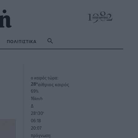
ΠΟΛΙΤΙΣΤΙΚΆ
o καιρός τώρα:
αίθριος καιρός
28
°
69
%
16
km/h
Δ
28
30
°/
°
06:18
20:07
πρόγνωση: