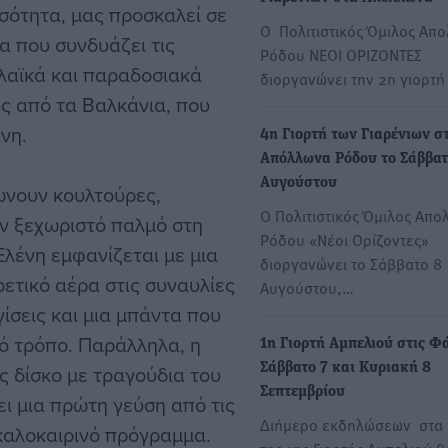
εσότητα, μας προσκαλεί σε
Ο Πολιτιστικός Όμιλος Απ
α που συνδυάζει τις
Ρόδου ΝΕΟΙ ΟΡΙΖΟΝΤΕΣ
 λαϊκά και παραδοσιακά
διοργανώνει την 2η γιορτ
υς από τα Βαλκάνια, που
νη.
4η Γιορτή των Γιαρένιων στ
Απόλλωνα Ρόδου το Σάββατ
Αυγούστου
ώνουν κουλτούρες,
Ο Πολιτιστικός Όμιλος Απ
αν ξεχωριστό παλμό στη
Ρόδου «Νέοι Ορίζοντες»
Ελένη εμφανίζεται με μια
διοργανώνει το Σάββατο 8
ετικό αέρα στις συναυλίες
Αυγούστου,…
ίσεις και μια μπάντα που
τό τρόπο. Παράλληλα, η
1η Γιορτή Αμπελιού στις Φ
ς δίσκο με τραγούδια του
Σάββατο 7 και Κυριακή 8
Σεπτεμβρίου
ι μια πρώτη γεύση από τις
Διήμερο εκδηλώσεων στα 
 καλοκαιρινό πρόγραμμα.