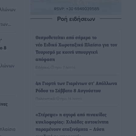
ολλώνων
Ροή ειδήσεων
ή των…
Θεσμοθετείται από σήμερα το
’
νέο Ειδικό Χωροταξικό Πλαίσιο για τον
ο 8
Τουρισμό με κοινή υπουργική
απόφαση
ολλώνων
Ειδήσεις
•
πριν 7 λεπτά
4η Γιορτή των Γιαρένιων στ’ Απόλλωνα
Ρόδου το Σάββατο 8 Αυγούστου
Πολιτιστικά
•
πριν 14 λεπτά
άνες
«Στέρεψε» η αγορά από πινακίδες
κυκλοφορίας: Χιλιάδες αυτοκίνητα
πλαίσια
παραμένουν αταξινόμητα – Λύση