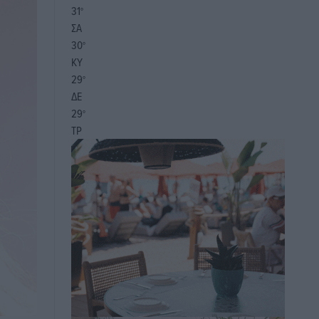
31
°
ΣΑ
30
°
ΚΥ
29
°
ΔΕ
29
°
ΤΡ