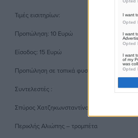
Opted 
Τιμές εισιτηρίων:
I want t
Opted 
Προπώληση: 10 Ευρώ
I want 
Advertis
Opted 
Είσοδος: 15 Ευρώ
I want t
of my P
was col
Προπώληση σε τοπικά φυσικά σημεία
Opted 
Συντελεστές :
Σπύρος Χατζηκωνσταντίνου – κιθάρες/ενορ
Περικλής Αλιώπης – τρομπέτα