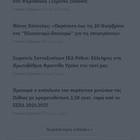
στη Ψαροπούλα 72χρονος Σουηδός
Τοπικές Ειδήσεις
•
πριν 57 λεπτά
Μάνος Κόνσολας: «Παράταση έως τις 30 Νοεμβρίου
στο ‘’Εξοικονομώ-Επιχειρώ’’ για τις επιχειρήσεις»
Τοπικές Ειδήσεις
•
πριν 1 ώρα
Σωματείο Συνταξιούχων ΙΚΑ Ρόδου: Ελλείψεις στη
Πρωτοβάθμια Φροντίδα Υγείας στο νησί μας
Τοπικές Ειδήσεις
•
πριν 1 ώρα
Προχωρά η ανάπλαση του παράκτιου μετώπου της
Πόθιας με χρηματοδότηση 3,58 εκατ. ευρώ από το
ΕΣΠΑ 2021-2027
Τοπικές Ειδήσεις
•
πριν 2 ώρες
Περισσότερες ειδήσεις
Την Παρασκευή 21 Αυγούστου η τελετή εγκαινίων
του νέου Περιφερειακού Πολυδύναμου Ιατρείου