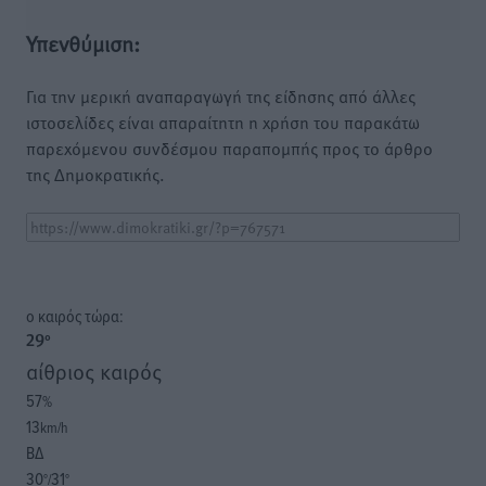
Υπενθύμιση:
Για την μερική αναπαραγωγή της είδησης από άλλες
ιστοσελίδες είναι απαραίτητη η χρήση του παρακάτω
παρεχόμενου συνδέσμου παραπομπής προς το άρθρο
της Δημοκρατικής.
o καιρός τώρα:
29
°
αίθριος καιρός
57
%
13
km/h
ΒΔ
30
31
°/
°