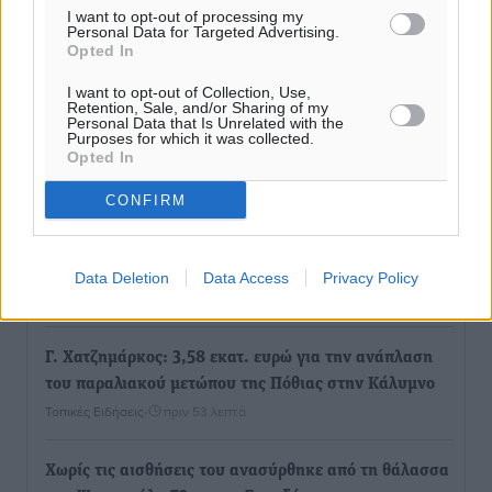
I want to opt-out of processing my
Personal Data for Targeted Advertising.
Opted In
I want to opt-out of Collection, Use,
Retention, Sale, and/or Sharing of my
Personal Data that Is Unrelated with the
Purposes for which it was collected.
Ροή ειδήσεων
Opted In
CONFIRM
Συνελήφθησαν δύο αλλοδαπές για λαθρεμπόριο
καπνικών προϊόντων στη Ρόδο – Κατασχέθηκαν
-3.928- πακέτα χωρίς ειδική ταινία φορολόγησης
Data Deletion
Data Access
Privacy Policy
Τοπικές Ειδήσεις
•
πριν 14 λεπτά
Γ. Χατζημάρκος: 3,58 εκατ. ευρώ για την ανάπλαση
του παραλιακού μετώπου της Πόθιας στην Κάλυμνο
Τοπικές Ειδήσεις
•
πριν 53 λεπτά
Χωρίς τις αισθήσεις του ανασύρθηκε από τη θάλασσα