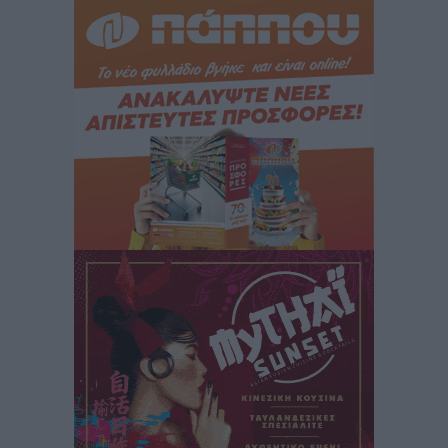
Γενναδίου παρουσία του Άδωνι Γεωργιάδη
Τοπικές Ειδήσεις
•
πριν 2 ώρες
Στη Λέρο ο πρόεδρος του ΠΑΣΟΚ Νίκος Ανδρουλάκης
Τοπικές Ειδήσεις
•
πριν 2 ώρες
Στα 2-2,35 GW ο στόχος για τα πρώτα υπεράκτια
αιολικά πάρκα που θα λειτουργήσουν στη χώρα μας
Ειδήσεις
•
πριν 3 ώρες
Η Ελλάδα κρατά το τουριστικό momentum, παρά τις
γεωπολιτικές αναταράξεις
Ειδήσεις
•
πριν 4 ώρες
Σε κόκκινο συναγερμό επτά Περιφέρειες – Οι οδηγίες
της Πολιτικής Προστασίας και ο Χάρτης Πρόβλεψης
Πυρκαγιάς