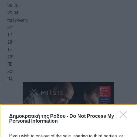
06:20
20:04
πρόγνωση:
31
°
ΤΡ
28
°
ΤΕ
29
°
ΠΕ
30
°
ΠΑ
Δημοκρατική της Ρόδου -
Do Not Process My
Personal Information
If you wish to opt-out of the sale, sharing to third parties, or