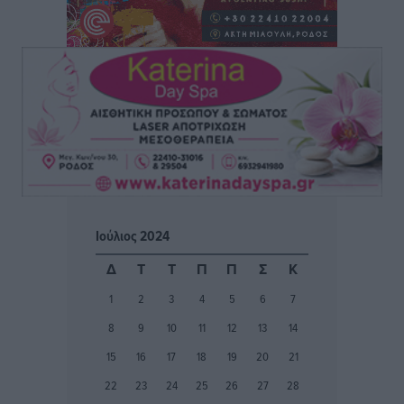
Ειδήσεις
•
πριν 4 ώρες
ΑΑΔΕ: Αυξάνονται οι «καρφωτές» για φοροδιαφυγή
– Στο μικροσκόπιο τουριστικοί προορισμοί, ταμειακές
και συναλλαγές POS
Ειδήσεις
•
πριν 4 ώρες
Δημόσιο: Το νέο καθεστώς επιλογής προϊσταμένων, τι
προβλέπει το νομοσχέδιο του Υπ. Εσωτερικών
Ειδήσεις
•
πριν 4 ώρες
Ιούλιος 2024
Ποιες κατηγορίες καταστημάτων συγκεντρώνουν τη
Δ
Τ
Τ
Π
Π
Σ
Κ
μεγαλύτερη κίνηση
1
2
3
4
5
6
7
Ειδήσεις
•
πριν 4 ώρες
8
9
10
11
12
13
14
Αστυπάλαια: Το φως που μένει αναμμένο στο κάστρο
15
16
17
18
19
20
21
Τοπικές Ειδήσεις
•
πριν 4 ώρες
22
23
24
25
26
27
28