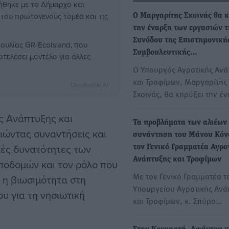
ήθηκε με το Δήμαρχο και
 του πρωτογενούς τομέα και τις
Ο Μαργαρίτης Σχοινάς θα κ
την έναρξη των εργασιών τ
Συνόδου της Επιστημονική
υλίας GR-EcoIsland, που
Συμβουλευτικής…
τελέσει μοντέλο για άλλες
Ο Υπουργός Αγροτικής Ανά
και Τροφίμων, Μαργαρίτης
Dimokratiki AI
Σχοινάς, θα κηρύξει την έ
ς Ανάπτυξης και
Τα προβλήματα των αλιέων
ιώντας συναντήσεις και
συνάντηση του Μάνου Κόν
κές δυνατότητες των
τον Γενικό Γραμματέα Αγρο
Ανάπτυξης και Τροφίμων
ποδομών και τον ρόλο που
Με τον Γενικό Γραμματέα τ
 η βιωσιμότητα στη
Υπουργείου Αγροτικής Ανά
υ για τη νησιωτική
και Τροφίμων, κ. Σπύρο…