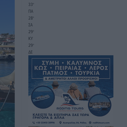
33
°
ΠΑ
28
°
ΣΑ
29
°
ΚΥ
29
°
ΔΕ