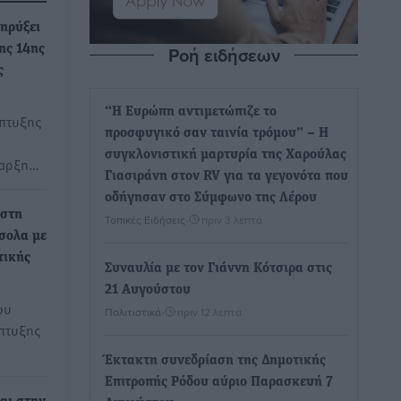
ηρύξει
Ροή ειδήσεων
ης 14ης
ς
“Η Ευρώπη αντιμετώπιζε το
πτυξης
προσφυγικό σαν ταινία τρόμου” – Η
συγκλονιστική μαρτυρία της Χαρούλας
ναρξη…
Γιασιράνη στον RV για τα γεγονότα που
οδήγησαν στο Σύμφωνο της Λέρου
 στη
Τοπικές Ειδήσεις
•
πριν 3 λεπτά
σολα με
τικής
Συναυλία με τον Γιάννη Κότσιρα στις
21 Αυγούστου
ου
Πολιτιστικά
•
πριν 12 λεπτά
πτυξης
Έκτακτη συνεδρίαση της Δημοτικής
Επιτροπής Ρόδου αύριο Παρασκευή 7