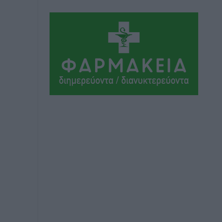
Φώτης Γιαννακός στον RV: Με
αυξημένες πληρότητες η Λέρος, στόχος
η επιμήκυνση της τουριστικής σεζόν
στο νησί
Τοπικές Ειδήσεις
•
πριν 3 ώρες
Α.Σ. Ρόδος: Πρώτη… στην νέα σελίδα
των «ελαφιών» (φωτορεπορτάζ)
Αθλητικά
•
πριν 4 ώρες
Στίβος: Οι βαθμολογίες των συλλόγων
της Δωδεκανήσου
Αθλητικά
•
πριν 4 ώρες
Νέες ταυτότητες: Ποιοι πρέπει να τις
αλλάξουν άμεσα και ποιοι όχι
Ειδήσεις
•
πριν 4 ώρες