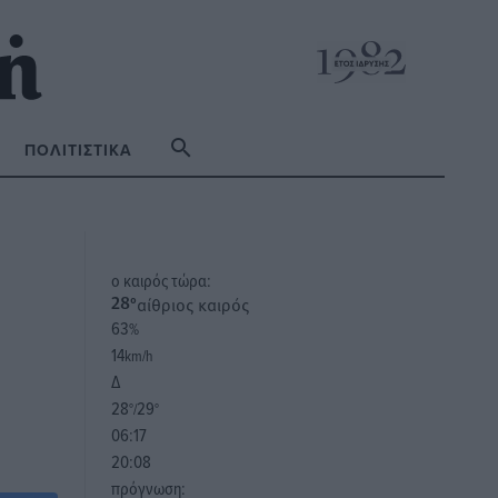
ΠΟΛΙΤΙΣΤΙΚΆ
o καιρός τώρα:
αίθριος καιρός
28
°
63
%
14
km/h
Δ
28
29
°/
°
06:17
20:08
πρόγνωση: