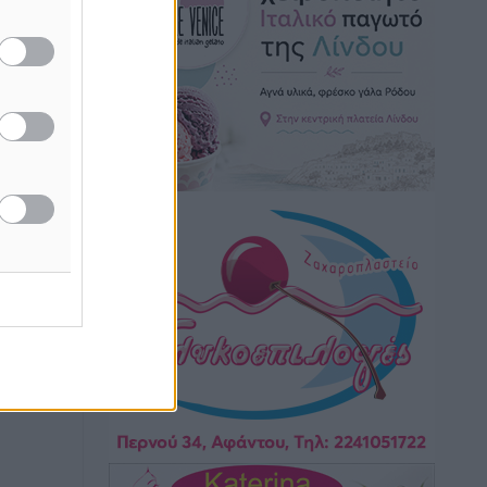
Εθνικός Αρχίπολης: Μεγάλο βήμα
προόδου η ίδρυση Ακαδημίας
Αθλητικά
•
πριν 40 λεπτά
Ιππότες: Με το βλέμμα στραμμένο στο
μέλλον
Αθλητικά
•
πριν 41 λεπτά
ΠΑΜΕ ΣΤΟΙΧΗΜΑ: Περισσότερα από 95
εκατομμύρια ευρώ σε κέρδη μοίρασε
τον Ιούλιο
Αθλητικά
•
πριν 1 ώρα
Ολοκλήρωση του έργου αναβάθμισης
των υποδομών του Νεστορίδειου
Μελάθρου
Τοπικές Ειδήσεις
•
πριν 1 ώρα