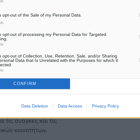
In
ραμματέα Αγροτικής
o opt-out of the Sale of my Personal Data.
η και του
In
εκανήσου, Φιλήμονα
συζητήθηκαν οι ευκαιρίες
to opt-out of processing my Personal Data for Targeted
ing.
ογενής τομέας στα μικρά
In
νται για τη διατήρηση της
o opt-out of Collection, Use, Retention, Sale, and/or Sharing
ersonal Data that Is Unrelated with the Purposes for which it
ης τοπικής οικονομίας και
lected.
In
CONFIRM
ναν ακόμη λόγο, καθώς
κής ηγεσίας του
Data Deletion
Data Access
Privacy Policy
μων στη Χάλκη,
 τις ανάγκες και τις
ικών κοινοτήτων.