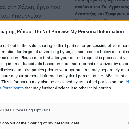
Στην Κρεμαστή, Αφάντου κ
ρα στη Χάλκη, έργο που
υποδοχή του Υπ. Αγροτικής
 του Υπουργείου
Ανάπτυξης και Τροφίμων, ο
Ναυτιλίας και Νησιωτική
λωτή εξέδρα μπορεί να
Ο Υφυπουργός Ναυτιλίας κ
τας εγκατεστημένες
ική της Ρόδου -
Do Not Process My Personal Information
Νησιωτικής Πολιτικής, κ. Γ
διαδικτύου,
Παππάς παρευρέθηκε στον
to opt-out of the sale, sharing to third parties, or processing of your per
 θαλάσσιου τουρισμού, ο
αγιασμό…
formation for targeted advertising by us, please use the below opt-out s
ίτερα δυναμική ανάπτυξη
r selection. Please note that after your opt-out request is processed y
eing interest-based ads based on personal information utilized by us or
Ολοκληρώθηκε η διατοπική
disclosed to third parties prior to your opt-out. You may separately opt-
συνεργασία «Οργάνωση κα
losure of your personal information by third parties on the IAB’s list of
Προβολή του Οινοτουρισμο
. This information may also be disclosed by us to third parties on the
IA
ς επισκέφθηκε επίσης τις
Participants
that may further disclose it to other third parties.
πλαίσιο του προγράμματος
ειών Lamar, όπου
LEADER…
ίρησης και τις προοπτικές
Η Αναπτυξιακή Δωδεκανή
l Data Processing Opt Outs
(ΑΝΔΩ) Α.Ε. συμμετείχε στ
εκδήλωση παρουσίασης τω
o opt-out of the Sharing of my personal data.
αποτελεσμάτων της…
τον Δήμαρχο του νησιού,